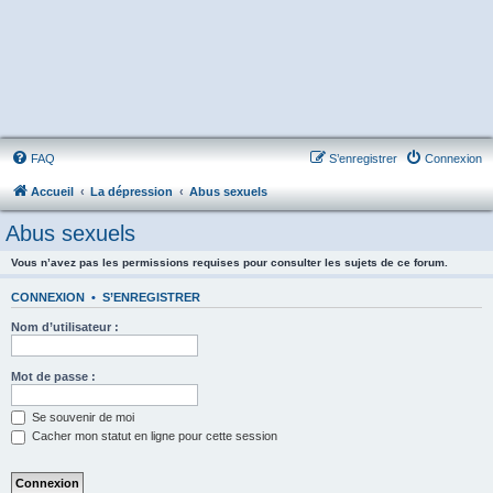
FAQ
S’enregistrer
Connexion
Accueil
La dépression
Abus sexuels
Abus sexuels
Vous n’avez pas les permissions requises pour consulter les sujets de ce forum.
CONNEXION
•
S’ENREGISTRER
Nom d’utilisateur :
Mot de passe :
Se souvenir de moi
Cacher mon statut en ligne pour cette session