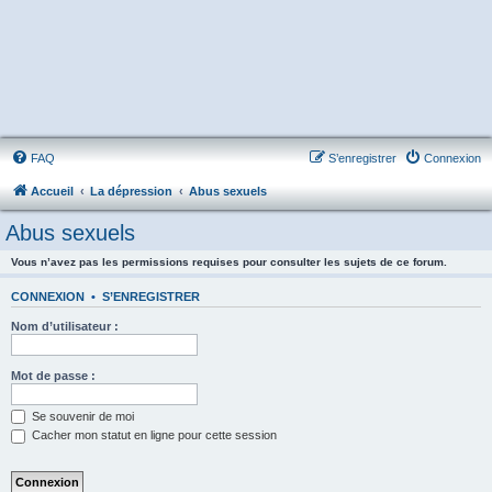
FAQ
S’enregistrer
Connexion
Accueil
La dépression
Abus sexuels
Abus sexuels
Vous n’avez pas les permissions requises pour consulter les sujets de ce forum.
CONNEXION
•
S’ENREGISTRER
Nom d’utilisateur :
Mot de passe :
Se souvenir de moi
Cacher mon statut en ligne pour cette session