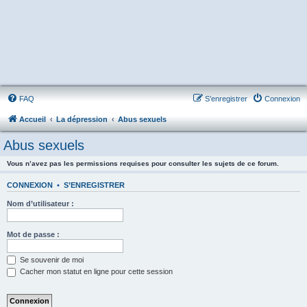
FAQ
S’enregistrer
Connexion
Accueil
La dépression
Abus sexuels
Abus sexuels
Vous n’avez pas les permissions requises pour consulter les sujets de ce forum.
CONNEXION
•
S’ENREGISTRER
Nom d’utilisateur :
Mot de passe :
Se souvenir de moi
Cacher mon statut en ligne pour cette session