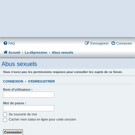
FAQ
S’enregistrer
Connexion
Accueil
La dépression
Abus sexuels
Abus sexuels
Vous n’avez pas les permissions requises pour consulter les sujets de ce forum.
CONNEXION
•
S’ENREGISTRER
Nom d’utilisateur :
Mot de passe :
Se souvenir de moi
Cacher mon statut en ligne pour cette session