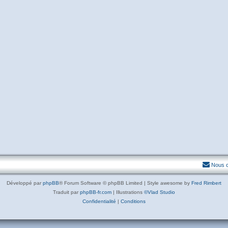
Nous c
Développé par
phpBB
® Forum Software © phpBB Limited | Style awesome by
Fred Rimbert
Traduit par
phpBB-fr.com
| Illustrations
©Vlad Studio
Confidentialité
|
Conditions