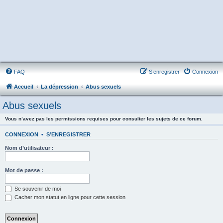
FAQ
S’enregistrer
Connexion
Accueil
La dépression
Abus sexuels
Abus sexuels
Vous n’avez pas les permissions requises pour consulter les sujets de ce forum.
CONNEXION
•
S’ENREGISTRER
Nom d’utilisateur :
Mot de passe :
Se souvenir de moi
Cacher mon statut en ligne pour cette session