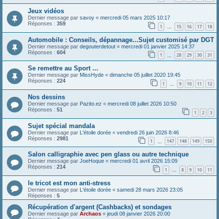
Jeux vidéos
Dernier message par
savoy
«
mercredi 05 mars 2025 10:17
Réponses :
359
1
15
16
17
18
…
Automobile : Conseils, dépannage...Sujet customisé par DGT
Dernier message par
degouterdetout
«
mercredi 01 janvier 2025 14:37
Réponses :
604
1
28
29
30
31
…
Se remettre au Sport ...
Dernier message par
MissHyde
«
dimanche 05 juillet 2020 19:45
Réponses :
224
1
9
10
11
12
…
Nos dessins
Dernier message par
Pazito.ez
«
mercredi 08 juillet 2026 10:50
Réponses :
51
1
2
3
Sujet spécial mandala
Dernier message par
L'étoile dorée
«
vendredi 26 juin 2026 8:46
Réponses :
2981
1
147
148
149
150
…
Salon calligraphie avec pen glass ou autre technique
Dernier message par
JoeHoque
«
mercredi 01 avril 2026 15:09
Réponses :
214
1
8
9
10
11
…
le tricot est mon anti-stress
Dernier message par
L'étoile dorée
«
samedi 28 mars 2026 23:05
Réponses :
5
Récupération d'argent (Cashbacks) et sondages
Dernier message par
Archaos
«
jeudi 08 janvier 2026 20:00