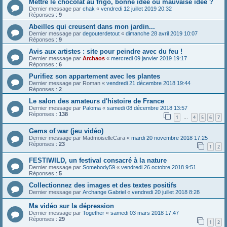
Mettre le chocolat au frigo, bonne idée ou mauvaise idée ?
Dernier message par
chak
«
vendredi 12 juillet 2019 20:32
Réponses :
9
Abeilles qui creusent dans mon jardin...
Dernier message par
degouterdetout
«
dimanche 28 avril 2019 10:07
Réponses :
9
Avis aux artistes : site pour peindre avec du feu !
Dernier message par
Archaos
«
mercredi 09 janvier 2019 19:17
Réponses :
6
Purifiez son appartement avec les plantes
Dernier message par
Roman
«
vendredi 21 décembre 2018 19:44
Réponses :
2
Le salon des amateurs d'histoire de France
Dernier message par
Paloma
«
samedi 08 décembre 2018 13:57
Réponses :
138
1
4
5
6
7
…
Gems of war (jeu vidéo)
Dernier message par
MadmoiselleCara
«
mardi 20 novembre 2018 17:25
Réponses :
23
1
2
FESTIWILD, un festival consacré à la nature
Dernier message par
Somebody59
«
vendredi 26 octobre 2018 9:51
Réponses :
5
Collectionnez des images et des textes positifs
Dernier message par
Archange Gabriel
«
vendredi 20 juillet 2018 8:28
Ma vidéo sur la dépression
Dernier message par
Together
«
samedi 03 mars 2018 17:47
Réponses :
29
1
2