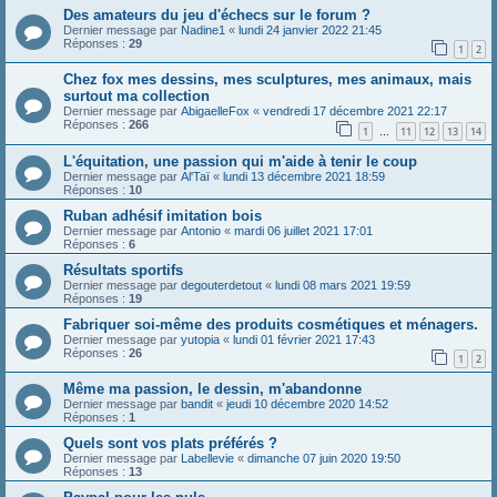
Des amateurs du jeu d'échecs sur le forum ?
Dernier message par
Nadine1
«
lundi 24 janvier 2022 21:45
Réponses :
29
1
2
Chez fox mes dessins, mes sculptures, mes animaux, mais
surtout ma collection
Dernier message par
AbigaelleFox
«
vendredi 17 décembre 2021 22:17
Réponses :
266
1
11
12
13
14
…
L'équitation, une passion qui m'aide à tenir le coup
Dernier message par
Al'Taï
«
lundi 13 décembre 2021 18:59
Réponses :
10
Ruban adhésif imitation bois
Dernier message par
Antonio
«
mardi 06 juillet 2021 17:01
Réponses :
6
Résultats sportifs
Dernier message par
degouterdetout
«
lundi 08 mars 2021 19:59
Réponses :
19
Fabriquer soi-même des produits cosmétiques et ménagers.
Dernier message par
yutopia
«
lundi 01 février 2021 17:43
Réponses :
26
1
2
Même ma passion, le dessin, m'abandonne
Dernier message par
bandit
«
jeudi 10 décembre 2020 14:52
Réponses :
1
Quels sont vos plats préférés ?
Dernier message par
Labellevie
«
dimanche 07 juin 2020 19:50
Réponses :
13