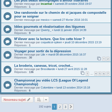
Les plus beaux témoignages d'amour littéraires
Dernier message par
incarmal
«
samedi 29 octobre 2016 19:07
Réponses :
1
Une randonnée sur le chemin de st jacques de compostelle
pour se soigner
Dernier message par
mexico
«
samedi 27 février 2016 16:01
Idées gourmets et révalorisation des légumes
Dernier message par
Qwerty_
«
lundi 11 janvier 2016 14:39
Réponses :
9
M’élever avec la lecture. Que lire cette hiver ?
Dernier message par
coquelicot-spleen
«
jeudi 10 décembre 2015 13:19
Réponses :
1
Voyager pour sortir de la dépression
Dernier message par
Lilix
«
mardi 08 décembre 2015 16:37
Réponses :
30
1
2
La broderie, canevas, tricot, crochet...
Dernier message par
Broceliande
«
lundi 27 avril 2015 11:28
Réponses :
136
1
4
5
6
7
…
Championnat jeu vidéo LCS (League Of Legend
Championship)
Dernier message par
Colombine
«
lundi 13 octobre 2014 15:18
Réponses :
6
Nouveau sujet
1
2
3
Suivante
192 sujets