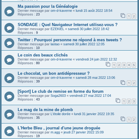
Ma passion pour la Généalogie
Dernier message par
om-d-kaverne
«
lundi 15 août 2022 18:54
Réponses :
23
1
2
SONDAGE : Quel Navigateur Internet utilisez-vous ?
Dernier message par
EZEKIEL
«
samedi 30 juillet 2022 18:42
Réponses :
9
Twitter : Pourquoi personne ne répond à mes tweets ?
Dernier message par
laotao
«
samedi 30 juillet 2022 12:05
Réponses :
10
Le coin des beaux clichés
Dernier message par
om-d-kaverne
«
vendredi 24 juin 2022 12:32
Réponses :
80
1
2
3
4
5
Le chocolat, un bon antidépresseur ?
Dernier message par
om-d-kaverne
«
samedi 28 mai 2022 13:06
Réponses :
39
1
2
[Sport] Le club de remise en forme du forum
Dernier message par
Soga2603
«
vendredi 27 mai 2022 17:04
Réponses :
43
1
2
3
Le mag de la mine de plomb
Dernier message par
L'étoile dorée
«
lundi 31 janvier 2022 19:35
Réponses :
35
1
2
L'Herbe Bleu , journal d'une jeune droguée
Dernier message par
m.agg
«
jeudi 27 janvier 2022 15:09
Réponses :
19