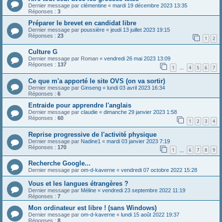
Dernier message par
clémentine
«
mardi 19 décembre 2023 13:35
Réponses :
3
Préparer le brevet en candidat libre
Dernier message par
poussière
«
jeudi 13 juillet 2023 19:15
Réponses :
23
1
2
Culture G
Dernier message par
Roman
«
vendredi 26 mai 2023 13:09
Réponses :
137
1
4
5
6
7
…
Ce que m'a apporté le site OVS (on va sortir)
Dernier message par
Ginseng
«
lundi 03 avril 2023 16:34
Réponses :
6
Entraide pour apprendre l'anglais
Dernier message par
claudie
«
dimanche 29 janvier 2023 1:58
Réponses :
60
1
2
3
4
Reprise progressive de l'activité physique
Dernier message par
Nadine1
«
mardi 03 janvier 2023 7:19
Réponses :
170
1
6
7
8
9
…
Recherche Google...
Dernier message par
om-d-kaverne
«
vendredi 07 octobre 2022 15:28
Vous et les langues étrangères ?
Dernier message par
Méline
«
vendredi 23 septembre 2022 11:19
Réponses :
7
Mon ordinateur est libre ! (sans Windows)
Dernier message par
om-d-kaverne
«
lundi 15 août 2022 19:37
Réponses :
8