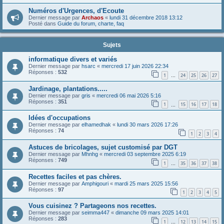
Numéros d'Urgences, d'Ecoute
Dernier message par
Archaos
«
lundi 31 décembre 2018 13:12
Posté dans
Guide du forum, charte, faq
Sujets
informatique divers et variés
Dernier message par
hsarc
«
mercredi 17 juin 2026 22:34
Réponses :
532
1
24
25
26
27
…
Jardinage, plantations.....
Dernier message par
gris
«
mercredi 06 mai 2026 5:16
Réponses :
351
1
15
16
17
18
…
Idées d'occupations
Dernier message par
elhamedhak
«
lundi 30 mars 2026 17:26
Réponses :
74
1
2
3
4
Astuces de bricolages, sujet customisé par DGT
Dernier message par
Mhnhg
«
mercredi 03 septembre 2025 6:19
Réponses :
749
1
35
36
37
38
…
Recettes faciles et pas chères.
Dernier message par
Amphigouri
«
mardi 25 mars 2025 15:56
Réponses :
97
1
2
3
4
5
Vous cuisinez ? Partageons nos recettes.
Dernier message par
seimma447
«
dimanche 09 mars 2025 14:01
Réponses :
283
1
12
13
14
15
…