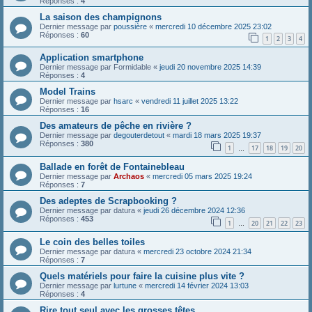
Réponses :
4
La saison des champignons
Dernier message par
poussière
«
mercredi 10 décembre 2025 23:02
Réponses :
60
1
2
3
4
Application smartphone
Dernier message par
Formidable
«
jeudi 20 novembre 2025 14:39
Réponses :
4
Model Trains
Dernier message par
hsarc
«
vendredi 11 juillet 2025 13:22
Réponses :
16
Des amateurs de pêche en rivière ?
Dernier message par
degouterdetout
«
mardi 18 mars 2025 19:37
Réponses :
380
1
17
18
19
20
…
Ballade en forêt de Fontainebleau
Dernier message par
Archaos
«
mercredi 05 mars 2025 19:24
Réponses :
7
Des adeptes de Scrapbooking ?
Dernier message par
datura
«
jeudi 26 décembre 2024 12:36
Réponses :
453
1
20
21
22
23
…
Le coin des belles toiles
Dernier message par
datura
«
mercredi 23 octobre 2024 21:34
Réponses :
7
Quels matériels pour faire la cuisine plus vite ?
Dernier message par
lurtune
«
mercredi 14 février 2024 13:03
Réponses :
4
Rire tout seul avec les grosses têtes