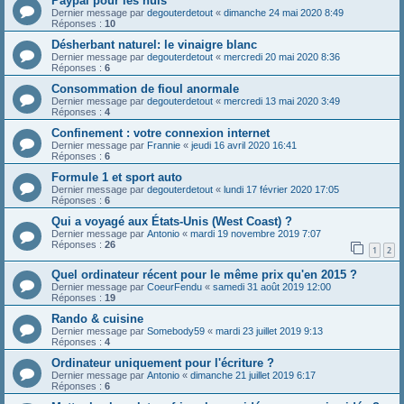
Paypal pour les nuls
Dernier message par
degouterdetout
«
dimanche 24 mai 2020 8:49
Réponses :
10
Désherbant naturel: le vinaigre blanc
Dernier message par
degouterdetout
«
mercredi 20 mai 2020 8:36
Réponses :
6
Consommation de fioul anormale
Dernier message par
degouterdetout
«
mercredi 13 mai 2020 3:49
Réponses :
4
Confinement : votre connexion internet
Dernier message par
Frannie
«
jeudi 16 avril 2020 16:41
Réponses :
6
Formule 1 et sport auto
Dernier message par
degouterdetout
«
lundi 17 février 2020 17:05
Réponses :
6
Qui a voyagé aux États-Unis (West Coast) ?
Dernier message par
Antonio
«
mardi 19 novembre 2019 7:07
Réponses :
26
1
2
Quel ordinateur récent pour le même prix qu'en 2015 ?
Dernier message par
CoeurFendu
«
samedi 31 août 2019 12:00
Réponses :
19
Rando & cuisine
Dernier message par
Somebody59
«
mardi 23 juillet 2019 9:13
Réponses :
4
Ordinateur uniquement pour l'écriture ?
Dernier message par
Antonio
«
dimanche 21 juillet 2019 6:17
Réponses :
6