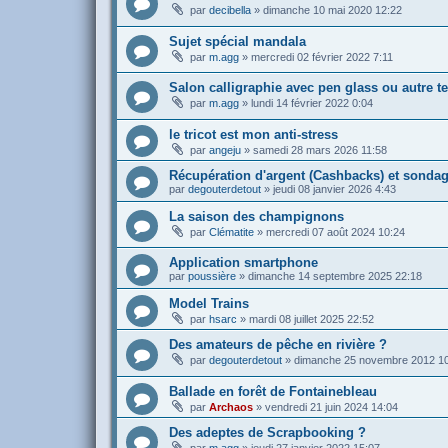
par
decibella
»
dimanche 10 mai 2020 12:22
Sujet spécial mandala
par
m.agg
»
mercredi 02 février 2022 7:11
Salon calligraphie avec pen glass ou autre t
par
m.agg
»
lundi 14 février 2022 0:04
le tricot est mon anti-stress
par
angeju
»
samedi 28 mars 2026 11:58
Récupération d'argent (Cashbacks) et sonda
par
degouterdetout
»
jeudi 08 janvier 2026 4:43
La saison des champignons
par
Clématite
»
mercredi 07 août 2024 10:24
Application smartphone
par
poussière
»
dimanche 14 septembre 2025 22:18
Model Trains
par
hsarc
»
mardi 08 juillet 2025 22:52
Des amateurs de pêche en rivière ?
par
degouterdetout
»
dimanche 25 novembre 2012 1
Ballade en forêt de Fontainebleau
par
Archaos
»
vendredi 21 juin 2024 14:04
Des adeptes de Scrapbooking ?