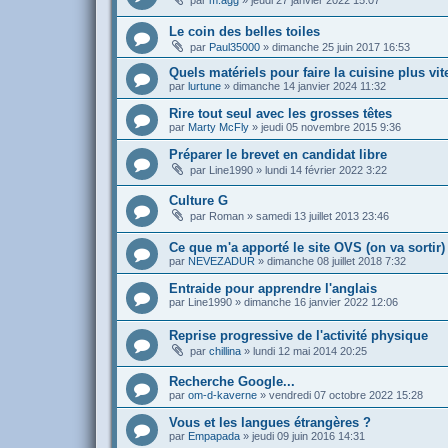
par
m.agg
»
jeudi 27 janvier 2022 15:07
Le coin des belles toiles
par
Paul35000
»
dimanche 25 juin 2017 16:53
Quels matériels pour faire la cuisine plus vit
par
lurtune
»
dimanche 14 janvier 2024 11:32
Rire tout seul avec les grosses têtes
par
Marty McFly
»
jeudi 05 novembre 2015 9:36
Préparer le brevet en candidat libre
par
Line1990
»
lundi 14 février 2022 3:22
Culture G
par
Roman
»
samedi 13 juillet 2013 23:46
Ce que m'a apporté le site OVS (on va sortir)
par
NEVEZADUR
»
dimanche 08 juillet 2018 7:32
Entraide pour apprendre l'anglais
par
Line1990
»
dimanche 16 janvier 2022 12:06
Reprise progressive de l'activité physique
par
chillina
»
lundi 12 mai 2014 20:25
Recherche Google...
par
om-d-kaverne
»
vendredi 07 octobre 2022 15:28
Vous et les langues étrangères ?
par
Empapada
»
jeudi 09 juin 2016 14:31