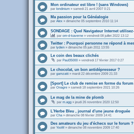
Mon ordinateur est libre ! (sans Windows)
par
londinium
»
samedi 21 avril 2007 0:21
Ma passion pour la Généalogie
par
Alex
»
dimanche 05 septembre 2010 11:14
SONDAGE : Quel Navigateur Internet utilisez
par
om-d-kaverne
»
vendredi 08 juillet 2022 13:12
Twitter : Pourquoi personne ne répond à mes
par
lydien
»
dimanche 05 juin 2011 13:55
Le coin des beaux clichés
par
Paul35000
»
vendredi 17 février 2017 0:27
Le chocolat, un bon antidépresseur ?
par
gamzatti
»
mardi 22 décembre 2009 21:33
[Sport] Le club de remise en forme du forum
par
Onagre
»
samedi 18 septembre 2021 10:26
Le mag de la mine de plomb
par
m.agg
»
jeudi 26 novembre 2020 12:50
L'Herbe Bleu , journal d'une jeune droguée
par
Cha
»
dimanche 08 février 2009 14:41
Des amateurs du jeu d'échecs sur le forum ?
par
YooM
»
dimanche 08 novembre 2009 17:40