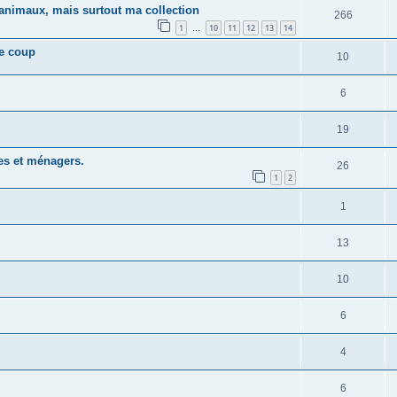
animaux, mais surtout ma collection
266
1
10
11
12
13
14
…
le coup
10
6
19
es et ménagers.
26
1
2
1
13
10
6
4
6