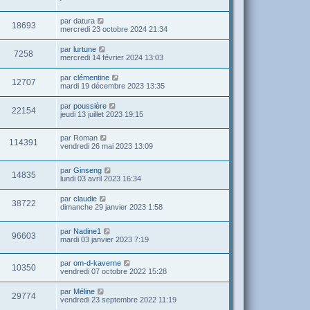
par
datura
18693
mercredi 23 octobre 2024 21:34
par
lurtune
7258
mercredi 14 février 2024 13:03
par
clémentine
12707
mardi 19 décembre 2023 13:35
par
poussière
22154
jeudi 13 juillet 2023 19:15
par
Roman
114391
vendredi 26 mai 2023 13:09
par
Ginseng
14835
lundi 03 avril 2023 16:34
par
claudie
38722
dimanche 29 janvier 2023 1:58
par
Nadine1
96603
mardi 03 janvier 2023 7:19
par
om-d-kaverne
10350
vendredi 07 octobre 2022 15:28
par
Méline
29774
vendredi 23 septembre 2022 11:19