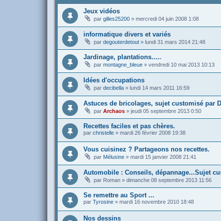
Jeux vidéos
par
gilles25200
»
mercredi 04 juin 2008 1:08
informatique divers et variés
par
degouterdetout
»
lundi 31 mars 2014 21:48
Jardinage, plantations.....
par
montagne_bleue
»
vendredi 10 mai 2013 10:13
Idées d'occupations
par
decibella
»
lundi 14 mars 2011 16:59
Astuces de bricolages, sujet customisé par 
par
Archaos
»
jeudi 05 septembre 2013 0:50
Recettes faciles et pas chères.
par
christelle
»
mardi 26 février 2008 19:38
Vous cuisinez ? Partageons nos recettes.
par
Mélusine
»
mardi 15 janvier 2008 21:41
Automobile : Conseils, dépannage...Sujet c
par
Roman
»
dimanche 08 septembre 2013 11:56
Se remettre au Sport ...
par
Tyrosine
»
mardi 16 novembre 2010 18:48
Nos dessins