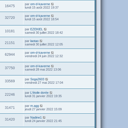
par
om-d-kaverne
16475
lundi 15 août 2022 19:37
par
om-d-kaverne
32720
lundi 15 août 2022 18:54
par
EZEKIEL
10181
samedi 30 juillet 2022 18:42
par
laotao
21151
samedi 30 juillet 2022 12:05
par
om-d-kaverne
62944
vendredi 24 juin 2022 12:32
par
om-d-kaverne
37750
samedi 28 mai 2022 13:06
par
Soga2603
33569
vendredi 27 mai 2022 17:04
par
L'étoile dorée
22246
lundi 31 janvier 2022 19:35
par
m.agg
31471
jeudi 27 janvier 2022 15:09
par
Nadine1
31420
lundi 24 janvier 2022 21:45