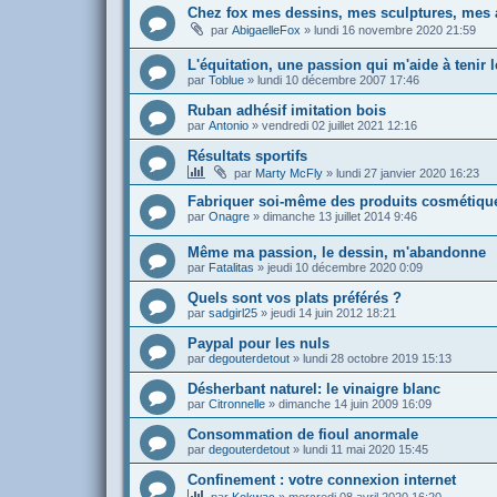
Chez fox mes dessins, mes sculptures, mes 
par
AbigaelleFox
»
lundi 16 novembre 2020 21:59
L'équitation, une passion qui m'aide à tenir 
par
Toblue
»
lundi 10 décembre 2007 17:46
Ruban adhésif imitation bois
par
Antonio
»
vendredi 02 juillet 2021 12:16
Résultats sportifs
par
Marty McFly
»
lundi 27 janvier 2020 16:23
Fabriquer soi-même des produits cosmétiqu
par
Onagre
»
dimanche 13 juillet 2014 9:46
Même ma passion, le dessin, m'abandonne
par
Fatalitas
»
jeudi 10 décembre 2020 0:09
Quels sont vos plats préférés ?
par
sadgirl25
»
jeudi 14 juin 2012 18:21
Paypal pour les nuls
par
degouterdetout
»
lundi 28 octobre 2019 15:13
Désherbant naturel: le vinaigre blanc
par
Citronnelle
»
dimanche 14 juin 2009 16:09
Consommation de fioul anormale
par
degouterdetout
»
lundi 11 mai 2020 15:45
Confinement : votre connexion internet