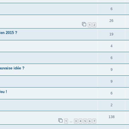
6
26
1
2
'en 2015 ?
19
4
6
auvaise idée ?
9
9
feu !
6
2
138
1
3
4
5
6
7
…