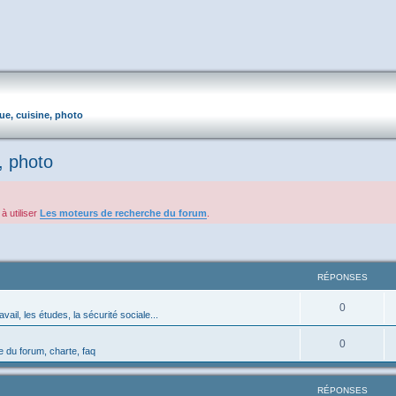
que, cuisine, photo
, photo
à utiliser
Les moteurs de recherche du forum
.
RÉPONSES
0
avail, les études, la sécurité sociale...
0
 du forum, charte, faq
RÉPONSES