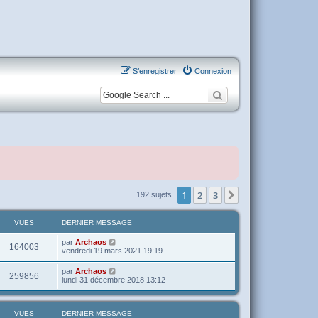
S’enregistrer
Connexion
1
2
3
Suivante
192 sujets
VUES
DERNIER MESSAGE
par
Archaos
164003
vendredi 19 mars 2021 19:19
par
Archaos
259856
lundi 31 décembre 2018 13:12
VUES
DERNIER MESSAGE