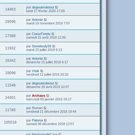
par
degouterdetout
14463
lundi 17 février 2020 17:05
par
Antonio
29596
mardi 19 novembre 2019 7:07
par
CoeurFendu
17586
samedi 31 août 2019 12:00
par
Somebody59
11932
mardi 23 juillet 2019 9:13
par
Antonio
16342
dimanche 21 juillet 2019 6:17
par
chak
19096
vendredi 12 juillet 2019 20:32
par
degouterdetout
11548
dimanche 28 avril 2019 10:07
par
Archaos
24401
mercredi 09 janvier 2019 19:17
par
Roman
11785
vendredi 21 décembre 2018 19:44
par
Paloma
105018
samedi 08 décembre 2018 13:57
par
MadmoiselleCara