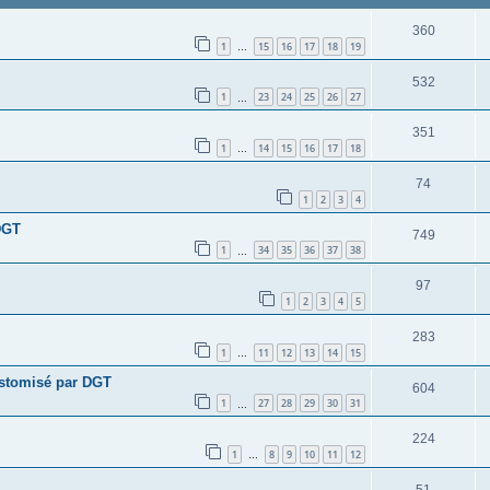
360
1
15
16
17
18
19
…
532
1
23
24
25
26
27
…
351
1
14
15
16
17
18
…
74
1
2
3
4
DGT
749
1
34
35
36
37
38
…
97
1
2
3
4
5
283
1
11
12
13
14
15
…
ustomisé par DGT
604
1
27
28
29
30
31
…
224
1
8
9
10
11
12
…
51