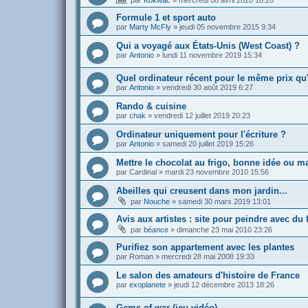
par
Kokwac
»
mercredi 08 avril 2020 16:20
Formule 1 et sport auto
par
Marty McFly
»
jeudi 05 novembre 2015 9:34
Qui a voyagé aux États-Unis (West Coast) ?
par
Antonio
»
lundi 11 novembre 2019 15:34
Quel ordinateur récent pour le même prix qu
par
Antonio
»
vendredi 30 août 2019 6:27
Rando & cuisine
par
chak
»
vendredi 12 juillet 2019 20:23
Ordinateur uniquement pour l'écriture ?
par
Antonio
»
samedi 20 juillet 2019 15:26
Mettre le chocolat au frigo, bonne idée ou m
par
Cardinal
»
mardi 23 novembre 2010 15:56
Abeilles qui creusent dans mon jardin...
par
Nouche
»
samedi 30 mars 2019 13:01
Avis aux artistes : site pour peindre avec du 
par
béance
»
dimanche 23 mai 2010 23:26
Purifiez son appartement avec les plantes
par
Roman
»
mercredi 28 mai 2008 19:33
Le salon des amateurs d'histoire de France
par
exoplanete
»
jeudi 12 décembre 2013 18:26
Gems of war (jeu vidéo)