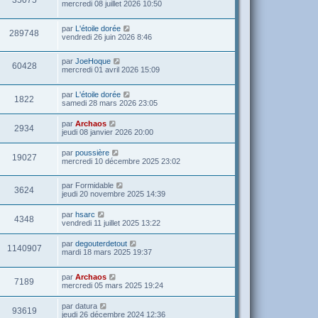
mercredi 08 juillet 2026 10:50
par
L'étoile dorée
289748
vendredi 26 juin 2026 8:46
par
JoeHoque
60428
mercredi 01 avril 2026 15:09
par
L'étoile dorée
1822
samedi 28 mars 2026 23:05
par
Archaos
2934
jeudi 08 janvier 2026 20:00
par
poussière
19027
mercredi 10 décembre 2025 23:02
par
Formidable
3624
jeudi 20 novembre 2025 14:39
par
hsarc
4348
vendredi 11 juillet 2025 13:22
par
degouterdetout
1140907
mardi 18 mars 2025 19:37
par
Archaos
7189
mercredi 05 mars 2025 19:24
par
datura
93619
jeudi 26 décembre 2024 12:36