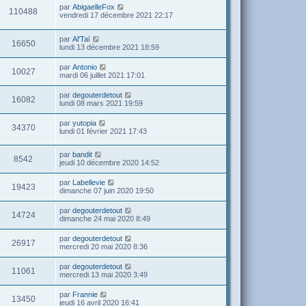
par
AbigaelleFox
110488
vendredi 17 décembre 2021 22:17
par
Al'Taï
16650
lundi 13 décembre 2021 18:59
par
Antonio
10027
mardi 06 juillet 2021 17:01
par
degouterdetout
16082
lundi 08 mars 2021 19:59
par
yutopia
34370
lundi 01 février 2021 17:43
par
bandit
8542
jeudi 10 décembre 2020 14:52
par
Labellevie
19423
dimanche 07 juin 2020 19:50
par
degouterdetout
14724
dimanche 24 mai 2020 8:49
par
degouterdetout
26917
mercredi 20 mai 2020 8:36
par
degouterdetout
11061
mercredi 13 mai 2020 3:49
par
Frannie
13450
jeudi 16 avril 2020 16:41