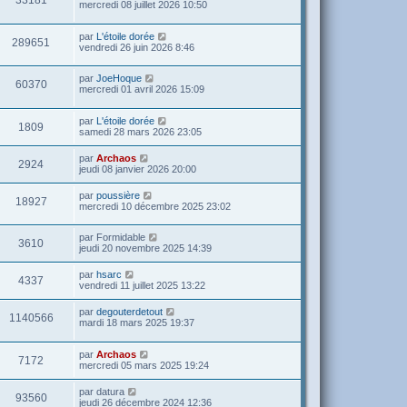
mercredi 08 juillet 2026 10:50
par
L'étoile dorée
289651
vendredi 26 juin 2026 8:46
par
JoeHoque
60370
mercredi 01 avril 2026 15:09
par
L'étoile dorée
1809
samedi 28 mars 2026 23:05
par
Archaos
2924
jeudi 08 janvier 2026 20:00
par
poussière
18927
mercredi 10 décembre 2025 23:02
par
Formidable
3610
jeudi 20 novembre 2025 14:39
par
hsarc
4337
vendredi 11 juillet 2025 13:22
par
degouterdetout
1140566
mardi 18 mars 2025 19:37
par
Archaos
7172
mercredi 05 mars 2025 19:24
par
datura
93560
jeudi 26 décembre 2024 12:36