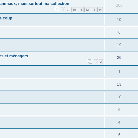
animaux, mais surtout ma collection
266
1
10
11
12
13
14
…
le coup
10
6
19
es et ménagers.
26
1
2
1
13
10
6
4
6