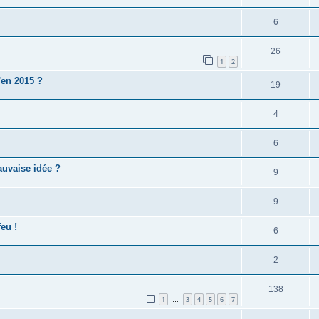
6
26
1
2
'en 2015 ?
19
4
6
auvaise idée ?
9
9
feu !
6
2
138
1
3
4
5
6
7
…