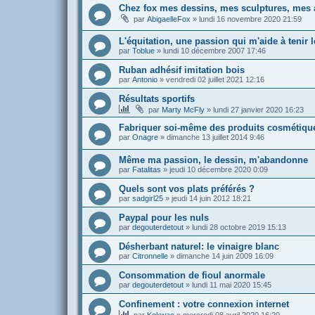
Chez fox mes dessins, mes sculptures, mes 
par
AbigaelleFox
»
lundi 16 novembre 2020 21:59
L'équitation, une passion qui m'aide à tenir 
par
Toblue
»
lundi 10 décembre 2007 17:46
Ruban adhésif imitation bois
par
Antonio
»
vendredi 02 juillet 2021 12:16
Résultats sportifs
par
Marty McFly
»
lundi 27 janvier 2020 16:23
Fabriquer soi-même des produits cosmétiqu
par
Onagre
»
dimanche 13 juillet 2014 9:46
Même ma passion, le dessin, m'abandonne
par
Fatalitas
»
jeudi 10 décembre 2020 0:09
Quels sont vos plats préférés ?
par
sadgirl25
»
jeudi 14 juin 2012 18:21
Paypal pour les nuls
par
degouterdetout
»
lundi 28 octobre 2019 15:13
Désherbant naturel: le vinaigre blanc
par
Citronnelle
»
dimanche 14 juin 2009 16:09
Consommation de fioul anormale
par
degouterdetout
»
lundi 11 mai 2020 15:45
Confinement : votre connexion internet