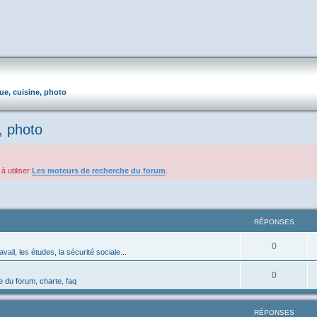
que, cuisine, photo
, photo
à utiliser
Les moteurs de recherche du forum
.
RÉPONSES
0
avail, les études, la sécurité sociale...
0
 du forum, charte, faq
RÉPONSES