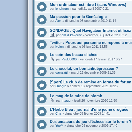
Mon ordinateur est libre ! (sans Windows)
par
londinium
»
samedi 21 avril 2007 0:21
Ma passion pour la Généalogie
par
Alex
»
dimanche 05 septembre 2010 11:14
SONDAGE : Quel Navigateur Internet utilisez
par
om-d-kaverne
»
vendredi 08 juillet 2022 13:12
Twitter : Pourquoi personne ne répond à mes
par
lydien
»
dimanche 05 juin 2011 13:55
Le coin des beaux clichés
par
Paul35000
»
vendredi 17 février 2017 0:27
Le chocolat, un bon antidépresseur ?
par
gamzatti
»
mardi 22 décembre 2009 21:33
[Sport] Le club de remise en forme du forum
par
Onagre
»
samedi 18 septembre 2021 10:26
Le mag de la mine de plomb
par
m.agg
»
jeudi 26 novembre 2020 12:50
L'Herbe Bleu , journal d'une jeune droguée
par
Cha
»
dimanche 08 février 2009 14:41
Des amateurs du jeu d'échecs sur le forum ?
par
YooM
»
dimanche 08 novembre 2009 17:40