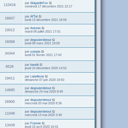
par
AbigaelleFox
110416
vendredi 17 décembre 2021 22:17
par
Al'Taï
16607
lundi 13 décembre 2021 18:59
par
Antonio
10012
mardi 06 juillet 2021 17:01
par
degouterdetout
16068
lundi 08 mars 2021 19:59
par
yutopia
34344
lundi 01 février 2021 17:43
par
bandit
8526
jeudi 10 décembre 2020 14:52
par
Labellevie
19411
dimanche 07 juin 2020 19:50
par
degouterdetout
14685
dimanche 24 mai 2020 8:49
par
degouterdetout
26900
mercredi 20 mai 2020 8:36
par
degouterdetout
11048
mercredi 13 mai 2020 3:49
par
Frannie
13439
jeudi 16 avril 2020 16:41