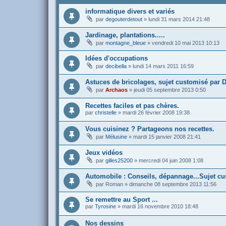
informatique divers et variés
par
degouterdetout
»
lundi 31 mars 2014 21:48
Jardinage, plantations.....
par
montagne_bleue
»
vendredi 10 mai 2013 10:13
Idées d'occupations
par
decibella
»
lundi 14 mars 2011 16:59
Astuces de bricolages, sujet customisé par 
par
Archaos
»
jeudi 05 septembre 2013 0:50
Recettes faciles et pas chères.
par
christelle
»
mardi 26 février 2008 19:38
Vous cuisinez ? Partageons nos recettes.
par
Mélusine
»
mardi 15 janvier 2008 21:41
Jeux vidéos
par
gilles25200
»
mercredi 04 juin 2008 1:08
Automobile : Conseils, dépannage...Sujet c
par
Roman
»
dimanche 08 septembre 2013 11:56
Se remettre au Sport ...
par
Tyrosine
»
mardi 16 novembre 2010 18:48
Nos dessins