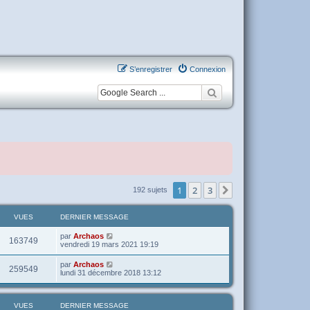
S’enregistrer
Connexion
1
2
3
Suivante
192 sujets
VUES
DERNIER MESSAGE
par
Archaos
163749
vendredi 19 mars 2021 19:19
par
Archaos
259549
lundi 31 décembre 2018 13:12
VUES
DERNIER MESSAGE