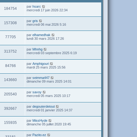
par
hsarc
184754
mercredi 17 juin 2026 22:34
par
gris
157308
mercredi 06 mai 2026 5:16
par
elhamedhak
77705
lundi 30 mars 2026 17:26
par
Mhnhg
313752
mercredi 03 septembre 2025 6:19
par
Amphigouri
84766
mardi 25 mars 2025 15:56
par
seimma447
143660
dimanche 09 mars 2025 14:01
par
savoy
205540
mercredi 05 mars 2025 10:17
par
degouterdetout
392667
mercredi 01 janvier 2025 14:37
par
MissHyde
155935
dimanche 05 juillet 2020 19:45
par
Pazito.ez
33181