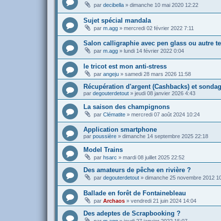
par
decibella
»
dimanche 10 mai 2020 12:22
Sujet spécial mandala
par
m.agg
»
mercredi 02 février 2022 7:11
Salon calligraphie avec pen glass ou autre t
par
m.agg
»
lundi 14 février 2022 0:04
le tricot est mon anti-stress
par
angeju
»
samedi 28 mars 2026 11:58
Récupération d'argent (Cashbacks) et sonda
par
degouterdetout
»
jeudi 08 janvier 2026 4:43
La saison des champignons
par
Clématite
»
mercredi 07 août 2024 10:24
Application smartphone
par
poussière
»
dimanche 14 septembre 2025 22:18
Model Trains
par
hsarc
»
mardi 08 juillet 2025 22:52
Des amateurs de pêche en rivière ?
par
degouterdetout
»
dimanche 25 novembre 2012 1
Ballade en forêt de Fontainebleau
par
Archaos
»
vendredi 21 juin 2024 14:04
Des adeptes de Scrapbooking ?