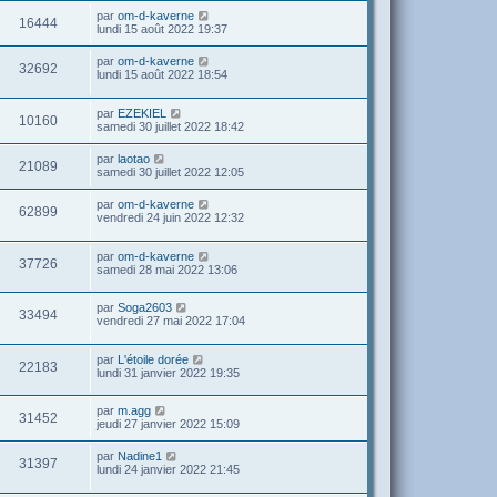
par
om-d-kaverne
16444
lundi 15 août 2022 19:37
par
om-d-kaverne
32692
lundi 15 août 2022 18:54
par
EZEKIEL
10160
samedi 30 juillet 2022 18:42
par
laotao
21089
samedi 30 juillet 2022 12:05
par
om-d-kaverne
62899
vendredi 24 juin 2022 12:32
par
om-d-kaverne
37726
samedi 28 mai 2022 13:06
par
Soga2603
33494
vendredi 27 mai 2022 17:04
par
L'étoile dorée
22183
lundi 31 janvier 2022 19:35
par
m.agg
31452
jeudi 27 janvier 2022 15:09
par
Nadine1
31397
lundi 24 janvier 2022 21:45