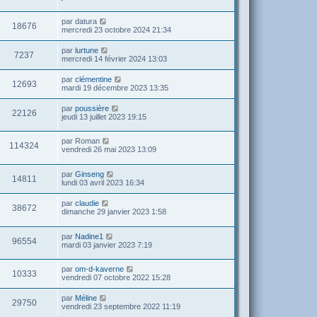
par
datura
18676
mercredi 23 octobre 2024 21:34
par
lurtune
7237
mercredi 14 février 2024 13:03
par
clémentine
12693
mardi 19 décembre 2023 13:35
par
poussière
22126
jeudi 13 juillet 2023 19:15
par
Roman
114324
vendredi 26 mai 2023 13:09
par
Ginseng
14811
lundi 03 avril 2023 16:34
par
claudie
38672
dimanche 29 janvier 2023 1:58
par
Nadine1
96554
mardi 03 janvier 2023 7:19
par
om-d-kaverne
10333
vendredi 07 octobre 2022 15:28
par
Méline
29750
vendredi 23 septembre 2022 11:19