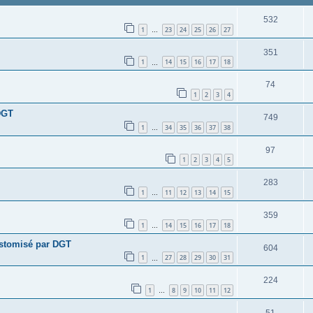
532
1
23
24
25
26
27
…
351
1
14
15
16
17
18
…
74
1
2
3
4
DGT
749
1
34
35
36
37
38
…
97
1
2
3
4
5
283
1
11
12
13
14
15
…
359
1
14
15
16
17
18
…
ustomisé par DGT
604
1
27
28
29
30
31
…
224
1
8
9
10
11
12
…
51