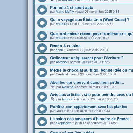
par
Kokwac
»
mercredi 08 avril 2020 16:20
Formule 1 et sport auto
par
Marty McFly
»
jeudi 05 novembre 2015 9:34
Qui a voyagé aux États-Unis (West Coast) ?
par
Antonio
»
lundi 11 novembre 2019 15:34
Quel ordinateur récent pour le même prix qu
par
Antonio
»
vendredi 30 août 2019 6:27
Rando & cuisine
par
chak
»
vendredi 12 juillet 2019 20:23
Ordinateur uniquement pour l'écriture ?
par
Antonio
»
samedi 20 juillet 2019 15:26
Mettre le chocolat au frigo, bonne idée ou m
par
Cardinal
»
mardi 23 novembre 2010 15:56
Abeilles qui creusent dans mon jardin...
par
Nouche
»
samedi 30 mars 2019 13:01
Avis aux artistes : site pour peindre avec du 
par
béance
»
dimanche 23 mai 2010 23:26
Purifiez son appartement avec les plantes
par
Roman
»
mercredi 28 mai 2008 19:33
Le salon des amateurs d'histoire de France
par
exoplanete
»
jeudi 12 décembre 2013 18:26
Gems of war (jeu vidéo)