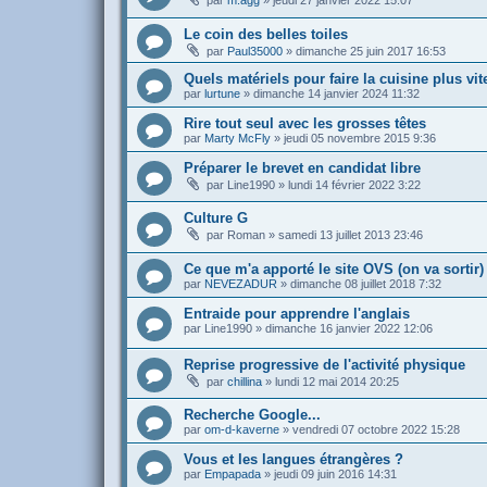
par
m.agg
»
jeudi 27 janvier 2022 15:07
Le coin des belles toiles
par
Paul35000
»
dimanche 25 juin 2017 16:53
Quels matériels pour faire la cuisine plus vit
par
lurtune
»
dimanche 14 janvier 2024 11:32
Rire tout seul avec les grosses têtes
par
Marty McFly
»
jeudi 05 novembre 2015 9:36
Préparer le brevet en candidat libre
par
Line1990
»
lundi 14 février 2022 3:22
Culture G
par
Roman
»
samedi 13 juillet 2013 23:46
Ce que m'a apporté le site OVS (on va sortir)
par
NEVEZADUR
»
dimanche 08 juillet 2018 7:32
Entraide pour apprendre l'anglais
par
Line1990
»
dimanche 16 janvier 2022 12:06
Reprise progressive de l'activité physique
par
chillina
»
lundi 12 mai 2014 20:25
Recherche Google...
par
om-d-kaverne
»
vendredi 07 octobre 2022 15:28
Vous et les langues étrangères ?
par
Empapada
»
jeudi 09 juin 2016 14:31