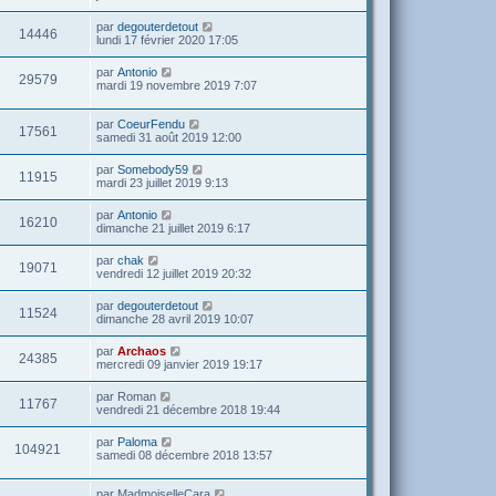
par
degouterdetout
14446
lundi 17 février 2020 17:05
par
Antonio
29579
mardi 19 novembre 2019 7:07
par
CoeurFendu
17561
samedi 31 août 2019 12:00
par
Somebody59
11915
mardi 23 juillet 2019 9:13
par
Antonio
16210
dimanche 21 juillet 2019 6:17
par
chak
19071
vendredi 12 juillet 2019 20:32
par
degouterdetout
11524
dimanche 28 avril 2019 10:07
par
Archaos
24385
mercredi 09 janvier 2019 19:17
par
Roman
11767
vendredi 21 décembre 2018 19:44
par
Paloma
104921
samedi 08 décembre 2018 13:57
par
MadmoiselleCara