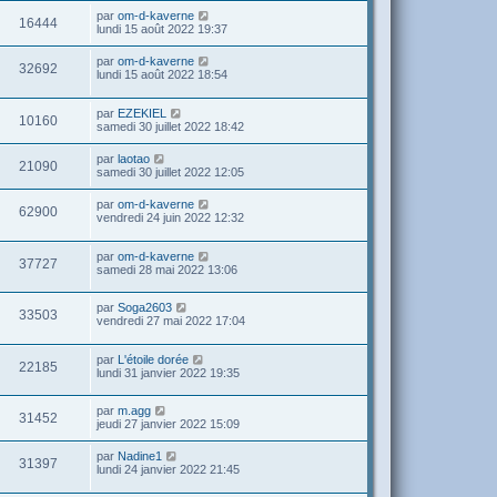
par
om-d-kaverne
16444
lundi 15 août 2022 19:37
par
om-d-kaverne
32692
lundi 15 août 2022 18:54
par
EZEKIEL
10160
samedi 30 juillet 2022 18:42
par
laotao
21090
samedi 30 juillet 2022 12:05
par
om-d-kaverne
62900
vendredi 24 juin 2022 12:32
par
om-d-kaverne
37727
samedi 28 mai 2022 13:06
par
Soga2603
33503
vendredi 27 mai 2022 17:04
par
L'étoile dorée
22185
lundi 31 janvier 2022 19:35
par
m.agg
31452
jeudi 27 janvier 2022 15:09
par
Nadine1
31397
lundi 24 janvier 2022 21:45