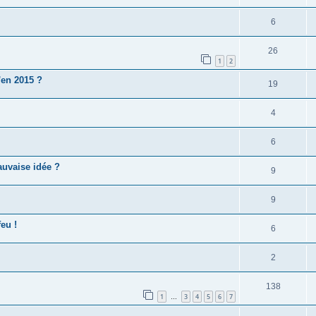
6
26
1
2
'en 2015 ?
19
4
6
auvaise idée ?
9
9
feu !
6
2
138
1
3
4
5
6
7
…