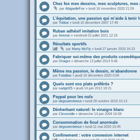
Chez fox mes dessins, mes sculptures, mes 
par
AbigaelleFox
»
lundi 16 novembre 2020 21:59
L'équitation, une passion qui m'aide à tenir 
par
Toblue
»
lundi 10 décembre 2007 17:46
Ruban adhésif imitation bois
par
Antonio
»
vendredi 02 juillet 2021 12:16
Résultats sportifs
par
Marty McFly
»
lundi 27 janvier 2020 16:23
Fabriquer soi-même des produits cosmétiqu
par
Onagre
»
dimanche 13 juillet 2014 9:46
Même ma passion, le dessin, m'abandonne
par
Fatalitas
»
jeudi 10 décembre 2020 0:09
Quels sont vos plats préférés ?
par
sadgirl25
»
jeudi 14 juin 2012 18:21
Paypal pour les nuls
par
degouterdetout
»
lundi 28 octobre 2019 15:13
Désherbant naturel: le vinaigre blanc
par
Citronnelle
»
dimanche 14 juin 2009 16:09
Consommation de fioul anormale
par
degouterdetout
»
lundi 11 mai 2020 15:45
Confinement : votre connexion internet