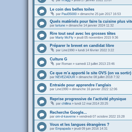
par
m.agg
»
jeudi 27 janvier 2022 15:07
Le coin des belles toiles
par
Paul35000
»
dimanche 25 juin 2017 16:53
Quels matériels pour faire la cuisine plus vit
par
lurtune
»
dimanche 14 janvier 2024 11:32
Rire tout seul avec les grosses têtes
par
Marty McFly
»
jeudi 05 novembre 2015 9:36
Préparer le brevet en candidat libre
par
Line1990
»
lundi 14 février 2022 3:22
Culture G
par
Roman
»
samedi 13 juillet 2013 23:46
Ce que m'a apporté le site OVS (on va sortir)
par
NEVEZADUR
»
dimanche 08 juillet 2018 7:32
Entraide pour apprendre l'anglais
par
Line1990
»
dimanche 16 janvier 2022 12:06
Reprise progressive de l'activité physique
par
chillina
»
lundi 12 mai 2014 20:25
Recherche Google...
par
om-d-kaverne
»
vendredi 07 octobre 2022 15:28
Vous et les langues étrangères ?
par
Empapada
»
jeudi 09 juin 2016 14:31