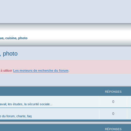
que, cuisine, photo
, photo
à utiliser
Les moteurs de recherche du forum
.
RÉPONSES
0
avail, les études, la sécurité sociale...
0
 du forum, charte, faq
RÉPONSES