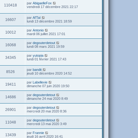
par
AbigaelleFox
110418
vendredi 17 décembre 2021 22:17
par
Al'Taï
16607
lundi 13 décembre 2021 18:59
par
Antonio
10012
mardi 06 juillet 2021 17:01
par
degouterdetout
16068
lundi 08 mars 2021 19:59
par
yutopia
34345
lundi 01 février 2021 17:43
par
bandit
8526
jeudi 10 décembre 2020 14:52
par
Labellevie
19411
dimanche 07 juin 2020 19:50
par
degouterdetout
14686
dimanche 24 mai 2020 8:49
par
degouterdetout
26901
mercredi 20 mai 2020 8:36
par
degouterdetout
11048
mercredi 13 mai 2020 3:49
par
Frannie
13439
jeudi 16 avril 2020 16:41