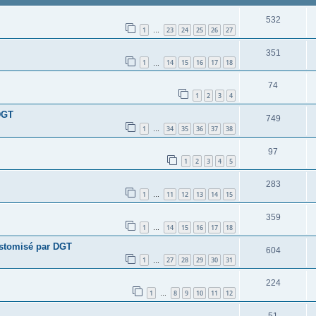
532
1
23
24
25
26
27
…
351
1
14
15
16
17
18
…
74
1
2
3
4
DGT
749
1
34
35
36
37
38
…
97
1
2
3
4
5
283
1
11
12
13
14
15
…
359
1
14
15
16
17
18
…
ustomisé par DGT
604
1
27
28
29
30
31
…
224
1
8
9
10
11
12
…
51