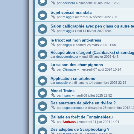
par
decibella
»
dimanche 10 mai 2020 12:22
Sujet spécial mandala
par
m.agg
»
mercredi 02 février 2022 7:11
Salon calligraphie avec pen glass ou autre t
par
m.agg
»
lundi 14 février 2022 0:04
le tricot est mon anti-stress
par
angeju
»
samedi 28 mars 2026 11:58
Récupération d'argent (Cashbacks) et sonda
par
degouterdetout
»
jeudi 08 janvier 2026 4:43
La saison des champignons
par
Clématite
»
mercredi 07 août 2024 10:24
Application smartphone
par
poussière
»
dimanche 14 septembre 2025 22:18
Model Trains
par
hsarc
»
mardi 08 juillet 2025 22:52
Des amateurs de pêche en rivière ?
par
degouterdetout
»
dimanche 25 novembre 2012 1
Ballade en forêt de Fontainebleau
par
Archaos
»
vendredi 21 juin 2024 14:04
Des adeptes de Scrapbooking ?