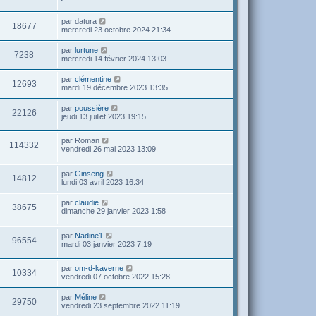
par
datura
18677
mercredi 23 octobre 2024 21:34
par
lurtune
7238
mercredi 14 février 2024 13:03
par
clémentine
12693
mardi 19 décembre 2023 13:35
par
poussière
22126
jeudi 13 juillet 2023 19:15
par
Roman
114332
vendredi 26 mai 2023 13:09
par
Ginseng
14812
lundi 03 avril 2023 16:34
par
claudie
38675
dimanche 29 janvier 2023 1:58
par
Nadine1
96554
mardi 03 janvier 2023 7:19
par
om-d-kaverne
10334
vendredi 07 octobre 2022 15:28
par
Méline
29750
vendredi 23 septembre 2022 11:19