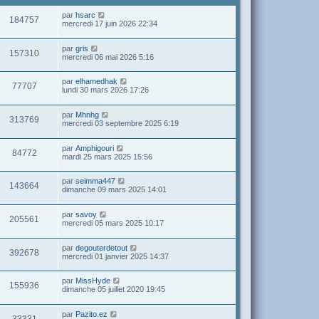
par
hsarc
184757
mercredi 17 juin 2026 22:34
par
gris
157310
mercredi 06 mai 2026 5:16
par
elhamedhak
77707
lundi 30 mars 2026 17:26
par
Mhnhg
313769
mercredi 03 septembre 2025 6:19
par
Amphigouri
84772
mardi 25 mars 2025 15:56
par
seimma447
143664
dimanche 09 mars 2025 14:01
par
savoy
205561
mercredi 05 mars 2025 10:17
par
degouterdetout
392678
mercredi 01 janvier 2025 14:37
par
MissHyde
155936
dimanche 05 juillet 2020 19:45
par
Pazito.ez
33331