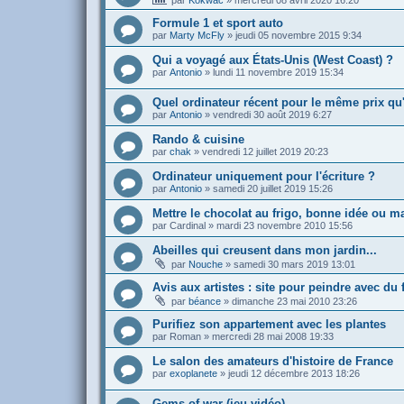
par
Kokwac
»
mercredi 08 avril 2020 16:20
Formule 1 et sport auto
par
Marty McFly
»
jeudi 05 novembre 2015 9:34
Qui a voyagé aux États-Unis (West Coast) ?
par
Antonio
»
lundi 11 novembre 2019 15:34
Quel ordinateur récent pour le même prix qu
par
Antonio
»
vendredi 30 août 2019 6:27
Rando & cuisine
par
chak
»
vendredi 12 juillet 2019 20:23
Ordinateur uniquement pour l'écriture ?
par
Antonio
»
samedi 20 juillet 2019 15:26
Mettre le chocolat au frigo, bonne idée ou m
par
Cardinal
»
mardi 23 novembre 2010 15:56
Abeilles qui creusent dans mon jardin...
par
Nouche
»
samedi 30 mars 2019 13:01
Avis aux artistes : site pour peindre avec du 
par
béance
»
dimanche 23 mai 2010 23:26
Purifiez son appartement avec les plantes
par
Roman
»
mercredi 28 mai 2008 19:33
Le salon des amateurs d'histoire de France
par
exoplanete
»
jeudi 12 décembre 2013 18:26
Gems of war (jeu vidéo)