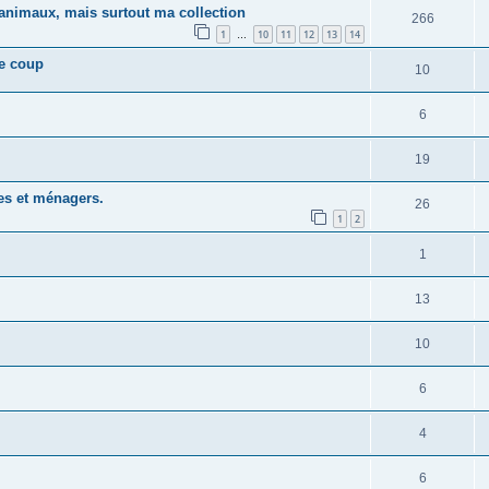
animaux, mais surtout ma collection
266
1
10
11
12
13
14
…
le coup
10
6
19
es et ménagers.
26
1
2
1
13
10
6
4
6