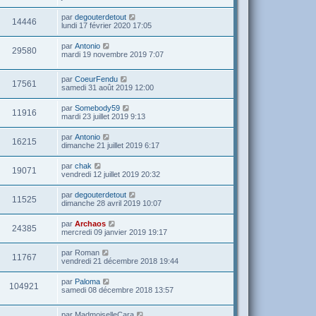
par
degouterdetout
14446
lundi 17 février 2020 17:05
par
Antonio
29580
mardi 19 novembre 2019 7:07
par
CoeurFendu
17561
samedi 31 août 2019 12:00
par
Somebody59
11916
mardi 23 juillet 2019 9:13
par
Antonio
16215
dimanche 21 juillet 2019 6:17
par
chak
19071
vendredi 12 juillet 2019 20:32
par
degouterdetout
11525
dimanche 28 avril 2019 10:07
par
Archaos
24385
mercredi 09 janvier 2019 19:17
par
Roman
11767
vendredi 21 décembre 2018 19:44
par
Paloma
104921
samedi 08 décembre 2018 13:57
par
MadmoiselleCara