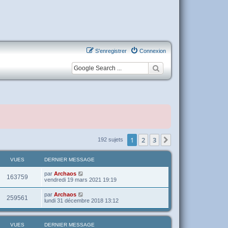
S’enregistrer
Connexion
1
2
3
Suivante
192 sujets
VUES
DERNIER MESSAGE
par
Archaos
163759
vendredi 19 mars 2021 19:19
par
Archaos
259561
lundi 31 décembre 2018 13:12
VUES
DERNIER MESSAGE