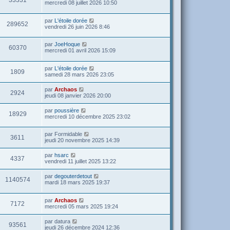
mercredi 08 juillet 2026 10:50
par
L'étoile dorée
289652
vendredi 26 juin 2026 8:46
par
JoeHoque
60370
mercredi 01 avril 2026 15:09
par
L'étoile dorée
1809
samedi 28 mars 2026 23:05
par
Archaos
2924
jeudi 08 janvier 2026 20:00
par
poussière
18929
mercredi 10 décembre 2025 23:02
par
Formidable
3611
jeudi 20 novembre 2025 14:39
par
hsarc
4337
vendredi 11 juillet 2025 13:22
par
degouterdetout
1140574
mardi 18 mars 2025 19:37
par
Archaos
7172
mercredi 05 mars 2025 19:24
par
datura
93561
jeudi 26 décembre 2024 12:36