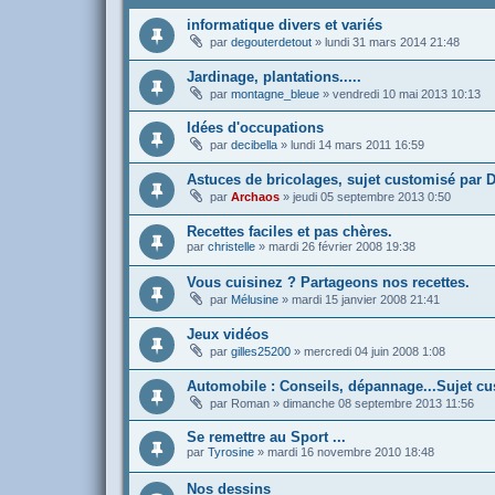
informatique divers et variés
par
degouterdetout
»
lundi 31 mars 2014 21:48
Jardinage, plantations.....
par
montagne_bleue
»
vendredi 10 mai 2013 10:13
Idées d'occupations
par
decibella
»
lundi 14 mars 2011 16:59
Astuces de bricolages, sujet customisé par 
par
Archaos
»
jeudi 05 septembre 2013 0:50
Recettes faciles et pas chères.
par
christelle
»
mardi 26 février 2008 19:38
Vous cuisinez ? Partageons nos recettes.
par
Mélusine
»
mardi 15 janvier 2008 21:41
Jeux vidéos
par
gilles25200
»
mercredi 04 juin 2008 1:08
Automobile : Conseils, dépannage...Sujet c
par
Roman
»
dimanche 08 septembre 2013 11:56
Se remettre au Sport ...
par
Tyrosine
»
mardi 16 novembre 2010 18:48
Nos dessins