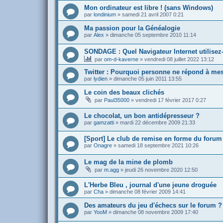
Mon ordinateur est libre ! (sans Windows)
par
londinium
»
samedi 21 avril 2007 0:21
Ma passion pour la Généalogie
par
Alex
»
dimanche 05 septembre 2010 11:14
SONDAGE : Quel Navigateur Internet utilisez
par
om-d-kaverne
»
vendredi 08 juillet 2022 13:12
Twitter : Pourquoi personne ne répond à mes
par
lydien
»
dimanche 05 juin 2011 13:55
Le coin des beaux clichés
par
Paul35000
»
vendredi 17 février 2017 0:27
Le chocolat, un bon antidépresseur ?
par
gamzatti
»
mardi 22 décembre 2009 21:33
[Sport] Le club de remise en forme du forum
par
Onagre
»
samedi 18 septembre 2021 10:26
Le mag de la mine de plomb
par
m.agg
»
jeudi 26 novembre 2020 12:50
L'Herbe Bleu , journal d'une jeune droguée
par
Cha
»
dimanche 08 février 2009 14:41
Des amateurs du jeu d'échecs sur le forum ?
par
YooM
»
dimanche 08 novembre 2009 17:40