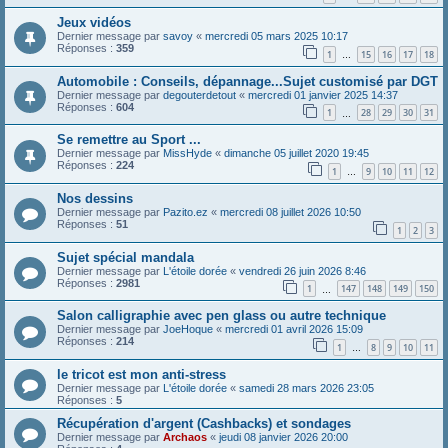
Jeux vidéos
Dernier message par
savoy
«
mercredi 05 mars 2025 10:17
Réponses :
359
1
15
16
17
18
…
Automobile : Conseils, dépannage...Sujet customisé par DGT
Dernier message par
degouterdetout
«
mercredi 01 janvier 2025 14:37
Réponses :
604
1
28
29
30
31
…
Se remettre au Sport ...
Dernier message par
MissHyde
«
dimanche 05 juillet 2020 19:45
Réponses :
224
1
9
10
11
12
…
Nos dessins
Dernier message par
Pazito.ez
«
mercredi 08 juillet 2026 10:50
Réponses :
51
1
2
3
Sujet spécial mandala
Dernier message par
L'étoile dorée
«
vendredi 26 juin 2026 8:46
Réponses :
2981
1
147
148
149
150
…
Salon calligraphie avec pen glass ou autre technique
Dernier message par
JoeHoque
«
mercredi 01 avril 2026 15:09
Réponses :
214
1
8
9
10
11
…
le tricot est mon anti-stress
Dernier message par
L'étoile dorée
«
samedi 28 mars 2026 23:05
Réponses :
5
Récupération d'argent (Cashbacks) et sondages
Dernier message par
Archaos
«
jeudi 08 janvier 2026 20:00