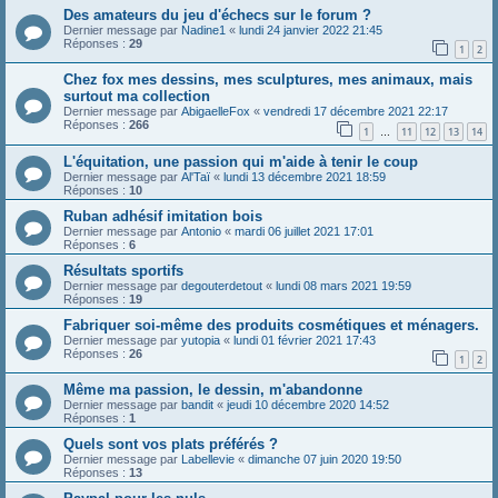
Des amateurs du jeu d'échecs sur le forum ?
Dernier message par
Nadine1
«
lundi 24 janvier 2022 21:45
Réponses :
29
1
2
Chez fox mes dessins, mes sculptures, mes animaux, mais
surtout ma collection
Dernier message par
AbigaelleFox
«
vendredi 17 décembre 2021 22:17
Réponses :
266
1
11
12
13
14
…
L'équitation, une passion qui m'aide à tenir le coup
Dernier message par
Al'Taï
«
lundi 13 décembre 2021 18:59
Réponses :
10
Ruban adhésif imitation bois
Dernier message par
Antonio
«
mardi 06 juillet 2021 17:01
Réponses :
6
Résultats sportifs
Dernier message par
degouterdetout
«
lundi 08 mars 2021 19:59
Réponses :
19
Fabriquer soi-même des produits cosmétiques et ménagers.
Dernier message par
yutopia
«
lundi 01 février 2021 17:43
Réponses :
26
1
2
Même ma passion, le dessin, m'abandonne
Dernier message par
bandit
«
jeudi 10 décembre 2020 14:52
Réponses :
1
Quels sont vos plats préférés ?
Dernier message par
Labellevie
«
dimanche 07 juin 2020 19:50
Réponses :
13