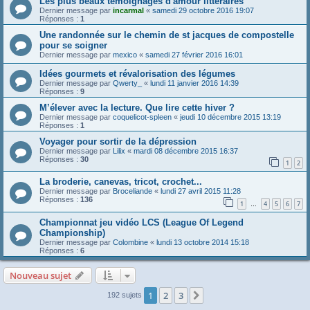
Les plus beaux témoignages d'amour littéraires
Dernier message par
incarmal
«
samedi 29 octobre 2016 19:07
Réponses :
1
Une randonnée sur le chemin de st jacques de compostelle
pour se soigner
Dernier message par
mexico
«
samedi 27 février 2016 16:01
Idées gourmets et révalorisation des légumes
Dernier message par
Qwerty_
«
lundi 11 janvier 2016 14:39
Réponses :
9
M’élever avec la lecture. Que lire cette hiver ?
Dernier message par
coquelicot-spleen
«
jeudi 10 décembre 2015 13:19
Réponses :
1
Voyager pour sortir de la dépression
Dernier message par
Lilix
«
mardi 08 décembre 2015 16:37
Réponses :
30
1
2
La broderie, canevas, tricot, crochet...
Dernier message par
Broceliande
«
lundi 27 avril 2015 11:28
Réponses :
136
1
4
5
6
7
…
Championnat jeu vidéo LCS (League Of Legend
Championship)
Dernier message par
Colombine
«
lundi 13 octobre 2014 15:18
Réponses :
6
Nouveau sujet
1
2
3
Suivante
192 sujets