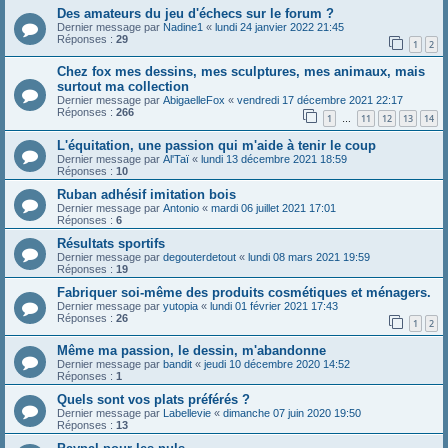
Des amateurs du jeu d'échecs sur le forum ?
Dernier message par
Nadine1
«
lundi 24 janvier 2022 21:45
Réponses :
29
1
2
Chez fox mes dessins, mes sculptures, mes animaux, mais
surtout ma collection
Dernier message par
AbigaelleFox
«
vendredi 17 décembre 2021 22:17
Réponses :
266
1
11
12
13
14
…
L'équitation, une passion qui m'aide à tenir le coup
Dernier message par
Al'Taï
«
lundi 13 décembre 2021 18:59
Réponses :
10
Ruban adhésif imitation bois
Dernier message par
Antonio
«
mardi 06 juillet 2021 17:01
Réponses :
6
Résultats sportifs
Dernier message par
degouterdetout
«
lundi 08 mars 2021 19:59
Réponses :
19
Fabriquer soi-même des produits cosmétiques et ménagers.
Dernier message par
yutopia
«
lundi 01 février 2021 17:43
Réponses :
26
1
2
Même ma passion, le dessin, m'abandonne
Dernier message par
bandit
«
jeudi 10 décembre 2020 14:52
Réponses :
1
Quels sont vos plats préférés ?
Dernier message par
Labellevie
«
dimanche 07 juin 2020 19:50
Réponses :
13