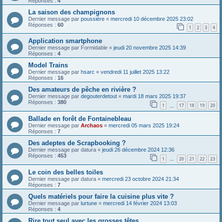
Réponses :
4
La saison des champignons
Dernier message par
poussière
«
mercredi 10 décembre 2025 23:02
Réponses :
60
1
2
3
4
Application smartphone
Dernier message par
Formidable
«
jeudi 20 novembre 2025 14:39
Réponses :
4
Model Trains
Dernier message par
hsarc
«
vendredi 11 juillet 2025 13:22
Réponses :
16
Des amateurs de pêche en rivière ?
Dernier message par
degouterdetout
«
mardi 18 mars 2025 19:37
Réponses :
380
1
17
18
19
20
…
Ballade en forêt de Fontainebleau
Dernier message par
Archaos
«
mercredi 05 mars 2025 19:24
Réponses :
7
Des adeptes de Scrapbooking ?
Dernier message par
datura
«
jeudi 26 décembre 2024 12:36
Réponses :
453
1
20
21
22
23
…
Le coin des belles toiles
Dernier message par
datura
«
mercredi 23 octobre 2024 21:34
Réponses :
7
Quels matériels pour faire la cuisine plus vite ?
Dernier message par
lurtune
«
mercredi 14 février 2024 13:03
Réponses :
4
Rire tout seul avec les grosses têtes