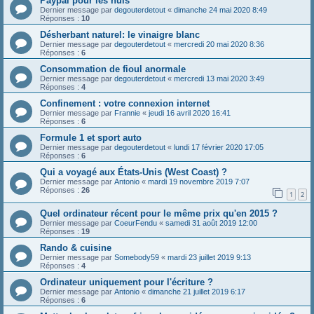
Paypal pour les nuls
Dernier message par
degouterdetout
«
dimanche 24 mai 2020 8:49
Réponses :
10
Désherbant naturel: le vinaigre blanc
Dernier message par
degouterdetout
«
mercredi 20 mai 2020 8:36
Réponses :
6
Consommation de fioul anormale
Dernier message par
degouterdetout
«
mercredi 13 mai 2020 3:49
Réponses :
4
Confinement : votre connexion internet
Dernier message par
Frannie
«
jeudi 16 avril 2020 16:41
Réponses :
6
Formule 1 et sport auto
Dernier message par
degouterdetout
«
lundi 17 février 2020 17:05
Réponses :
6
Qui a voyagé aux États-Unis (West Coast) ?
Dernier message par
Antonio
«
mardi 19 novembre 2019 7:07
Réponses :
26
1
2
Quel ordinateur récent pour le même prix qu'en 2015 ?
Dernier message par
CoeurFendu
«
samedi 31 août 2019 12:00
Réponses :
19
Rando & cuisine
Dernier message par
Somebody59
«
mardi 23 juillet 2019 9:13
Réponses :
4
Ordinateur uniquement pour l'écriture ?
Dernier message par
Antonio
«
dimanche 21 juillet 2019 6:17
Réponses :
6