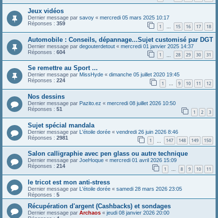
Jeux vidéos
Dernier message par
savoy
«
mercredi 05 mars 2025 10:17
Réponses :
359
1
15
16
17
18
…
Automobile : Conseils, dépannage...Sujet customisé par DGT
Dernier message par
degouterdetout
«
mercredi 01 janvier 2025 14:37
Réponses :
604
1
28
29
30
31
…
Se remettre au Sport ...
Dernier message par
MissHyde
«
dimanche 05 juillet 2020 19:45
Réponses :
224
1
9
10
11
12
…
Nos dessins
Dernier message par
Pazito.ez
«
mercredi 08 juillet 2026 10:50
Réponses :
51
1
2
3
Sujet spécial mandala
Dernier message par
L'étoile dorée
«
vendredi 26 juin 2026 8:46
Réponses :
2981
1
147
148
149
150
…
Salon calligraphie avec pen glass ou autre technique
Dernier message par
JoeHoque
«
mercredi 01 avril 2026 15:09
Réponses :
214
1
8
9
10
11
…
le tricot est mon anti-stress
Dernier message par
L'étoile dorée
«
samedi 28 mars 2026 23:05
Réponses :
5
Récupération d'argent (Cashbacks) et sondages
Dernier message par
Archaos
«
jeudi 08 janvier 2026 20:00