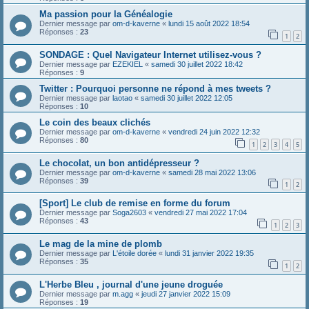
Ma passion pour la Généalogie
Dernier message par
om-d-kaverne
«
lundi 15 août 2022 18:54
Réponses :
23
1
2
SONDAGE : Quel Navigateur Internet utilisez-vous ?
Dernier message par
EZEKIEL
«
samedi 30 juillet 2022 18:42
Réponses :
9
Twitter : Pourquoi personne ne répond à mes tweets ?
Dernier message par
laotao
«
samedi 30 juillet 2022 12:05
Réponses :
10
Le coin des beaux clichés
Dernier message par
om-d-kaverne
«
vendredi 24 juin 2022 12:32
Réponses :
80
1
2
3
4
5
Le chocolat, un bon antidépresseur ?
Dernier message par
om-d-kaverne
«
samedi 28 mai 2022 13:06
Réponses :
39
1
2
[Sport] Le club de remise en forme du forum
Dernier message par
Soga2603
«
vendredi 27 mai 2022 17:04
Réponses :
43
1
2
3
Le mag de la mine de plomb
Dernier message par
L'étoile dorée
«
lundi 31 janvier 2022 19:35
Réponses :
35
1
2
L'Herbe Bleu , journal d'une jeune droguée
Dernier message par
m.agg
«
jeudi 27 janvier 2022 15:09
Réponses :
19