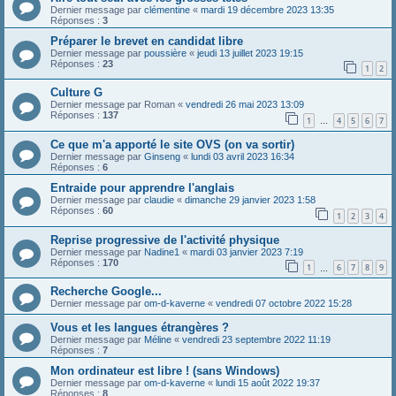
Dernier message par
clémentine
«
mardi 19 décembre 2023 13:35
Réponses :
3
Préparer le brevet en candidat libre
Dernier message par
poussière
«
jeudi 13 juillet 2023 19:15
Réponses :
23
1
2
Culture G
Dernier message par
Roman
«
vendredi 26 mai 2023 13:09
Réponses :
137
1
4
5
6
7
…
Ce que m'a apporté le site OVS (on va sortir)
Dernier message par
Ginseng
«
lundi 03 avril 2023 16:34
Réponses :
6
Entraide pour apprendre l'anglais
Dernier message par
claudie
«
dimanche 29 janvier 2023 1:58
Réponses :
60
1
2
3
4
Reprise progressive de l'activité physique
Dernier message par
Nadine1
«
mardi 03 janvier 2023 7:19
Réponses :
170
1
6
7
8
9
…
Recherche Google...
Dernier message par
om-d-kaverne
«
vendredi 07 octobre 2022 15:28
Vous et les langues étrangères ?
Dernier message par
Méline
«
vendredi 23 septembre 2022 11:19
Réponses :
7
Mon ordinateur est libre ! (sans Windows)
Dernier message par
om-d-kaverne
«
lundi 15 août 2022 19:37
Réponses :
8