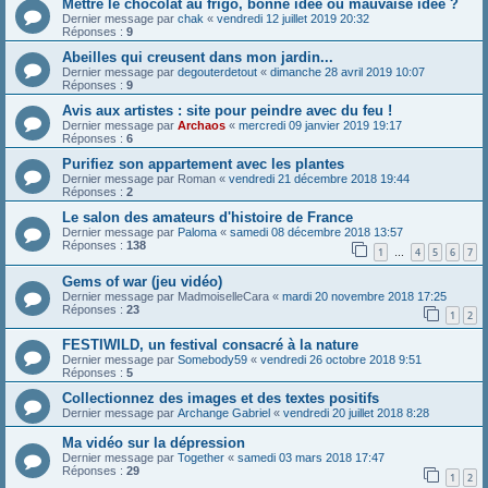
Mettre le chocolat au frigo, bonne idée ou mauvaise idée ?
Dernier message par
chak
«
vendredi 12 juillet 2019 20:32
Réponses :
9
Abeilles qui creusent dans mon jardin...
Dernier message par
degouterdetout
«
dimanche 28 avril 2019 10:07
Réponses :
9
Avis aux artistes : site pour peindre avec du feu !
Dernier message par
Archaos
«
mercredi 09 janvier 2019 19:17
Réponses :
6
Purifiez son appartement avec les plantes
Dernier message par
Roman
«
vendredi 21 décembre 2018 19:44
Réponses :
2
Le salon des amateurs d'histoire de France
Dernier message par
Paloma
«
samedi 08 décembre 2018 13:57
Réponses :
138
1
4
5
6
7
…
Gems of war (jeu vidéo)
Dernier message par
MadmoiselleCara
«
mardi 20 novembre 2018 17:25
Réponses :
23
1
2
FESTIWILD, un festival consacré à la nature
Dernier message par
Somebody59
«
vendredi 26 octobre 2018 9:51
Réponses :
5
Collectionnez des images et des textes positifs
Dernier message par
Archange Gabriel
«
vendredi 20 juillet 2018 8:28
Ma vidéo sur la dépression
Dernier message par
Together
«
samedi 03 mars 2018 17:47
Réponses :
29
1
2