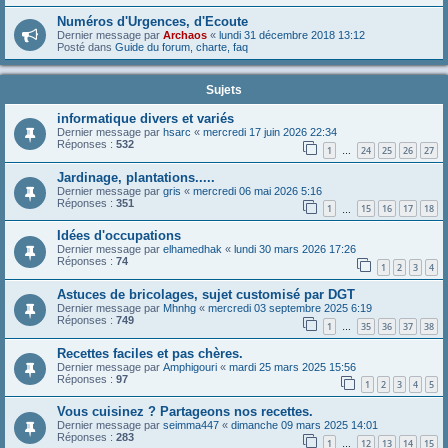
Numéros d'Urgences, d'Ecoute
Dernier message par
Archaos
«
lundi 31 décembre 2018 13:12
Posté dans
Guide du forum, charte, faq
Sujets
informatique divers et variés
Dernier message par
hsarc
«
mercredi 17 juin 2026 22:34
Réponses :
532
1
24
25
26
27
…
Jardinage, plantations.....
Dernier message par
gris
«
mercredi 06 mai 2026 5:16
Réponses :
351
1
15
16
17
18
…
Idées d'occupations
Dernier message par
elhamedhak
«
lundi 30 mars 2026 17:26
Réponses :
74
1
2
3
4
Astuces de bricolages, sujet customisé par DGT
Dernier message par
Mhnhg
«
mercredi 03 septembre 2025 6:19
Réponses :
749
1
35
36
37
38
…
Recettes faciles et pas chères.
Dernier message par
Amphigouri
«
mardi 25 mars 2025 15:56
Réponses :
97
1
2
3
4
5
Vous cuisinez ? Partageons nos recettes.
Dernier message par
seimma447
«
dimanche 09 mars 2025 14:01
Réponses :
283
1
12
13
14
15
…