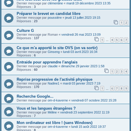
Dernier message par
clémentine
«
mardi 19 décembre 2023 13:35
Réponses :
3
Préparer le brevet en candidat libre
Dernier message par
poussière
«
jeudi 13 juillet 2023 19:15
Réponses :
23
1
2
Culture G
Dernier message par
Roman
«
vendredi 26 mai 2023 13:09
Réponses :
137
1
4
5
6
7
…
Ce que m'a apporté le site OVS (on va sortir)
Dernier message par
Ginseng
«
lundi 03 avril 2023 16:34
Réponses :
6
Entraide pour apprendre l'anglais
Dernier message par
claudie
«
dimanche 29 janvier 2023 1:58
Réponses :
60
1
2
3
4
Reprise progressive de l'activité physique
Dernier message par
Nadine1
«
mardi 03 janvier 2023 7:19
Réponses :
170
1
6
7
8
9
…
Recherche Google...
Dernier message par
om-d-kaverne
«
vendredi 07 octobre 2022 15:28
Vous et les langues étrangères ?
Dernier message par
Méline
«
vendredi 23 septembre 2022 11:19
Réponses :
7
Mon ordinateur est libre ! (sans Windows)
Dernier message par
om-d-kaverne
«
lundi 15 août 2022 19:37
Réponses :
8