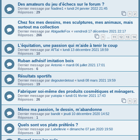
Des amateurs du jeu d'échecs sur le forum ?
Dernier message par
Nadine1
«
lundi 24 janvier 2022 21:45
Réponses :
29
1
2
Chez fox mes dessins, mes sculptures, mes animaux, mais
surtout ma collection
Dernier message par
AbigaelleFox
«
vendredi 17 décembre 2021 22:17
Réponses :
266
1
11
12
13
14
…
L'équitation, une passion qui m'aide à tenir le coup
Dernier message par
Al'Taï
«
lundi 13 décembre 2021 18:59
Réponses :
10
Ruban adhésif imitation bois
Dernier message par
Antonio
«
mardi 06 juillet 2021 17:01
Réponses :
6
Résultats sportifs
Dernier message par
degouterdetout
«
lundi 08 mars 2021 19:59
Réponses :
19
Fabriquer soi-même des produits cosmétiques et ménagers.
Dernier message par
yutopia
«
lundi 01 février 2021 17:43
Réponses :
26
1
2
Même ma passion, le dessin, m'abandonne
Dernier message par
bandit
«
jeudi 10 décembre 2020 14:52
Réponses :
1
Quels sont vos plats préférés ?
Dernier message par
Labellevie
«
dimanche 07 juin 2020 19:50
Réponses :
13