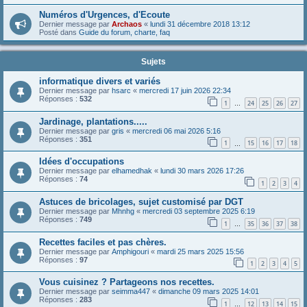
Numéros d'Urgences, d'Ecoute
Dernier message par
Archaos
«
lundi 31 décembre 2018 13:12
Posté dans
Guide du forum, charte, faq
Sujets
informatique divers et variés
Dernier message par
hsarc
«
mercredi 17 juin 2026 22:34
Réponses :
532
1
24
25
26
27
…
Jardinage, plantations.....
Dernier message par
gris
«
mercredi 06 mai 2026 5:16
Réponses :
351
1
15
16
17
18
…
Idées d'occupations
Dernier message par
elhamedhak
«
lundi 30 mars 2026 17:26
Réponses :
74
1
2
3
4
Astuces de bricolages, sujet customisé par DGT
Dernier message par
Mhnhg
«
mercredi 03 septembre 2025 6:19
Réponses :
749
1
35
36
37
38
…
Recettes faciles et pas chères.
Dernier message par
Amphigouri
«
mardi 25 mars 2025 15:56
Réponses :
97
1
2
3
4
5
Vous cuisinez ? Partageons nos recettes.
Dernier message par
seimma447
«
dimanche 09 mars 2025 14:01
Réponses :
283
1
12
13
14
15
…