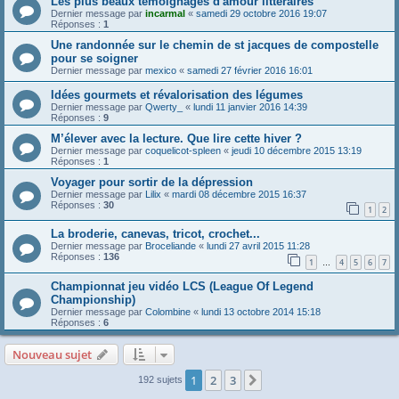
Les plus beaux témoignages d'amour littéraires
Dernier message par
incarmal
«
samedi 29 octobre 2016 19:07
Réponses :
1
Une randonnée sur le chemin de st jacques de compostelle
pour se soigner
Dernier message par
mexico
«
samedi 27 février 2016 16:01
Idées gourmets et révalorisation des légumes
Dernier message par
Qwerty_
«
lundi 11 janvier 2016 14:39
Réponses :
9
M’élever avec la lecture. Que lire cette hiver ?
Dernier message par
coquelicot-spleen
«
jeudi 10 décembre 2015 13:19
Réponses :
1
Voyager pour sortir de la dépression
Dernier message par
Lilix
«
mardi 08 décembre 2015 16:37
Réponses :
30
1
2
La broderie, canevas, tricot, crochet...
Dernier message par
Broceliande
«
lundi 27 avril 2015 11:28
Réponses :
136
1
4
5
6
7
…
Championnat jeu vidéo LCS (League Of Legend
Championship)
Dernier message par
Colombine
«
lundi 13 octobre 2014 15:18
Réponses :
6
Nouveau sujet
1
2
3
Suivante
192 sujets