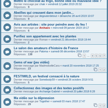
Mettre le chocolat au frigo, bonne idée ou mauvaise idée ?
Dernier message par
chak
«
vendredi 12 juillet 2019 20:32
Réponses :
9
Abeilles qui creusent dans mon jardin...
Dernier message par
degouterdetout
«
dimanche 28 avril 2019 10:07
Réponses :
9
Avis aux artistes : site pour peindre avec du feu !
Dernier message par
Archaos
«
mercredi 09 janvier 2019 19:17
Réponses :
6
Purifiez son appartement avec les plantes
Dernier message par
Roman
«
vendredi 21 décembre 2018 19:44
Réponses :
2
Le salon des amateurs d'histoire de France
Dernier message par
Paloma
«
samedi 08 décembre 2018 13:57
Réponses :
138
1
4
5
6
7
…
Gems of war (jeu vidéo)
Dernier message par
MadmoiselleCara
«
mardi 20 novembre 2018 17:25
Réponses :
23
1
2
FESTIWILD, un festival consacré à la nature
Dernier message par
Somebody59
«
vendredi 26 octobre 2018 9:51
Réponses :
5
Collectionnez des images et des textes positifs
Dernier message par
Archange Gabriel
«
vendredi 20 juillet 2018 8:28
Ma vidéo sur la dépression
Dernier message par
Together
«
samedi 03 mars 2018 17:47
Réponses :
29
1
2