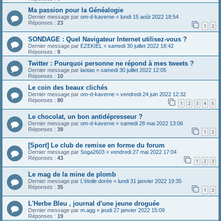
Ma passion pour la Généalogie
Dernier message par
om-d-kaverne
«
lundi 15 août 2022 18:54
Réponses :
23
1
2
SONDAGE : Quel Navigateur Internet utilisez-vous ?
Dernier message par
EZEKIEL
«
samedi 30 juillet 2022 18:42
Réponses :
9
Twitter : Pourquoi personne ne répond à mes tweets ?
Dernier message par
laotao
«
samedi 30 juillet 2022 12:05
Réponses :
10
Le coin des beaux clichés
Dernier message par
om-d-kaverne
«
vendredi 24 juin 2022 12:32
Réponses :
80
1
2
3
4
5
Le chocolat, un bon antidépresseur ?
Dernier message par
om-d-kaverne
«
samedi 28 mai 2022 13:06
Réponses :
39
1
2
[Sport] Le club de remise en forme du forum
Dernier message par
Soga2603
«
vendredi 27 mai 2022 17:04
Réponses :
43
1
2
3
Le mag de la mine de plomb
Dernier message par
L'étoile dorée
«
lundi 31 janvier 2022 19:35
Réponses :
35
1
2
L'Herbe Bleu , journal d'une jeune droguée
Dernier message par
m.agg
«
jeudi 27 janvier 2022 15:09
Réponses :
19