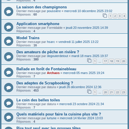
Réponses :
4
La saison des champignons
Dernier message par
poussière
«
mercredi 10 décembre 2025 23:02
Réponses :
60
1
2
3
4
Application smartphone
Dernier message par
Formidable
«
jeudi 20 novembre 2025 14:39
Réponses :
4
Model Trains
Dernier message par
hsarc
«
vendredi 11 juillet 2025 13:22
Réponses :
16
Des amateurs de pêche en rivière ?
Dernier message par
degouterdetout
«
mardi 18 mars 2025 19:37
Réponses :
380
1
17
18
19
20
…
Ballade en forêt de Fontainebleau
Dernier message par
Archaos
«
mercredi 05 mars 2025 19:24
Réponses :
7
Des adeptes de Scrapbooking ?
Dernier message par
datura
«
jeudi 26 décembre 2024 12:36
Réponses :
453
1
20
21
22
23
…
Le coin des belles toiles
Dernier message par
datura
«
mercredi 23 octobre 2024 21:34
Réponses :
7
Quels matériels pour faire la cuisine plus vite ?
Dernier message par
lurtune
«
mercredi 14 février 2024 13:03
Réponses :
4
Rire tout seul avec les grosses têtes