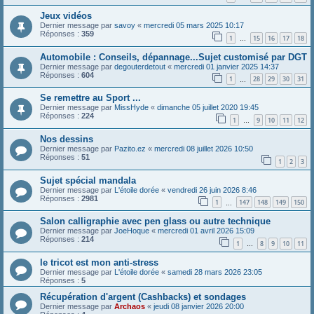
Jeux vidéos
Dernier message par
savoy
«
mercredi 05 mars 2025 10:17
Réponses :
359
1
15
16
17
18
…
Automobile : Conseils, dépannage...Sujet customisé par DGT
Dernier message par
degouterdetout
«
mercredi 01 janvier 2025 14:37
Réponses :
604
1
28
29
30
31
…
Se remettre au Sport ...
Dernier message par
MissHyde
«
dimanche 05 juillet 2020 19:45
Réponses :
224
1
9
10
11
12
…
Nos dessins
Dernier message par
Pazito.ez
«
mercredi 08 juillet 2026 10:50
Réponses :
51
1
2
3
Sujet spécial mandala
Dernier message par
L'étoile dorée
«
vendredi 26 juin 2026 8:46
Réponses :
2981
1
147
148
149
150
…
Salon calligraphie avec pen glass ou autre technique
Dernier message par
JoeHoque
«
mercredi 01 avril 2026 15:09
Réponses :
214
1
8
9
10
11
…
le tricot est mon anti-stress
Dernier message par
L'étoile dorée
«
samedi 28 mars 2026 23:05
Réponses :
5
Récupération d'argent (Cashbacks) et sondages
Dernier message par
Archaos
«
jeudi 08 janvier 2026 20:00