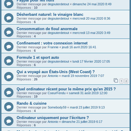
Paypal pour les nuls
Dernier message par
degouterdetout
«
dimanche 24 mai 2020 8:49
Réponses :
10
Désherbant naturel: le vinaigre blanc
Dernier message par
degouterdetout
«
mercredi 20 mai 2020 8:36
Réponses :
6
Consommation de fioul anormale
Dernier message par
degouterdetout
«
mercredi 13 mai 2020 3:49
Réponses :
4
Confinement : votre connexion internet
Dernier message par
Frannie
«
jeudi 16 avril 2020 16:41
Réponses :
6
Formule 1 et sport auto
Dernier message par
degouterdetout
«
lundi 17 février 2020 17:05
Réponses :
6
Qui a voyagé aux États-Unis (West Coast) ?
Dernier message par
Antonio
«
mardi 19 novembre 2019 7:07
Réponses :
26
1
2
Quel ordinateur récent pour le même prix qu'en 2015 ?
Dernier message par
CoeurFendu
«
samedi 31 août 2019 12:00
Réponses :
19
Rando & cuisine
Dernier message par
Somebody59
«
mardi 23 juillet 2019 9:13
Réponses :
4
Ordinateur uniquement pour l'écriture ?
Dernier message par
Antonio
«
dimanche 21 juillet 2019 6:17
Réponses :
6