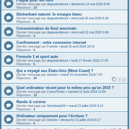
Paypal pour les nuls
Dernier message par
degouterdetout
«
dimanche 24 mai 2020 8:49
Réponses :
10
Désherbant naturel: le vinaigre blanc
Dernier message par
degouterdetout
«
mercredi 20 mai 2020 8:36
Réponses :
6
Consommation de fioul anormale
Dernier message par
degouterdetout
«
mercredi 13 mai 2020 3:49
Réponses :
4
Confinement : votre connexion internet
Dernier message par
Frannie
«
jeudi 16 avril 2020 16:41
Réponses :
6
Formule 1 et sport auto
Dernier message par
degouterdetout
«
lundi 17 février 2020 17:05
Réponses :
6
Qui a voyagé aux États-Unis (West Coast) ?
Dernier message par
Antonio
«
mardi 19 novembre 2019 7:07
Réponses :
26
1
2
Quel ordinateur récent pour le même prix qu'en 2015 ?
Dernier message par
CoeurFendu
«
samedi 31 août 2019 12:00
Réponses :
19
Rando & cuisine
Dernier message par
Somebody59
«
mardi 23 juillet 2019 9:13
Réponses :
4
Ordinateur uniquement pour l'écriture ?
Dernier message par
Antonio
«
dimanche 21 juillet 2019 6:17
Réponses :
6