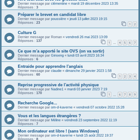
Dernier message par
clémentine
«
mardi 19 décembre 2023 13:35
Réponses :
3
Préparer le brevet en candidat libre
Dernier message par
poussière
«
jeudi 13 juillet 2023 19:15
Réponses :
23
1
2
Culture G
Dernier message par
Roman
«
vendredi 26 mai 2023 13:09
Réponses :
137
1
4
5
6
7
…
Ce que m'a apporté le site OVS (on va sortir)
Dernier message par
Ginseng
«
lundi 03 avril 2023 16:34
Réponses :
6
Entraide pour apprendre l'anglais
Dernier message par
claudie
«
dimanche 29 janvier 2023 1:58
Réponses :
60
1
2
3
4
Reprise progressive de l'activité physique
Dernier message par
Nadine1
«
mardi 03 janvier 2023 7:19
Réponses :
170
1
6
7
8
9
…
Recherche Google...
Dernier message par
om-d-kaverne
«
vendredi 07 octobre 2022 15:28
Vous et les langues étrangères ?
Dernier message par
Méline
«
vendredi 23 septembre 2022 11:19
Réponses :
7
Mon ordinateur est libre ! (sans Windows)
Dernier message par
om-d-kaverne
«
lundi 15 août 2022 19:37
Réponses :
8