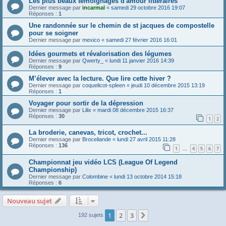
Les plus beaux témoignages d'amour littéraires
Dernier message par
incarmal
«
samedi 29 octobre 2016 19:07
Réponses :
1
Une randonnée sur le chemin de st jacques de compostelle
pour se soigner
Dernier message par
mexico
«
samedi 27 février 2016 16:01
Idées gourmets et révalorisation des légumes
Dernier message par
Qwerty_
«
lundi 11 janvier 2016 14:39
Réponses :
9
M’élever avec la lecture. Que lire cette hiver ?
Dernier message par
coquelicot-spleen
«
jeudi 10 décembre 2015 13:19
Réponses :
1
Voyager pour sortir de la dépression
Dernier message par
Lilix
«
mardi 08 décembre 2015 16:37
Réponses :
30
1
2
La broderie, canevas, tricot, crochet...
Dernier message par
Broceliande
«
lundi 27 avril 2015 11:28
Réponses :
136
1
4
5
6
7
…
Championnat jeu vidéo LCS (League Of Legend
Championship)
Dernier message par
Colombine
«
lundi 13 octobre 2014 15:18
Réponses :
6
Nouveau sujet
1
2
3
Suivante
192 sujets