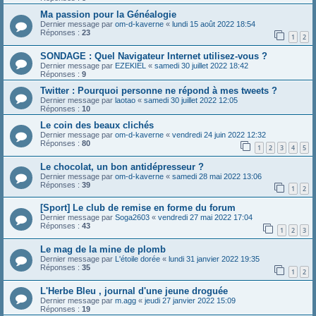
Ma passion pour la Généalogie
Dernier message par
om-d-kaverne
«
lundi 15 août 2022 18:54
Réponses :
23
1
2
SONDAGE : Quel Navigateur Internet utilisez-vous ?
Dernier message par
EZEKIEL
«
samedi 30 juillet 2022 18:42
Réponses :
9
Twitter : Pourquoi personne ne répond à mes tweets ?
Dernier message par
laotao
«
samedi 30 juillet 2022 12:05
Réponses :
10
Le coin des beaux clichés
Dernier message par
om-d-kaverne
«
vendredi 24 juin 2022 12:32
Réponses :
80
1
2
3
4
5
Le chocolat, un bon antidépresseur ?
Dernier message par
om-d-kaverne
«
samedi 28 mai 2022 13:06
Réponses :
39
1
2
[Sport] Le club de remise en forme du forum
Dernier message par
Soga2603
«
vendredi 27 mai 2022 17:04
Réponses :
43
1
2
3
Le mag de la mine de plomb
Dernier message par
L'étoile dorée
«
lundi 31 janvier 2022 19:35
Réponses :
35
1
2
L'Herbe Bleu , journal d'une jeune droguée
Dernier message par
m.agg
«
jeudi 27 janvier 2022 15:09
Réponses :
19