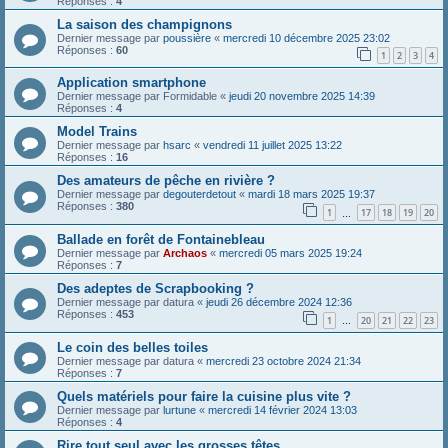
Réponses :
4
La saison des champignons
Dernier message par
poussière
«
mercredi 10 décembre 2025 23:02
Réponses :
60
1
2
3
4
Application smartphone
Dernier message par
Formidable
«
jeudi 20 novembre 2025 14:39
Réponses :
4
Model Trains
Dernier message par
hsarc
«
vendredi 11 juillet 2025 13:22
Réponses :
16
Des amateurs de pêche en rivière ?
Dernier message par
degouterdetout
«
mardi 18 mars 2025 19:37
Réponses :
380
1
17
18
19
20
…
Ballade en forêt de Fontainebleau
Dernier message par
Archaos
«
mercredi 05 mars 2025 19:24
Réponses :
7
Des adeptes de Scrapbooking ?
Dernier message par
datura
«
jeudi 26 décembre 2024 12:36
Réponses :
453
1
20
21
22
23
…
Le coin des belles toiles
Dernier message par
datura
«
mercredi 23 octobre 2024 21:34
Réponses :
7
Quels matériels pour faire la cuisine plus vite ?
Dernier message par
lurtune
«
mercredi 14 février 2024 13:03
Réponses :
4
Rire tout seul avec les grosses têtes