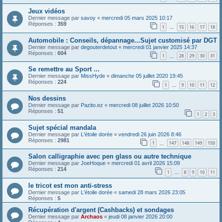
Jeux vidéos
Dernier message par
savoy
«
mercredi 05 mars 2025 10:17
Réponses :
359
1
15
16
17
18
…
Automobile : Conseils, dépannage...Sujet customisé par DGT
Dernier message par
degouterdetout
«
mercredi 01 janvier 2025 14:37
Réponses :
604
1
28
29
30
31
…
Se remettre au Sport ...
Dernier message par
MissHyde
«
dimanche 05 juillet 2020 19:45
Réponses :
224
1
9
10
11
12
…
Nos dessins
Dernier message par
Pazito.ez
«
mercredi 08 juillet 2026 10:50
Réponses :
51
1
2
3
Sujet spécial mandala
Dernier message par
L'étoile dorée
«
vendredi 26 juin 2026 8:46
Réponses :
2981
1
147
148
149
150
…
Salon calligraphie avec pen glass ou autre technique
Dernier message par
JoeHoque
«
mercredi 01 avril 2026 15:09
Réponses :
214
1
8
9
10
11
…
le tricot est mon anti-stress
Dernier message par
L'étoile dorée
«
samedi 28 mars 2026 23:05
Réponses :
5
Récupération d'argent (Cashbacks) et sondages
Dernier message par
Archaos
«
jeudi 08 janvier 2026 20:00