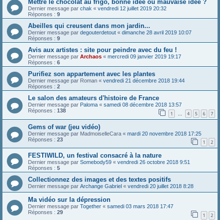
Mettre le chocolat au frigo, bonne idée ou mauvaise idée ?
Dernier message par
chak
«
vendredi 12 juillet 2019 20:32
Réponses :
9
Abeilles qui creusent dans mon jardin...
Dernier message par
degouterdetout
«
dimanche 28 avril 2019 10:07
Réponses :
9
Avis aux artistes : site pour peindre avec du feu !
Dernier message par
Archaos
«
mercredi 09 janvier 2019 19:17
Réponses :
6
Purifiez son appartement avec les plantes
Dernier message par
Roman
«
vendredi 21 décembre 2018 19:44
Réponses :
2
Le salon des amateurs d'histoire de France
Dernier message par
Paloma
«
samedi 08 décembre 2018 13:57
Réponses :
138
1
4
5
6
7
…
Gems of war (jeu vidéo)
Dernier message par
MadmoiselleCara
«
mardi 20 novembre 2018 17:25
Réponses :
23
1
2
FESTIWILD, un festival consacré à la nature
Dernier message par
Somebody59
«
vendredi 26 octobre 2018 9:51
Réponses :
5
Collectionnez des images et des textes positifs
Dernier message par
Archange Gabriel
«
vendredi 20 juillet 2018 8:28
Ma vidéo sur la dépression
Dernier message par
Together
«
samedi 03 mars 2018 17:47
Réponses :
29
1
2