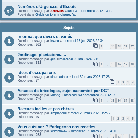
Numéros d'Urgences, d'Ecoute
Dernier message par
Archaos
«
lundi 31 décembre 2018 13:12
Posté dans
Guide du forum, charte, faq
Sujets
informatique divers et variés
Dernier message par
hsarc
«
mercredi 17 juin 2026 22:34
Réponses :
532
1
24
25
26
27
…
Jardinage, plantations.....
Dernier message par
gris
«
mercredi 06 mai 2026 5:16
Réponses :
351
1
15
16
17
18
…
Idées d'occupations
Dernier message par
elhamedhak
«
lundi 30 mars 2026 17:26
Réponses :
74
1
2
3
4
Astuces de bricolages, sujet customisé par DGT
Dernier message par
Mhnhg
«
mercredi 03 septembre 2025 6:19
Réponses :
749
1
35
36
37
38
…
Recettes faciles et pas chères.
Dernier message par
Amphigouri
«
mardi 25 mars 2025 15:56
Réponses :
97
1
2
3
4
5
Vous cuisinez ? Partageons nos recettes.
Dernier message par
seimma447
«
dimanche 09 mars 2025 14:01
Réponses :
283
1
12
13
14
15
…