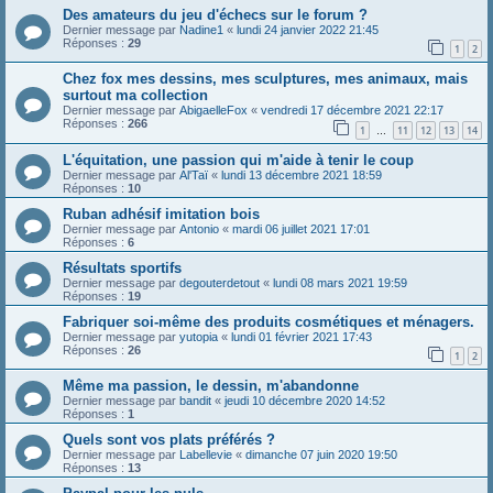
Des amateurs du jeu d'échecs sur le forum ?
Dernier message par
Nadine1
«
lundi 24 janvier 2022 21:45
Réponses :
29
1
2
Chez fox mes dessins, mes sculptures, mes animaux, mais
surtout ma collection
Dernier message par
AbigaelleFox
«
vendredi 17 décembre 2021 22:17
Réponses :
266
1
11
12
13
14
…
L'équitation, une passion qui m'aide à tenir le coup
Dernier message par
Al'Taï
«
lundi 13 décembre 2021 18:59
Réponses :
10
Ruban adhésif imitation bois
Dernier message par
Antonio
«
mardi 06 juillet 2021 17:01
Réponses :
6
Résultats sportifs
Dernier message par
degouterdetout
«
lundi 08 mars 2021 19:59
Réponses :
19
Fabriquer soi-même des produits cosmétiques et ménagers.
Dernier message par
yutopia
«
lundi 01 février 2021 17:43
Réponses :
26
1
2
Même ma passion, le dessin, m'abandonne
Dernier message par
bandit
«
jeudi 10 décembre 2020 14:52
Réponses :
1
Quels sont vos plats préférés ?
Dernier message par
Labellevie
«
dimanche 07 juin 2020 19:50
Réponses :
13