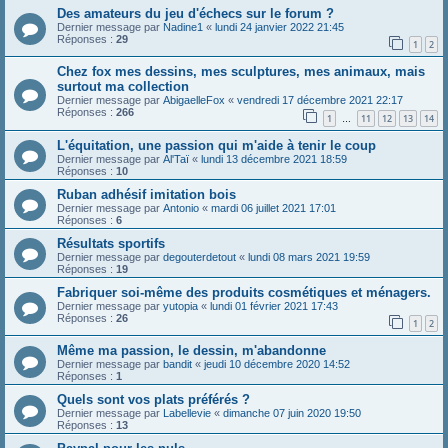
Des amateurs du jeu d'échecs sur le forum ?
Dernier message par
Nadine1
«
lundi 24 janvier 2022 21:45
Réponses :
29
1
2
Chez fox mes dessins, mes sculptures, mes animaux, mais
surtout ma collection
Dernier message par
AbigaelleFox
«
vendredi 17 décembre 2021 22:17
Réponses :
266
1
11
12
13
14
…
L'équitation, une passion qui m'aide à tenir le coup
Dernier message par
Al'Taï
«
lundi 13 décembre 2021 18:59
Réponses :
10
Ruban adhésif imitation bois
Dernier message par
Antonio
«
mardi 06 juillet 2021 17:01
Réponses :
6
Résultats sportifs
Dernier message par
degouterdetout
«
lundi 08 mars 2021 19:59
Réponses :
19
Fabriquer soi-même des produits cosmétiques et ménagers.
Dernier message par
yutopia
«
lundi 01 février 2021 17:43
Réponses :
26
1
2
Même ma passion, le dessin, m'abandonne
Dernier message par
bandit
«
jeudi 10 décembre 2020 14:52
Réponses :
1
Quels sont vos plats préférés ?
Dernier message par
Labellevie
«
dimanche 07 juin 2020 19:50
Réponses :
13