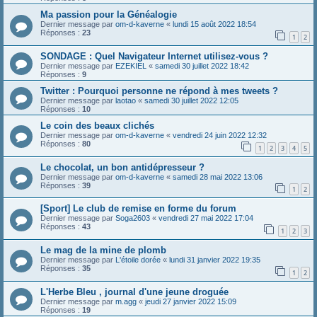
Ma passion pour la Généalogie
Dernier message par
om-d-kaverne
«
lundi 15 août 2022 18:54
Réponses :
23
1
2
SONDAGE : Quel Navigateur Internet utilisez-vous ?
Dernier message par
EZEKIEL
«
samedi 30 juillet 2022 18:42
Réponses :
9
Twitter : Pourquoi personne ne répond à mes tweets ?
Dernier message par
laotao
«
samedi 30 juillet 2022 12:05
Réponses :
10
Le coin des beaux clichés
Dernier message par
om-d-kaverne
«
vendredi 24 juin 2022 12:32
Réponses :
80
1
2
3
4
5
Le chocolat, un bon antidépresseur ?
Dernier message par
om-d-kaverne
«
samedi 28 mai 2022 13:06
Réponses :
39
1
2
[Sport] Le club de remise en forme du forum
Dernier message par
Soga2603
«
vendredi 27 mai 2022 17:04
Réponses :
43
1
2
3
Le mag de la mine de plomb
Dernier message par
L'étoile dorée
«
lundi 31 janvier 2022 19:35
Réponses :
35
1
2
L'Herbe Bleu , journal d'une jeune droguée
Dernier message par
m.agg
«
jeudi 27 janvier 2022 15:09
Réponses :
19