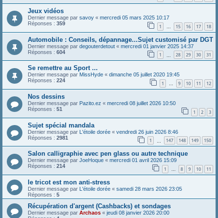
Jeux vidéos
Dernier message par
savoy
«
mercredi 05 mars 2025 10:17
Réponses :
359
1
15
16
17
18
…
Automobile : Conseils, dépannage...Sujet customisé par DGT
Dernier message par
degouterdetout
«
mercredi 01 janvier 2025 14:37
Réponses :
604
1
28
29
30
31
…
Se remettre au Sport ...
Dernier message par
MissHyde
«
dimanche 05 juillet 2020 19:45
Réponses :
224
1
9
10
11
12
…
Nos dessins
Dernier message par
Pazito.ez
«
mercredi 08 juillet 2026 10:50
Réponses :
51
1
2
3
Sujet spécial mandala
Dernier message par
L'étoile dorée
«
vendredi 26 juin 2026 8:46
Réponses :
2981
1
147
148
149
150
…
Salon calligraphie avec pen glass ou autre technique
Dernier message par
JoeHoque
«
mercredi 01 avril 2026 15:09
Réponses :
214
1
8
9
10
11
…
le tricot est mon anti-stress
Dernier message par
L'étoile dorée
«
samedi 28 mars 2026 23:05
Réponses :
5
Récupération d'argent (Cashbacks) et sondages
Dernier message par
Archaos
«
jeudi 08 janvier 2026 20:00