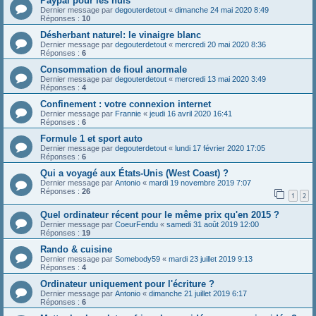
Paypal pour les nuls
Dernier message par
degouterdetout
«
dimanche 24 mai 2020 8:49
Réponses :
10
Désherbant naturel: le vinaigre blanc
Dernier message par
degouterdetout
«
mercredi 20 mai 2020 8:36
Réponses :
6
Consommation de fioul anormale
Dernier message par
degouterdetout
«
mercredi 13 mai 2020 3:49
Réponses :
4
Confinement : votre connexion internet
Dernier message par
Frannie
«
jeudi 16 avril 2020 16:41
Réponses :
6
Formule 1 et sport auto
Dernier message par
degouterdetout
«
lundi 17 février 2020 17:05
Réponses :
6
Qui a voyagé aux États-Unis (West Coast) ?
Dernier message par
Antonio
«
mardi 19 novembre 2019 7:07
Réponses :
26
1
2
Quel ordinateur récent pour le même prix qu'en 2015 ?
Dernier message par
CoeurFendu
«
samedi 31 août 2019 12:00
Réponses :
19
Rando & cuisine
Dernier message par
Somebody59
«
mardi 23 juillet 2019 9:13
Réponses :
4
Ordinateur uniquement pour l'écriture ?
Dernier message par
Antonio
«
dimanche 21 juillet 2019 6:17
Réponses :
6