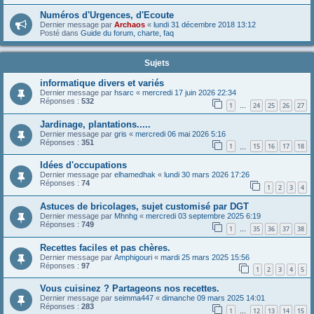
Numéros d'Urgences, d'Ecoute
Dernier message par
Archaos
«
lundi 31 décembre 2018 13:12
Posté dans
Guide du forum, charte, faq
Sujets
informatique divers et variés
Dernier message par
hsarc
«
mercredi 17 juin 2026 22:34
Réponses :
532
1
24
25
26
27
…
Jardinage, plantations.....
Dernier message par
gris
«
mercredi 06 mai 2026 5:16
Réponses :
351
1
15
16
17
18
…
Idées d'occupations
Dernier message par
elhamedhak
«
lundi 30 mars 2026 17:26
Réponses :
74
1
2
3
4
Astuces de bricolages, sujet customisé par DGT
Dernier message par
Mhnhg
«
mercredi 03 septembre 2025 6:19
Réponses :
749
1
35
36
37
38
…
Recettes faciles et pas chères.
Dernier message par
Amphigouri
«
mardi 25 mars 2025 15:56
Réponses :
97
1
2
3
4
5
Vous cuisinez ? Partageons nos recettes.
Dernier message par
seimma447
«
dimanche 09 mars 2025 14:01
Réponses :
283
1
12
13
14
15
…