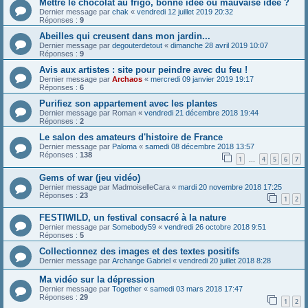
Mettre le chocolat au frigo, bonne idée ou mauvaise idée ?
Dernier message par
chak
«
vendredi 12 juillet 2019 20:32
Réponses :
9
Abeilles qui creusent dans mon jardin...
Dernier message par
degouterdetout
«
dimanche 28 avril 2019 10:07
Réponses :
9
Avis aux artistes : site pour peindre avec du feu !
Dernier message par
Archaos
«
mercredi 09 janvier 2019 19:17
Réponses :
6
Purifiez son appartement avec les plantes
Dernier message par
Roman
«
vendredi 21 décembre 2018 19:44
Réponses :
2
Le salon des amateurs d'histoire de France
Dernier message par
Paloma
«
samedi 08 décembre 2018 13:57
Réponses :
138
1
4
5
6
7
…
Gems of war (jeu vidéo)
Dernier message par
MadmoiselleCara
«
mardi 20 novembre 2018 17:25
Réponses :
23
1
2
FESTIWILD, un festival consacré à la nature
Dernier message par
Somebody59
«
vendredi 26 octobre 2018 9:51
Réponses :
5
Collectionnez des images et des textes positifs
Dernier message par
Archange Gabriel
«
vendredi 20 juillet 2018 8:28
Ma vidéo sur la dépression
Dernier message par
Together
«
samedi 03 mars 2018 17:47
Réponses :
29
1
2