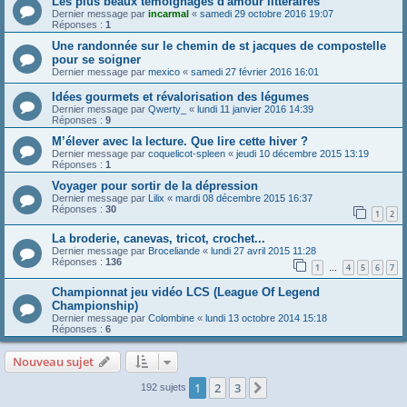
Les plus beaux témoignages d'amour littéraires
Dernier message par
incarmal
«
samedi 29 octobre 2016 19:07
Réponses :
1
Une randonnée sur le chemin de st jacques de compostelle
pour se soigner
Dernier message par
mexico
«
samedi 27 février 2016 16:01
Idées gourmets et révalorisation des légumes
Dernier message par
Qwerty_
«
lundi 11 janvier 2016 14:39
Réponses :
9
M’élever avec la lecture. Que lire cette hiver ?
Dernier message par
coquelicot-spleen
«
jeudi 10 décembre 2015 13:19
Réponses :
1
Voyager pour sortir de la dépression
Dernier message par
Lilix
«
mardi 08 décembre 2015 16:37
Réponses :
30
1
2
La broderie, canevas, tricot, crochet...
Dernier message par
Broceliande
«
lundi 27 avril 2015 11:28
Réponses :
136
1
4
5
6
7
…
Championnat jeu vidéo LCS (League Of Legend
Championship)
Dernier message par
Colombine
«
lundi 13 octobre 2014 15:18
Réponses :
6
Nouveau sujet
1
2
3
Suivante
192 sujets