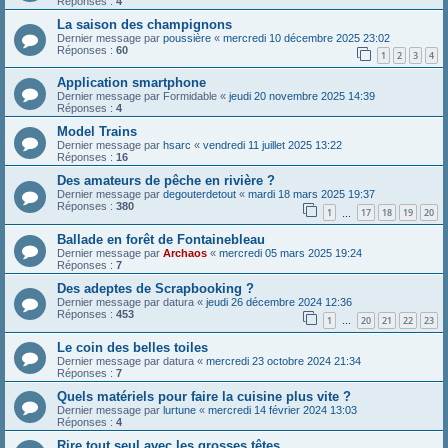
Réponses :
4
La saison des champignons
Dernier message par
poussière
«
mercredi 10 décembre 2025 23:02
Réponses :
60
1
2
3
4
Application smartphone
Dernier message par
Formidable
«
jeudi 20 novembre 2025 14:39
Réponses :
4
Model Trains
Dernier message par
hsarc
«
vendredi 11 juillet 2025 13:22
Réponses :
16
Des amateurs de pêche en rivière ?
Dernier message par
degouterdetout
«
mardi 18 mars 2025 19:37
Réponses :
380
1
17
18
19
20
…
Ballade en forêt de Fontainebleau
Dernier message par
Archaos
«
mercredi 05 mars 2025 19:24
Réponses :
7
Des adeptes de Scrapbooking ?
Dernier message par
datura
«
jeudi 26 décembre 2024 12:36
Réponses :
453
1
20
21
22
23
…
Le coin des belles toiles
Dernier message par
datura
«
mercredi 23 octobre 2024 21:34
Réponses :
7
Quels matériels pour faire la cuisine plus vite ?
Dernier message par
lurtune
«
mercredi 14 février 2024 13:03
Réponses :
4
Rire tout seul avec les grosses têtes