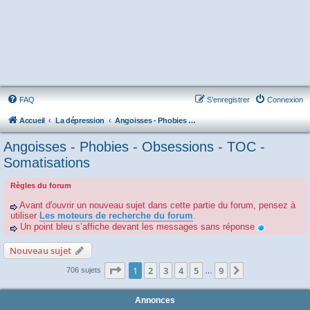
FAQ
S’enregistrer
Connexion
Accueil
La dépression
Angoisses - Phobies - Obsessions - TOC - Somatisations
Angoisses - Phobies - Obsessions - TOC -
Somatisations
Règles du forum
Avant d'ouvrir un nouveau sujet dans cette partie du forum, pensez à
utiliser
Les moteurs de recherche du forum
.
Un point bleu s’affiche devant les messages sans réponse
Nouveau sujet
Page
1
sur
9
1
2
3
4
5
9
Suivante
706 sujets
…
Annonces