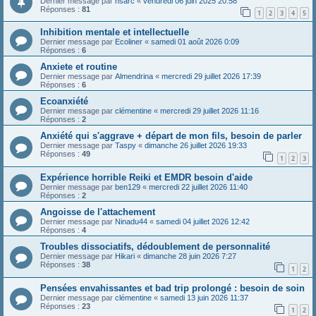
Dernier message par
hsarc
«
vendredi 06 juin 2025 20:58
Réponses :
81
1
2
3
4
5
Inhibition mentale et intellectuelle
Dernier message par
Ecoliner
«
samedi 01 août 2026 0:09
Réponses :
6
Anxiete et routine
Dernier message par
Almendrina
«
mercredi 29 juillet 2026 17:39
Réponses :
6
Ecoanxiété
Dernier message par
clémentine
«
mercredi 29 juillet 2026 11:16
Réponses :
2
Anxiété qui s'aggrave + départ de mon fils, besoin de parler
Dernier message par
Taspy
«
dimanche 26 juillet 2026 19:33
Réponses :
49
1
2
3
Expérience horrible Reiki et EMDR besoin d'aide
Dernier message par
ben129
«
mercredi 22 juillet 2026 11:40
Réponses :
2
Angoisse de l'attachement
Dernier message par
Ninadu44
«
samedi 04 juillet 2026 12:42
Réponses :
4
Troubles dissociatifs, dédoublement de personnalité
Dernier message par
Hikari
«
dimanche 28 juin 2026 7:27
Réponses :
38
1
2
Pensées envahissantes et bad trip prolongé : besoin de soin
Dernier message par
clémentine
«
samedi 13 juin 2026 11:37
Réponses :
23
1
2