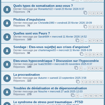
Quels types de somatisation avez-vous ?
Dernier message par
Ronanbzh22
«
lundi 23 février 2026 9:37
Réponses :
74
1
2
3
4
Phobies d'impulsions
Dernier message par
Christelle1980
«
vendredi 20 février 2026 19:09
Réponses :
76
1
2
3
4
Quelles sont vos Peurs ?
Dernier message par
Sarah684
«
mercredi 11 février 2026 14:52
Réponses :
169
1
6
7
8
9
…
Sondage : Etes-vous sujet(te) aux crises d'angoisse?
Dernier message par
charlemagne93
«
mercredi 11 février 2026 6:09
Réponses :
98
1
2
3
4
5
Etes-vous hypocondriaque ? Discussion sur l'hypocondrie
Dernier message par
Isab230369
«
mercredi 05 novembre 2025 8:37
Réponses :
189
1
7
8
9
10
…
La procrastination
Dernier message par
Autumn
«
samedi 13 septembre 2025 3:58
Réponses :
115
1
2
3
4
5
6
Troubles de déréalisation et de dépersonnalisation
Dernier message par
Nouche
«
mercredi 27 août 2025 12:03
Réponses :
279
1
11
12
13
14
…
Le syndrome de stress post traumatique - PTSD