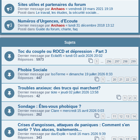
Sites utiles et partenaires du forum
Dernier message par
Archaos
«
vendredi 19 mars 2021 19:19
Posté dans
Le travail, les études, la sécurité sociale...
Numéros d'Urgences, d'Ecoute
Dernier message par
Archaos
«
lundi 31 décembre 2018 13:12
Posté dans
Guide du forum, charte, faq
Sujets
Toc du couple ou ROCD et dépression - Part 3
Dernier message par
Ecila95
«
lundi 03 août 2026 20:02
Réponses :
5973
1
296
297
298
299
…
Phobie Sociale
Dernier message par
IsoTerme
«
dimanche 19 juillet 2026 8:33
Réponses :
447
1
20
21
22
23
…
Troubles anxieux: des trucs qui marchent?
Dernier message par
tiote
«
jeudi 02 juillet 2026 13:58
Réponses :
42
1
2
3
Sondage : Êtes-vous phobique ?
Dernier message par
Clare
«
mercredi 15 avril 2026 0:03
Réponses :
262
1
11
12
13
14
…
Crises d'angoisses, attaques de paniques : Comment s'en
sortir ? Vos atuces, traitements...
Dernier message par
davExplik
«
lundi 16 mars 2026 9:39
Réponses :
343
1
15
16
17
18
…