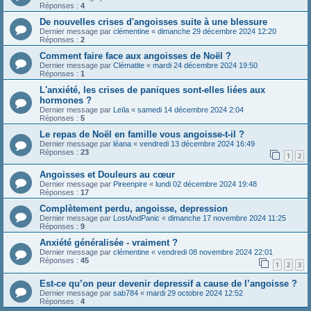
Réponses :
4
De nouvelles crises d'angoisses suite à une blessure
Dernier message par
clémentine
«
dimanche 29 décembre 2024 12:20
Réponses :
2
Comment faire face aux angoisses de Noël ?
Dernier message par
Clématite
«
mardi 24 décembre 2024 19:50
Réponses :
1
L'anxiété, les crises de paniques sont-elles liées aux
hormones ?
Dernier message par
Leïla
«
samedi 14 décembre 2024 2:04
Réponses :
5
Le repas de Noël en famille vous angoisse-t-il ?
Dernier message par
léana
«
vendredi 13 décembre 2024 16:49
Réponses :
23
1
2
Angoisses et Douleurs au cœur
Dernier message par
Pireenpire
«
lundi 02 décembre 2024 19:48
Réponses :
17
Complètement perdu, angoisse, depression
Dernier message par
LostAndPanic
«
dimanche 17 novembre 2024 11:25
Réponses :
9
Anxiété généralisée - vraiment ?
Dernier message par
clémentine
«
vendredi 08 novembre 2024 22:01
Réponses :
45
1
2
3
Est-ce qu’on peur devenir depressif a cause de l’angoisse ?
Dernier message par
sab784
«
mardi 29 octobre 2024 12:52
Réponses :
4