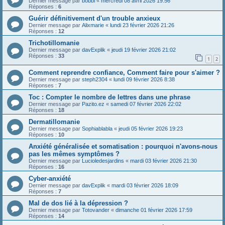
Dernier message par
bobbi
«
mercredi 08 avril 2026 19:56
Réponses :
6
Guérir définitivement d'un trouble anxieux
Dernier message par
Alixmarie
«
lundi 23 février 2026 21:26
Réponses :
12
Trichotillomanie
Dernier message par
davExplik
«
jeudi 19 février 2026 21:02
Réponses :
33
1
2
Comment reprendre confiance, Comment faire pour s'aimer ?
Dernier message par
steph2304
«
lundi 09 février 2026 8:38
Réponses :
7
Toc : Compter le nombre de lettres dans une phrase
Dernier message par
Pazito.ez
«
samedi 07 février 2026 22:02
Réponses :
18
Dermatillomanie
Dernier message par
Sophiablabla
«
jeudi 05 février 2026 19:23
Réponses :
10
Anxiété généralisée et somatisation : pourquoi n'avons-nous
pas les mêmes symptômes ?
Dernier message par
Lucioledesjardins
«
mardi 03 février 2026 21:30
Réponses :
16
Cyber-anxiété
Dernier message par
davExplik
«
mardi 03 février 2026 18:09
Réponses :
7
Mal de dos lié à la dépression ?
Dernier message par
Totovander
«
dimanche 01 février 2026 17:59
Réponses :
14