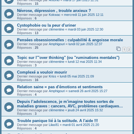
Réponses :
15
Névrose, dépression , trouble anxieux ?
Dernier message par
Kokwac
«
mercredi 11 juin 2025 12:11
Réponses :
6
Cystophobie ou la peur d'uriner
Dernier message par
clémentine
«
mardi 03 juin 2025 12:30
Réponses :
13
Pensées obsessionnelles : culpabilité & angoisse morale
Dernier message par
Amphigouri
«
lundi 02 juin 2025 12:37
Réponses :
25
1
2
Topic sur l'"over thinking" (ou "ruminations mentales")
Dernier message par
clémentine
«
lundi 12 mai 2025 11:34
Réponses :
3
Complexé a vouloir mourir
Dernier message par
Kriss
«
lundi 05 mai 2025 21:09
Réponses :
16
Relation saine = pas d'émotions et sentiments
Dernier message par
Amphigouri
«
samedi 26 avril 2025 15:27
Réponses :
4
Depuis l’adolescence, je m'imagine toutes sortes de
maladies graves : cancers, AVC, problèmes cardiaques…
Dernier message par
clémentine
«
jeudi 24 avril 2025 15:32
Réponses :
3
Trouble panique lié à la solitude. A l'aide !!!
Dernier message par
Lilas81
«
mardi 01 avril 2025 21:20
Réponses :
4