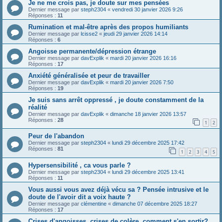
Je ne me crois pas, je doute sur mes pensées
Dernier message par
steph2304
«
vendredi 30 janvier 2026 9:26
Réponses :
11
Rumination et mal-être après des propos humiliants
Dernier message par
lcisse2
«
jeudi 29 janvier 2026 14:14
Réponses :
6
Angoisse permanente/dépression étrange
Dernier message par
davExplik
«
mardi 20 janvier 2026 16:16
Réponses :
17
Anxiété généralisée et peur de travailler
Dernier message par
davExplik
«
mardi 20 janvier 2026 7:50
Réponses :
19
Je suis sans arrêt oppressé , je doute constamment de la
réalité
Dernier message par
davExplik
«
dimanche 18 janvier 2026 13:57
Réponses :
28
1
2
Peur de l'abandon
Dernier message par
steph2304
«
lundi 29 décembre 2025 17:42
Réponses :
81
1
2
3
4
5
Hypersensibilité , ca vous parle ?
Dernier message par
steph2304
«
lundi 29 décembre 2025 13:41
Réponses :
11
Vous aussi vous avez déjà vécu sa ? Pensée intrusive et le
doute de l'avoir dit a voix haute ?
Dernier message par
clémentine
«
dimanche 07 décembre 2025 18:27
Réponses :
17
Crises d'angoisses, crises de colère, comment s'en sortir?