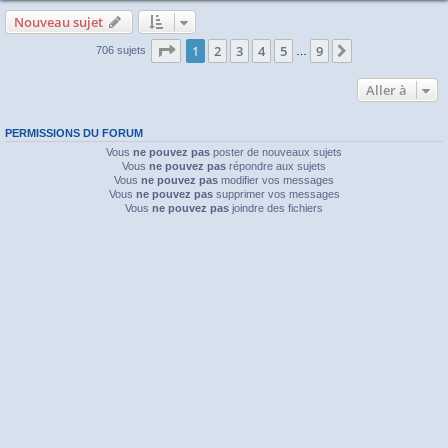
Nouveau sujet
Page
1
sur
9
1
2
3
4
5
9
Suivante
706 sujets
…
Aller à
PERMISSIONS DU FORUM
Vous
ne pouvez pas
poster de nouveaux sujets
Vous
ne pouvez pas
répondre aux sujets
Vous
ne pouvez pas
modifier vos messages
Vous
ne pouvez pas
supprimer vos messages
Vous
ne pouvez pas
joindre des fichiers