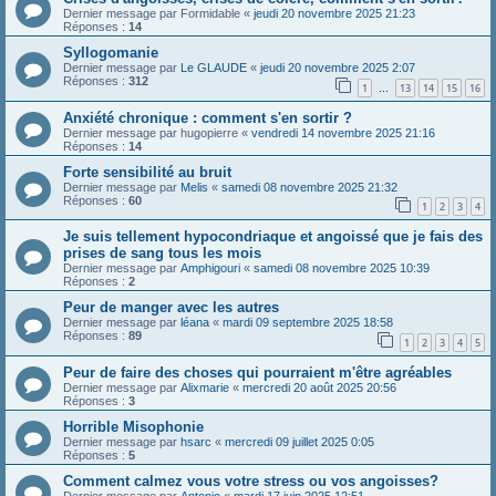
Dernier message par
Formidable
«
jeudi 20 novembre 2025 21:23
Réponses :
14
Syllogomanie
Dernier message par
Le GLAUDE
«
jeudi 20 novembre 2025 2:07
Réponses :
312
1
13
14
15
16
…
Anxiété chronique : comment s'en sortir ?
Dernier message par
hugopierre
«
vendredi 14 novembre 2025 21:16
Réponses :
14
Forte sensibilité au bruit
Dernier message par
Melis
«
samedi 08 novembre 2025 21:32
Réponses :
60
1
2
3
4
Je suis tellement hypocondriaque et angoissé que je fais des
prises de sang tous les mois
Dernier message par
Amphigouri
«
samedi 08 novembre 2025 10:39
Réponses :
2
Peur de manger avec les autres
Dernier message par
léana
«
mardi 09 septembre 2025 18:58
Réponses :
89
1
2
3
4
5
Peur de faire des choses qui pourraient m'être agréables
Dernier message par
Alixmarie
«
mercredi 20 août 2025 20:56
Réponses :
3
Horrible Misophonie
Dernier message par
hsarc
«
mercredi 09 juillet 2025 0:05
Réponses :
5
Comment calmez vous votre stress ou vos angoisses?
Dernier message par
Antonio
«
mardi 17 juin 2025 12:51