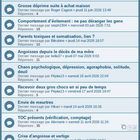
Grosse déprime suite à achat maison
Dernier message par
Roger Cageot
«
jeudi 11 juin 2026 13:48
Réponses :
4
Comportement d’évitement : ne pas déranger les gens
Dernier message par
steph2304
«
mercredi 03 juin 2026 7:51
Réponses :
18
Parents toxiques et somatisation, lien ?
Dernier message par
Bilirubine
«
jeudi 14 mai 2026 18:57
Réponses :
10
Angoisses depuis le décès de ma mère
Dernier message par
bella37
«
jeudi 07 mai 2026 9:03
Réponses :
11
Chaos psychologique, dépression, agoraphobie, solitude,
deuil
Dernier message par
Pépita13
«
samedi 18 avril 2026 22:04
Réponses :
4
Recevoir deux gros chocs en si peu de temps
Dernier message par
Pépita13
«
vendredi 17 avril 2026 19:47
Réponses :
5
Envie de meurtres
Dernier message par
Hikari
«
mardi 14 avril 2026 16:26
Réponses :
4
TOC présents (vérification, comptage)
Dernier message par
Alixmarie
«
samedi 11 avril 2026 11:24
Réponses :
35
1
2
Crise d'angoisse et vertige