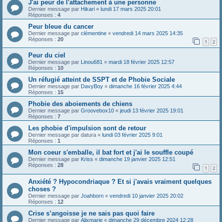
J'ai peur de l'attachement à une personne
Dernier message par
Hikari
«
lundi 17 mars 2025 20:01
Réponses :
4
Peur bleue du cancer
Dernier message par
clémentine
«
vendredi 14 mars 2025 14:35
Réponses :
20
1
2
Peur du ciel
Dernier message par
Linou681
«
mardi 18 février 2025 12:57
Réponses :
10
Un réfugié atteint de SSPT et de Phobie Sociale
Dernier message par
DavyBoy
«
dimanche 16 février 2025 4:44
Réponses :
15
Phobie des aboiements de chiens
Dernier message par
Groovebox10
«
jeudi 13 février 2025 19:01
Réponses :
7
Les phobie d'impulsion sont de retour
Dernier message par
datura
«
lundi 03 février 2025 9:01
Réponses :
1
Mon coeur s'emballe, il bat fort et j'ai le souffle coupé
Dernier message par
Kriss
«
dimanche 19 janvier 2025 12:51
Réponses :
28
1
2
Anxiété ? Hypocondriaque ? Et si j'avais vraiment quelques
choses ?
Dernier message par
Joahborn
«
vendredi 10 janvier 2025 20:02
Réponses :
12
Crise s’angoisse je ne sais pas quoi faire
Dernier message par
Alixmarie
«
dimanche 29 décembre 2024 12:28