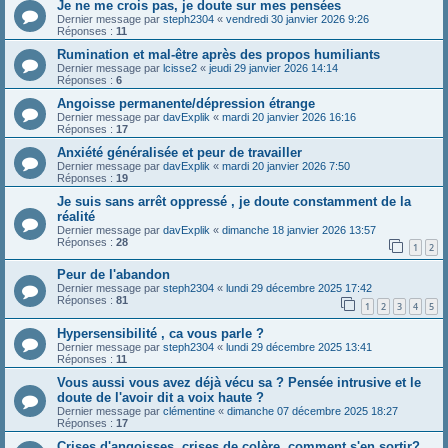
Je ne me crois pas, je doute sur mes pensées
Dernier message par
steph2304
«
vendredi 30 janvier 2026 9:26
Réponses :
11
Rumination et mal-être après des propos humiliants
Dernier message par
lcisse2
«
jeudi 29 janvier 2026 14:14
Réponses :
6
Angoisse permanente/dépression étrange
Dernier message par
davExplik
«
mardi 20 janvier 2026 16:16
Réponses :
17
Anxiété généralisée et peur de travailler
Dernier message par
davExplik
«
mardi 20 janvier 2026 7:50
Réponses :
19
Je suis sans arrêt oppressé , je doute constamment de la
réalité
Dernier message par
davExplik
«
dimanche 18 janvier 2026 13:57
Réponses :
28
1
2
Peur de l'abandon
Dernier message par
steph2304
«
lundi 29 décembre 2025 17:42
Réponses :
81
1
2
3
4
5
Hypersensibilité , ca vous parle ?
Dernier message par
steph2304
«
lundi 29 décembre 2025 13:41
Réponses :
11
Vous aussi vous avez déjà vécu sa ? Pensée intrusive et le
doute de l'avoir dit a voix haute ?
Dernier message par
clémentine
«
dimanche 07 décembre 2025 18:27
Réponses :
17
Crises d'angoisses, crises de colère, comment s'en sortir?