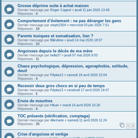
Grosse déprime suite à achat maison
Dernier message par
Roger Cageot
«
jeudi 11 juin 2026 13:48
Réponses :
4
Comportement d’évitement : ne pas déranger les gens
Dernier message par
steph2304
«
mercredi 03 juin 2026 7:51
Réponses :
18
Parents toxiques et somatisation, lien ?
Dernier message par
Bilirubine
«
jeudi 14 mai 2026 18:57
Réponses :
10
Angoisses depuis le décès de ma mère
Dernier message par
bella37
«
jeudi 07 mai 2026 9:03
Réponses :
11
Chaos psychologique, dépression, agoraphobie, solitude,
deuil
Dernier message par
Pépita13
«
samedi 18 avril 2026 22:04
Réponses :
4
Recevoir deux gros chocs en si peu de temps
Dernier message par
Pépita13
«
vendredi 17 avril 2026 19:47
Réponses :
5
Envie de meurtres
Dernier message par
Hikari
«
mardi 14 avril 2026 16:26
Réponses :
4
TOC présents (vérification, comptage)
Dernier message par
Alixmarie
«
samedi 11 avril 2026 11:24
Réponses :
35
1
2
Crise d'angoisse et vertige