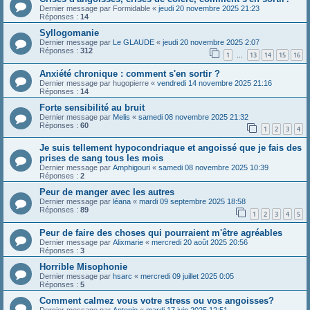
Dernier message par
Formidable
«
jeudi 20 novembre 2025 21:23
Réponses :
14
Syllogomanie
Dernier message par
Le GLAUDE
«
jeudi 20 novembre 2025 2:07
Réponses :
312
1
13
14
15
16
…
Anxiété chronique : comment s'en sortir ?
Dernier message par
hugopierre
«
vendredi 14 novembre 2025 21:16
Réponses :
14
Forte sensibilité au bruit
Dernier message par
Melis
«
samedi 08 novembre 2025 21:32
Réponses :
60
1
2
3
4
Je suis tellement hypocondriaque et angoissé que je fais des
prises de sang tous les mois
Dernier message par
Amphigouri
«
samedi 08 novembre 2025 10:39
Réponses :
2
Peur de manger avec les autres
Dernier message par
léana
«
mardi 09 septembre 2025 18:58
Réponses :
89
1
2
3
4
5
Peur de faire des choses qui pourraient m'être agréables
Dernier message par
Alixmarie
«
mercredi 20 août 2025 20:56
Réponses :
3
Horrible Misophonie
Dernier message par
hsarc
«
mercredi 09 juillet 2025 0:05
Réponses :
5
Comment calmez vous votre stress ou vos angoisses?
Dernier message par
Antonio
«
mardi 17 juin 2025 12:51