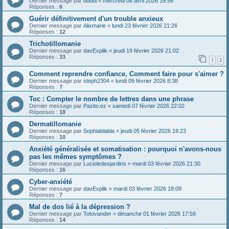
Dernier message par
bobbi
«
mercredi 08 avril 2026 19:56
Réponses :
6
Guérir définitivement d'un trouble anxieux
Dernier message par
Alixmarie
«
lundi 23 février 2026 21:26
Réponses :
12
Trichotillomanie
Dernier message par
davExplik
«
jeudi 19 février 2026 21:02
Réponses :
33
1
2
Comment reprendre confiance, Comment faire pour s'aimer ?
Dernier message par
steph2304
«
lundi 09 février 2026 8:38
Réponses :
7
Toc : Compter le nombre de lettres dans une phrase
Dernier message par
Pazito.ez
«
samedi 07 février 2026 22:02
Réponses :
18
Dermatillomanie
Dernier message par
Sophiablabla
«
jeudi 05 février 2026 19:23
Réponses :
10
Anxiété généralisée et somatisation : pourquoi n'avons-nous
pas les mêmes symptômes ?
Dernier message par
Lucioledesjardins
«
mardi 03 février 2026 21:30
Réponses :
16
Cyber-anxiété
Dernier message par
davExplik
«
mardi 03 février 2026 18:09
Réponses :
7
Mal de dos lié à la dépression ?
Dernier message par
Totovander
«
dimanche 01 février 2026 17:59
Réponses :
14