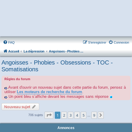
FAQ
S’enregistrer
Connexion
Accueil
La dépression
Angoisses - Phobies - Obsessions - TOC - Somatisations
Angoisses - Phobies - Obsessions - TOC -
Somatisations
Règles du forum
Avant d'ouvrir un nouveau sujet dans cette partie du forum, pensez à
utiliser
Les moteurs de recherche du forum
.
Un point bleu s’affiche devant les messages sans réponse
Nouveau sujet
Page
1
sur
9
1
2
3
4
5
9
Suivante
706 sujets
…
Annonces