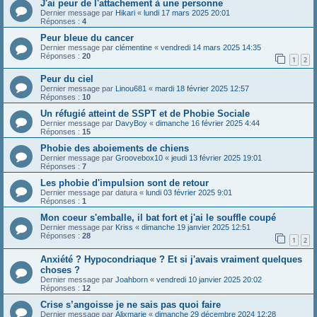
J'ai peur de l'attachement à une personne
Dernier message par
Hikari
«
lundi 17 mars 2025 20:01
Réponses :
4
Peur bleue du cancer
Dernier message par
clémentine
«
vendredi 14 mars 2025 14:35
Réponses :
20
1
2
Peur du ciel
Dernier message par
Linou681
«
mardi 18 février 2025 12:57
Réponses :
10
Un réfugié atteint de SSPT et de Phobie Sociale
Dernier message par
DavyBoy
«
dimanche 16 février 2025 4:44
Réponses :
15
Phobie des aboiements de chiens
Dernier message par
Groovebox10
«
jeudi 13 février 2025 19:01
Réponses :
7
Les phobie d'impulsion sont de retour
Dernier message par
datura
«
lundi 03 février 2025 9:01
Réponses :
1
Mon coeur s'emballe, il bat fort et j'ai le souffle coupé
Dernier message par
Kriss
«
dimanche 19 janvier 2025 12:51
Réponses :
28
1
2
Anxiété ? Hypocondriaque ? Et si j'avais vraiment quelques
choses ?
Dernier message par
Joahborn
«
vendredi 10 janvier 2025 20:02
Réponses :
12
Crise s’angoisse je ne sais pas quoi faire
Dernier message par
Alixmarie
«
dimanche 29 décembre 2024 12:28