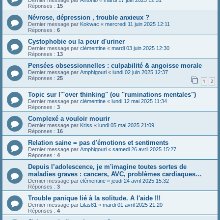
Réponses :
15
Névrose, dépression , trouble anxieux ?
Dernier message par
Kokwac
«
mercredi 11 juin 2025 12:11
Réponses :
6
Cystophobie ou la peur d'uriner
Dernier message par
clémentine
«
mardi 03 juin 2025 12:30
Réponses :
13
Pensées obsessionnelles : culpabilité & angoisse morale
Dernier message par
Amphigouri
«
lundi 02 juin 2025 12:37
Réponses :
25
1
2
Topic sur l'"over thinking" (ou "ruminations mentales")
Dernier message par
clémentine
«
lundi 12 mai 2025 11:34
Réponses :
3
Complexé a vouloir mourir
Dernier message par
Kriss
«
lundi 05 mai 2025 21:09
Réponses :
16
Relation saine = pas d'émotions et sentiments
Dernier message par
Amphigouri
«
samedi 26 avril 2025 15:27
Réponses :
4
Depuis l’adolescence, je m'imagine toutes sortes de
maladies graves : cancers, AVC, problèmes cardiaques…
Dernier message par
clémentine
«
jeudi 24 avril 2025 15:32
Réponses :
3
Trouble panique lié à la solitude. A l'aide !!!
Dernier message par
Lilas81
«
mardi 01 avril 2025 21:20
Réponses :
4