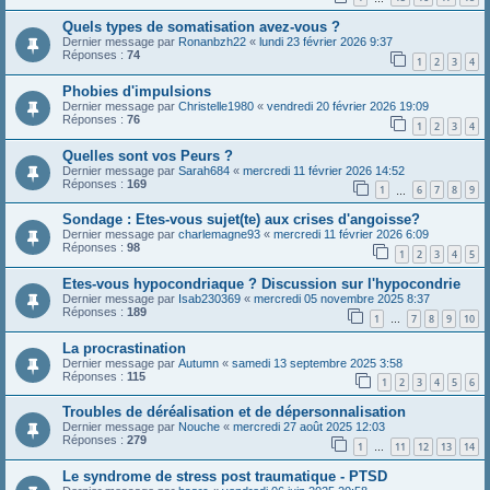
Quels types de somatisation avez-vous ?
Dernier message par
Ronanbzh22
«
lundi 23 février 2026 9:37
Réponses :
74
1
2
3
4
Phobies d'impulsions
Dernier message par
Christelle1980
«
vendredi 20 février 2026 19:09
Réponses :
76
1
2
3
4
Quelles sont vos Peurs ?
Dernier message par
Sarah684
«
mercredi 11 février 2026 14:52
Réponses :
169
1
6
7
8
9
…
Sondage : Etes-vous sujet(te) aux crises d'angoisse?
Dernier message par
charlemagne93
«
mercredi 11 février 2026 6:09
Réponses :
98
1
2
3
4
5
Etes-vous hypocondriaque ? Discussion sur l'hypocondrie
Dernier message par
Isab230369
«
mercredi 05 novembre 2025 8:37
Réponses :
189
1
7
8
9
10
…
La procrastination
Dernier message par
Autumn
«
samedi 13 septembre 2025 3:58
Réponses :
115
1
2
3
4
5
6
Troubles de déréalisation et de dépersonnalisation
Dernier message par
Nouche
«
mercredi 27 août 2025 12:03
Réponses :
279
1
11
12
13
14
…
Le syndrome de stress post traumatique - PTSD