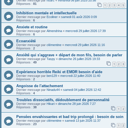
Dernier message par
hsarc
«
vendredi 06 juin 2025 20:58
Réponses :
81
1
2
3
4
5
Inhibition mentale et intellectuelle
Dernier message par
Ecoliner
«
samedi 01 août 2026 0:09
Réponses :
6
Anxiete et routine
Dernier message par
Almendrina
«
mercredi 29 juillet 2026 17:39
Réponses :
6
Ecoanxiété
Dernier message par
clémentine
«
mercredi 29 juillet 2026 11:16
Réponses :
2
Anxiété qui s'aggrave + départ de mon fils, besoin de parler
Dernier message par
Taspy
«
dimanche 26 juillet 2026 19:33
Réponses :
49
1
2
3
Expérience horrible Reiki et EMDR besoin d'aide
Dernier message par
ben129
«
mercredi 22 juillet 2026 11:40
Réponses :
2
Angoisse de l'attachement
Dernier message par
Ninadu44
«
samedi 04 juillet 2026 12:42
Réponses :
4
Troubles dissociatifs, dédoublement de personnalité
Dernier message par
Hikari
«
dimanche 28 juin 2026 7:27
Réponses :
38
1
2
Pensées envahissantes et bad trip prolongé : besoin de soin
Dernier message par
clémentine
«
samedi 13 juin 2026 11:37
Réponses :
23
1
2