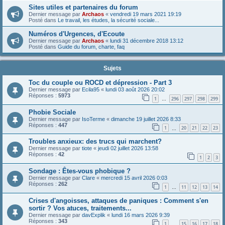
Sites utiles et partenaires du forum
Dernier message par
Archaos
«
vendredi 19 mars 2021 19:19
Posté dans
Le travail, les études, la sécurité sociale...
Numéros d'Urgences, d'Ecoute
Dernier message par
Archaos
«
lundi 31 décembre 2018 13:12
Posté dans
Guide du forum, charte, faq
Sujets
Toc du couple ou ROCD et dépression - Part 3
Dernier message par
Ecila95
«
lundi 03 août 2026 20:02
Réponses :
5973
1
296
297
298
299
…
Phobie Sociale
Dernier message par
IsoTerme
«
dimanche 19 juillet 2026 8:33
Réponses :
447
1
20
21
22
23
…
Troubles anxieux: des trucs qui marchent?
Dernier message par
tiote
«
jeudi 02 juillet 2026 13:58
Réponses :
42
1
2
3
Sondage : Êtes-vous phobique ?
Dernier message par
Clare
«
mercredi 15 avril 2026 0:03
Réponses :
262
1
11
12
13
14
…
Crises d'angoisses, attaques de paniques : Comment s'en
sortir ? Vos atuces, traitements...
Dernier message par
davExplik
«
lundi 16 mars 2026 9:39
Réponses :
343
1
15
16
17
18
…