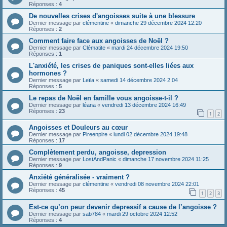
Réponses :
4
De nouvelles crises d'angoisses suite à une blessure
Dernier message par
clémentine
«
dimanche 29 décembre 2024 12:20
Réponses :
2
Comment faire face aux angoisses de Noël ?
Dernier message par
Clématite
«
mardi 24 décembre 2024 19:50
Réponses :
1
L'anxiété, les crises de paniques sont-elles liées aux
hormones ?
Dernier message par
Leïla
«
samedi 14 décembre 2024 2:04
Réponses :
5
Le repas de Noël en famille vous angoisse-t-il ?
Dernier message par
léana
«
vendredi 13 décembre 2024 16:49
Réponses :
23
1
2
Angoisses et Douleurs au cœur
Dernier message par
Pireenpire
«
lundi 02 décembre 2024 19:48
Réponses :
17
Complètement perdu, angoisse, depression
Dernier message par
LostAndPanic
«
dimanche 17 novembre 2024 11:25
Réponses :
9
Anxiété généralisée - vraiment ?
Dernier message par
clémentine
«
vendredi 08 novembre 2024 22:01
Réponses :
45
1
2
3
Est-ce qu’on peur devenir depressif a cause de l’angoisse ?
Dernier message par
sab784
«
mardi 29 octobre 2024 12:52
Réponses :
4