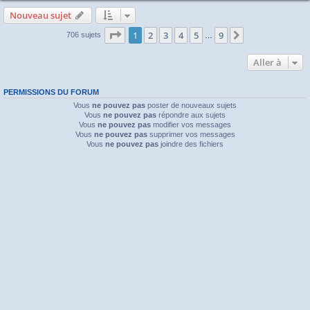
Nouveau sujet
Page
1
sur
9
1
2
3
4
5
9
Suivante
706 sujets
…
Aller à
PERMISSIONS DU FORUM
Vous
ne pouvez pas
poster de nouveaux sujets
Vous
ne pouvez pas
répondre aux sujets
Vous
ne pouvez pas
modifier vos messages
Vous
ne pouvez pas
supprimer vos messages
Vous
ne pouvez pas
joindre des fichiers