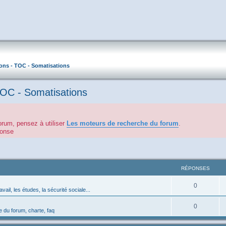
ons - TOC - Somatisations
TOC - Somatisations
orum, pensez à utiliser
Les moteurs de recherche du forum
.
éponse
RÉPONSES
0
avail, les études, la sécurité sociale...
0
 du forum, charte, faq