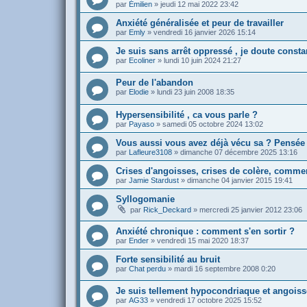
par
Émilien
»
jeudi 12 mai 2022 23:42
Anxiété généralisée et peur de travailler
par
Emly
»
vendredi 16 janvier 2026 15:14
Je suis sans arrêt oppressé , je doute consta
par
Ecoliner
»
lundi 10 juin 2024 21:27
Peur de l'abandon
par
Elodie
»
lundi 23 juin 2008 18:35
Hypersensibilité , ca vous parle ?
par
Payaso
»
samedi 05 octobre 2024 13:02
Vous aussi vous avez déjà vécu sa ? Pensée in
par
Lafleure3108
»
dimanche 07 décembre 2025 13:16
Crises d'angoisses, crises de colère, commen
par
Jamie Stardust
»
dimanche 04 janvier 2015 19:41
Syllogomanie
par
Rick_Deckard
»
mercredi 25 janvier 2012 23:06
Anxiété chronique : comment s'en sortir ?
par
Ender
»
vendredi 15 mai 2020 18:37
Forte sensibilité au bruit
par
Chat perdu
»
mardi 16 septembre 2008 0:20
Je suis tellement hypocondriaque et angoissé
par
AG33
»
vendredi 17 octobre 2025 15:52