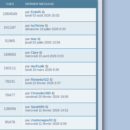
VUES
DERNIER MESSAGE
par
Ecila95
1064549
lundi 03 août 2026 20:02
par
IsoTerme
241187
dimanche 19 juillet 2026 8:33
par
tiote
51965
jeudi 02 juillet 2026 13:58
par
Clare
169693
mercredi 15 avril 2026 0:03
par
davExplik
193111
lundi 16 mars 2026 9:39
par
Ronanbzh22
78241
lundi 23 février 2026 9:37
par
Christelle1980
78477
vendredi 20 février 2026 19:09
par
Sarah684
138456
mercredi 11 février 2026 14:52
par
charlemagne93
95478
mercredi 11 février 2026 6:09