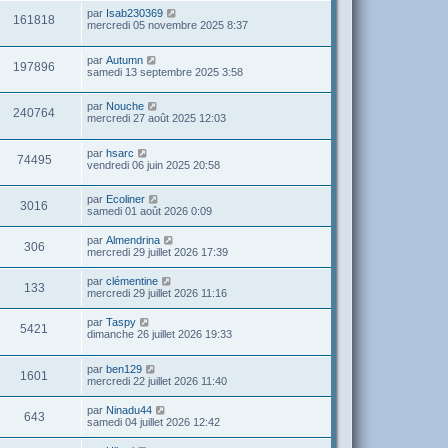
par
Isab230369
161818
mercredi 05 novembre 2025 8:37
par
Autumn
197896
samedi 13 septembre 2025 3:58
par
Nouche
240764
mercredi 27 août 2025 12:03
par
hsarc
74495
vendredi 06 juin 2025 20:58
par
Ecoliner
3016
samedi 01 août 2026 0:09
par
Almendrina
306
mercredi 29 juillet 2026 17:39
par
clémentine
133
mercredi 29 juillet 2026 11:16
par
Taspy
5421
dimanche 26 juillet 2026 19:33
par
ben129
1601
mercredi 22 juillet 2026 11:40
par
Ninadu44
643
samedi 04 juillet 2026 12:42