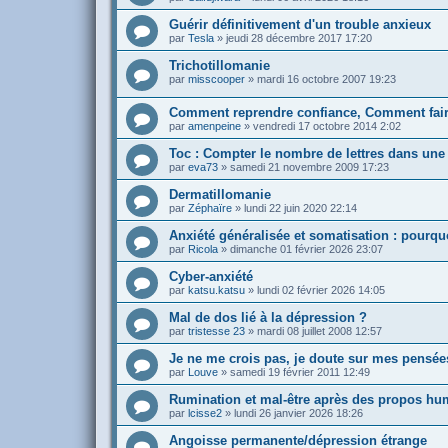
Guérir définitivement d'un trouble anxieux
par
Tesla
»
jeudi 28 décembre 2017 17:20
Trichotillomanie
par
misscooper
»
mardi 16 octobre 2007 19:23
Comment reprendre confiance, Comment fair
par
amenpeine
»
vendredi 17 octobre 2014 2:02
Toc : Compter le nombre de lettres dans une
par
eva73
»
samedi 21 novembre 2009 17:23
Dermatillomanie
par
Zéphaïre
»
lundi 22 juin 2020 22:14
Anxiété généralisée et somatisation : pour
par
Ricola
»
dimanche 01 février 2026 23:07
Cyber-anxiété
par
katsu.katsu
»
lundi 02 février 2026 14:05
Mal de dos lié à la dépression ?
par
tristesse 23
»
mardi 08 juillet 2008 12:57
Je ne me crois pas, je doute sur mes pensée
par
Louve
»
samedi 19 février 2011 12:49
Rumination et mal-être après des propos hum
par
lcisse2
»
lundi 26 janvier 2026 18:26
Angoisse permanente/dépression étrange