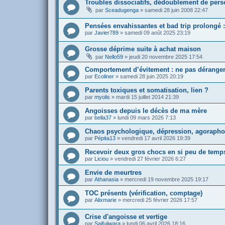
Troubles dissociatifs, dédoublement de pers
par
Sceadugenga
»
samedi 28 juin 2008 22:47
Pensées envahissantes et bad trip prolongé 
par
Javier789
»
samedi 09 août 2025 23:19
Grosse déprime suite à achat maison
par
Nello59
»
jeudi 20 novembre 2025 17:54
Comportement d’évitement : ne pas déranger
par
Ecoliner
»
samedi 28 juin 2025 20:19
Parents toxiques et somatisation, lien ?
par
myolis
»
mardi 15 juillet 2014 21:39
Angoisses depuis le décès de ma mère
par
bella37
»
lundi 09 mars 2026 7:13
Chaos psychologique, dépression, agoraphobi
par
Pépita13
»
vendredi 17 avril 2026 19:39
Recevoir deux gros chocs en si peu de temp
par
Liciou
»
vendredi 27 février 2026 6:27
Envie de meurtres
par
Athanasia
»
mercredi 19 novembre 2025 19:17
TOC présents (vérification, comptage)
par
Alixmarie
»
mercredi 25 février 2026 17:57
Crise d'angoisse et vertige
par
Saifujiwara
»
lundi 06 avril 2026 18:16