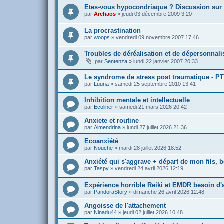
Etes-vous hypocondriaque ? Discussion sur 
par
Archaos
»
jeudi 03 décembre 2009 3:20
La procrastination
par
woops
»
vendredi 09 novembre 2007 17:46
Troubles de déréalisation et de dépersonnali
par
Sentenza
»
lundi 22 janvier 2007 20:33
Le syndrome de stress post traumatique - P
par
Luuna
»
samedi 25 septembre 2010 13:41
Inhibition mentale et intellectuelle
par
Ecoliner
»
samedi 21 mars 2026 20:42
Anxiete et routine
par
Almendrina
»
lundi 27 juillet 2026 21:36
Ecoanxiété
par
Nouche
»
mardi 28 juillet 2026 18:52
Anxiété qui s'aggrave + départ de mon fils, b
par
Taspy
»
vendredi 24 avril 2026 12:19
Expérience horrible Reiki et EMDR besoin d'
par
PandoraStory
»
dimanche 26 avril 2026 12:48
Angoisse de l'attachement
par
Ninadu44
»
jeudi 02 juillet 2026 10:48