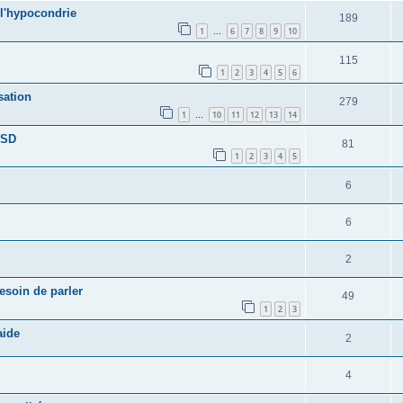
l'hypocondrie
189
1
6
7
8
9
10
…
115
1
2
3
4
5
6
sation
279
1
10
11
12
13
14
…
TSD
81
1
2
3
4
5
6
6
2
esoin de parler
49
1
2
3
aide
2
4