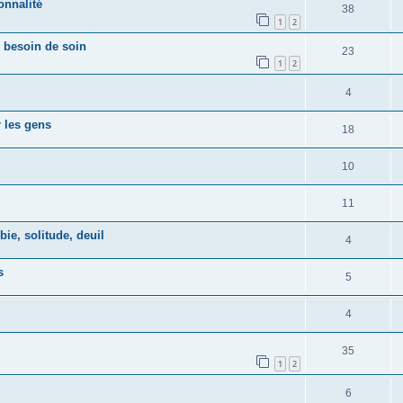
onnalité
38
1
2
: besoin de soin
23
1
2
4
 les gens
18
10
11
e, solitude, deuil
4
s
5
4
35
1
2
6