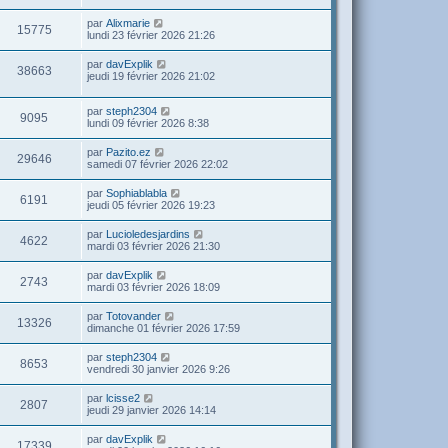
par
Alixmarie
15775
lundi 23 février 2026 21:26
par
davExplik
38663
jeudi 19 février 2026 21:02
par
steph2304
9095
lundi 09 février 2026 8:38
par
Pazito.ez
29646
samedi 07 février 2026 22:02
par
Sophiablabla
6191
jeudi 05 février 2026 19:23
par
Lucioledesjardins
4622
mardi 03 février 2026 21:30
par
davExplik
2743
mardi 03 février 2026 18:09
par
Totovander
13326
dimanche 01 février 2026 17:59
par
steph2304
8653
vendredi 30 janvier 2026 9:26
par
lcisse2
2807
jeudi 29 janvier 2026 14:14
par
davExplik
17339