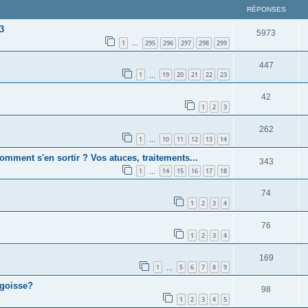
RÉPONSES
3
5973
1
295
296
297
298
299
…
447
1
19
20
21
22
23
…
42
1
2
3
262
1
10
11
12
13
14
…
omment s'en sortir ? Vos atuces, traitements...
343
1
14
15
16
17
18
…
74
1
2
3
4
76
1
2
3
4
169
1
5
6
7
8
9
…
ngoisse?
98
1
2
3
4
5