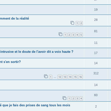
19
mment de la réalité
28
1
2
81
1
2
3
4
5
11
trusive et le doute de l'avoir dit a voix haute ?
17
t s'en sortir?
14
312
1
12
13
14
15
16
…
14
60
1
2
3
4
 que je fais des prises de sang tous les mois
2