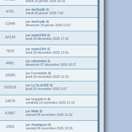
mardi 20 janvier 2026 16:16
par
davExplik
4761
mardi 20 janvier 2026 7:50
par
davExplik
11946
dimanche 18 janvier 2026 13:57
par
steph2304
42134
lundi 29 décembre 2025 17:42
par
steph2304
7915
lundi 29 décembre 2025 13:41
par
clémentine
4962
dimanche 07 décembre 2025 18:27
par
Formidable
16585
jeudi 20 novembre 2025 21:23
par
Le GLAUDE
163516
jeudi 20 novembre 2025 2:07
par
hugopierre
14676
vendredi 14 novembre 2025 21:16
par
Melis
47867
samedi 08 novembre 2025 21:32
par
Amphigouri
2563
samedi 08 novembre 2025 10:39