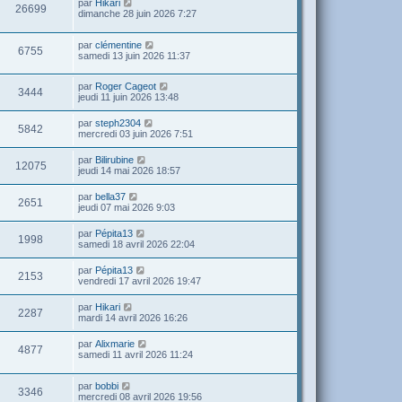
par
Hikari
26699
dimanche 28 juin 2026 7:27
par
clémentine
6755
samedi 13 juin 2026 11:37
par
Roger Cageot
3444
jeudi 11 juin 2026 13:48
par
steph2304
5842
mercredi 03 juin 2026 7:51
par
Bilirubine
12075
jeudi 14 mai 2026 18:57
par
bella37
2651
jeudi 07 mai 2026 9:03
par
Pépita13
1998
samedi 18 avril 2026 22:04
par
Pépita13
2153
vendredi 17 avril 2026 19:47
par
Hikari
2287
mardi 14 avril 2026 16:26
par
Alixmarie
4877
samedi 11 avril 2026 11:24
par
bobbi
3346
mercredi 08 avril 2026 19:56