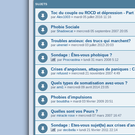
SUJETS
Toc du couple ou ROCD et dépression - Part 
par
Alex1003
»
mardi 05 juillet 2016 11:16
Phobie Sociale
par
Shadowcat
»
mercredi 05 septembre 2007 20:05
Troubles anxieux: des trucs qui marchent?
par
uineniel
»
mercredi 03 juillet 2013 20:03
Sondage : Êtes-vous phobique ?
par
Procrastina
»
lundi 31 mars 2008 5:12
Crises d'angoisses, attaques de paniques : C
par
refused
»
mercredi 21 novembre 2007 4:49
Quels types de somatisation avez-vous ?
par
ami1
»
mercredi 09 avril 2014 23:05
Phobies d'impulsions
par
bouddha
»
mardi 03 février 2009 20:51
Quelles sont vos Peurs ?
par
miracle rose
»
mercredi 07 mars 2007 16:47
Sondage : Etes-vous sujet(te) aux crises d'a
par
decibella
»
lundi 21 février 2011 22:14