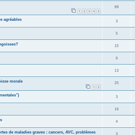
89
1
2
3
4
5
re agréables
3
5
ngoisses?
15
6
13
oisse morale
25
1
2
 mentales")
3
16
ts
4
ortes de maladies graves : cancers, AVC, problèmes
3