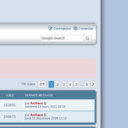
S’enregistrer
Connexion
Page
1
sur
9
1
2
3
4
5
9
Suivante
706 sujets
…
VUES
DERNIER MESSAGE
par
Archaos
163855
vendredi 19 mars 2021 19:19
par
Archaos
259670
lundi 31 décembre 2018 13:12