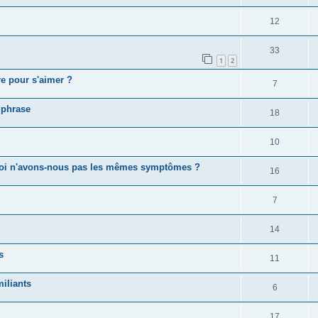
12
33
1
2
e pour s'aimer ?
7
 phrase
18
10
quoi n'avons-nous pas les mêmes symptômes ?
16
7
14
s
11
iliants
6
17