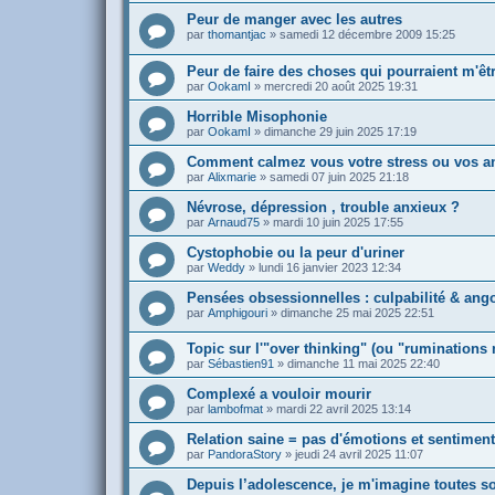
Peur de manger avec les autres
par
thomantjac
»
samedi 12 décembre 2009 15:25
Peur de faire des choses qui pourraient m'êt
par
OokamI
»
mercredi 20 août 2025 19:31
Horrible Misophonie
par
OokamI
»
dimanche 29 juin 2025 17:19
Comment calmez vous votre stress ou vos a
par
Alixmarie
»
samedi 07 juin 2025 21:18
Névrose, dépression , trouble anxieux ?
par
Arnaud75
»
mardi 10 juin 2025 17:55
Cystophobie ou la peur d'uriner
par
Weddy
»
lundi 16 janvier 2023 12:34
Pensées obsessionnelles : culpabilité & ang
par
Amphigouri
»
dimanche 25 mai 2025 22:51
Topic sur l'"over thinking" (ou "ruminations
par
Sébastien91
»
dimanche 11 mai 2025 22:40
Complexé a vouloir mourir
par
lambofmat
»
mardi 22 avril 2025 13:14
Relation saine = pas d'émotions et sentimen
par
PandoraStory
»
jeudi 24 avril 2025 11:07
Depuis l’adolescence, je m'imagine toutes s