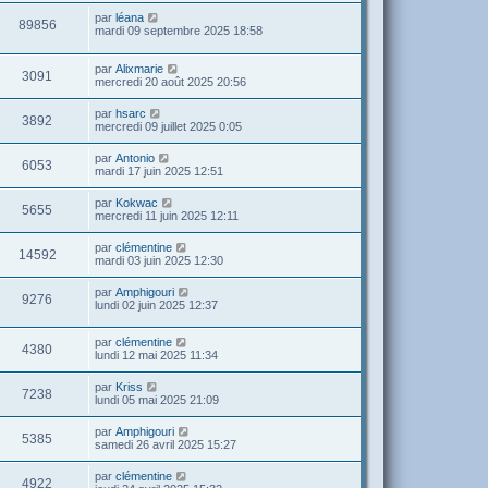
par
léana
89856
mardi 09 septembre 2025 18:58
par
Alixmarie
3091
mercredi 20 août 2025 20:56
par
hsarc
3892
mercredi 09 juillet 2025 0:05
par
Antonio
6053
mardi 17 juin 2025 12:51
par
Kokwac
5655
mercredi 11 juin 2025 12:11
par
clémentine
14592
mardi 03 juin 2025 12:30
par
Amphigouri
9276
lundi 02 juin 2025 12:37
par
clémentine
4380
lundi 12 mai 2025 11:34
par
Kriss
7238
lundi 05 mai 2025 21:09
par
Amphigouri
5385
samedi 26 avril 2025 15:27
par
clémentine
4922