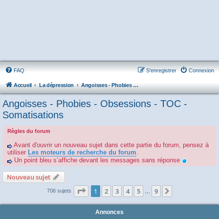
FAQ
S’enregistrer
Connexion
Accueil
La dépression
Angoisses - Phobies - Obsessions - TOC - Somatisations
Angoisses - Phobies - Obsessions - TOC -
Somatisations
Règles du forum
Avant d'ouvrir un nouveau sujet dans cette partie du forum, pensez à
utiliser
Les moteurs de recherche du forum
.
Un point bleu s’affiche devant les messages sans réponse
Nouveau sujet
Page
1
sur
9
1
2
3
4
5
9
Suivante
706 sujets
…
Annonces