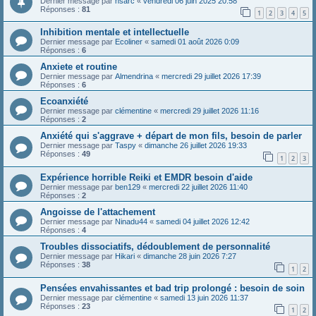
Dernier message par
hsarc
«
vendredi 06 juin 2025 20:58
Réponses :
81
1
2
3
4
5
Inhibition mentale et intellectuelle
Dernier message par
Ecoliner
«
samedi 01 août 2026 0:09
Réponses :
6
Anxiete et routine
Dernier message par
Almendrina
«
mercredi 29 juillet 2026 17:39
Réponses :
6
Ecoanxiété
Dernier message par
clémentine
«
mercredi 29 juillet 2026 11:16
Réponses :
2
Anxiété qui s'aggrave + départ de mon fils, besoin de parler
Dernier message par
Taspy
«
dimanche 26 juillet 2026 19:33
Réponses :
49
1
2
3
Expérience horrible Reiki et EMDR besoin d'aide
Dernier message par
ben129
«
mercredi 22 juillet 2026 11:40
Réponses :
2
Angoisse de l'attachement
Dernier message par
Ninadu44
«
samedi 04 juillet 2026 12:42
Réponses :
4
Troubles dissociatifs, dédoublement de personnalité
Dernier message par
Hikari
«
dimanche 28 juin 2026 7:27
Réponses :
38
1
2
Pensées envahissantes et bad trip prolongé : besoin de soin
Dernier message par
clémentine
«
samedi 13 juin 2026 11:37
Réponses :
23
1
2