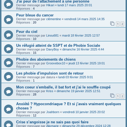
J'ai peur de l'attachement à une personne
Dernier message par
Hikari
«
lundi 17 mars 2025 20:01
Réponses :
4
Peur bleue du cancer
Dernier message par
clémentine
«
vendredi 14 mars 2025 14:35
Réponses :
20
1
2
Peur du ciel
Dernier message par
Linou681
«
mardi 18 février 2025 12:57
Réponses :
10
Un réfugié atteint de SSPT et de Phobie Sociale
Dernier message par
DavyBoy
«
dimanche 16 février 2025 4:44
Réponses :
15
Phobie des aboiements de chiens
Dernier message par
Groovebox10
«
jeudi 13 février 2025 19:01
Réponses :
7
Les phobie d'impulsion sont de retour
Dernier message par
datura
«
lundi 03 février 2025 9:01
Réponses :
1
Mon coeur s'emballe, il bat fort et j'ai le souffle coupé
Dernier message par
Kriss
«
dimanche 19 janvier 2025 12:51
Réponses :
28
1
2
Anxiété ? Hypocondriaque ? Et si j'avais vraiment quelques
choses ?
Dernier message par
Joahborn
«
vendredi 10 janvier 2025 20:02
Réponses :
12
Crise s’angoisse je ne sais pas quoi faire
Dernier message par
Alixmarie
«
dimanche 29 décembre 2024 12:28