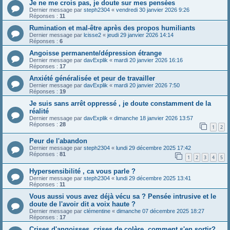
Je ne me crois pas, je doute sur mes pensées
Dernier message par
steph2304
«
vendredi 30 janvier 2026 9:26
Réponses :
11
Rumination et mal-être après des propos humiliants
Dernier message par
lcisse2
«
jeudi 29 janvier 2026 14:14
Réponses :
6
Angoisse permanente/dépression étrange
Dernier message par
davExplik
«
mardi 20 janvier 2026 16:16
Réponses :
17
Anxiété généralisée et peur de travailler
Dernier message par
davExplik
«
mardi 20 janvier 2026 7:50
Réponses :
19
Je suis sans arrêt oppressé , je doute constamment de la
réalité
Dernier message par
davExplik
«
dimanche 18 janvier 2026 13:57
Réponses :
28
1
2
Peur de l'abandon
Dernier message par
steph2304
«
lundi 29 décembre 2025 17:42
Réponses :
81
1
2
3
4
5
Hypersensibilité , ca vous parle ?
Dernier message par
steph2304
«
lundi 29 décembre 2025 13:41
Réponses :
11
Vous aussi vous avez déjà vécu sa ? Pensée intrusive et le
doute de l'avoir dit a voix haute ?
Dernier message par
clémentine
«
dimanche 07 décembre 2025 18:27
Réponses :
17
Crises d'angoisses, crises de colère, comment s'en sortir?