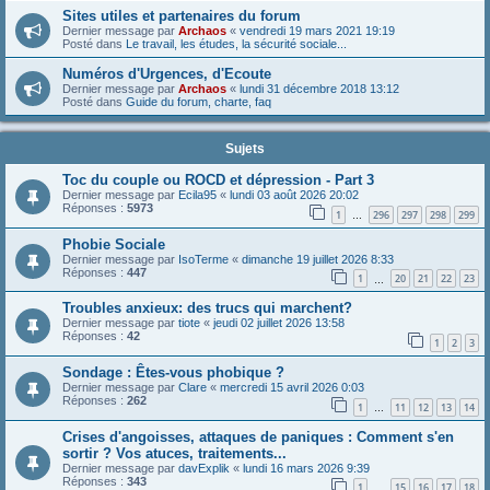
Sites utiles et partenaires du forum
Dernier message par
Archaos
«
vendredi 19 mars 2021 19:19
Posté dans
Le travail, les études, la sécurité sociale...
Numéros d'Urgences, d'Ecoute
Dernier message par
Archaos
«
lundi 31 décembre 2018 13:12
Posté dans
Guide du forum, charte, faq
Sujets
Toc du couple ou ROCD et dépression - Part 3
Dernier message par
Ecila95
«
lundi 03 août 2026 20:02
Réponses :
5973
1
296
297
298
299
…
Phobie Sociale
Dernier message par
IsoTerme
«
dimanche 19 juillet 2026 8:33
Réponses :
447
1
20
21
22
23
…
Troubles anxieux: des trucs qui marchent?
Dernier message par
tiote
«
jeudi 02 juillet 2026 13:58
Réponses :
42
1
2
3
Sondage : Êtes-vous phobique ?
Dernier message par
Clare
«
mercredi 15 avril 2026 0:03
Réponses :
262
1
11
12
13
14
…
Crises d'angoisses, attaques de paniques : Comment s'en
sortir ? Vos atuces, traitements...
Dernier message par
davExplik
«
lundi 16 mars 2026 9:39
Réponses :
343
1
15
16
17
18
…