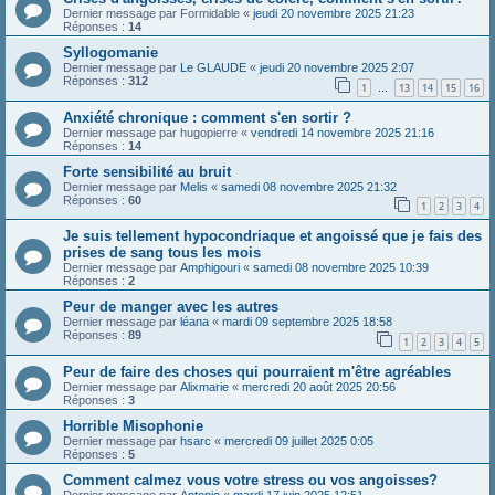
Dernier message par
Formidable
«
jeudi 20 novembre 2025 21:23
Réponses :
14
Syllogomanie
Dernier message par
Le GLAUDE
«
jeudi 20 novembre 2025 2:07
Réponses :
312
1
13
14
15
16
…
Anxiété chronique : comment s'en sortir ?
Dernier message par
hugopierre
«
vendredi 14 novembre 2025 21:16
Réponses :
14
Forte sensibilité au bruit
Dernier message par
Melis
«
samedi 08 novembre 2025 21:32
Réponses :
60
1
2
3
4
Je suis tellement hypocondriaque et angoissé que je fais des
prises de sang tous les mois
Dernier message par
Amphigouri
«
samedi 08 novembre 2025 10:39
Réponses :
2
Peur de manger avec les autres
Dernier message par
léana
«
mardi 09 septembre 2025 18:58
Réponses :
89
1
2
3
4
5
Peur de faire des choses qui pourraient m'être agréables
Dernier message par
Alixmarie
«
mercredi 20 août 2025 20:56
Réponses :
3
Horrible Misophonie
Dernier message par
hsarc
«
mercredi 09 juillet 2025 0:05
Réponses :
5
Comment calmez vous votre stress ou vos angoisses?
Dernier message par
Antonio
«
mardi 17 juin 2025 12:51