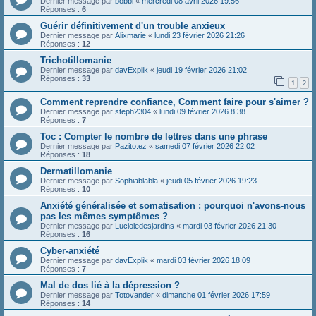
Dernier message par
bobbi
«
mercredi 08 avril 2026 19:56
Réponses :
6
Guérir définitivement d'un trouble anxieux
Dernier message par
Alixmarie
«
lundi 23 février 2026 21:26
Réponses :
12
Trichotillomanie
Dernier message par
davExplik
«
jeudi 19 février 2026 21:02
Réponses :
33
1
2
Comment reprendre confiance, Comment faire pour s'aimer ?
Dernier message par
steph2304
«
lundi 09 février 2026 8:38
Réponses :
7
Toc : Compter le nombre de lettres dans une phrase
Dernier message par
Pazito.ez
«
samedi 07 février 2026 22:02
Réponses :
18
Dermatillomanie
Dernier message par
Sophiablabla
«
jeudi 05 février 2026 19:23
Réponses :
10
Anxiété généralisée et somatisation : pourquoi n'avons-nous
pas les mêmes symptômes ?
Dernier message par
Lucioledesjardins
«
mardi 03 février 2026 21:30
Réponses :
16
Cyber-anxiété
Dernier message par
davExplik
«
mardi 03 février 2026 18:09
Réponses :
7
Mal de dos lié à la dépression ?
Dernier message par
Totovander
«
dimanche 01 février 2026 17:59
Réponses :
14