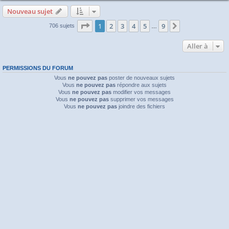
Nouveau sujet
Page
1
sur
9
1
2
3
4
5
9
Suivante
706 sujets
…
Aller à
PERMISSIONS DU FORUM
Vous
ne pouvez pas
poster de nouveaux sujets
Vous
ne pouvez pas
répondre aux sujets
Vous
ne pouvez pas
modifier vos messages
Vous
ne pouvez pas
supprimer vos messages
Vous
ne pouvez pas
joindre des fichiers