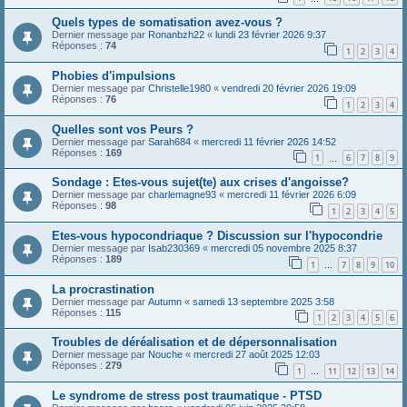
Quels types de somatisation avez-vous ?
Dernier message par
Ronanbzh22
«
lundi 23 février 2026 9:37
Réponses :
74
1
2
3
4
Phobies d'impulsions
Dernier message par
Christelle1980
«
vendredi 20 février 2026 19:09
Réponses :
76
1
2
3
4
Quelles sont vos Peurs ?
Dernier message par
Sarah684
«
mercredi 11 février 2026 14:52
Réponses :
169
1
6
7
8
9
…
Sondage : Etes-vous sujet(te) aux crises d'angoisse?
Dernier message par
charlemagne93
«
mercredi 11 février 2026 6:09
Réponses :
98
1
2
3
4
5
Etes-vous hypocondriaque ? Discussion sur l'hypocondrie
Dernier message par
Isab230369
«
mercredi 05 novembre 2025 8:37
Réponses :
189
1
7
8
9
10
…
La procrastination
Dernier message par
Autumn
«
samedi 13 septembre 2025 3:58
Réponses :
115
1
2
3
4
5
6
Troubles de déréalisation et de dépersonnalisation
Dernier message par
Nouche
«
mercredi 27 août 2025 12:03
Réponses :
279
1
11
12
13
14
…
Le syndrome de stress post traumatique - PTSD