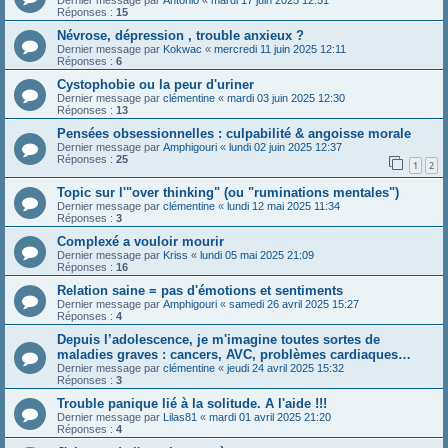
Réponses :
15
Névrose, dépression , trouble anxieux ?
Dernier message par
Kokwac
«
mercredi 11 juin 2025 12:11
Réponses :
6
Cystophobie ou la peur d'uriner
Dernier message par
clémentine
«
mardi 03 juin 2025 12:30
Réponses :
13
Pensées obsessionnelles : culpabilité & angoisse morale
Dernier message par
Amphigouri
«
lundi 02 juin 2025 12:37
Réponses :
25
1
2
Topic sur l'"over thinking" (ou "ruminations mentales")
Dernier message par
clémentine
«
lundi 12 mai 2025 11:34
Réponses :
3
Complexé a vouloir mourir
Dernier message par
Kriss
«
lundi 05 mai 2025 21:09
Réponses :
16
Relation saine = pas d'émotions et sentiments
Dernier message par
Amphigouri
«
samedi 26 avril 2025 15:27
Réponses :
4
Depuis l’adolescence, je m'imagine toutes sortes de
maladies graves : cancers, AVC, problèmes cardiaques…
Dernier message par
clémentine
«
jeudi 24 avril 2025 15:32
Réponses :
3
Trouble panique lié à la solitude. A l'aide !!!
Dernier message par
Lilas81
«
mardi 01 avril 2025 21:20
Réponses :
4