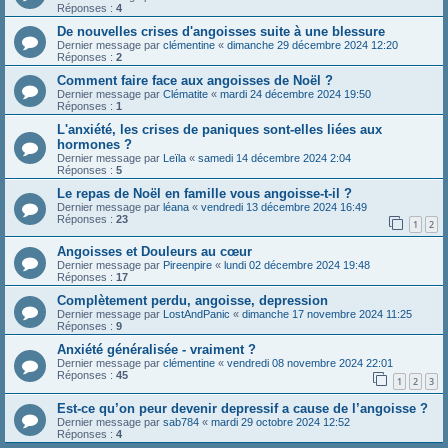
Réponses :
4
De nouvelles crises d'angoisses suite à une blessure
Dernier message par
clémentine
«
dimanche 29 décembre 2024 12:20
Réponses :
2
Comment faire face aux angoisses de Noël ?
Dernier message par
Clématite
«
mardi 24 décembre 2024 19:50
Réponses :
1
L'anxiété, les crises de paniques sont-elles liées aux
hormones ?
Dernier message par
Leïla
«
samedi 14 décembre 2024 2:04
Réponses :
5
Le repas de Noël en famille vous angoisse-t-il ?
Dernier message par
léana
«
vendredi 13 décembre 2024 16:49
Réponses :
23
1
2
Angoisses et Douleurs au cœur
Dernier message par
Pireenpire
«
lundi 02 décembre 2024 19:48
Réponses :
17
Complètement perdu, angoisse, depression
Dernier message par
LostAndPanic
«
dimanche 17 novembre 2024 11:25
Réponses :
9
Anxiété généralisée - vraiment ?
Dernier message par
clémentine
«
vendredi 08 novembre 2024 22:01
Réponses :
45
1
2
3
Est-ce qu’on peur devenir depressif a cause de l’angoisse ?
Dernier message par
sab784
«
mardi 29 octobre 2024 12:52
Réponses :
4