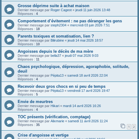
Grosse déprime suite à achat maison
Dernier message par
Roger Cageot
«
jeudi 11 juin 2026 13:48
Réponses :
4
Comportement d’évitement : ne pas déranger les gens
Dernier message par
steph2304
«
mercredi 03 juin 2026 7:51
Réponses :
18
Parents toxiques et somatisation, lien ?
Dernier message par
Bilirubine
«
jeudi 14 mai 2026 18:57
Réponses :
10
Angoisses depuis le décès de ma mère
Dernier message par
bella37
«
jeudi 07 mai 2026 9:03
Réponses :
11
Chaos psychologique, dépression, agoraphobie, solitude,
deuil
Dernier message par
Pépita13
«
samedi 18 avril 2026 22:04
Réponses :
4
Recevoir deux gros chocs en si peu de temps
Dernier message par
Pépita13
«
vendredi 17 avril 2026 19:47
Réponses :
5
Envie de meurtres
Dernier message par
Hikari
«
mardi 14 avril 2026 16:26
Réponses :
4
TOC présents (vérification, comptage)
Dernier message par
Alixmarie
«
samedi 11 avril 2026 11:24
Réponses :
35
1
2
Crise d'angoisse et vertige