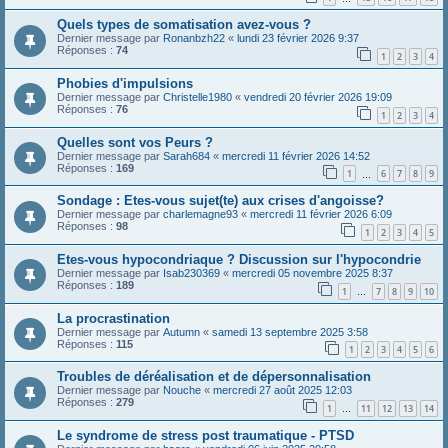
Quels types de somatisation avez-vous ?
Dernier message par
Ronanbzh22
«
lundi 23 février 2026 9:37
Réponses :
74
1
2
3
4
Phobies d'impulsions
Dernier message par
Christelle1980
«
vendredi 20 février 2026 19:09
Réponses :
76
1
2
3
4
Quelles sont vos Peurs ?
Dernier message par
Sarah684
«
mercredi 11 février 2026 14:52
Réponses :
169
1
6
7
8
9
…
Sondage : Etes-vous sujet(te) aux crises d'angoisse?
Dernier message par
charlemagne93
«
mercredi 11 février 2026 6:09
Réponses :
98
1
2
3
4
5
Etes-vous hypocondriaque ? Discussion sur l'hypocondrie
Dernier message par
Isab230369
«
mercredi 05 novembre 2025 8:37
Réponses :
189
1
7
8
9
10
…
La procrastination
Dernier message par
Autumn
«
samedi 13 septembre 2025 3:58
Réponses :
115
1
2
3
4
5
6
Troubles de déréalisation et de dépersonnalisation
Dernier message par
Nouche
«
mercredi 27 août 2025 12:03
Réponses :
279
1
11
12
13
14
…
Le syndrome de stress post traumatique - PTSD