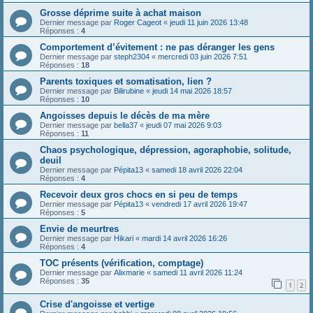
Grosse déprime suite à achat maison
Dernier message par
Roger Cageot
«
jeudi 11 juin 2026 13:48
Réponses :
4
Comportement d’évitement : ne pas déranger les gens
Dernier message par
steph2304
«
mercredi 03 juin 2026 7:51
Réponses :
18
Parents toxiques et somatisation, lien ?
Dernier message par
Bilirubine
«
jeudi 14 mai 2026 18:57
Réponses :
10
Angoisses depuis le décès de ma mère
Dernier message par
bella37
«
jeudi 07 mai 2026 9:03
Réponses :
11
Chaos psychologique, dépression, agoraphobie, solitude,
deuil
Dernier message par
Pépita13
«
samedi 18 avril 2026 22:04
Réponses :
4
Recevoir deux gros chocs en si peu de temps
Dernier message par
Pépita13
«
vendredi 17 avril 2026 19:47
Réponses :
5
Envie de meurtres
Dernier message par
Hikari
«
mardi 14 avril 2026 16:26
Réponses :
4
TOC présents (vérification, comptage)
Dernier message par
Alixmarie
«
samedi 11 avril 2026 11:24
Réponses :
35
1
2
Crise d'angoisse et vertige