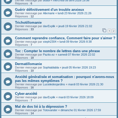
Dernier message par
bobbi
«
mercredi 08 avril 2026 19:56
Réponses :
6
Guérir définitivement d'un trouble anxieux
Dernier message par
Alixmarie
«
lundi 23 février 2026 21:26
Réponses :
12
Trichotillomanie
Dernier message par
davExplik
«
jeudi 19 février 2026 21:02
Réponses :
33
1
2
Comment reprendre confiance, Comment faire pour s'aimer ?
Dernier message par
steph2304
«
lundi 09 février 2026 8:38
Réponses :
7
Toc : Compter le nombre de lettres dans une phrase
Dernier message par
Pazito.ez
«
samedi 07 février 2026 22:02
Réponses :
18
Dermatillomanie
Dernier message par
Sophiablabla
«
jeudi 05 février 2026 19:23
Réponses :
10
Anxiété généralisée et somatisation : pourquoi n'avons-nous
pas les mêmes symptômes ?
Dernier message par
Lucioledesjardins
«
mardi 03 février 2026 21:30
Réponses :
16
Cyber-anxiété
Dernier message par
davExplik
«
mardi 03 février 2026 18:09
Réponses :
7
Mal de dos lié à la dépression ?
Dernier message par
Totovander
«
dimanche 01 février 2026 17:59
Réponses :
14