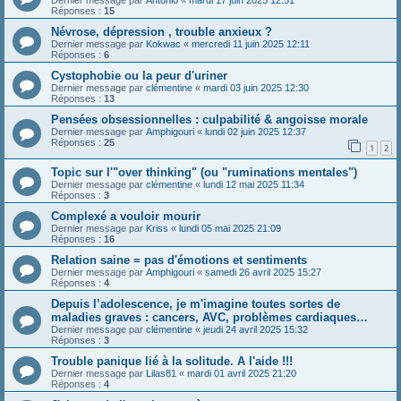
Réponses :
15
Névrose, dépression , trouble anxieux ?
Dernier message par
Kokwac
«
mercredi 11 juin 2025 12:11
Réponses :
6
Cystophobie ou la peur d'uriner
Dernier message par
clémentine
«
mardi 03 juin 2025 12:30
Réponses :
13
Pensées obsessionnelles : culpabilité & angoisse morale
Dernier message par
Amphigouri
«
lundi 02 juin 2025 12:37
Réponses :
25
1
2
Topic sur l'"over thinking" (ou "ruminations mentales")
Dernier message par
clémentine
«
lundi 12 mai 2025 11:34
Réponses :
3
Complexé a vouloir mourir
Dernier message par
Kriss
«
lundi 05 mai 2025 21:09
Réponses :
16
Relation saine = pas d'émotions et sentiments
Dernier message par
Amphigouri
«
samedi 26 avril 2025 15:27
Réponses :
4
Depuis l’adolescence, je m'imagine toutes sortes de
maladies graves : cancers, AVC, problèmes cardiaques…
Dernier message par
clémentine
«
jeudi 24 avril 2025 15:32
Réponses :
3
Trouble panique lié à la solitude. A l'aide !!!
Dernier message par
Lilas81
«
mardi 01 avril 2025 21:20
Réponses :
4