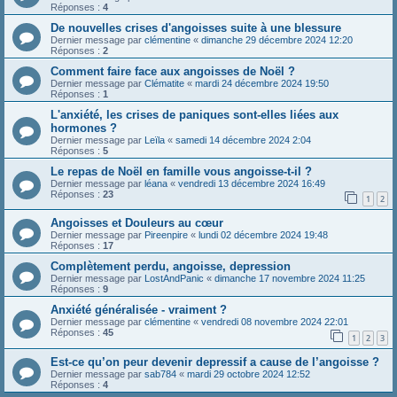
Réponses :
4
De nouvelles crises d'angoisses suite à une blessure
Dernier message par
clémentine
«
dimanche 29 décembre 2024 12:20
Réponses :
2
Comment faire face aux angoisses de Noël ?
Dernier message par
Clématite
«
mardi 24 décembre 2024 19:50
Réponses :
1
L'anxiété, les crises de paniques sont-elles liées aux
hormones ?
Dernier message par
Leïla
«
samedi 14 décembre 2024 2:04
Réponses :
5
Le repas de Noël en famille vous angoisse-t-il ?
Dernier message par
léana
«
vendredi 13 décembre 2024 16:49
Réponses :
23
1
2
Angoisses et Douleurs au cœur
Dernier message par
Pireenpire
«
lundi 02 décembre 2024 19:48
Réponses :
17
Complètement perdu, angoisse, depression
Dernier message par
LostAndPanic
«
dimanche 17 novembre 2024 11:25
Réponses :
9
Anxiété généralisée - vraiment ?
Dernier message par
clémentine
«
vendredi 08 novembre 2024 22:01
Réponses :
45
1
2
3
Est-ce qu’on peur devenir depressif a cause de l’angoisse ?
Dernier message par
sab784
«
mardi 29 octobre 2024 12:52
Réponses :
4