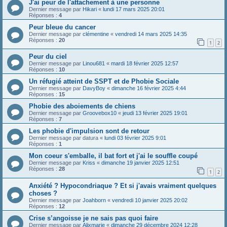
J'ai peur de l'attachement à une personne
Dernier message par
Hikari
«
lundi 17 mars 2025 20:01
Réponses :
4
Peur bleue du cancer
Dernier message par
clémentine
«
vendredi 14 mars 2025 14:35
Réponses :
20
1
2
Peur du ciel
Dernier message par
Linou681
«
mardi 18 février 2025 12:57
Réponses :
10
Un réfugié atteint de SSPT et de Phobie Sociale
Dernier message par
DavyBoy
«
dimanche 16 février 2025 4:44
Réponses :
15
Phobie des aboiements de chiens
Dernier message par
Groovebox10
«
jeudi 13 février 2025 19:01
Réponses :
7
Les phobie d'impulsion sont de retour
Dernier message par
datura
«
lundi 03 février 2025 9:01
Réponses :
1
Mon coeur s'emballe, il bat fort et j'ai le souffle coupé
Dernier message par
Kriss
«
dimanche 19 janvier 2025 12:51
Réponses :
28
1
2
Anxiété ? Hypocondriaque ? Et si j'avais vraiment quelques
choses ?
Dernier message par
Joahborn
«
vendredi 10 janvier 2025 20:02
Réponses :
12
Crise s’angoisse je ne sais pas quoi faire
Dernier message par
Alixmarie
«
dimanche 29 décembre 2024 12:28