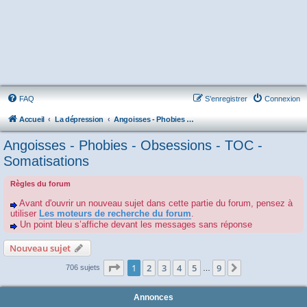
FAQ
S’enregistrer
Connexion
Accueil
La dépression
Angoisses - Phobies - Obsessions - TOC - Somatisations
Angoisses - Phobies - Obsessions - TOC -
Somatisations
Règles du forum
Avant d'ouvrir un nouveau sujet dans cette partie du forum, pensez à
utiliser
Les moteurs de recherche du forum
.
Un point bleu s’affiche devant les messages sans réponse
Nouveau sujet
Page
1
sur
9
1
2
3
4
5
9
Suivante
706 sujets
…
Annonces