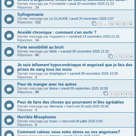
Dernier message par
Formidable
«
jeudi 20 novembre 2025 21:23
Réponses :
14
Syllogomanie
Dernier message par
Le GLAUDE
«
jeudi 20 novembre 2025 2:07
Réponses :
312
1
13
14
15
16
…
Anxiété chronique : comment s'en sortir ?
Dernier message par
hugopierre
«
vendredi 14 novembre 2025 21:16
Réponses :
14
Forte sensibilité au bruit
Dernier message par
Melis
«
samedi 08 novembre 2025 21:32
Réponses :
60
1
2
3
4
Je suis tellement hypocondriaque et angoissé que je fais des
prises de sang tous les mois
Dernier message par
Amphigouri
«
samedi 08 novembre 2025 10:39
Réponses :
2
Peur de manger avec les autres
Dernier message par
léana
«
mardi 09 septembre 2025 18:58
Réponses :
89
1
2
3
4
5
Peur de faire des choses qui pourraient m'être agréables
Dernier message par
Alixmarie
«
mercredi 20 août 2025 20:56
Réponses :
3
Horrible Misophonie
Dernier message par
hsarc
«
mercredi 09 juillet 2025 0:05
Réponses :
5
Comment calmez vous votre stress ou vos angoisses?
Dernier message par
Antonio
«
mardi 17 juin 2025 12:51