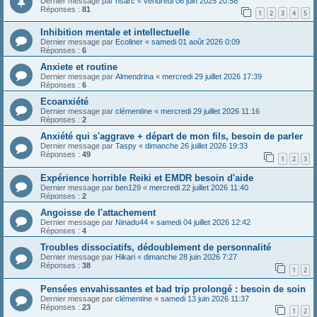
Dernier message par
hsarc
«
vendredi 06 juin 2025 20:58
Réponses :
81
1
2
3
4
5
Inhibition mentale et intellectuelle
Dernier message par
Ecoliner
«
samedi 01 août 2026 0:09
Réponses :
6
Anxiete et routine
Dernier message par
Almendrina
«
mercredi 29 juillet 2026 17:39
Réponses :
6
Ecoanxiété
Dernier message par
clémentine
«
mercredi 29 juillet 2026 11:16
Réponses :
2
Anxiété qui s'aggrave + départ de mon fils, besoin de parler
Dernier message par
Taspy
«
dimanche 26 juillet 2026 19:33
Réponses :
49
1
2
3
Expérience horrible Reiki et EMDR besoin d'aide
Dernier message par
ben129
«
mercredi 22 juillet 2026 11:40
Réponses :
2
Angoisse de l'attachement
Dernier message par
Ninadu44
«
samedi 04 juillet 2026 12:42
Réponses :
4
Troubles dissociatifs, dédoublement de personnalité
Dernier message par
Hikari
«
dimanche 28 juin 2026 7:27
Réponses :
38
1
2
Pensées envahissantes et bad trip prolongé : besoin de soin
Dernier message par
clémentine
«
samedi 13 juin 2026 11:37
Réponses :
23
1
2