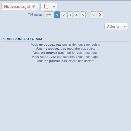
Nouveau sujet
Page
1
sur
9
1
2
3
4
5
9
Suivante
706 sujets
…
Aller à
PERMISSIONS DU FORUM
Vous
ne pouvez pas
poster de nouveaux sujets
Vous
ne pouvez pas
répondre aux sujets
Vous
ne pouvez pas
modifier vos messages
Vous
ne pouvez pas
supprimer vos messages
Vous
ne pouvez pas
joindre des fichiers