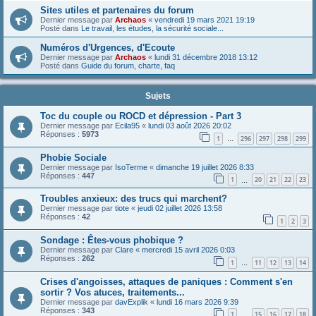
Sites utiles et partenaires du forum
Dernier message par
Archaos
«
vendredi 19 mars 2021 19:19
Posté dans
Le travail, les études, la sécurité sociale...
Numéros d'Urgences, d'Ecoute
Dernier message par
Archaos
«
lundi 31 décembre 2018 13:12
Posté dans
Guide du forum, charte, faq
Sujets
Toc du couple ou ROCD et dépression - Part 3
Dernier message par
Ecila95
«
lundi 03 août 2026 20:02
Réponses :
5973
1
296
297
298
299
…
Phobie Sociale
Dernier message par
IsoTerme
«
dimanche 19 juillet 2026 8:33
Réponses :
447
1
20
21
22
23
…
Troubles anxieux: des trucs qui marchent?
Dernier message par
tiote
«
jeudi 02 juillet 2026 13:58
Réponses :
42
1
2
3
Sondage : Êtes-vous phobique ?
Dernier message par
Clare
«
mercredi 15 avril 2026 0:03
Réponses :
262
1
11
12
13
14
…
Crises d'angoisses, attaques de paniques : Comment s'en
sortir ? Vos atuces, traitements...
Dernier message par
davExplik
«
lundi 16 mars 2026 9:39
Réponses :
343
1
15
16
17
18
…