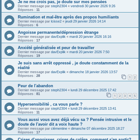
Je ne me crois pas, je doute sur mes pensées
Dernier message par
steph2304
«
vendredi 30 janvier 2026 9:26
Réponses :
11
Rumination et mal-être après des propos humiliants
Dernier message par
lcisse2
«
jeudi 29 janvier 2026 14:14
Réponses :
6
Angoisse permanente/dépression étrange
Dernier message par
davExplik
«
mardi 20 janvier 2026 16:16
Réponses :
17
Anxiété généralisée et peur de travailler
Dernier message par
davExplik
«
mardi 20 janvier 2026 7:50
Réponses :
19
Je suis sans arrêt oppressé , je doute constamment de la
réalité
Dernier message par
davExplik
«
dimanche 18 janvier 2026 13:57
Réponses :
28
1
2
Peur de l'abandon
Dernier message par
steph2304
«
lundi 29 décembre 2025 17:42
Réponses :
81
1
2
3
4
5
Hypersensibilité , ca vous parle ?
Dernier message par
steph2304
«
lundi 29 décembre 2025 13:41
Réponses :
11
Vous aussi vous avez déjà vécu sa ? Pensée intrusive et le
doute de l'avoir dit a voix haute ?
Dernier message par
clémentine
«
dimanche 07 décembre 2025 18:27
Réponses :
17
Crises d'angoisses, crises de colère, comment s'en sortir?