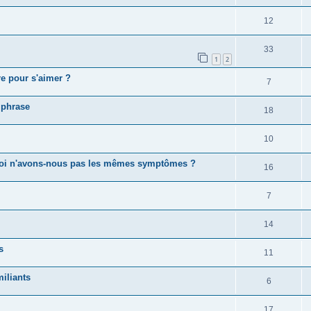
12
33
1
2
e pour s'aimer ?
7
 phrase
18
10
quoi n'avons-nous pas les mêmes symptômes ?
16
7
14
s
11
iliants
6
17