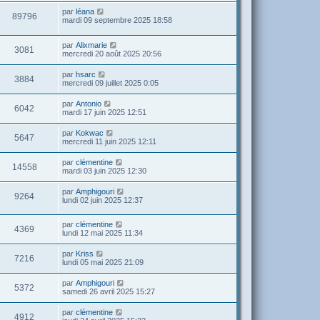
par
léana
89796
mardi 09 septembre 2025 18:58
par
Alixmarie
3081
mercredi 20 août 2025 20:56
par
hsarc
3884
mercredi 09 juillet 2025 0:05
par
Antonio
6042
mardi 17 juin 2025 12:51
par
Kokwac
5647
mercredi 11 juin 2025 12:11
par
clémentine
14558
mardi 03 juin 2025 12:30
par
Amphigouri
9264
lundi 02 juin 2025 12:37
par
clémentine
4369
lundi 12 mai 2025 11:34
par
Kriss
7216
lundi 05 mai 2025 21:09
par
Amphigouri
5372
samedi 26 avril 2025 15:27
par
clémentine
4912