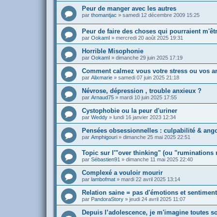
Peur de manger avec les autres
par
thomantjac
»
samedi 12 décembre 2009 15:25
Peur de faire des choses qui pourraient m'êt
par
OokamI
»
mercredi 20 août 2025 19:31
Horrible Misophonie
par
OokamI
»
dimanche 29 juin 2025 17:19
Comment calmez vous votre stress ou vos a
par
Alixmarie
»
samedi 07 juin 2025 21:18
Névrose, dépression , trouble anxieux ?
par
Arnaud75
»
mardi 10 juin 2025 17:55
Cystophobie ou la peur d'uriner
par
Weddy
»
lundi 16 janvier 2023 12:34
Pensées obsessionnelles : culpabilité & ang
par
Amphigouri
»
dimanche 25 mai 2025 22:51
Topic sur l'"over thinking" (ou "ruminations
par
Sébastien91
»
dimanche 11 mai 2025 22:40
Complexé a vouloir mourir
par
lambofmat
»
mardi 22 avril 2025 13:14
Relation saine = pas d'émotions et sentimen
par
PandoraStory
»
jeudi 24 avril 2025 11:07
Depuis l’adolescence, je m'imagine toutes s