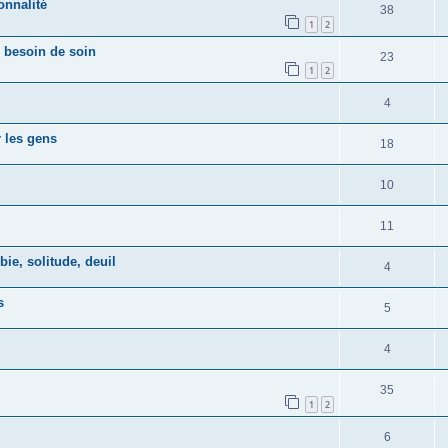
onnalité
38
1
2
: besoin de soin
23
1
2
4
 les gens
18
10
11
e, solitude, deuil
4
s
5
4
35
1
2
6