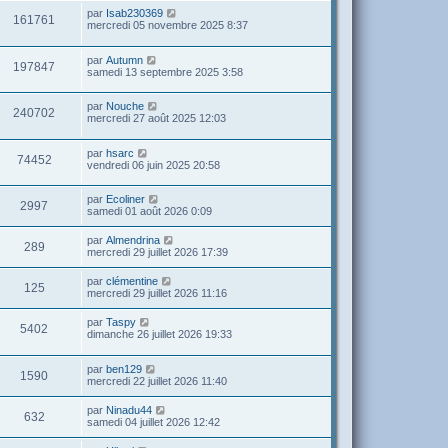
par
Isab230369
161761
mercredi 05 novembre 2025 8:37
par
Autumn
197847
samedi 13 septembre 2025 3:58
par
Nouche
240702
mercredi 27 août 2025 12:03
par
hsarc
74452
vendredi 06 juin 2025 20:58
par
Ecoliner
2997
samedi 01 août 2026 0:09
par
Almendrina
289
mercredi 29 juillet 2026 17:39
par
clémentine
125
mercredi 29 juillet 2026 11:16
par
Taspy
5402
dimanche 26 juillet 2026 19:33
par
ben129
1590
mercredi 22 juillet 2026 11:40
par
Ninadu44
632
samedi 04 juillet 2026 12:42