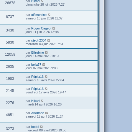
par
Hikari
26678
dimanche 28 juin 2026 7:27
par
clémentine
6737
samedi 13 juin 2026 11:37
par
Roger Cageot
3430
jeudi 11 juin 2026 13:48
par
steph2304
5830
mercredi 03 juin 2026 7:51
par
Bilirubine
12058
jeudi 14 mai 2026 18:57
par
bella37
2635
jeudi 07 mai 2026 9:03
par
Pépita13
1983
samedi 18 avril 2026 22:04
par
Pépita13
2145
vendredi 17 avril 2026 19:47
par
Hikari
2276
mardi 14 avril 2026 16:26
par
Alixmarie
4851
samedi 11 avril 2026 11:24
par
bobbi
3273
mercredi 08 avril 2026 19:56