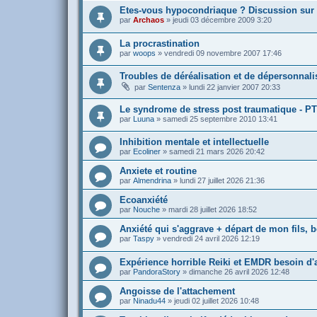
Etes-vous hypocondriaque ? Discussion sur 
par
Archaos
»
jeudi 03 décembre 2009 3:20
La procrastination
par
woops
»
vendredi 09 novembre 2007 17:46
Troubles de déréalisation et de dépersonnali
par
Sentenza
»
lundi 22 janvier 2007 20:33
Le syndrome de stress post traumatique - P
par
Luuna
»
samedi 25 septembre 2010 13:41
Inhibition mentale et intellectuelle
par
Ecoliner
»
samedi 21 mars 2026 20:42
Anxiete et routine
par
Almendrina
»
lundi 27 juillet 2026 21:36
Ecoanxiété
par
Nouche
»
mardi 28 juillet 2026 18:52
Anxiété qui s'aggrave + départ de mon fils, b
par
Taspy
»
vendredi 24 avril 2026 12:19
Expérience horrible Reiki et EMDR besoin d'
par
PandoraStory
»
dimanche 26 avril 2026 12:48
Angoisse de l'attachement
par
Ninadu44
»
jeudi 02 juillet 2026 10:48