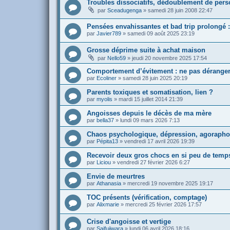
Troubles dissociatifs, dédoublement de pers
par
Sceadugenga
»
samedi 28 juin 2008 22:47
Pensées envahissantes et bad trip prolongé 
par
Javier789
»
samedi 09 août 2025 23:19
Grosse déprime suite à achat maison
par
Nello59
»
jeudi 20 novembre 2025 17:54
Comportement d’évitement : ne pas déranger
par
Ecoliner
»
samedi 28 juin 2025 20:19
Parents toxiques et somatisation, lien ?
par
myolis
»
mardi 15 juillet 2014 21:39
Angoisses depuis le décès de ma mère
par
bella37
»
lundi 09 mars 2026 7:13
Chaos psychologique, dépression, agoraphobi
par
Pépita13
»
vendredi 17 avril 2026 19:39
Recevoir deux gros chocs en si peu de temp
par
Liciou
»
vendredi 27 février 2026 6:27
Envie de meurtres
par
Athanasia
»
mercredi 19 novembre 2025 19:17
TOC présents (vérification, comptage)
par
Alixmarie
»
mercredi 25 février 2026 17:57
Crise d'angoisse et vertige
par
Saifujiwara
»
lundi 06 avril 2026 18:16