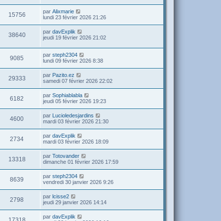
par
Alixmarie
15756
lundi 23 février 2026 21:26
par
davExplik
38640
jeudi 19 février 2026 21:02
par
steph2304
9085
lundi 09 février 2026 8:38
par
Pazito.ez
29333
samedi 07 février 2026 22:02
par
Sophiablabla
6182
jeudi 05 février 2026 19:23
par
Lucioledesjardins
4600
mardi 03 février 2026 21:30
par
davExplik
2734
mardi 03 février 2026 18:09
par
Totovander
13318
dimanche 01 février 2026 17:59
par
steph2304
8639
vendredi 30 janvier 2026 9:26
par
lcisse2
2798
jeudi 29 janvier 2026 14:14
par
davExplik
17318