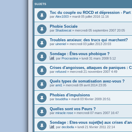
SUJETS
Toc du couple ou ROCD et dépression - Part 
par
Alex1003
»
mardi 05 juillet 2016 11:16
Phobie Sociale
par
Shadowcat
»
mercredi 05 septembre 2007 20:05
Troubles anxieux: des trucs qui marchent?
par
uineniel
»
mercredi 03 juillet 2013 20:03
Sondage : Êtes-vous phobique ?
par
Procrastina
»
lundi 31 mars 2008 5:12
Crises d'angoisses, attaques de paniques : C
par
refused
»
mercredi 21 novembre 2007 4:49
Quels types de somatisation avez-vous ?
par
ami1
»
mercredi 09 avril 2014 23:05
Phobies d'impulsions
par
bouddha
»
mardi 03 février 2009 20:51
Quelles sont vos Peurs ?
par
miracle rose
»
mercredi 07 mars 2007 16:47
Sondage : Etes-vous sujet(te) aux crises d'a
par
decibella
»
lundi 21 février 2011 22:14