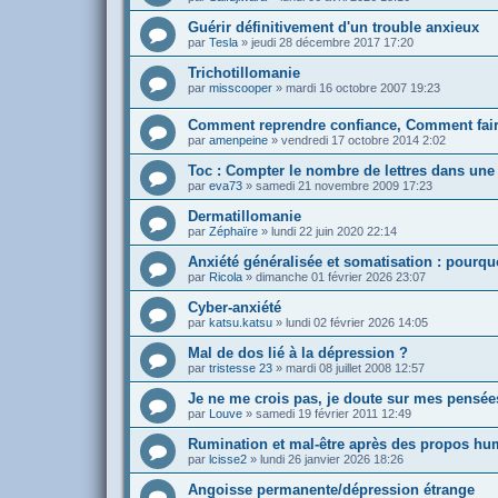
Guérir définitivement d'un trouble anxieux
par
Tesla
»
jeudi 28 décembre 2017 17:20
Trichotillomanie
par
misscooper
»
mardi 16 octobre 2007 19:23
Comment reprendre confiance, Comment fair
par
amenpeine
»
vendredi 17 octobre 2014 2:02
Toc : Compter le nombre de lettres dans une
par
eva73
»
samedi 21 novembre 2009 17:23
Dermatillomanie
par
Zéphaïre
»
lundi 22 juin 2020 22:14
Anxiété généralisée et somatisation : pour
par
Ricola
»
dimanche 01 février 2026 23:07
Cyber-anxiété
par
katsu.katsu
»
lundi 02 février 2026 14:05
Mal de dos lié à la dépression ?
par
tristesse 23
»
mardi 08 juillet 2008 12:57
Je ne me crois pas, je doute sur mes pensée
par
Louve
»
samedi 19 février 2011 12:49
Rumination et mal-être après des propos hum
par
lcisse2
»
lundi 26 janvier 2026 18:26
Angoisse permanente/dépression étrange