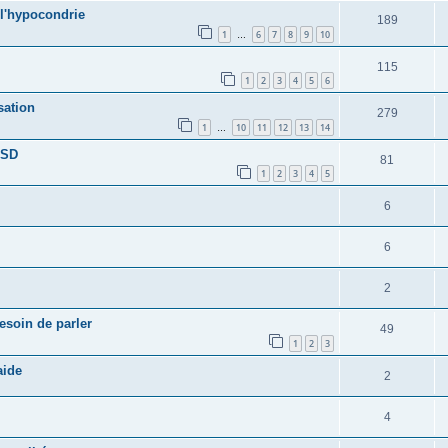
l'hypocondrie
189
1
6
7
8
9
10
…
115
1
2
3
4
5
6
sation
279
1
10
11
12
13
14
…
TSD
81
1
2
3
4
5
6
6
2
esoin de parler
49
1
2
3
aide
2
4