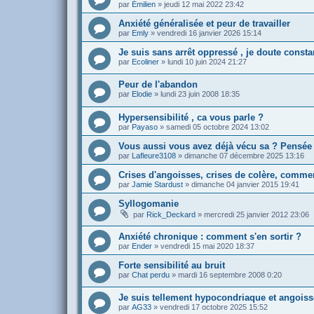
par
Émilien
»
jeudi 12 mai 2022 23:42
Anxiété généralisée et peur de travailler
par
Emly
»
vendredi 16 janvier 2026 15:14
Je suis sans arrêt oppressé , je doute consta
par
Ecoliner
»
lundi 10 juin 2024 21:27
Peur de l'abandon
par
Elodie
»
lundi 23 juin 2008 18:35
Hypersensibilité , ca vous parle ?
par
Payaso
»
samedi 05 octobre 2024 13:02
Vous aussi vous avez déjà vécu sa ? Pensée in
par
Lafleure3108
»
dimanche 07 décembre 2025 13:16
Crises d'angoisses, crises de colère, commen
par
Jamie Stardust
»
dimanche 04 janvier 2015 19:41
Syllogomanie
par
Rick_Deckard
»
mercredi 25 janvier 2012 23:06
Anxiété chronique : comment s'en sortir ?
par
Ender
»
vendredi 15 mai 2020 18:37
Forte sensibilité au bruit
par
Chat perdu
»
mardi 16 septembre 2008 0:20
Je suis tellement hypocondriaque et angoissé
par
AG33
»
vendredi 17 octobre 2025 15:52