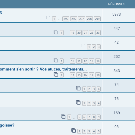
RÉPONSES
3
5973
1
295
296
297
298
299
…
447
1
19
20
21
22
23
…
42
1
2
3
262
1
10
11
12
13
14
…
omment s'en sortir ? Vos atuces, traitements...
343
1
14
15
16
17
18
…
74
1
2
3
4
76
1
2
3
4
169
1
5
6
7
8
9
…
ngoisse?
98
1
2
3
4
5