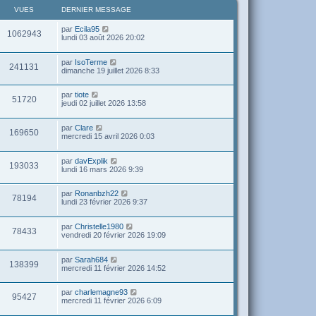
VUES
DERNIER MESSAGE
par
Ecila95
1062943
lundi 03 août 2026 20:02
par
IsoTerme
241131
dimanche 19 juillet 2026 8:33
par
tiote
51720
jeudi 02 juillet 2026 13:58
par
Clare
169650
mercredi 15 avril 2026 0:03
par
davExplik
193033
lundi 16 mars 2026 9:39
par
Ronanbzh22
78194
lundi 23 février 2026 9:37
par
Christelle1980
78433
vendredi 20 février 2026 19:09
par
Sarah684
138399
mercredi 11 février 2026 14:52
par
charlemagne93
95427
mercredi 11 février 2026 6:09