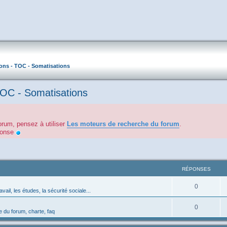
ons - TOC - Somatisations
TOC - Somatisations
orum, pensez à utiliser
Les moteurs de recherche du forum
.
éponse
RÉPONSES
0
avail, les études, la sécurité sociale...
0
 du forum, charte, faq