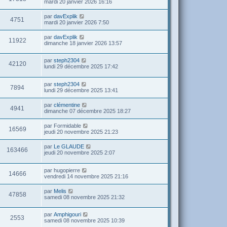
mardi 20 janvier 2026 16:16
par
davExplik
4751
mardi 20 janvier 2026 7:50
par
davExplik
11922
dimanche 18 janvier 2026 13:57
par
steph2304
42120
lundi 29 décembre 2025 17:42
par
steph2304
7894
lundi 29 décembre 2025 13:41
par
clémentine
4941
dimanche 07 décembre 2025 18:27
par
Formidable
16569
jeudi 20 novembre 2025 21:23
par
Le GLAUDE
163466
jeudi 20 novembre 2025 2:07
par
hugopierre
14666
vendredi 14 novembre 2025 21:16
par
Melis
47858
samedi 08 novembre 2025 21:32
par
Amphigouri
2553
samedi 08 novembre 2025 10:39