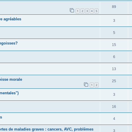
89
1
2
3
4
5
re agréables
3
5
ngoisses?
15
6
13
oisse morale
25
1
2
 mentales")
3
16
ts
4
ortes de maladies graves : cancers, AVC, problèmes
3