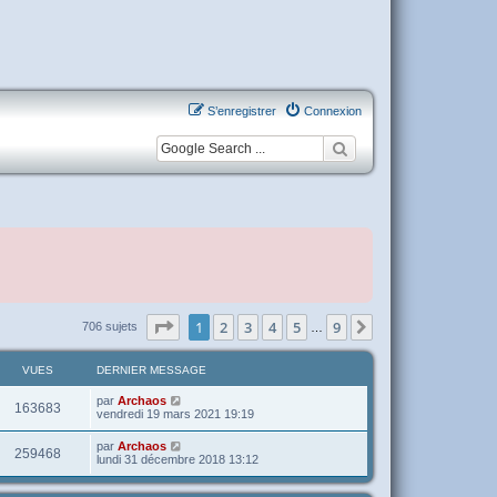
S’enregistrer
Connexion
Page
1
sur
9
1
2
3
4
5
9
Suivante
706 sujets
…
VUES
DERNIER MESSAGE
par
Archaos
163683
vendredi 19 mars 2021 19:19
par
Archaos
259468
lundi 31 décembre 2018 13:12