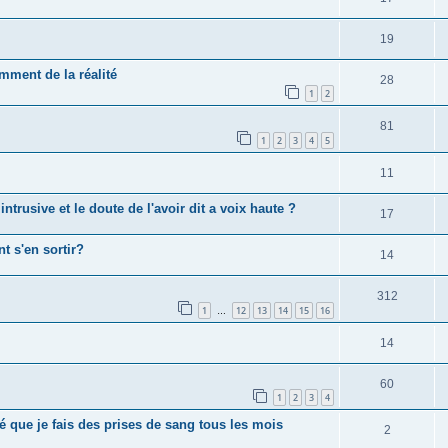
19
mment de la réalité
28
1
2
81
1
2
3
4
5
11
trusive et le doute de l'avoir dit a voix haute ?
17
t s'en sortir?
14
312
1
12
13
14
15
16
…
14
60
1
2
3
4
 que je fais des prises de sang tous les mois
2