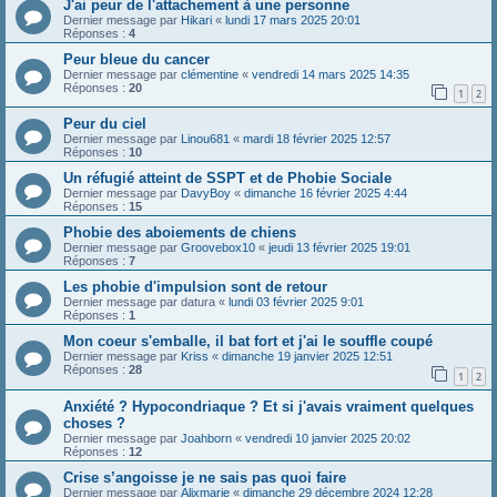
J'ai peur de l'attachement à une personne
Dernier message par
Hikari
«
lundi 17 mars 2025 20:01
Réponses :
4
Peur bleue du cancer
Dernier message par
clémentine
«
vendredi 14 mars 2025 14:35
Réponses :
20
1
2
Peur du ciel
Dernier message par
Linou681
«
mardi 18 février 2025 12:57
Réponses :
10
Un réfugié atteint de SSPT et de Phobie Sociale
Dernier message par
DavyBoy
«
dimanche 16 février 2025 4:44
Réponses :
15
Phobie des aboiements de chiens
Dernier message par
Groovebox10
«
jeudi 13 février 2025 19:01
Réponses :
7
Les phobie d'impulsion sont de retour
Dernier message par
datura
«
lundi 03 février 2025 9:01
Réponses :
1
Mon coeur s'emballe, il bat fort et j'ai le souffle coupé
Dernier message par
Kriss
«
dimanche 19 janvier 2025 12:51
Réponses :
28
1
2
Anxiété ? Hypocondriaque ? Et si j'avais vraiment quelques
choses ?
Dernier message par
Joahborn
«
vendredi 10 janvier 2025 20:02
Réponses :
12
Crise s’angoisse je ne sais pas quoi faire
Dernier message par
Alixmarie
«
dimanche 29 décembre 2024 12:28