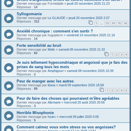
Dernier message par
Formidable
«
jeudi 20 novembre 2025 21:23
Réponses :
14
Syllogomanie
Dernier message par
Le GLAUDE
«
jeudi 20 novembre 2025 2:07
Réponses :
312
1
13
14
15
16
…
Anxiété chronique : comment s'en sortir ?
Dernier message par
hugopierre
«
vendredi 14 novembre 2025 21:16
Réponses :
14
Forte sensibilité au bruit
Dernier message par
Melis
«
samedi 08 novembre 2025 21:32
Réponses :
60
1
2
3
4
Je suis tellement hypocondriaque et angoissé que je fais des
prises de sang tous les mois
Dernier message par
Amphigouri
«
samedi 08 novembre 2025 10:39
Réponses :
2
Peur de manger avec les autres
Dernier message par
léana
«
mardi 09 septembre 2025 18:58
Réponses :
89
1
2
3
4
5
Peur de faire des choses qui pourraient m'être agréables
Dernier message par
Alixmarie
«
mercredi 20 août 2025 20:56
Réponses :
3
Horrible Misophonie
Dernier message par
hsarc
«
mercredi 09 juillet 2025 0:05
Réponses :
5
Comment calmez vous votre stress ou vos angoisses?
Dernier message par
Antonio
«
mardi 17 juin 2025 12:51