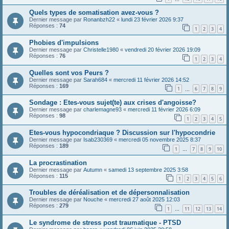
Quels types de somatisation avez-vous ?
Dernier message par
Ronanbzh22
«
lundi 23 février 2026 9:37
Réponses :
74
1
2
3
4
Phobies d'impulsions
Dernier message par
Christelle1980
«
vendredi 20 février 2026 19:09
Réponses :
76
1
2
3
4
Quelles sont vos Peurs ?
Dernier message par
Sarah684
«
mercredi 11 février 2026 14:52
Réponses :
169
1
6
7
8
9
…
Sondage : Etes-vous sujet(te) aux crises d'angoisse?
Dernier message par
charlemagne93
«
mercredi 11 février 2026 6:09
Réponses :
98
1
2
3
4
5
Etes-vous hypocondriaque ? Discussion sur l'hypocondrie
Dernier message par
Isab230369
«
mercredi 05 novembre 2025 8:37
Réponses :
189
1
7
8
9
10
…
La procrastination
Dernier message par
Autumn
«
samedi 13 septembre 2025 3:58
Réponses :
115
1
2
3
4
5
6
Troubles de déréalisation et de dépersonnalisation
Dernier message par
Nouche
«
mercredi 27 août 2025 12:03
Réponses :
279
1
11
12
13
14
…
Le syndrome de stress post traumatique - PTSD