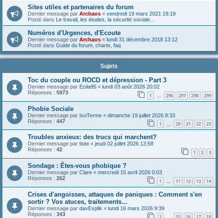
Sites utiles et partenaires du forum
Dernier message par
Archaos
«
vendredi 19 mars 2021 19:19
Posté dans
Le travail, les études, la sécurité sociale...
Numéros d'Urgences, d'Ecoute
Dernier message par
Archaos
«
lundi 31 décembre 2018 13:12
Posté dans
Guide du forum, charte, faq
Sujets
Toc du couple ou ROCD et dépression - Part 3
Dernier message par
Ecila95
«
lundi 03 août 2026 20:02
Réponses :
5973
1
296
297
298
299
…
Phobie Sociale
Dernier message par
IsoTerme
«
dimanche 19 juillet 2026 8:33
Réponses :
447
1
20
21
22
23
…
Troubles anxieux: des trucs qui marchent?
Dernier message par
tiote
«
jeudi 02 juillet 2026 13:58
Réponses :
42
1
2
3
Sondage : Êtes-vous phobique ?
Dernier message par
Clare
«
mercredi 15 avril 2026 0:03
Réponses :
262
1
11
12
13
14
…
Crises d'angoisses, attaques de paniques : Comment s'en
sortir ? Vos atuces, traitements...
Dernier message par
davExplik
«
lundi 16 mars 2026 9:39
Réponses :
343
1
15
16
17
18
…