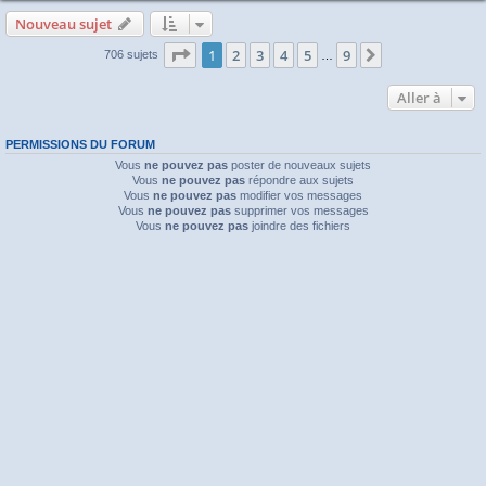
Nouveau sujet
Page
1
sur
9
1
2
3
4
5
9
Suivante
706 sujets
…
Aller à
PERMISSIONS DU FORUM
Vous
ne pouvez pas
poster de nouveaux sujets
Vous
ne pouvez pas
répondre aux sujets
Vous
ne pouvez pas
modifier vos messages
Vous
ne pouvez pas
supprimer vos messages
Vous
ne pouvez pas
joindre des fichiers