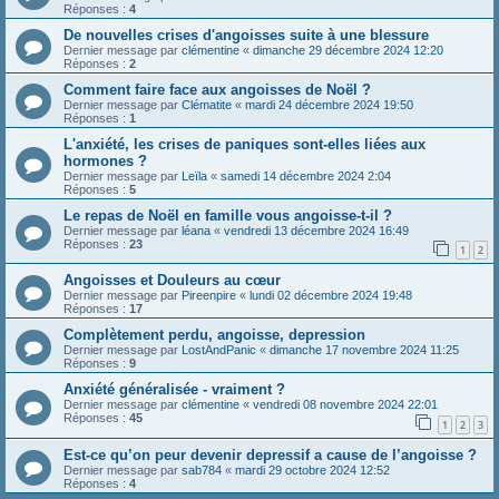
Réponses :
4
De nouvelles crises d'angoisses suite à une blessure
Dernier message par
clémentine
«
dimanche 29 décembre 2024 12:20
Réponses :
2
Comment faire face aux angoisses de Noël ?
Dernier message par
Clématite
«
mardi 24 décembre 2024 19:50
Réponses :
1
L'anxiété, les crises de paniques sont-elles liées aux
hormones ?
Dernier message par
Leïla
«
samedi 14 décembre 2024 2:04
Réponses :
5
Le repas de Noël en famille vous angoisse-t-il ?
Dernier message par
léana
«
vendredi 13 décembre 2024 16:49
Réponses :
23
1
2
Angoisses et Douleurs au cœur
Dernier message par
Pireenpire
«
lundi 02 décembre 2024 19:48
Réponses :
17
Complètement perdu, angoisse, depression
Dernier message par
LostAndPanic
«
dimanche 17 novembre 2024 11:25
Réponses :
9
Anxiété généralisée - vraiment ?
Dernier message par
clémentine
«
vendredi 08 novembre 2024 22:01
Réponses :
45
1
2
3
Est-ce qu’on peur devenir depressif a cause de l’angoisse ?
Dernier message par
sab784
«
mardi 29 octobre 2024 12:52
Réponses :
4