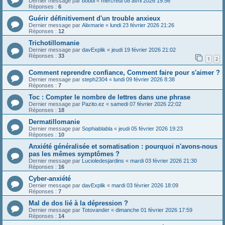
Dernier message par
bobbi
«
mercredi 08 avril 2026 19:56
Réponses :
6
Guérir définitivement d'un trouble anxieux
Dernier message par
Alixmarie
«
lundi 23 février 2026 21:26
Réponses :
12
Trichotillomanie
Dernier message par
davExplik
«
jeudi 19 février 2026 21:02
Réponses :
33
1
2
Comment reprendre confiance, Comment faire pour s'aimer ?
Dernier message par
steph2304
«
lundi 09 février 2026 8:38
Réponses :
7
Toc : Compter le nombre de lettres dans une phrase
Dernier message par
Pazito.ez
«
samedi 07 février 2026 22:02
Réponses :
18
Dermatillomanie
Dernier message par
Sophiablabla
«
jeudi 05 février 2026 19:23
Réponses :
10
Anxiété généralisée et somatisation : pourquoi n'avons-nous
pas les mêmes symptômes ?
Dernier message par
Lucioledesjardins
«
mardi 03 février 2026 21:30
Réponses :
16
Cyber-anxiété
Dernier message par
davExplik
«
mardi 03 février 2026 18:09
Réponses :
7
Mal de dos lié à la dépression ?
Dernier message par
Totovander
«
dimanche 01 février 2026 17:59
Réponses :
14