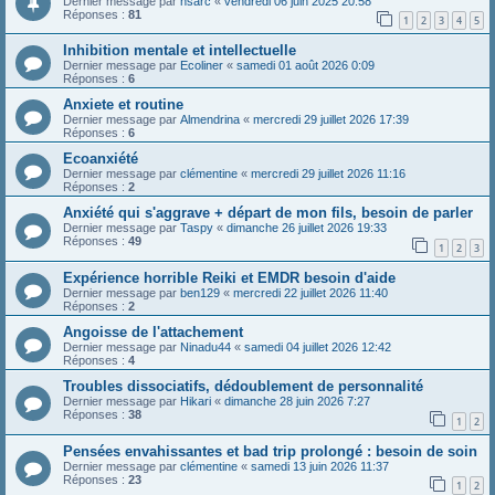
Dernier message par
hsarc
«
vendredi 06 juin 2025 20:58
Réponses :
81
1
2
3
4
5
Inhibition mentale et intellectuelle
Dernier message par
Ecoliner
«
samedi 01 août 2026 0:09
Réponses :
6
Anxiete et routine
Dernier message par
Almendrina
«
mercredi 29 juillet 2026 17:39
Réponses :
6
Ecoanxiété
Dernier message par
clémentine
«
mercredi 29 juillet 2026 11:16
Réponses :
2
Anxiété qui s'aggrave + départ de mon fils, besoin de parler
Dernier message par
Taspy
«
dimanche 26 juillet 2026 19:33
Réponses :
49
1
2
3
Expérience horrible Reiki et EMDR besoin d'aide
Dernier message par
ben129
«
mercredi 22 juillet 2026 11:40
Réponses :
2
Angoisse de l'attachement
Dernier message par
Ninadu44
«
samedi 04 juillet 2026 12:42
Réponses :
4
Troubles dissociatifs, dédoublement de personnalité
Dernier message par
Hikari
«
dimanche 28 juin 2026 7:27
Réponses :
38
1
2
Pensées envahissantes et bad trip prolongé : besoin de soin
Dernier message par
clémentine
«
samedi 13 juin 2026 11:37
Réponses :
23
1
2