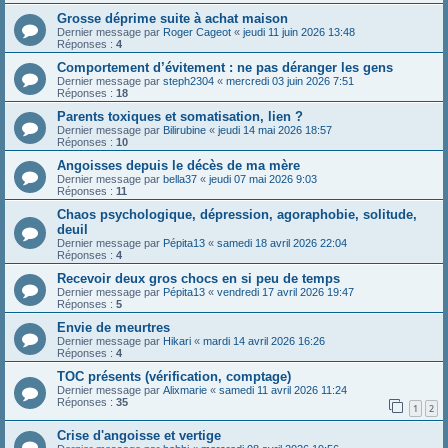
Grosse déprime suite à achat maison
Dernier message par
Roger Cageot
«
jeudi 11 juin 2026 13:48
Réponses :
4
Comportement d’évitement : ne pas déranger les gens
Dernier message par
steph2304
«
mercredi 03 juin 2026 7:51
Réponses :
18
Parents toxiques et somatisation, lien ?
Dernier message par
Bilirubine
«
jeudi 14 mai 2026 18:57
Réponses :
10
Angoisses depuis le décès de ma mère
Dernier message par
bella37
«
jeudi 07 mai 2026 9:03
Réponses :
11
Chaos psychologique, dépression, agoraphobie, solitude,
deuil
Dernier message par
Pépita13
«
samedi 18 avril 2026 22:04
Réponses :
4
Recevoir deux gros chocs en si peu de temps
Dernier message par
Pépita13
«
vendredi 17 avril 2026 19:47
Réponses :
5
Envie de meurtres
Dernier message par
Hikari
«
mardi 14 avril 2026 16:26
Réponses :
4
TOC présents (vérification, comptage)
Dernier message par
Alixmarie
«
samedi 11 avril 2026 11:24
Réponses :
35
1
2
Crise d'angoisse et vertige