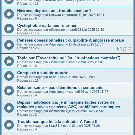
Réponses :
15
Névrose, dépression , trouble anxieux ?
Dernier message par
Kokwac
«
mercredi 11 juin 2025 12:11
Réponses :
6
Cystophobie ou la peur d'uriner
Dernier message par
clémentine
«
mardi 03 juin 2025 12:30
Réponses :
13
Pensées obsessionnelles : culpabilité & angoisse morale
Dernier message par
Amphigouri
«
lundi 02 juin 2025 12:37
Réponses :
25
1
2
Topic sur l'"over thinking" (ou "ruminations mentales")
Dernier message par
clémentine
«
lundi 12 mai 2025 11:34
Réponses :
3
Complexé a vouloir mourir
Dernier message par
Kriss
«
lundi 05 mai 2025 21:09
Réponses :
16
Relation saine = pas d'émotions et sentiments
Dernier message par
Amphigouri
«
samedi 26 avril 2025 15:27
Réponses :
4
Depuis l’adolescence, je m'imagine toutes sortes de
maladies graves : cancers, AVC, problèmes cardiaques…
Dernier message par
clémentine
«
jeudi 24 avril 2025 15:32
Réponses :
3
Trouble panique lié à la solitude. A l'aide !!!
Dernier message par
Lilas81
«
mardi 01 avril 2025 21:20
Réponses :
4