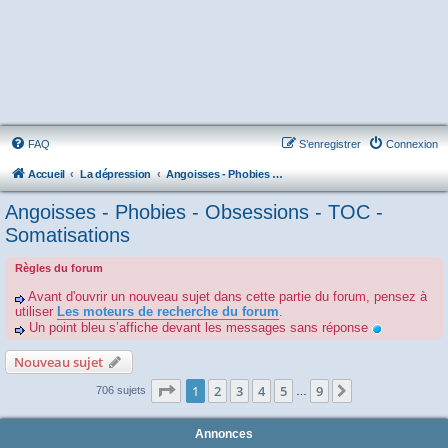
FAQ
S’enregistrer
Connexion
Accueil
La dépression
Angoisses - Phobies - Obsessions - TOC - Somatisations
Angoisses - Phobies - Obsessions - TOC -
Somatisations
Règles du forum
Avant d'ouvrir un nouveau sujet dans cette partie du forum, pensez à
utiliser
Les moteurs de recherche du forum
.
Un point bleu s’affiche devant les messages sans réponse
Nouveau sujet
Page
1
sur
9
1
2
3
4
5
9
Suivante
706 sujets
…
Annonces