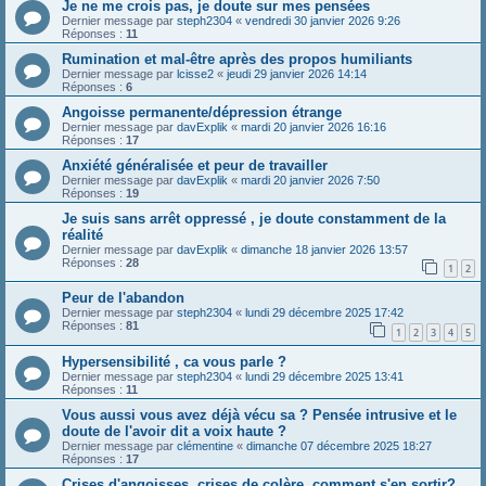
Je ne me crois pas, je doute sur mes pensées
Dernier message par
steph2304
«
vendredi 30 janvier 2026 9:26
Réponses :
11
Rumination et mal-être après des propos humiliants
Dernier message par
lcisse2
«
jeudi 29 janvier 2026 14:14
Réponses :
6
Angoisse permanente/dépression étrange
Dernier message par
davExplik
«
mardi 20 janvier 2026 16:16
Réponses :
17
Anxiété généralisée et peur de travailler
Dernier message par
davExplik
«
mardi 20 janvier 2026 7:50
Réponses :
19
Je suis sans arrêt oppressé , je doute constamment de la
réalité
Dernier message par
davExplik
«
dimanche 18 janvier 2026 13:57
Réponses :
28
1
2
Peur de l'abandon
Dernier message par
steph2304
«
lundi 29 décembre 2025 17:42
Réponses :
81
1
2
3
4
5
Hypersensibilité , ca vous parle ?
Dernier message par
steph2304
«
lundi 29 décembre 2025 13:41
Réponses :
11
Vous aussi vous avez déjà vécu sa ? Pensée intrusive et le
doute de l'avoir dit a voix haute ?
Dernier message par
clémentine
«
dimanche 07 décembre 2025 18:27
Réponses :
17
Crises d'angoisses, crises de colère, comment s'en sortir?