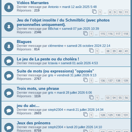
Vidéos Marrantes
Dernier message par
Antonio
«
mardi 12 août 2025 5:48
Réponses :
219
1
8
9
10
11
…
Jeu de l'objet insolite / du Schmilblic (avec photos
personnelles uniquement).
Dernier message par
BBchat
«
samedi 07 juin 2025 10:39
Réponses :
2346
1
115
116
117
118
…
Blagues
Dernier message par
clémentine
«
samedi 26 octobre 2024 22:14
Réponses :
814
1
38
39
40
41
…
Le jeu de La peste ou du choléra !
Dernier message par
Ictavia
«
samedi 01 août 2026 4:53
Suite de mots (ou expressions) "opposés"
Dernier message par
gris
«
vendredi 31 juillet 2026 9:13
Réponses :
2767
1
136
137
138
139
…
Trois mots, une phrase
Dernier message par
gris
«
mardi 28 juillet 2026 6:06
Réponses :
1116
1
53
54
55
56
…
jeu du abc...
Dernier message par
steph2304
«
mardi 21 juillet 2026 14:34
Réponses :
2603
1
128
129
130
131
…
Jeux des prénoms
Dernier message par
steph2304
«
lundi 20 juillet 2026 14:10
Réponses :
8759