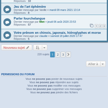
Réponses :
10
Jeu de l'art éphémère
Dernier message par
Vanille
«
mardi 09 mars 2021 13:14
Réponses :
8
Parler fourchelangue
Dernier message par
Miet
«
jeudi 06 août 2020 23:53
Réponses :
57
1
2
3
Votre prénom en chinois, japonais, hiéroglyphes et morse
Dernier message par
claudie
«
samedi 18 juillet 2020 17:47
Réponses :
5
Nouveau sujet
1
2
3
Suivante
220 sujets
Aller à
PERMISSIONS DU FORUM
Vous
ne pouvez pas
poster de nouveaux sujets
Vous
ne pouvez pas
répondre aux sujets
Vous
ne pouvez pas
modifier vos messages
Vous
ne pouvez pas
supprimer vos messages
Vous
ne pouvez pas
joindre des fichiers