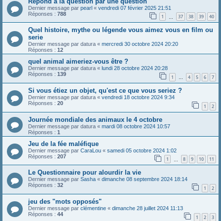
Repond a la question par une question
Dernier message par
pearl
«
vendredi 07 février 2025 21:51
Réponses :
788
1
37
38
39
40
…
Quel histoire, mythe ou légende vous aimez vous en film ou
serie
Dernier message par
datura
«
mercredi 30 octobre 2024 20:20
Réponses :
12
quel animal aimeriez-vous être ?
Dernier message par
datura
«
lundi 28 octobre 2024 20:28
Réponses :
139
1
4
5
6
7
…
Si vous étiez un objet, qu'est ce que vous seriez ?
Dernier message par
datura
«
vendredi 18 octobre 2024 9:34
Réponses :
20
1
2
Journée mondiale des animaux le 4 octobre
Dernier message par
datura
«
mardi 08 octobre 2024 10:57
Réponses :
1
Jeu de la fée maléfique
Dernier message par
CaraLou
«
samedi 05 octobre 2024 1:02
Réponses :
207
1
8
9
10
11
…
Le Questionnaire pour alourdir la vie
Dernier message par
Sasha
«
dimanche 08 septembre 2024 18:14
Réponses :
32
1
2
jeu des "mots opposés"
Dernier message par
clémentine
«
dimanche 28 juillet 2024 11:13
Réponses :
44
1
2
3