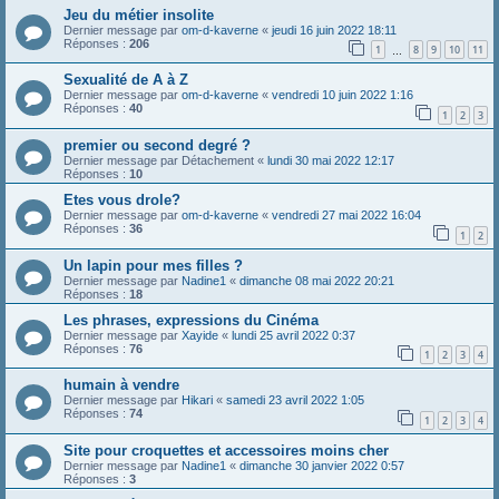
Jeu du métier insolite
Dernier message par
om-d-kaverne
«
jeudi 16 juin 2022 18:11
Réponses :
206
1
8
9
10
11
…
Sexualité de A à Z
Dernier message par
om-d-kaverne
«
vendredi 10 juin 2022 1:16
Réponses :
40
1
2
3
premier ou second degré ?
Dernier message par
Détachement
«
lundi 30 mai 2022 12:17
Réponses :
10
Etes vous drole?
Dernier message par
om-d-kaverne
«
vendredi 27 mai 2022 16:04
Réponses :
36
1
2
Un lapin pour mes filles ?
Dernier message par
Nadine1
«
dimanche 08 mai 2022 20:21
Réponses :
18
Les phrases, expressions du Cinéma
Dernier message par
Xayide
«
lundi 25 avril 2022 0:37
Réponses :
76
1
2
3
4
humain à vendre
Dernier message par
Hikari
«
samedi 23 avril 2022 1:05
Réponses :
74
1
2
3
4
Site pour croquettes et accessoires moins cher
Dernier message par
Nadine1
«
dimanche 30 janvier 2022 0:57
Réponses :
3