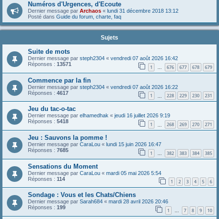
Numéros d'Urgences, d'Ecoute
Dernier message par
Archaos
«
lundi 31 décembre 2018 13:12
Posté dans
Guide du forum, charte, faq
Sujets
Suite de mots
Dernier message par
steph2304
«
vendredi 07 août 2026 16:42
Réponses :
13571
1
676
677
678
679
…
Commence par la fin
Dernier message par
steph2304
«
vendredi 07 août 2026 16:22
Réponses :
4617
1
228
229
230
231
…
Jeu du tac-o-tac
Dernier message par
elhamedhak
«
jeudi 16 juillet 2026 9:19
Réponses :
5418
1
268
269
270
271
…
Jeu : Sauvons la pomme !
Dernier message par
CaraLou
«
lundi 15 juin 2026 16:47
Réponses :
7685
1
382
383
384
385
…
Sensations du Moment
Dernier message par
CaraLou
«
mardi 05 mai 2026 5:54
Réponses :
114
1
2
3
4
5
6
Sondage : Vous et les Chats/Chiens
Dernier message par
Sarah684
«
mardi 28 avril 2026 20:46
Réponses :
199
1
7
8
9
10
…