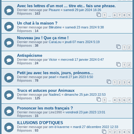
Avec les lettres d'un mot ... titre etc.. fais une phrase.
Dernier message par
Pisaure
«
samedi 29 juin 2024 16:26
Réponses :
163
1
6
7
8
9
…
Un chat à la maison ?
Dernier message par
Bilirubine
«
samedi 23 mars 2024 9:38
Réponses :
14
Nouveau jeu ! Que ça rime !
Dernier message par
CaraLou
«
jeudi 07 mars 2024 5:19
Réponses :
38
1
2
Antispécisme
Dernier message par
Victor
«
mercredi 17 janvier 2024 0:47
Réponses :
24
1
2
Petit jeu avec les mois, jours, prénoms...
Dernier message par
pearl
«
mardi 27 juin 2023 6:50
Réponses :
78
1
2
3
4
Trucs et astuces pour Animaux
Dernier message par
Nadine1
«
dimanche 25 juin 2023 22:53
Réponses :
125
1
4
5
6
7
…
Prononcer les mots français ?
Dernier message par
Line1990
«
vendredi 23 juin 2023 13:01
Réponses :
15
ILLUSIONS D'OPTIQUES
Dernier message par
om-d-kaverne
«
mardi 27 décembre 2022 12:33
Réponses :
93
1
2
3
4
5