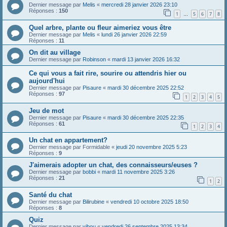
Dernier message par
Melis
«
mercredi 28 janvier 2026 23:10
Réponses :
150
1
5
6
7
8
…
Quel arbre, plante ou fleur aimeriez vous être
Dernier message par
Melis
«
lundi 26 janvier 2026 22:59
Réponses :
11
On dit au village
Dernier message par
Robinson
«
mardi 13 janvier 2026 16:32
Ce qui vous a fait rire, sourire ou attendris hier ou
aujourd'hui
Dernier message par
Pisaure
«
mardi 30 décembre 2025 22:52
Réponses :
97
1
2
3
4
5
Jeu de mot
Dernier message par
Pisaure
«
mardi 30 décembre 2025 22:35
Réponses :
61
1
2
3
4
Un chat en appartement?
Dernier message par
Formidable
«
jeudi 20 novembre 2025 5:23
Réponses :
9
J'aimerais adopter un chat, des connaisseurs/euses ?
Dernier message par
bobbi
«
mardi 11 novembre 2025 3:26
Réponses :
21
1
2
Santé du chat
Dernier message par
Bilirubine
«
vendredi 10 octobre 2025 18:50
Réponses :
8
Quiz
Dernier message par
vibou
«
vendredi 26 septembre 2025 13:34