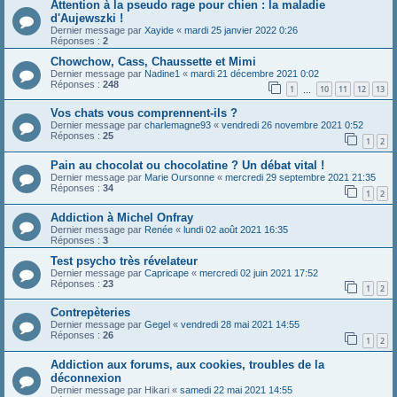
Attention à la pseudo rage pour chien : la maladie
d'Aujewszki !
Dernier message par
Xayide
«
mardi 25 janvier 2022 0:26
Réponses :
2
Chowchow, Cass, Chaussette et Mimi
Dernier message par
Nadine1
«
mardi 21 décembre 2021 0:02
Réponses :
248
1
10
11
12
13
…
Vos chats vous comprennent-ils ?
Dernier message par
charlemagne93
«
vendredi 26 novembre 2021 0:52
Réponses :
25
1
2
Pain au chocolat ou chocolatine ? Un débat vital !
Dernier message par
Marie Oursonne
«
mercredi 29 septembre 2021 21:35
Réponses :
34
1
2
Addiction à Michel Onfray
Dernier message par
Renée
«
lundi 02 août 2021 16:35
Réponses :
3
Test psycho très révelateur
Dernier message par
Capricape
«
mercredi 02 juin 2021 17:52
Réponses :
23
1
2
Contrepèteries
Dernier message par
Gegel
«
vendredi 28 mai 2021 14:55
Réponses :
26
1
2
Addiction aux forums, aux cookies, troubles de la
déconnexion
Dernier message par
Hikari
«
samedi 22 mai 2021 14:55