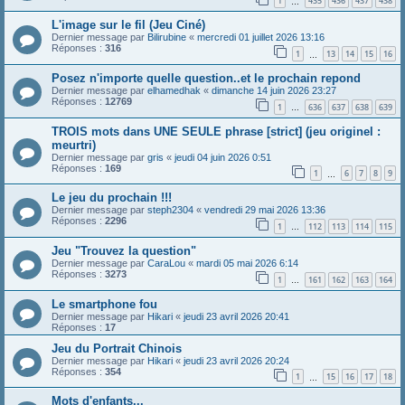
1
435
436
437
438
…
L'image sur le fil (Jeu Ciné)
Dernier message par
Bilirubine
«
mercredi 01 juillet 2026 13:16
Réponses :
316
1
13
14
15
16
…
Posez n'importe quelle question..et le prochain repond
Dernier message par
elhamedhak
«
dimanche 14 juin 2026 23:27
Réponses :
12769
1
636
637
638
639
…
TROIS mots dans UNE SEULE phrase [strict] (jeu originel :
meurtri)
Dernier message par
gris
«
jeudi 04 juin 2026 0:51
Réponses :
169
1
6
7
8
9
…
Le jeu du prochain !!!
Dernier message par
steph2304
«
vendredi 29 mai 2026 13:36
Réponses :
2296
1
112
113
114
115
…
Jeu "Trouvez la question"
Dernier message par
CaraLou
«
mardi 05 mai 2026 6:14
Réponses :
3273
1
161
162
163
164
…
Le smartphone fou
Dernier message par
Hikari
«
jeudi 23 avril 2026 20:41
Réponses :
17
Jeu du Portrait Chinois
Dernier message par
Hikari
«
jeudi 23 avril 2026 20:24
Réponses :
354
1
15
16
17
18
…
Mots d'enfants...