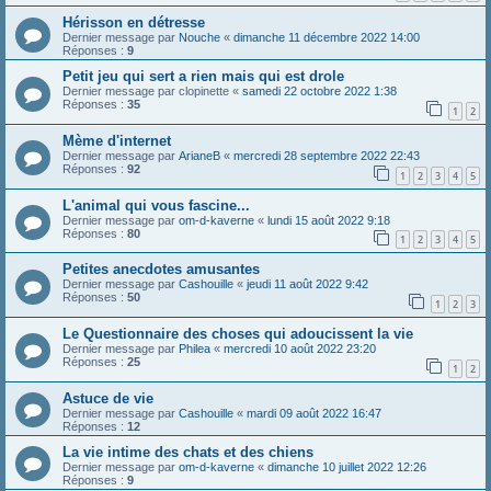
Hérisson en détresse
Dernier message par
Nouche
«
dimanche 11 décembre 2022 14:00
Réponses :
9
Petit jeu qui sert a rien mais qui est drole
Dernier message par
clopinette
«
samedi 22 octobre 2022 1:38
Réponses :
35
1
2
Mème d'internet
Dernier message par
ArianeB
«
mercredi 28 septembre 2022 22:43
Réponses :
92
1
2
3
4
5
L'animal qui vous fascine...
Dernier message par
om-d-kaverne
«
lundi 15 août 2022 9:18
Réponses :
80
1
2
3
4
5
Petites anecdotes amusantes
Dernier message par
Cashouille
«
jeudi 11 août 2022 9:42
Réponses :
50
1
2
3
Le Questionnaire des choses qui adoucissent la vie
Dernier message par
Philea
«
mercredi 10 août 2022 23:20
Réponses :
25
1
2
Astuce de vie
Dernier message par
Cashouille
«
mardi 09 août 2022 16:47
Réponses :
12
La vie intime des chats et des chiens
Dernier message par
om-d-kaverne
«
dimanche 10 juillet 2022 12:26
Réponses :
9