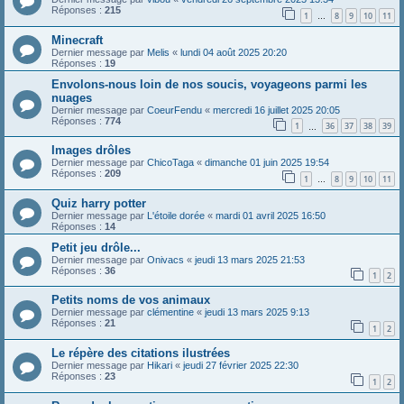
Réponses :
215
1
8
9
10
11
…
Minecraft
Dernier message par
Melis
«
lundi 04 août 2025 20:20
Réponses :
19
Envolons-nous loin de nos soucis, voyageons parmi les
nuages
Dernier message par
CoeurFendu
«
mercredi 16 juillet 2025 20:05
Réponses :
774
1
36
37
38
39
…
Images drôles
Dernier message par
ChicoTaga
«
dimanche 01 juin 2025 19:54
Réponses :
209
1
8
9
10
11
…
Quiz harry potter
Dernier message par
L'étoile dorée
«
mardi 01 avril 2025 16:50
Réponses :
14
Petit jeu drôle...
Dernier message par
Onivacs
«
jeudi 13 mars 2025 21:53
Réponses :
36
1
2
Petits noms de vos animaux
Dernier message par
clémentine
«
jeudi 13 mars 2025 9:13
Réponses :
21
1
2
Le répère des citations ilustrées
Dernier message par
Hikari
«
jeudi 27 février 2025 22:30
Réponses :
23
1
2