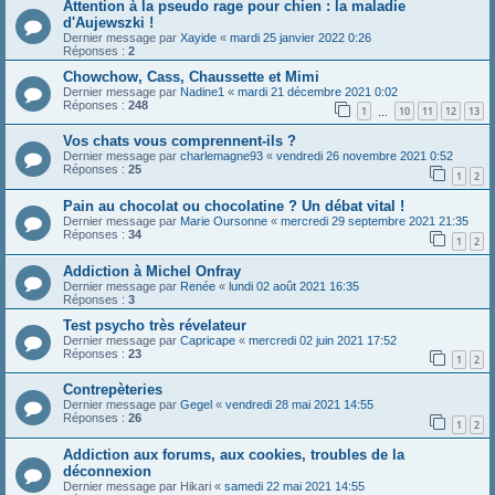
Attention à la pseudo rage pour chien : la maladie
d'Aujewszki !
Dernier message par
Xayide
«
mardi 25 janvier 2022 0:26
Réponses :
2
Chowchow, Cass, Chaussette et Mimi
Dernier message par
Nadine1
«
mardi 21 décembre 2021 0:02
Réponses :
248
1
10
11
12
13
…
Vos chats vous comprennent-ils ?
Dernier message par
charlemagne93
«
vendredi 26 novembre 2021 0:52
Réponses :
25
1
2
Pain au chocolat ou chocolatine ? Un débat vital !
Dernier message par
Marie Oursonne
«
mercredi 29 septembre 2021 21:35
Réponses :
34
1
2
Addiction à Michel Onfray
Dernier message par
Renée
«
lundi 02 août 2021 16:35
Réponses :
3
Test psycho très révelateur
Dernier message par
Capricape
«
mercredi 02 juin 2021 17:52
Réponses :
23
1
2
Contrepèteries
Dernier message par
Gegel
«
vendredi 28 mai 2021 14:55
Réponses :
26
1
2
Addiction aux forums, aux cookies, troubles de la
déconnexion
Dernier message par
Hikari
«
samedi 22 mai 2021 14:55