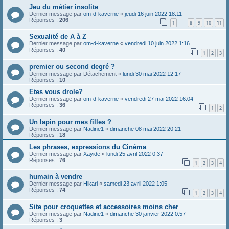
Jeu du métier insolite
Dernier message par
om-d-kaverne
«
jeudi 16 juin 2022 18:11
Réponses :
206
1
8
9
10
11
…
Sexualité de A à Z
Dernier message par
om-d-kaverne
«
vendredi 10 juin 2022 1:16
Réponses :
40
1
2
3
premier ou second degré ?
Dernier message par
Détachement
«
lundi 30 mai 2022 12:17
Réponses :
10
Etes vous drole?
Dernier message par
om-d-kaverne
«
vendredi 27 mai 2022 16:04
Réponses :
36
1
2
Un lapin pour mes filles ?
Dernier message par
Nadine1
«
dimanche 08 mai 2022 20:21
Réponses :
18
Les phrases, expressions du Cinéma
Dernier message par
Xayide
«
lundi 25 avril 2022 0:37
Réponses :
76
1
2
3
4
humain à vendre
Dernier message par
Hikari
«
samedi 23 avril 2022 1:05
Réponses :
74
1
2
3
4
Site pour croquettes et accessoires moins cher
Dernier message par
Nadine1
«
dimanche 30 janvier 2022 0:57
Réponses :
3