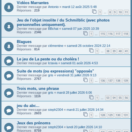
Vidéos Marrantes
Dernier message par
Antonio
«
mardi 12 août 2025 5:48
Réponses :
219
1
8
9
10
11
…
Jeu de l'objet insolite / du Schmilblic (avec photos
personnelles uniquement).
Dernier message par
BBchat
«
samedi 07 juin 2025 10:39
Réponses :
2346
1
115
116
117
118
…
Blagues
Dernier message par
clémentine
«
samedi 26 octobre 2024 22:14
Réponses :
814
1
38
39
40
41
…
Le jeu de La peste ou du choléra !
Dernier message par
Ictavia
«
samedi 01 août 2026 4:53
Suite de mots (ou expressions) "opposés"
Dernier message par
gris
«
vendredi 31 juillet 2026 9:13
Réponses :
2767
1
136
137
138
139
…
Trois mots, une phrase
Dernier message par
gris
«
mardi 28 juillet 2026 6:06
Réponses :
1116
1
53
54
55
56
…
jeu du abc...
Dernier message par
steph2304
«
mardi 21 juillet 2026 14:34
Réponses :
2603
1
128
129
130
131
…
Jeux des prénoms
Dernier message par
steph2304
«
lundi 20 juillet 2026 14:10
Réponses :
8759