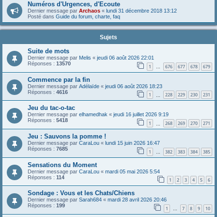
Numéros d'Urgences, d'Ecoute
Dernier message par
Archaos
«
lundi 31 décembre 2018 13:12
Posté dans
Guide du forum, charte, faq
Sujets
Suite de mots
Dernier message par
Melis
«
jeudi 06 août 2026 22:01
Réponses :
13570
1
676
677
678
679
…
Commence par la fin
Dernier message par
Adélaïde
«
jeudi 06 août 2026 18:23
Réponses :
4616
1
228
229
230
231
…
Jeu du tac-o-tac
Dernier message par
elhamedhak
«
jeudi 16 juillet 2026 9:19
Réponses :
5418
1
268
269
270
271
…
Jeu : Sauvons la pomme !
Dernier message par
CaraLou
«
lundi 15 juin 2026 16:47
Réponses :
7685
1
382
383
384
385
…
Sensations du Moment
Dernier message par
CaraLou
«
mardi 05 mai 2026 5:54
Réponses :
114
1
2
3
4
5
6
Sondage : Vous et les Chats/Chiens
Dernier message par
Sarah684
«
mardi 28 avril 2026 20:46
Réponses :
199
1
7
8
9
10
…