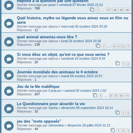
Repond a la question par une question
Dernier message par
pearl
«
vendredi 07 février 2025 21:51
Réponses :
788
1
37
38
39
40
…
Quel histoire, mythe ou légende vous aimez vous en film ou
serie
Dernier message par
datura
«
mercredi 30 octobre 2024 20:20
Réponses :
12
quel animal aimeriez-vous être ?
Dernier message par
datura
«
lundi 28 octobre 2024 20:28
Réponses :
139
1
4
5
6
7
…
Si vous étiez un objet, qu'est ce que vous seriez ?
Dernier message par
datura
«
vendredi 18 octobre 2024 9:34
Réponses :
20
1
2
Journée mondiale des animaux le 4 octobre
Dernier message par
datura
«
mardi 08 octobre 2024 10:57
Réponses :
1
Jeu de la fée maléfique
Dernier message par
CaraLou
«
samedi 05 octobre 2024 1:02
Réponses :
207
1
8
9
10
11
…
Le Questionnaire pour alourdir la vie
Dernier message par
Sasha
«
dimanche 08 septembre 2024 18:14
Réponses :
32
1
2
jeu des "mots opposés"
Dernier message par
clémentine
«
dimanche 28 juillet 2024 11:13
Réponses :
44
1
2
3