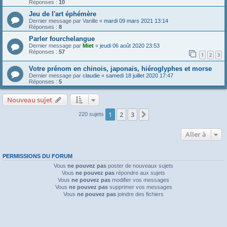
Réponses :
10
Jeu de l'art éphémère
Dernier message par
Vanille
«
mardi 09 mars 2021 13:14
Réponses :
8
Parler fourchelangue
Dernier message par
Miet
«
jeudi 06 août 2020 23:53
Réponses :
57
1
2
3
Votre prénom en chinois, japonais, hiéroglyphes et morse
Dernier message par
claudie
«
samedi 18 juillet 2020 17:47
Réponses :
5
Nouveau sujet
1
2
3
Suivante
220 sujets
Aller à
PERMISSIONS DU FORUM
Vous
ne pouvez pas
poster de nouveaux sujets
Vous
ne pouvez pas
répondre aux sujets
Vous
ne pouvez pas
modifier vos messages
Vous
ne pouvez pas
supprimer vos messages
Vous
ne pouvez pas
joindre des fichiers