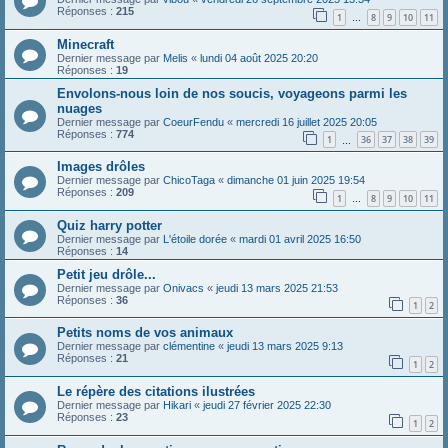
Réponses :
215
1
8
9
10
11
…
Minecraft
Dernier message par
Melis
«
lundi 04 août 2025 20:20
Réponses :
19
Envolons-nous loin de nos soucis, voyageons parmi les
nuages
Dernier message par
CoeurFendu
«
mercredi 16 juillet 2025 20:05
Réponses :
774
1
36
37
38
39
…
Images drôles
Dernier message par
ChicoTaga
«
dimanche 01 juin 2025 19:54
Réponses :
209
1
8
9
10
11
…
Quiz harry potter
Dernier message par
L'étoile dorée
«
mardi 01 avril 2025 16:50
Réponses :
14
Petit jeu drôle...
Dernier message par
Onivacs
«
jeudi 13 mars 2025 21:53
Réponses :
36
1
2
Petits noms de vos animaux
Dernier message par
clémentine
«
jeudi 13 mars 2025 9:13
Réponses :
21
1
2
Le répère des citations ilustrées
Dernier message par
Hikari
«
jeudi 27 février 2025 22:30
Réponses :
23
1
2