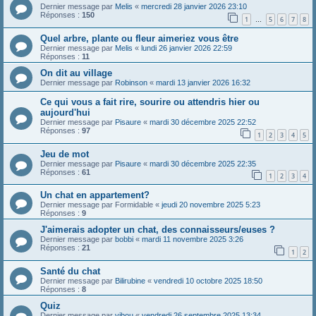
Dernier message par
Melis
«
mercredi 28 janvier 2026 23:10
Réponses :
150
1
5
6
7
8
…
Quel arbre, plante ou fleur aimeriez vous être
Dernier message par
Melis
«
lundi 26 janvier 2026 22:59
Réponses :
11
On dit au village
Dernier message par
Robinson
«
mardi 13 janvier 2026 16:32
Ce qui vous a fait rire, sourire ou attendris hier ou
aujourd'hui
Dernier message par
Pisaure
«
mardi 30 décembre 2025 22:52
Réponses :
97
1
2
3
4
5
Jeu de mot
Dernier message par
Pisaure
«
mardi 30 décembre 2025 22:35
Réponses :
61
1
2
3
4
Un chat en appartement?
Dernier message par
Formidable
«
jeudi 20 novembre 2025 5:23
Réponses :
9
J'aimerais adopter un chat, des connaisseurs/euses ?
Dernier message par
bobbi
«
mardi 11 novembre 2025 3:26
Réponses :
21
1
2
Santé du chat
Dernier message par
Bilirubine
«
vendredi 10 octobre 2025 18:50
Réponses :
8
Quiz
Dernier message par
vibou
«
vendredi 26 septembre 2025 13:34