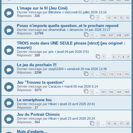
1
435
436
437
438
…
L'image sur le fil (Jeu Ciné)
Dernier message par
Bilirubine
«
mercredi 01 juillet 2026 13:16
Réponses :
316
1
13
14
15
16
…
Posez n'importe quelle question..et le prochain repond
Dernier message par
elhamedhak
«
dimanche 14 juin 2026 23:27
Réponses :
12769
1
636
637
638
639
…
TROIS mots dans UNE SEULE phrase [strict] (jeu originel :
meurtri)
Dernier message par
gris
«
jeudi 04 juin 2026 0:51
Réponses :
169
1
6
7
8
9
…
Le jeu du prochain !!!
Dernier message par
steph2304
«
vendredi 29 mai 2026 13:36
Réponses :
2296
1
112
113
114
115
…
Jeu "Trouvez la question"
Dernier message par
CaraLou
«
mardi 05 mai 2026 6:14
Réponses :
3273
1
161
162
163
164
…
Le smartphone fou
Dernier message par
Hikari
«
jeudi 23 avril 2026 20:41
Réponses :
17
Jeu du Portrait Chinois
Dernier message par
Hikari
«
jeudi 23 avril 2026 20:24
Réponses :
354
1
15
16
17
18
…
Mots d'enfants...