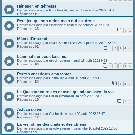
Hérisson en détresse
Dernier message par
Nouche
«
dimanche 11 décembre 2022 14:00
Réponses :
9
Petit jeu qui sert a rien mais qui est drole
Dernier message par
clopinette
«
samedi 22 octobre 2022 1:38
Réponses :
35
1
2
Mème d'internet
Dernier message par
ArianeB
«
mercredi 28 septembre 2022 22:43
Réponses :
92
1
2
3
4
5
L'animal qui vous fascine...
Dernier message par
om-d-kaverne
«
lundi 15 août 2022 9:18
Réponses :
80
1
2
3
4
5
Petites anecdotes amusantes
Dernier message par
Cashouille
«
jeudi 11 août 2022 9:42
Réponses :
50
1
2
3
Le Questionnaire des choses qui adoucissent la vie
Dernier message par
Philea
«
mercredi 10 août 2022 23:20
Réponses :
25
1
2
Astuce de vie
Dernier message par
Cashouille
«
mardi 09 août 2022 16:47
Réponses :
12
La vie intime des chats et des chiens
Dernier message par
om-d-kaverne
«
dimanche 10 juillet 2022 12:26
Réponses :
9