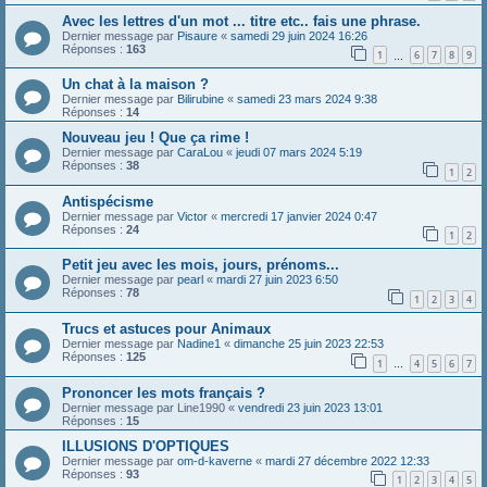
Avec les lettres d'un mot ... titre etc.. fais une phrase.
Dernier message par
Pisaure
«
samedi 29 juin 2024 16:26
Réponses :
163
1
6
7
8
9
…
Un chat à la maison ?
Dernier message par
Bilirubine
«
samedi 23 mars 2024 9:38
Réponses :
14
Nouveau jeu ! Que ça rime !
Dernier message par
CaraLou
«
jeudi 07 mars 2024 5:19
Réponses :
38
1
2
Antispécisme
Dernier message par
Victor
«
mercredi 17 janvier 2024 0:47
Réponses :
24
1
2
Petit jeu avec les mois, jours, prénoms...
Dernier message par
pearl
«
mardi 27 juin 2023 6:50
Réponses :
78
1
2
3
4
Trucs et astuces pour Animaux
Dernier message par
Nadine1
«
dimanche 25 juin 2023 22:53
Réponses :
125
1
4
5
6
7
…
Prononcer les mots français ?
Dernier message par
Line1990
«
vendredi 23 juin 2023 13:01
Réponses :
15
ILLUSIONS D'OPTIQUES
Dernier message par
om-d-kaverne
«
mardi 27 décembre 2022 12:33
Réponses :
93
1
2
3
4
5