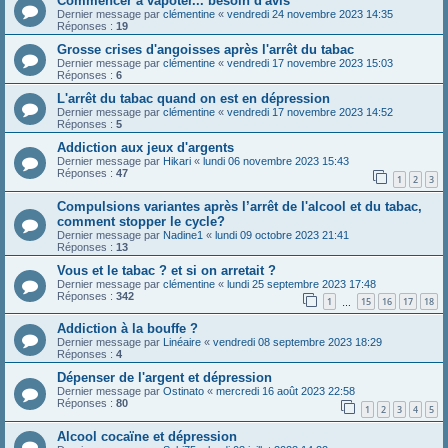
Commencer à vapoter... besoin d'avis
Dernier message par
clémentine
«
vendredi 24 novembre 2023 14:35
Réponses :
19
Grosse crises d'angoisses après l'arrêt du tabac
Dernier message par
clémentine
«
vendredi 17 novembre 2023 15:03
Réponses :
6
L'arrêt du tabac quand on est en dépression
Dernier message par
clémentine
«
vendredi 17 novembre 2023 14:52
Réponses :
5
Addiction aux jeux d'argents
Dernier message par
Hikari
«
lundi 06 novembre 2023 15:43
Réponses :
47
1
2
3
Compulsions variantes après l’arrêt de l'alcool et du tabac,
comment stopper le cycle?
Dernier message par
Nadine1
«
lundi 09 octobre 2023 21:41
Réponses :
13
Vous et le tabac ? et si on arretait ?
Dernier message par
clémentine
«
lundi 25 septembre 2023 17:48
Réponses :
342
1
15
16
17
18
…
Addiction à la bouffe ?
Dernier message par
Linéaire
«
vendredi 08 septembre 2023 18:29
Réponses :
4
Dépenser de l'argent et dépression
Dernier message par
Ostinato
«
mercredi 16 août 2023 22:58
Réponses :
80
1
2
3
4
5
Alcool cocaïne et dépression