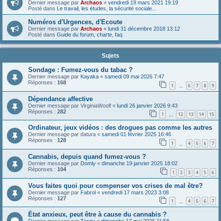
Dernier message par
Archaos
«
vendredi 19 mars 2021 19:19
Posté dans
Le travail, les études, la sécurité sociale...
Numéros d'Urgences, d'Ecoute
Dernier message par
Archaos
«
lundi 31 décembre 2018 13:12
Posté dans
Guide du forum, charte, faq
Sujets
Sondage : Fumez-vous du tabac ?
Dernier message par
Kayaka
«
samedi 09 mai 2026 7:47
Réponses :
168
1
6
7
8
9
…
Dépendance affective
Dernier message par
VirginiaWoolf
«
lundi 26 janvier 2026 9:43
Réponses :
282
1
12
13
14
15
…
Ordinateur, jeux vidéos : des drogues pas comme les autres
Dernier message par
datura
«
samedi 01 février 2025 16:46
Réponses :
128
1
4
5
6
7
…
Cannabis, depuis quand fumez-vous ?
Dernier message par
Domly
«
dimanche 19 janvier 2025 18:02
Réponses :
104
1
2
3
4
5
6
Vous faites quoi pour compenser vos crises de mal être?
Dernier message par
Fabrol
«
vendredi 17 mars 2023 3:08
Réponses :
127
1
4
5
6
7
…
État anxieux, peut être à cause du cannabis ?