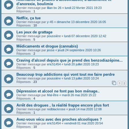
d'anorexie, boulimie
Dernier message par
lilian bv 26
«
lundi 22 février 2021 19:23
Réponses :
1
Netflix, ça tue
Dernier message par
y-45
«
dimanche 13 décembre 2020 16:05
Réponses :
10
Les jeux de grattage
Dernier message par
poussière
«
lundi 07 décembre 2020 12:42
Réponses :
5
Médicaments et drogue (cannabis)
Dernier message par
jesse
«
jeudi 24 septembre 2020 10:26
Réponses :
2
Craving d'alcool depuis que je prend des benzodiazépine...
Dernier message par
eric51454
«
lundi 20 juillet 2020 19:23
Réponses :
5
Beaucoup trop addictions qui vont tout me faire perdre
Dernier message par
poussière
«
lundi 13 juillet 2020 10:24
Réponses :
23
1
2
Dépression et alcool ne font pas bon ménage..
Dernier message par
Mal-être
«
mardi 26 mai 2020 15:22
Réponses :
4
Arrêt des drogues , la réalité frappe encore plus fort
Dernier message par
redblackrose
«
jeudi 14 mai 2020 12:08
Réponses :
1
Avez-vous vécu avec des proches alcooliques ?
Dernier message par
eric51454
«
vendredi 01 mai 2020 20:54
Réponses :
10