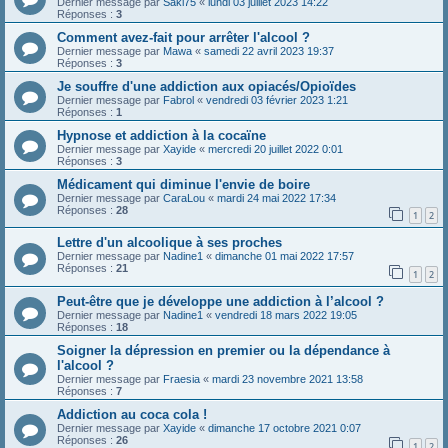
Dernier message par
Saki75
«
lundi 03 juillet 2023 14:22
Réponses :
3
Comment avez-fait pour arrêter l'alcool ?
Dernier message par
Mawa
«
samedi 22 avril 2023 19:37
Réponses :
3
Je souffre d'une addiction aux opiacés/Opioïdes
Dernier message par
Fabrol
«
vendredi 03 février 2023 1:21
Réponses :
1
Hypnose et addiction à la cocaïne
Dernier message par
Xayide
«
mercredi 20 juillet 2022 0:01
Réponses :
3
Médicament qui diminue l'envie de boire
Dernier message par
CaraLou
«
mardi 24 mai 2022 17:34
Réponses :
28
1
2
Lettre d'un alcoolique à ses proches
Dernier message par
Nadine1
«
dimanche 01 mai 2022 17:57
Réponses :
21
1
2
Peut-être que je développe une addiction à l’alcool ?
Dernier message par
Nadine1
«
vendredi 18 mars 2022 19:05
Réponses :
18
Soigner la dépression en premier ou la dépendance à
l'alcool ?
Dernier message par
Fraesia
«
mardi 23 novembre 2021 13:58
Réponses :
7
Addiction au coca cola !
Dernier message par
Xayide
«
dimanche 17 octobre 2021 0:07
Réponses :
26
1
2