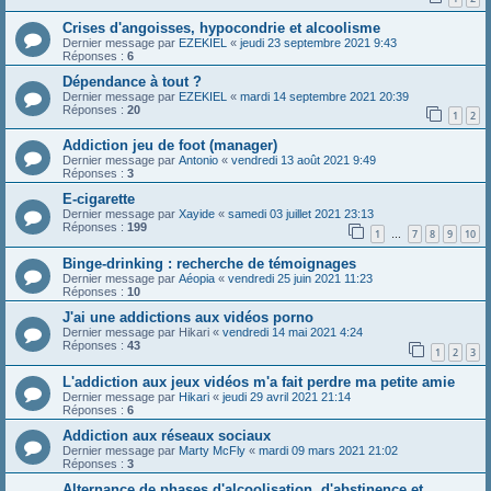
Crises d'angoisses, hypocondrie et alcoolisme
Dernier message par
EZEKIEL
«
jeudi 23 septembre 2021 9:43
Réponses :
6
Dépendance à tout ?
Dernier message par
EZEKIEL
«
mardi 14 septembre 2021 20:39
Réponses :
20
1
2
Addiction jeu de foot (manager)
Dernier message par
Antonio
«
vendredi 13 août 2021 9:49
Réponses :
3
E-cigarette
Dernier message par
Xayide
«
samedi 03 juillet 2021 23:13
Réponses :
199
1
7
8
9
10
…
Binge-drinking : recherche de témoignages
Dernier message par
Aéopia
«
vendredi 25 juin 2021 11:23
Réponses :
10
J'ai une addictions aux vidéos porno
Dernier message par
Hikari
«
vendredi 14 mai 2021 4:24
Réponses :
43
1
2
3
L'addiction aux jeux vidéos m'a fait perdre ma petite amie
Dernier message par
Hikari
«
jeudi 29 avril 2021 21:14
Réponses :
6
Addiction aux réseaux sociaux
Dernier message par
Marty McFly
«
mardi 09 mars 2021 21:02
Réponses :
3
Alternance de phases d'alcoolisation, d'abstinence et