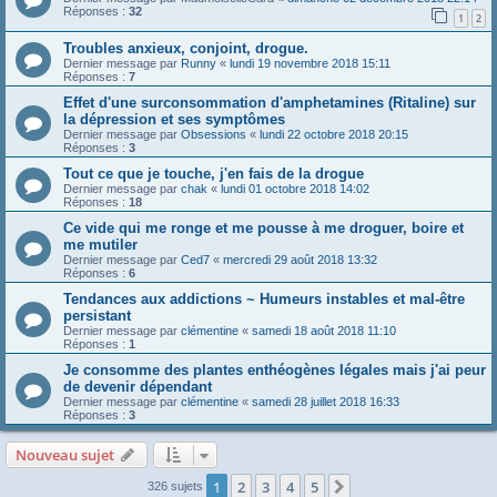
Réponses :
32
1
2
Troubles anxieux, conjoint, drogue.
Dernier message par
Runny
«
lundi 19 novembre 2018 15:11
Réponses :
7
Effet d'une surconsommation d'amphetamines (Ritaline) sur
la dépression et ses symptômes
Dernier message par
Obsessions
«
lundi 22 octobre 2018 20:15
Réponses :
3
Tout ce que je touche, j'en fais de la drogue
Dernier message par
chak
«
lundi 01 octobre 2018 14:02
Réponses :
18
Ce vide qui me ronge et me pousse à me droguer, boire et
me mutiler
Dernier message par
Ced7
«
mercredi 29 août 2018 13:32
Réponses :
6
Tendances aux addictions ~ Humeurs instables et mal-être
persistant
Dernier message par
clémentine
«
samedi 18 août 2018 11:10
Réponses :
1
Je consomme des plantes enthéogènes légales mais j'ai peur
de devenir dépendant
Dernier message par
clémentine
«
samedi 28 juillet 2018 16:33
Réponses :
3
Nouveau sujet
1
2
3
4
5
Suivante
326 sujets