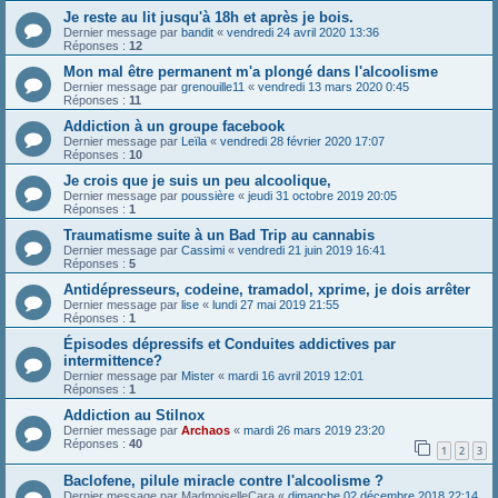
Je reste au lit jusqu'à 18h et après je bois.
Dernier message par
bandit
«
vendredi 24 avril 2020 13:36
Réponses :
12
Mon mal être permanent m'a plongé dans l'alcoolisme
Dernier message par
grenouille11
«
vendredi 13 mars 2020 0:45
Réponses :
11
Addiction à un groupe facebook
Dernier message par
Leïla
«
vendredi 28 février 2020 17:07
Réponses :
10
Je crois que je suis un peu alcoolique,
Dernier message par
poussière
«
jeudi 31 octobre 2019 20:05
Réponses :
1
Traumatisme suite à un Bad Trip au cannabis
Dernier message par
Cassimi
«
vendredi 21 juin 2019 16:41
Réponses :
5
Antidépresseurs, codeine, tramadol, xprime, je dois arrêter
Dernier message par
lise
«
lundi 27 mai 2019 21:55
Réponses :
1
Épisodes dépressifs et Conduites addictives par
intermittence?
Dernier message par
Mister
«
mardi 16 avril 2019 12:01
Réponses :
1
Addiction au Stilnox
Dernier message par
Archaos
«
mardi 26 mars 2019 23:20
Réponses :
40
1
2
3
Baclofene, pilule miracle contre l'alcoolisme ?
Dernier message par
MadmoiselleCara
«
dimanche 02 décembre 2018 22:14