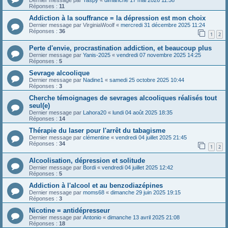
Dernier message par
Taspy
«
dimanche 17 mai 2026 11:58
Réponses :
11
Addiction à la souffrance = la dépression est mon choix
Dernier message par
VirginiaWoolf
«
mercredi 31 décembre 2025 11:24
Réponses :
36
1
2
Perte d'envie, procrastination addiction, et beaucoup plus
Dernier message par
Yanis-2025
«
vendredi 07 novembre 2025 14:25
Réponses :
5
Sevrage alcoolique
Dernier message par
Nadine1
«
samedi 25 octobre 2025 10:44
Réponses :
3
Cherche témoignages de sevrages alcooliques réalisés tout
seul(e)
Dernier message par
Lahora20
«
lundi 04 août 2025 18:35
Réponses :
14
Thérapie du laser pour l'arrêt du tabagisme
Dernier message par
clémentine
«
vendredi 04 juillet 2025 21:45
Réponses :
34
1
2
Alcoolisation, dépression et solitude
Dernier message par
Bordi
«
vendredi 04 juillet 2025 12:42
Réponses :
5
Addiction à l'alcool et au benzodiazépines
Dernier message par
moms68
«
dimanche 29 juin 2025 19:15
Réponses :
3
Nicotine = antidépresseur
Dernier message par
Antonio
«
dimanche 13 avril 2025 21:08
Réponses :
18