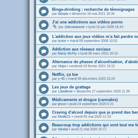
Binge-drinking : recherche de témoignages
par
Aéopia
»
dimanche 16 mai 2021 18:30
J'ai une addictions aux vidéos porno
par
Jebroiedunoir
»
lundi 16 juin 2008 16:43
L'addiction aux jeux vidéos m'a fait perdre m
par
tyrion
»
mardi 09 septembre 2008 10:52
Addiction aux réseaux sociaux
par
Marty McFly
»
lundi 08 mars 2021 20:10
Alternance de phases d'alcoolisation, d'abst
par
Vinjul
»
vendredi 19 février 2021 19:22
Netflix, ça tue
par
y-45
»
mardi 08 décembre 2020 15:24
Les jeux de grattage
par
Labellevie
»
dimanche 27 septembre 2020 11:39
Médicaments et drogue (cannabis)
par
jesse
»
jeudi 24 septembre 2020 0:21
Craving d'alcool depuis que je prend des be
par
Elodie21
»
mardi 05 mai 2020 21:19
Beaucoup trop addictions qui vont tout me fa
par
Vandal
»
jeudi 21 mai 2020 15:17