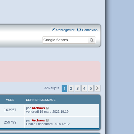
S’enregistrer
Connexion
1
2
3
4
5
Suivante
326 sujets
VUES
DERNIER MESSAGE
par
Archaos
163957
vendredi 19 mars 2021 19:19
par
Archaos
259799
lundi 31 décembre 2018 13:12