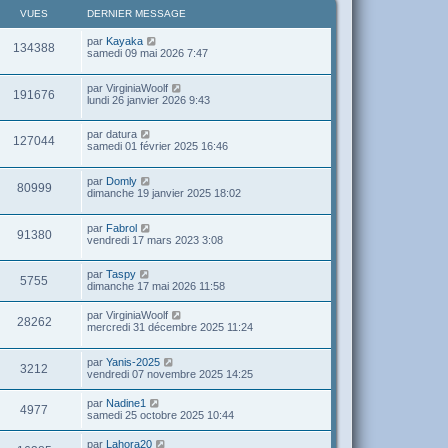
VUES
DERNIER MESSAGE
par
Kayaka
134388
samedi 09 mai 2026 7:47
par
VirginiaWoolf
191676
lundi 26 janvier 2026 9:43
par
datura
127044
samedi 01 février 2025 16:46
par
Domly
80999
dimanche 19 janvier 2025 18:02
par
Fabrol
91380
vendredi 17 mars 2023 3:08
par
Taspy
5755
dimanche 17 mai 2026 11:58
par
VirginiaWoolf
28262
mercredi 31 décembre 2025 11:24
par
Yanis-2025
3212
vendredi 07 novembre 2025 14:25
par
Nadine1
4977
samedi 25 octobre 2025 10:44
par
Lahora20