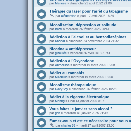
par
Marieee
»
dimanche 21 août 2022 21:00
Thérapie du laser pour l'arrêt du tabagisme
par
clémentine
»
jeudi 17 avril 2025 18:39
Alcoolisation, dépression et solitude
par
Bordi
»
mercredi 26 février 2025 20:41
Addiction à l'alcool et au benzodiazépines
par
Kaddar
»
dimanche 24 novembre 2024 21:32
Nicotine = antidépresseur
par
giboulée
»
vendredi 26 avril 2013 21:41
Addiction à l'Oxycodone
par
Anthelisse
»
mercredi 19 mars 2025 15:08
Addict au cannabis
par
Miliebulle
»
mercredi 19 mars 2025 13:50
Alcoolisme thérapeutique
par
DavyBoy
»
dimanche 16 février 2025 10:28
Addict à la cigarette électronique
par
Mhnhg
»
lundi 13 janvier 2025 0:07
Vous faites le janvier sans alcool ?
par
gris
»
mercredi 01 janvier 2025 21:39
Fumez-vous et est ce nécessaire pour vous a
par
charles38
»
mardi 17 avril 2007 13:00