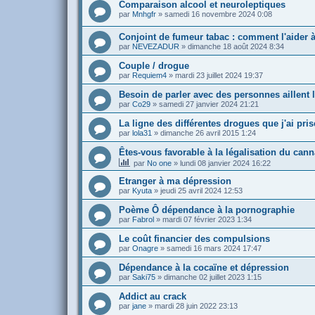
Comparaison alcool et neuroleptiques
par
Mnhgfr
»
samedi 16 novembre 2024 0:08
Conjoint de fumeur tabac : comment l'aider à
par
NEVEZADUR
»
dimanche 18 août 2024 8:34
Couple / drogue
par
Requiem4
»
mardi 23 juillet 2024 19:37
Besoin de parler avec des personnes aillent
par
Co29
»
samedi 27 janvier 2024 21:21
La ligne des différentes drogues que j'ai pris
par
lola31
»
dimanche 26 avril 2015 1:24
Êtes-vous favorable à la légalisation du can
par
No one
»
lundi 08 janvier 2024 16:22
Etranger à ma dépression
par
Kyuta
»
jeudi 25 avril 2024 12:53
Poème Ô dépendance à la pornographie
par
Fabrol
»
mardi 07 février 2023 1:34
Le coût financier des compulsions
par
Onagre
»
samedi 16 mars 2024 17:47
Dépendance à la cocaïne et dépression
par
Saki75
»
dimanche 02 juillet 2023 1:15
Addict au crack
par
jane
»
mardi 28 juin 2022 23:13