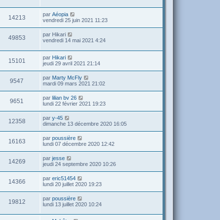
par
Aéopia
14213
vendredi 25 juin 2021 11:23
par
Hikari
49853
vendredi 14 mai 2021 4:24
par
Hikari
15101
jeudi 29 avril 2021 21:14
par
Marty McFly
9547
mardi 09 mars 2021 21:02
par
lilian bv 26
9651
lundi 22 février 2021 19:23
par
y-45
12358
dimanche 13 décembre 2020 16:05
par
poussière
16163
lundi 07 décembre 2020 12:42
par
jesse
14269
jeudi 24 septembre 2020 10:26
par
eric51454
14366
lundi 20 juillet 2020 19:23
par
poussière
19812
lundi 13 juillet 2020 10:24