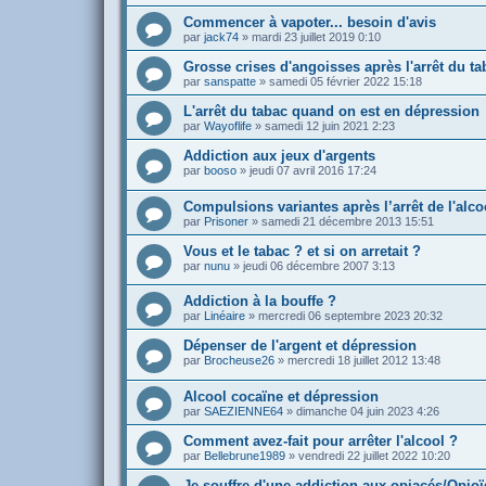
Commencer à vapoter... besoin d'avis
par
jack74
»
mardi 23 juillet 2019 0:10
Grosse crises d'angoisses après l'arrêt du ta
par
sanspatte
»
samedi 05 février 2022 15:18
L'arrêt du tabac quand on est en dépression
par
Wayoflife
»
samedi 12 juin 2021 2:23
Addiction aux jeux d'argents
par
booso
»
jeudi 07 avril 2016 17:24
Compulsions variantes après l’arrêt de l'alc
par
Prisoner
»
samedi 21 décembre 2013 15:51
Vous et le tabac ? et si on arretait ?
par
nunu
»
jeudi 06 décembre 2007 3:13
Addiction à la bouffe ?
par
Linéaire
»
mercredi 06 septembre 2023 20:32
Dépenser de l'argent et dépression
par
Brocheuse26
»
mercredi 18 juillet 2012 13:48
Alcool cocaïne et dépression
par
SAEZIENNE64
»
dimanche 04 juin 2023 4:26
Comment avez-fait pour arrêter l'alcool ?
par
Bellebrune1989
»
vendredi 22 juillet 2022 10:20
Je souffre d'une addiction aux opiacés/Opio