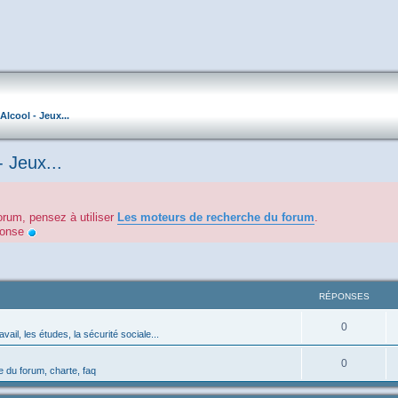
Alcool - Jeux...
- Jeux...
orum, pensez à utiliser
Les moteurs de recherche du forum
.
éponse
RÉPONSES
0
avail, les études, la sécurité sociale...
0
 du forum, charte, faq