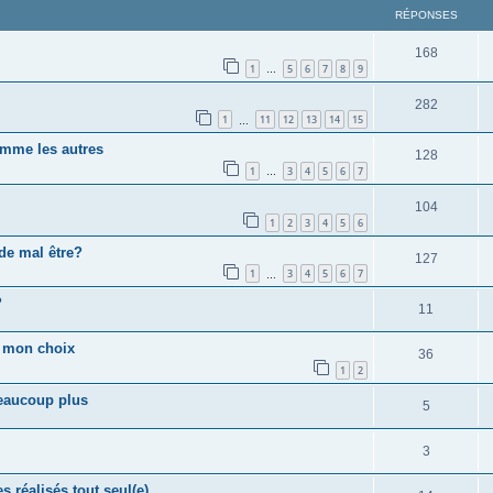
RÉPONSES
168
1
5
6
7
8
9
…
282
1
11
12
13
14
15
…
omme les autres
128
1
3
4
5
6
7
…
104
1
2
3
4
5
6
de mal être?
127
1
3
4
5
6
7
…
?
11
t mon choix
36
1
2
beaucoup plus
5
3
 réalisés tout seul(e)