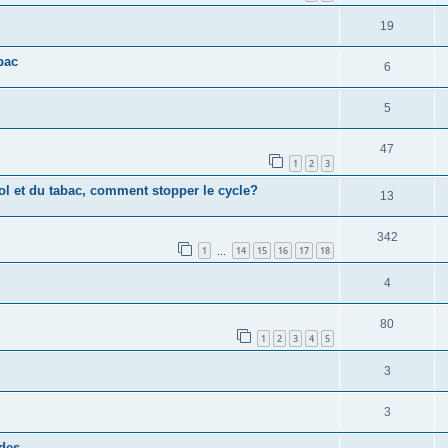
19
bac
6
5
47
1
2
3
ool et du tabac, comment stopper le cycle?
13
342
1
14
15
16
17
18
…
4
80
1
2
3
4
5
3
3
ïdes