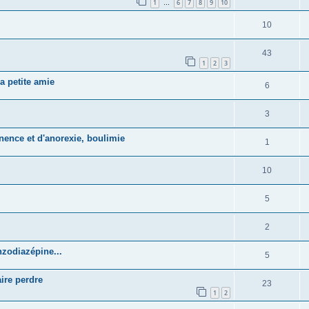
1
6
7
8
9
10
…
10
43
1
2
3
a petite amie
6
3
inence et d'anorexie, boulimie
1
10
5
2
nzodiazépine...
5
ire perdre
23
1
2