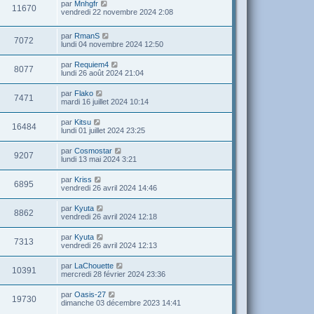
par
Mnhgfr
11670
vendredi 22 novembre 2024 2:08
par
RmanS
7072
lundi 04 novembre 2024 12:50
par
Requiem4
8077
lundi 26 août 2024 21:04
par
Flako
7471
mardi 16 juillet 2024 10:14
par
Kitsu
16484
lundi 01 juillet 2024 23:25
par
Cosmostar
9207
lundi 13 mai 2024 3:21
par
Kriss
6895
vendredi 26 avril 2024 14:46
par
Kyuta
8862
vendredi 26 avril 2024 12:18
par
Kyuta
7313
vendredi 26 avril 2024 12:13
par
LaChouette
10391
mercredi 28 février 2024 23:36
par
Oasis-27
19730
dimanche 03 décembre 2023 14:41