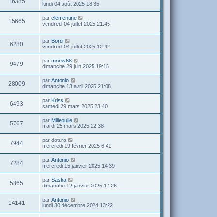
16385
lundi 04 août 2025 18:35
par
clémentine
15665
vendredi 04 juillet 2025 21:45
par
Bordi
6280
vendredi 04 juillet 2025 12:42
par
moms68
9479
dimanche 29 juin 2025 19:15
par
Antonio
28009
dimanche 13 avril 2025 21:08
par
Kriss
6493
samedi 29 mars 2025 23:40
par
Miliebulle
5767
mardi 25 mars 2025 22:38
par
datura
7944
mercredi 19 février 2025 6:41
par
Antonio
7284
mercredi 15 janvier 2025 14:39
par
Sasha
5865
dimanche 12 janvier 2025 17:26
par
Antonio
14141
lundi 30 décembre 2024 13:22