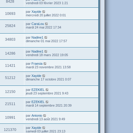
8428
vendredi 03 février 2023 1:21
par
Xayide
10693
mercredi 20 juillet 2022 0:01
par
CaraLou
25824
mardi 24 mai 2022 17:34
par
Nadine1
34803
dimanche 01 mai 2022 17:57
par
Nadine1
14286
vendredi 18 mars 2022 19:05
par
Fraesia
11421
mardi 23 novembre 2021 13:58
par
Xayide
51212
dimanche 17 octobre 2021 0:07
par
EZEKIEL
12150
jeudi 23 septembre 2021 9:43
par
EZEKIEL
21511
mardi 14 septembre 2021 20:39
par
Antonio
10991
vendredi 13 août 2021 9:49
par
Xayide
121370
samedi 03 juillet 2021 23:13