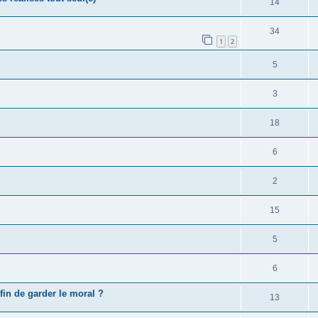
14
34
1
2
5
3
18
6
2
15
5
6
fin de garder le moral ?
13