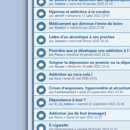
par
Teatime
»
mercredi 25 janvier 2023 21:43
Hypnose et addiction à la cocaïne
par
alex69
»
dimanche 17 juillet 2022 23:57
Médicament qui diminue l'envie de boire
par
Elodie21
»
mardi 02 juin 2020 17:39
Lettre d'un alcoolique à ses proches
par
Jeannot
»
mercredi 09 juin 2010 19:16
Peut-être que je développe une addiction à l’
par
Parou
»
vendredi 15 janvier 2021 22:12
Soigner la dépression en premier ou la dépe
par
Aéopia
»
dimanche 18 juillet 2021 23:41
Addiction au coca cola !
par
Inca
»
lundi 25 mai 2009 14:01
Crises d'angoisses, hypocondrie et alcoolis
par
Fashionnista13
»
lundi 20 septembre 2021 20:35
Dépendance à tout ?
par
le_roi_boiteux
»
samedi 11 septembre 2021 15:46
Addiction jeu de foot (manager)
par
fidosu
»
mardi 10 août 2021 12:27
E-cigarette
par
Détachement
»
samedi 08 février 2014 21:01