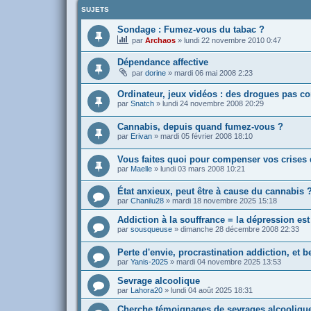
SUJETS
Sondage : Fumez-vous du tabac ?
par
Archaos
»
lundi 22 novembre 2010 0:47
Dépendance affective
par
dorine
»
mardi 06 mai 2008 2:23
Ordinateur, jeux vidéos : des drogues pas c
par
Snatch
»
lundi 24 novembre 2008 20:29
Cannabis, depuis quand fumez-vous ?
par
Erivan
»
mardi 05 février 2008 18:10
Vous faites quoi pour compenser vos crises 
par
Maelle
»
lundi 03 mars 2008 10:21
État anxieux, peut être à cause du cannabis 
par
Chanilu28
»
mardi 18 novembre 2025 15:18
Addiction à la souffrance = la dépression es
par
sousqueuse
»
dimanche 28 décembre 2008 22:33
Perte d'envie, procrastination addiction, et 
par
Yanis-2025
»
mardi 04 novembre 2025 13:53
Sevrage alcoolique
par
Lahora20
»
lundi 04 août 2025 18:31
Cherche témoignages de sevrages alcooliques