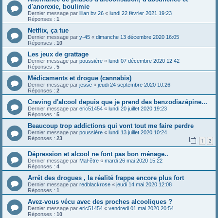
d'anorexie, boulimie
Dernier message par
lilian bv 26
«
lundi 22 février 2021 19:23
Réponses :
1
Netflix, ça tue
Dernier message par
y-45
«
dimanche 13 décembre 2020 16:05
Réponses :
10
Les jeux de grattage
Dernier message par
poussière
«
lundi 07 décembre 2020 12:42
Réponses :
5
Médicaments et drogue (cannabis)
Dernier message par
jesse
«
jeudi 24 septembre 2020 10:26
Réponses :
2
Craving d'alcool depuis que je prend des benzodiazépine...
Dernier message par
eric51454
«
lundi 20 juillet 2020 19:23
Réponses :
5
Beaucoup trop addictions qui vont tout me faire perdre
Dernier message par
poussière
«
lundi 13 juillet 2020 10:24
Réponses :
23
1
2
Dépression et alcool ne font pas bon ménage..
Dernier message par
Mal-être
«
mardi 26 mai 2020 15:22
Réponses :
4
Arrêt des drogues , la réalité frappe encore plus fort
Dernier message par
redblackrose
«
jeudi 14 mai 2020 12:08
Réponses :
1
Avez-vous vécu avec des proches alcooliques ?
Dernier message par
eric51454
«
vendredi 01 mai 2020 20:54
Réponses :
10