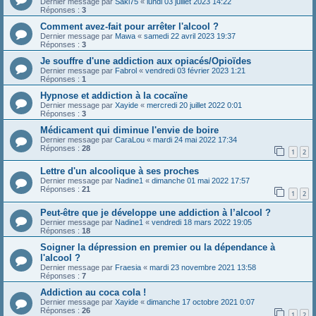
Dernier message par
Saki75
«
lundi 03 juillet 2023 14:22
Réponses :
3
Comment avez-fait pour arrêter l'alcool ?
Dernier message par
Mawa
«
samedi 22 avril 2023 19:37
Réponses :
3
Je souffre d'une addiction aux opiacés/Opioïdes
Dernier message par
Fabrol
«
vendredi 03 février 2023 1:21
Réponses :
1
Hypnose et addiction à la cocaïne
Dernier message par
Xayide
«
mercredi 20 juillet 2022 0:01
Réponses :
3
Médicament qui diminue l'envie de boire
Dernier message par
CaraLou
«
mardi 24 mai 2022 17:34
Réponses :
28
1
2
Lettre d'un alcoolique à ses proches
Dernier message par
Nadine1
«
dimanche 01 mai 2022 17:57
Réponses :
21
1
2
Peut-être que je développe une addiction à l’alcool ?
Dernier message par
Nadine1
«
vendredi 18 mars 2022 19:05
Réponses :
18
Soigner la dépression en premier ou la dépendance à
l'alcool ?
Dernier message par
Fraesia
«
mardi 23 novembre 2021 13:58
Réponses :
7
Addiction au coca cola !
Dernier message par
Xayide
«
dimanche 17 octobre 2021 0:07
Réponses :
26
1
2