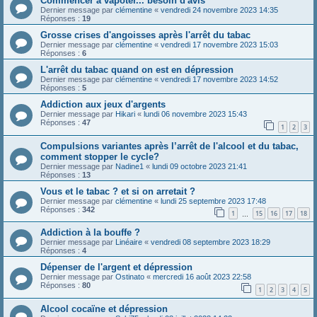
Commencer à vapoter... besoin d'avis
Dernier message par
clémentine
«
vendredi 24 novembre 2023 14:35
Réponses :
19
Grosse crises d'angoisses après l'arrêt du tabac
Dernier message par
clémentine
«
vendredi 17 novembre 2023 15:03
Réponses :
6
L'arrêt du tabac quand on est en dépression
Dernier message par
clémentine
«
vendredi 17 novembre 2023 14:52
Réponses :
5
Addiction aux jeux d'argents
Dernier message par
Hikari
«
lundi 06 novembre 2023 15:43
Réponses :
47
1
2
3
Compulsions variantes après l’arrêt de l'alcool et du tabac,
comment stopper le cycle?
Dernier message par
Nadine1
«
lundi 09 octobre 2023 21:41
Réponses :
13
Vous et le tabac ? et si on arretait ?
Dernier message par
clémentine
«
lundi 25 septembre 2023 17:48
Réponses :
342
1
15
16
17
18
…
Addiction à la bouffe ?
Dernier message par
Linéaire
«
vendredi 08 septembre 2023 18:29
Réponses :
4
Dépenser de l'argent et dépression
Dernier message par
Ostinato
«
mercredi 16 août 2023 22:58
Réponses :
80
1
2
3
4
5
Alcool cocaïne et dépression