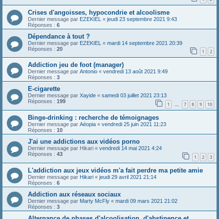
Crises d'angoisses, hypocondrie et alcoolisme
Dernier message par
EZEKIEL
«
jeudi 23 septembre 2021 9:43
Réponses :
6
Dépendance à tout ?
Dernier message par
EZEKIEL
«
mardi 14 septembre 2021 20:39
Réponses :
20
1
2
Addiction jeu de foot (manager)
Dernier message par
Antonio
«
vendredi 13 août 2021 9:49
Réponses :
3
E-cigarette
Dernier message par
Xayide
«
samedi 03 juillet 2021 23:13
Réponses :
199
1
7
8
9
10
…
Binge-drinking : recherche de témoignages
Dernier message par
Aéopia
«
vendredi 25 juin 2021 11:23
Réponses :
10
J'ai une addictions aux vidéos porno
Dernier message par
Hikari
«
vendredi 14 mai 2021 4:24
Réponses :
43
1
2
3
L'addiction aux jeux vidéos m'a fait perdre ma petite amie
Dernier message par
Hikari
«
jeudi 29 avril 2021 21:14
Réponses :
6
Addiction aux réseaux sociaux
Dernier message par
Marty McFly
«
mardi 09 mars 2021 21:02
Réponses :
3
Alternance de phases d'alcoolisation, d'abstinence et