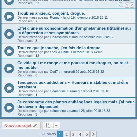
Réponses :
32
1
2
Troubles anxieux, conjoint, drogue.
Dernier message par
Runny
«
lundi 19 novembre 2018 15:11
Réponses :
7
Effet d'une surconsommation d'amphetamines (Ritaline) sur
la dépression et ses symptômes
Dernier message par
Obsessions
«
lundi 22 octobre 2018 20:15
Réponses :
3
Tout ce que je touche, j'en fais de la drogue
Dernier message par
chak
«
lundi 01 octobre 2018 14:02
Réponses :
18
Ce vide qui me ronge et me pousse à me droguer, boire et
me mutiler
Dernier message par
Ced7
«
mercredi 29 août 2018 13:32
Réponses :
6
Tendances aux addictions ~ Humeurs instables et mal-être
persistant
Dernier message par
clémentine
«
samedi 18 août 2018 11:10
Réponses :
1
Je consomme des plantes enthéogènes légales mais j'ai peur
de devenir dépendant
Dernier message par
clémentine
«
samedi 28 juillet 2018 16:33
Réponses :
3
Nouveau sujet
1
2
3
4
5
Suivante
326 sujets