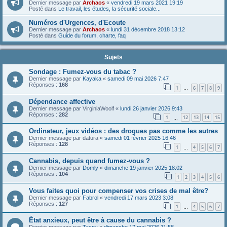
Dernier message par
Archaos
«
vendredi 19 mars 2021 19:19
Posté dans
Le travail, les études, la sécurité sociale...
Numéros d'Urgences, d'Ecoute
Dernier message par
Archaos
«
lundi 31 décembre 2018 13:12
Posté dans
Guide du forum, charte, faq
Sujets
Sondage : Fumez-vous du tabac ?
Dernier message par
Kayaka
«
samedi 09 mai 2026 7:47
Réponses :
168
1
6
7
8
9
…
Dépendance affective
Dernier message par
VirginiaWoolf
«
lundi 26 janvier 2026 9:43
Réponses :
282
1
12
13
14
15
…
Ordinateur, jeux vidéos : des drogues pas comme les autres
Dernier message par
datura
«
samedi 01 février 2025 16:46
Réponses :
128
1
4
5
6
7
…
Cannabis, depuis quand fumez-vous ?
Dernier message par
Domly
«
dimanche 19 janvier 2025 18:02
Réponses :
104
1
2
3
4
5
6
Vous faites quoi pour compenser vos crises de mal être?
Dernier message par
Fabrol
«
vendredi 17 mars 2023 3:08
Réponses :
127
1
4
5
6
7
…
État anxieux, peut être à cause du cannabis ?