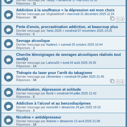
Dernier message par
Taspy
«
dimanche 17 mai 2026 11:58
Réponses :
11
Addiction à la souffrance = la dépression est mon choix
Dernier message par
VirginiaWoolf
«
mercredi 31 décembre 2025 11:24
Réponses :
36
1
2
Perte d'envie, procrastination addiction, et beaucoup plus
Dernier message par
Yanis-2025
«
vendredi 07 novembre 2025 14:25
Réponses :
5
Sevrage alcoolique
Dernier message par
Nadine1
«
samedi 25 octobre 2025 10:44
Réponses :
3
Cherche témoignages de sevrages alcooliques réalisés tout
seul(e)
Dernier message par
Lahora20
«
lundi 04 août 2025 18:35
Réponses :
14
Thérapie du laser pour l'arrêt du tabagisme
Dernier message par
clémentine
«
vendredi 04 juillet 2025 21:45
Réponses :
34
1
2
Alcoolisation, dépression et solitude
Dernier message par
Bordi
«
vendredi 04 juillet 2025 12:42
Réponses :
5
Addiction à l'alcool et au benzodiazépines
Dernier message par
moms68
«
dimanche 29 juin 2025 19:15
Réponses :
3
Nicotine = antidépresseur
Dernier message par
Antonio
«
dimanche 13 avril 2025 21:08
Réponses :
18