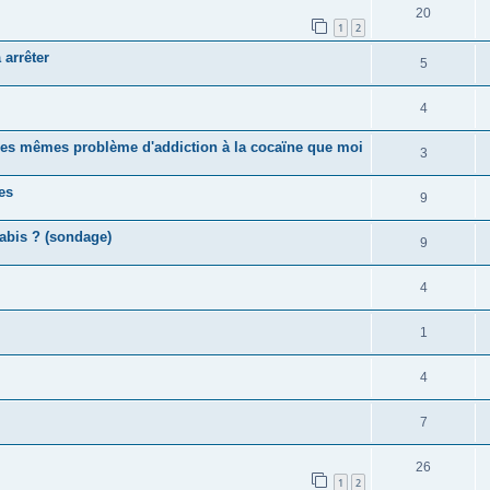
20
1
2
 arrêter
5
4
 les mêmes problème d'addiction à la cocaïne que moi
3
es
9
nabis ? (sondage)
9
4
1
4
7
26
1
2