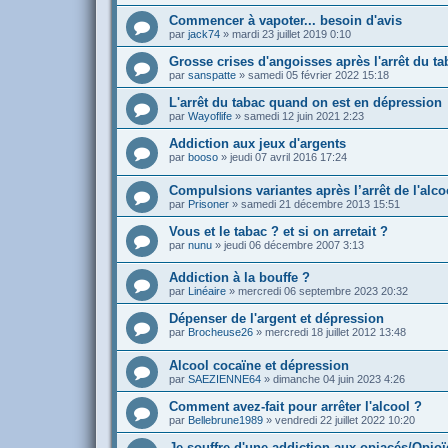
Commencer à vapoter... besoin d'avis
par
jack74
»
mardi 23 juillet 2019 0:10
Grosse crises d'angoisses après l'arrêt du ta
par
sanspatte
»
samedi 05 février 2022 15:18
L'arrêt du tabac quand on est en dépression
par
Wayoflife
»
samedi 12 juin 2021 2:23
Addiction aux jeux d'argents
par
booso
»
jeudi 07 avril 2016 17:24
Compulsions variantes après l’arrêt de l'alc
par
Prisoner
»
samedi 21 décembre 2013 15:51
Vous et le tabac ? et si on arretait ?
par
nunu
»
jeudi 06 décembre 2007 3:13
Addiction à la bouffe ?
par
Linéaire
»
mercredi 06 septembre 2023 20:32
Dépenser de l'argent et dépression
par
Brocheuse26
»
mercredi 18 juillet 2012 13:48
Alcool cocaïne et dépression
par
SAEZIENNE64
»
dimanche 04 juin 2023 4:26
Comment avez-fait pour arrêter l'alcool ?
par
Bellebrune1989
»
vendredi 22 juillet 2022 10:20
Je souffre d'une addiction aux opiacés/Opio