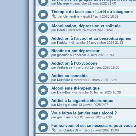
par
Marieee
»
dimanche 21 août 2022 21:00
Thérapie du laser pour l'arrêt du tabagisme
par
clémentine
»
jeudi 17 avril 2025 18:39
Alcoolisation, dépression et solitude
par
Bordi
»
mercredi 26 février 2025 20:41
Addiction à l'alcool et au benzodiazépines
par
Kaddar
»
dimanche 24 novembre 2024 21:32
Nicotine = antidépresseur
par
giboulée
»
vendredi 26 avril 2013 21:41
Addiction à l'Oxycodone
par
Anthelisse
»
mercredi 19 mars 2025 15:08
Addict au cannabis
par
Miliebulle
»
mercredi 19 mars 2025 13:50
Alcoolisme thérapeutique
par
DavyBoy
»
dimanche 16 février 2025 10:28
Addict à la cigarette électronique
par
Mhnhg
»
lundi 13 janvier 2025 0:07
Vous faites le janvier sans alcool ?
par
gris
»
mercredi 01 janvier 2025 21:39
Fumez-vous et est ce nécessaire pour vous a
par
charles38
»
mardi 17 avril 2007 13:00