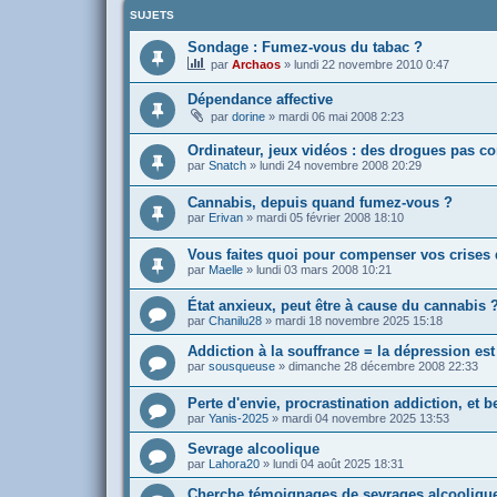
SUJETS
Sondage : Fumez-vous du tabac ?
par
Archaos
»
lundi 22 novembre 2010 0:47
Dépendance affective
par
dorine
»
mardi 06 mai 2008 2:23
Ordinateur, jeux vidéos : des drogues pas c
par
Snatch
»
lundi 24 novembre 2008 20:29
Cannabis, depuis quand fumez-vous ?
par
Erivan
»
mardi 05 février 2008 18:10
Vous faites quoi pour compenser vos crises 
par
Maelle
»
lundi 03 mars 2008 10:21
État anxieux, peut être à cause du cannabis 
par
Chanilu28
»
mardi 18 novembre 2025 15:18
Addiction à la souffrance = la dépression es
par
sousqueuse
»
dimanche 28 décembre 2008 22:33
Perte d'envie, procrastination addiction, et 
par
Yanis-2025
»
mardi 04 novembre 2025 13:53
Sevrage alcoolique
par
Lahora20
»
lundi 04 août 2025 18:31
Cherche témoignages de sevrages alcooliques