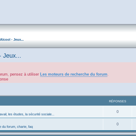
Alcool - Jeux...
- Jeux...
orum, pensez à utiliser
Les moteurs de recherche du forum
.
éponse
RÉPONSES
0
avail, les études, la sécurité sociale...
0
 du forum, charte, faq