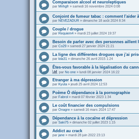
Comparaison alcool et neuroleptiques
par
Mnhgfr
»
samedi 16 novembre 2024 0:08
Conjoint de fumeur tabac : comment l'aider à
par
NEVEZADUR
»
dimanche 18 août 2024 8:34
Couple / drogue
par
Requiem4
»
mardi 23 juillet 2024 19:37
Besoin de parler avec des personnes aillent
par
Co29
»
samedi 27 janvier 2024 21:21
La ligne des différentes drogues que j'ai pris
par
lola31
»
dimanche 26 avril 2015 1:24
Êtes-vous favorable à la légalisation du can
par
No one
»
lundi 08 janvier 2024 16:22
Etranger à ma dépression
par
Kyuta
»
jeudi 25 avril 2024 12:53
Poème Ô dépendance à la pornographie
par
Fabrol
»
mardi 07 février 2023 1:34
Le coût financier des compulsions
par
Onagre
»
samedi 16 mars 2024 17:47
Dépendance à la cocaïne et dépression
par
Saki75
»
dimanche 02 juillet 2023 1:15
Addict au crack
par
jane
»
mardi 28 juin 2022 23:13