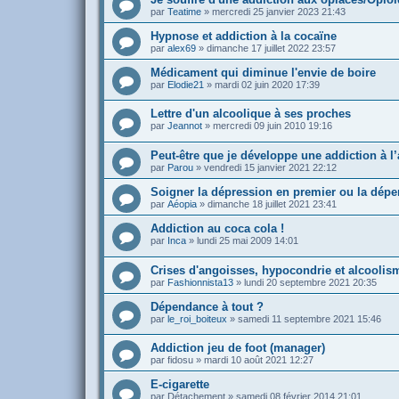
par
Teatime
»
mercredi 25 janvier 2023 21:43
Hypnose et addiction à la cocaïne
par
alex69
»
dimanche 17 juillet 2022 23:57
Médicament qui diminue l'envie de boire
par
Elodie21
»
mardi 02 juin 2020 17:39
Lettre d'un alcoolique à ses proches
par
Jeannot
»
mercredi 09 juin 2010 19:16
Peut-être que je développe une addiction à l’
par
Parou
»
vendredi 15 janvier 2021 22:12
Soigner la dépression en premier ou la dépe
par
Aéopia
»
dimanche 18 juillet 2021 23:41
Addiction au coca cola !
par
Inca
»
lundi 25 mai 2009 14:01
Crises d'angoisses, hypocondrie et alcoolis
par
Fashionnista13
»
lundi 20 septembre 2021 20:35
Dépendance à tout ?
par
le_roi_boiteux
»
samedi 11 septembre 2021 15:46
Addiction jeu de foot (manager)
par
fidosu
»
mardi 10 août 2021 12:27
E-cigarette
par
Détachement
»
samedi 08 février 2014 21:01