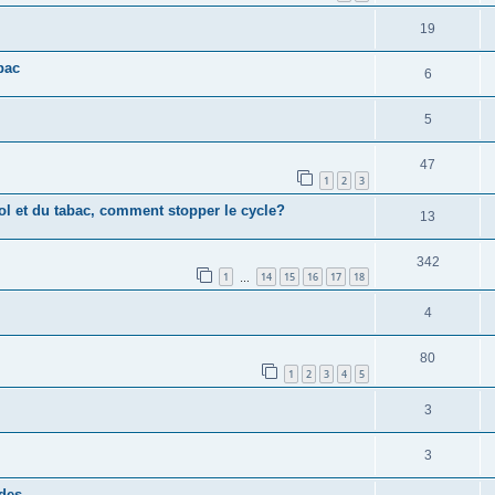
19
bac
6
5
47
1
2
3
ool et du tabac, comment stopper le cycle?
13
342
1
14
15
16
17
18
…
4
80
1
2
3
4
5
3
3
ïdes