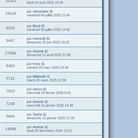
16342
lundi 04 août 2025 18:35
par
clémentine
15618
vendredi 04 juillet 2025 21:45
par
Bordi
6253
vendredi 04 juillet 2025 12:42
par
moms68
9447
dimanche 29 juin 2025 19:15
par
Antonio
27968
dimanche 13 avril 2025 21:08
par
Kriss
6463
samedi 29 mars 2025 23:40
par
Miliebulle
5731
mardi 25 mars 2025 22:38
par
datura
7910
mercredi 19 février 2025 6:41
par
Antonio
7248
mercredi 15 janvier 2025 14:39
par
Sasha
5844
dimanche 12 janvier 2025 17:26
par
Antonio
14098
lundi 30 décembre 2024 13:22