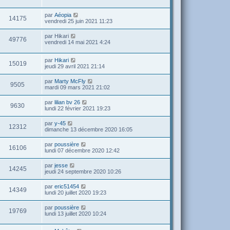
par
Aéopia
14175
vendredi 25 juin 2021 11:23
par
Hikari
49776
vendredi 14 mai 2021 4:24
par
Hikari
15019
jeudi 29 avril 2021 21:14
par
Marty McFly
9505
mardi 09 mars 2021 21:02
par
lilian bv 26
9630
lundi 22 février 2021 19:23
par
y-45
12312
dimanche 13 décembre 2020 16:05
par
poussière
16106
lundi 07 décembre 2020 12:42
par
jesse
14245
jeudi 24 septembre 2020 10:26
par
eric51454
14349
lundi 20 juillet 2020 19:23
par
poussière
19769
lundi 13 juillet 2020 10:24