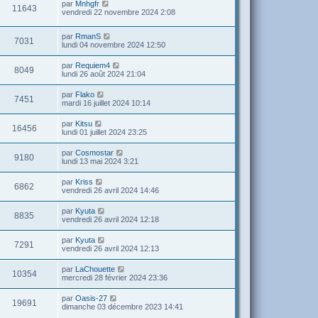
par
Mnhgfr
11643
vendredi 22 novembre 2024 2:08
par
RmanS
7031
lundi 04 novembre 2024 12:50
par
Requiem4
8049
lundi 26 août 2024 21:04
par
Flako
7451
mardi 16 juillet 2024 10:14
par
Kitsu
16456
lundi 01 juillet 2024 23:25
par
Cosmostar
9180
lundi 13 mai 2024 3:21
par
Kriss
6862
vendredi 26 avril 2024 14:46
par
Kyuta
8835
vendredi 26 avril 2024 12:18
par
Kyuta
7291
vendredi 26 avril 2024 12:13
par
LaChouette
10354
mercredi 28 février 2024 23:36
par
Oasis-27
19691
dimanche 03 décembre 2023 14:41