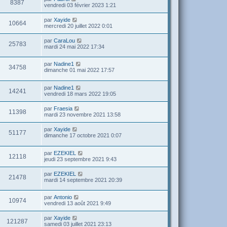
8387
vendredi 03 février 2023 1:21
par
Xayide
10664
mercredi 20 juillet 2022 0:01
par
CaraLou
25783
mardi 24 mai 2022 17:34
par
Nadine1
34758
dimanche 01 mai 2022 17:57
par
Nadine1
14241
vendredi 18 mars 2022 19:05
par
Fraesia
11398
mardi 23 novembre 2021 13:58
par
Xayide
51177
dimanche 17 octobre 2021 0:07
par
EZEKIEL
12118
jeudi 23 septembre 2021 9:43
par
EZEKIEL
21478
mardi 14 septembre 2021 20:39
par
Antonio
10974
vendredi 13 août 2021 9:49
par
Xayide
121287
samedi 03 juillet 2021 23:13