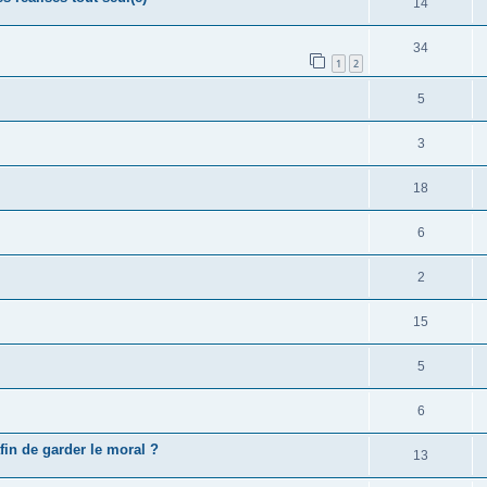
14
34
1
2
5
3
18
6
2
15
5
6
fin de garder le moral ?
13