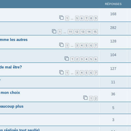
RÉPONSES
168
1
5
6
7
8
9
…
282
1
11
12
13
14
15
…
omme les autres
128
1
3
4
5
6
7
…
104
1
2
3
4
5
6
de mal être?
127
1
3
4
5
6
7
…
?
11
t mon choix
36
1
2
beaucoup plus
5
3
 réalisés tout seul(e)