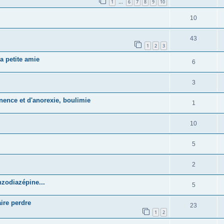
1
6
7
8
9
10
…
10
43
1
2
3
a petite amie
6
3
inence et d'anorexie, boulimie
1
10
5
2
nzodiazépine...
5
ire perdre
23
1
2