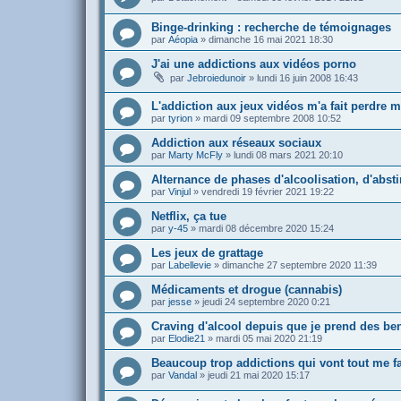
Binge-drinking : recherche de témoignages
par
Aéopia
»
dimanche 16 mai 2021 18:30
J'ai une addictions aux vidéos porno
par
Jebroiedunoir
»
lundi 16 juin 2008 16:43
L'addiction aux jeux vidéos m'a fait perdre m
par
tyrion
»
mardi 09 septembre 2008 10:52
Addiction aux réseaux sociaux
par
Marty McFly
»
lundi 08 mars 2021 20:10
Alternance de phases d'alcoolisation, d'abst
par
Vinjul
»
vendredi 19 février 2021 19:22
Netflix, ça tue
par
y-45
»
mardi 08 décembre 2020 15:24
Les jeux de grattage
par
Labellevie
»
dimanche 27 septembre 2020 11:39
Médicaments et drogue (cannabis)
par
jesse
»
jeudi 24 septembre 2020 0:21
Craving d'alcool depuis que je prend des be
par
Elodie21
»
mardi 05 mai 2020 21:19
Beaucoup trop addictions qui vont tout me fa
par
Vandal
»
jeudi 21 mai 2020 15:17