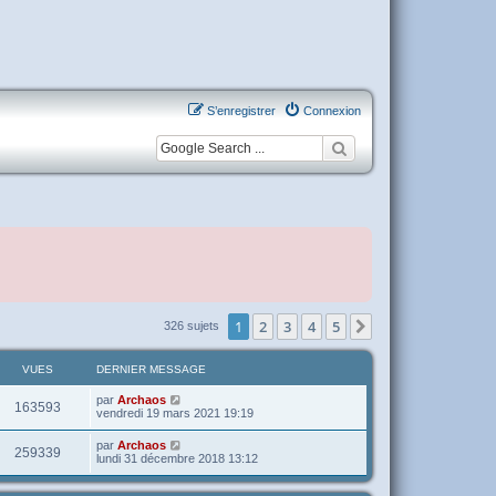
S’enregistrer
Connexion
1
2
3
4
5
Suivante
326 sujets
VUES
DERNIER MESSAGE
par
Archaos
163593
vendredi 19 mars 2021 19:19
par
Archaos
259339
lundi 31 décembre 2018 13:12