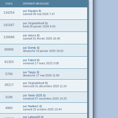
VUES
DERNIER MESSAGE
par
Kayaka
134254
samedi 09 mai 2026 7:47
par
VirginiaWoolf
191567
lundi 26 janvier 2026 9:43
par
datura
126686
samedi 01 février 2025 16:46
par
Domly
80906
dimanche 19 janvier 2025 18:02
par
Fabrol
91303
vendredi 17 mars 2023 3:08
par
Taspy
5706
dimanche 17 mai 2026 11:58
par
VirginiaWoolf
28217
mercredi 31 décembre 2025 11:24
par
Yanis-2025
3196
vendredi 07 novembre 2025 14:25
par
Nadine1
4960
samedi 25 octobre 2025 10:44
par
Lahora20