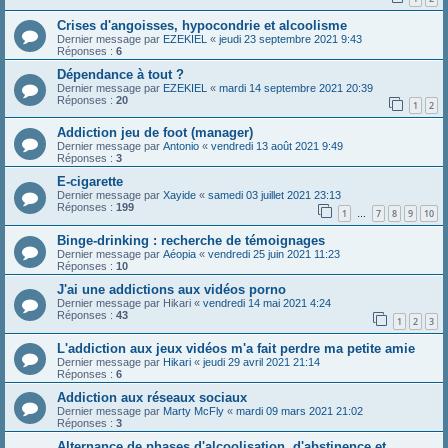
Crises d'angoisses, hypocondrie et alcoolisme
Dernier message par
EZEKIEL
«
jeudi 23 septembre 2021 9:43
Réponses :
6
Dépendance à tout ?
Dernier message par
EZEKIEL
«
mardi 14 septembre 2021 20:39
Réponses :
20
1
2
Addiction jeu de foot (manager)
Dernier message par
Antonio
«
vendredi 13 août 2021 9:49
Réponses :
3
E-cigarette
Dernier message par
Xayide
«
samedi 03 juillet 2021 23:13
Réponses :
199
1
7
8
9
10
…
Binge-drinking : recherche de témoignages
Dernier message par
Aéopia
«
vendredi 25 juin 2021 11:23
Réponses :
10
J'ai une addictions aux vidéos porno
Dernier message par
Hikari
«
vendredi 14 mai 2021 4:24
Réponses :
43
1
2
3
L'addiction aux jeux vidéos m'a fait perdre ma petite amie
Dernier message par
Hikari
«
jeudi 29 avril 2021 21:14
Réponses :
6
Addiction aux réseaux sociaux
Dernier message par
Marty McFly
«
mardi 09 mars 2021 21:02
Réponses :
3
Alternance de phases d'alcoolisation, d'abstinence et