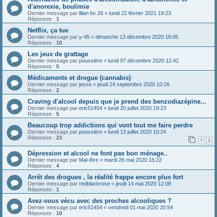
d'anorexie, boulimie
Dernier message par
lilian bv 26
«
lundi 22 février 2021 19:23
Réponses :
1
Netflix, ça tue
Dernier message par
y-45
«
dimanche 13 décembre 2020 16:05
Réponses :
10
Les jeux de grattage
Dernier message par
poussière
«
lundi 07 décembre 2020 12:42
Réponses :
5
Médicaments et drogue (cannabis)
Dernier message par
jesse
«
jeudi 24 septembre 2020 10:26
Réponses :
2
Craving d'alcool depuis que je prend des benzodiazépine...
Dernier message par
eric51454
«
lundi 20 juillet 2020 19:23
Réponses :
5
Beaucoup trop addictions qui vont tout me faire perdre
Dernier message par
poussière
«
lundi 13 juillet 2020 10:24
Réponses :
23
1
2
Dépression et alcool ne font pas bon ménage..
Dernier message par
Mal-être
«
mardi 26 mai 2020 15:22
Réponses :
4
Arrêt des drogues , la réalité frappe encore plus fort
Dernier message par
redblackrose
«
jeudi 14 mai 2020 12:08
Réponses :
1
Avez-vous vécu avec des proches alcooliques ?
Dernier message par
eric51454
«
vendredi 01 mai 2020 20:54
Réponses :
10