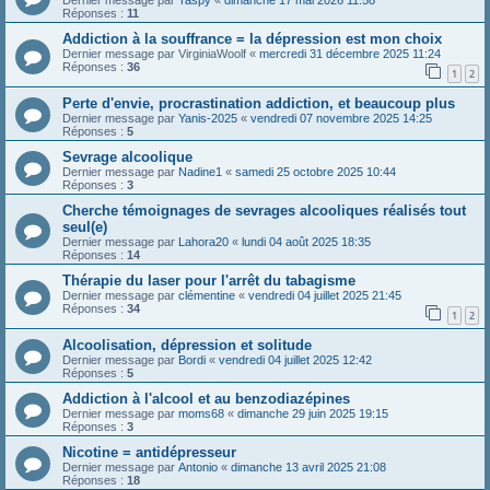
Dernier message par
Taspy
«
dimanche 17 mai 2026 11:58
Réponses :
11
Addiction à la souffrance = la dépression est mon choix
Dernier message par
VirginiaWoolf
«
mercredi 31 décembre 2025 11:24
Réponses :
36
1
2
Perte d'envie, procrastination addiction, et beaucoup plus
Dernier message par
Yanis-2025
«
vendredi 07 novembre 2025 14:25
Réponses :
5
Sevrage alcoolique
Dernier message par
Nadine1
«
samedi 25 octobre 2025 10:44
Réponses :
3
Cherche témoignages de sevrages alcooliques réalisés tout
seul(e)
Dernier message par
Lahora20
«
lundi 04 août 2025 18:35
Réponses :
14
Thérapie du laser pour l'arrêt du tabagisme
Dernier message par
clémentine
«
vendredi 04 juillet 2025 21:45
Réponses :
34
1
2
Alcoolisation, dépression et solitude
Dernier message par
Bordi
«
vendredi 04 juillet 2025 12:42
Réponses :
5
Addiction à l'alcool et au benzodiazépines
Dernier message par
moms68
«
dimanche 29 juin 2025 19:15
Réponses :
3
Nicotine = antidépresseur
Dernier message par
Antonio
«
dimanche 13 avril 2025 21:08
Réponses :
18