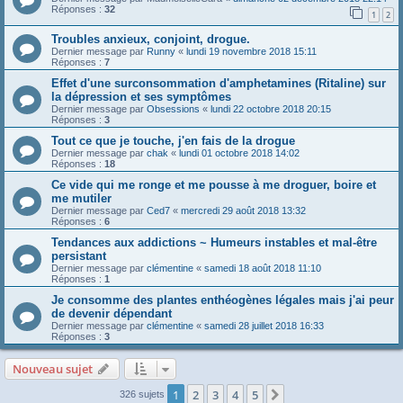
Réponses :
32
1
2
Troubles anxieux, conjoint, drogue.
Dernier message par
Runny
«
lundi 19 novembre 2018 15:11
Réponses :
7
Effet d'une surconsommation d'amphetamines (Ritaline) sur
la dépression et ses symptômes
Dernier message par
Obsessions
«
lundi 22 octobre 2018 20:15
Réponses :
3
Tout ce que je touche, j'en fais de la drogue
Dernier message par
chak
«
lundi 01 octobre 2018 14:02
Réponses :
18
Ce vide qui me ronge et me pousse à me droguer, boire et
me mutiler
Dernier message par
Ced7
«
mercredi 29 août 2018 13:32
Réponses :
6
Tendances aux addictions ~ Humeurs instables et mal-être
persistant
Dernier message par
clémentine
«
samedi 18 août 2018 11:10
Réponses :
1
Je consomme des plantes enthéogènes légales mais j'ai peur
de devenir dépendant
Dernier message par
clémentine
«
samedi 28 juillet 2018 16:33
Réponses :
3
Nouveau sujet
1
2
3
4
5
Suivante
326 sujets