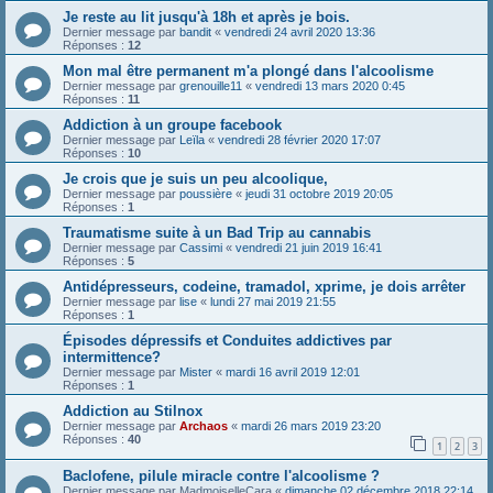
Je reste au lit jusqu'à 18h et après je bois.
Dernier message par
bandit
«
vendredi 24 avril 2020 13:36
Réponses :
12
Mon mal être permanent m'a plongé dans l'alcoolisme
Dernier message par
grenouille11
«
vendredi 13 mars 2020 0:45
Réponses :
11
Addiction à un groupe facebook
Dernier message par
Leïla
«
vendredi 28 février 2020 17:07
Réponses :
10
Je crois que je suis un peu alcoolique,
Dernier message par
poussière
«
jeudi 31 octobre 2019 20:05
Réponses :
1
Traumatisme suite à un Bad Trip au cannabis
Dernier message par
Cassimi
«
vendredi 21 juin 2019 16:41
Réponses :
5
Antidépresseurs, codeine, tramadol, xprime, je dois arrêter
Dernier message par
lise
«
lundi 27 mai 2019 21:55
Réponses :
1
Épisodes dépressifs et Conduites addictives par
intermittence?
Dernier message par
Mister
«
mardi 16 avril 2019 12:01
Réponses :
1
Addiction au Stilnox
Dernier message par
Archaos
«
mardi 26 mars 2019 23:20
Réponses :
40
1
2
3
Baclofene, pilule miracle contre l'alcoolisme ?
Dernier message par
MadmoiselleCara
«
dimanche 02 décembre 2018 22:14