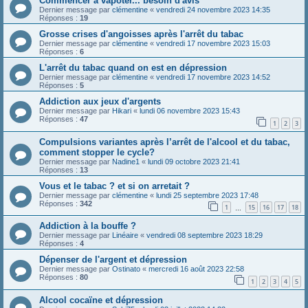
Commencer à vapoter... besoin d'avis
Dernier message par
clémentine
«
vendredi 24 novembre 2023 14:35
Réponses :
19
Grosse crises d'angoisses après l'arrêt du tabac
Dernier message par
clémentine
«
vendredi 17 novembre 2023 15:03
Réponses :
6
L'arrêt du tabac quand on est en dépression
Dernier message par
clémentine
«
vendredi 17 novembre 2023 14:52
Réponses :
5
Addiction aux jeux d'argents
Dernier message par
Hikari
«
lundi 06 novembre 2023 15:43
Réponses :
47
1
2
3
Compulsions variantes après l’arrêt de l'alcool et du tabac,
comment stopper le cycle?
Dernier message par
Nadine1
«
lundi 09 octobre 2023 21:41
Réponses :
13
Vous et le tabac ? et si on arretait ?
Dernier message par
clémentine
«
lundi 25 septembre 2023 17:48
Réponses :
342
1
15
16
17
18
…
Addiction à la bouffe ?
Dernier message par
Linéaire
«
vendredi 08 septembre 2023 18:29
Réponses :
4
Dépenser de l'argent et dépression
Dernier message par
Ostinato
«
mercredi 16 août 2023 22:58
Réponses :
80
1
2
3
4
5
Alcool cocaïne et dépression