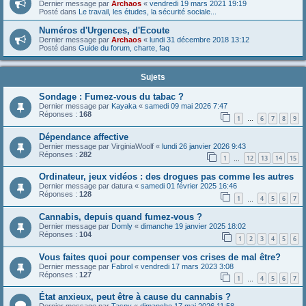
Dernier message par
Archaos
«
vendredi 19 mars 2021 19:19
Posté dans
Le travail, les études, la sécurité sociale...
Numéros d'Urgences, d'Ecoute
Dernier message par
Archaos
«
lundi 31 décembre 2018 13:12
Posté dans
Guide du forum, charte, faq
Sujets
Sondage : Fumez-vous du tabac ?
Dernier message par
Kayaka
«
samedi 09 mai 2026 7:47
Réponses :
168
1
6
7
8
9
…
Dépendance affective
Dernier message par
VirginiaWoolf
«
lundi 26 janvier 2026 9:43
Réponses :
282
1
12
13
14
15
…
Ordinateur, jeux vidéos : des drogues pas comme les autres
Dernier message par
datura
«
samedi 01 février 2025 16:46
Réponses :
128
1
4
5
6
7
…
Cannabis, depuis quand fumez-vous ?
Dernier message par
Domly
«
dimanche 19 janvier 2025 18:02
Réponses :
104
1
2
3
4
5
6
Vous faites quoi pour compenser vos crises de mal être?
Dernier message par
Fabrol
«
vendredi 17 mars 2023 3:08
Réponses :
127
1
4
5
6
7
…
État anxieux, peut être à cause du cannabis ?