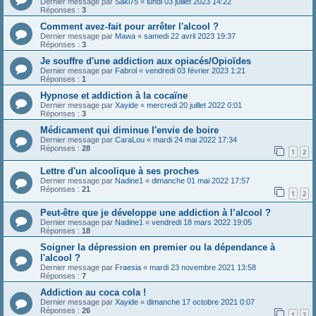
Dernier message par
Saki75
«
lundi 03 juillet 2023 14:22
Réponses :
3
Comment avez-fait pour arrêter l'alcool ?
Dernier message par
Mawa
«
samedi 22 avril 2023 19:37
Réponses :
3
Je souffre d'une addiction aux opiacés/Opioïdes
Dernier message par
Fabrol
«
vendredi 03 février 2023 1:21
Réponses :
1
Hypnose et addiction à la cocaïne
Dernier message par
Xayide
«
mercredi 20 juillet 2022 0:01
Réponses :
3
Médicament qui diminue l'envie de boire
Dernier message par
CaraLou
«
mardi 24 mai 2022 17:34
Réponses :
28
1
2
Lettre d'un alcoolique à ses proches
Dernier message par
Nadine1
«
dimanche 01 mai 2022 17:57
Réponses :
21
1
2
Peut-être que je développe une addiction à l’alcool ?
Dernier message par
Nadine1
«
vendredi 18 mars 2022 19:05
Réponses :
18
Soigner la dépression en premier ou la dépendance à
l'alcool ?
Dernier message par
Fraesia
«
mardi 23 novembre 2021 13:58
Réponses :
7
Addiction au coca cola !
Dernier message par
Xayide
«
dimanche 17 octobre 2021 0:07
Réponses :
26
1
2