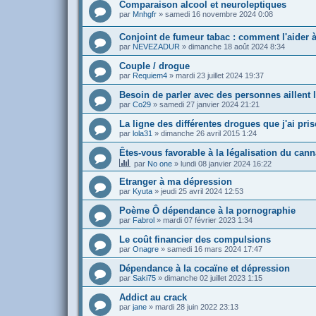
Comparaison alcool et neuroleptiques
par
Mnhgfr
»
samedi 16 novembre 2024 0:08
Conjoint de fumeur tabac : comment l'aider à
par
NEVEZADUR
»
dimanche 18 août 2024 8:34
Couple / drogue
par
Requiem4
»
mardi 23 juillet 2024 19:37
Besoin de parler avec des personnes aillent
par
Co29
»
samedi 27 janvier 2024 21:21
La ligne des différentes drogues que j'ai pris
par
lola31
»
dimanche 26 avril 2015 1:24
Êtes-vous favorable à la légalisation du can
par
No one
»
lundi 08 janvier 2024 16:22
Etranger à ma dépression
par
Kyuta
»
jeudi 25 avril 2024 12:53
Poème Ô dépendance à la pornographie
par
Fabrol
»
mardi 07 février 2023 1:34
Le coût financier des compulsions
par
Onagre
»
samedi 16 mars 2024 17:47
Dépendance à la cocaïne et dépression
par
Saki75
»
dimanche 02 juillet 2023 1:15
Addict au crack
par
jane
»
mardi 28 juin 2022 23:13