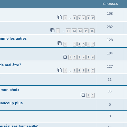
RÉPONSES
168
1
5
6
7
8
9
…
282
1
11
12
13
14
15
…
omme les autres
128
1
3
4
5
6
7
…
104
1
2
3
4
5
6
de mal être?
127
1
3
4
5
6
7
…
?
11
t mon choix
36
1
2
beaucoup plus
5
3
 réalisés tout seul(e)