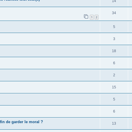
14
34
1
2
5
3
18
6
2
15
5
6
fin de garder le moral ?
13