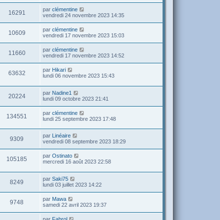
par
clémentine
16291
vendredi 24 novembre 2023 14:35
par
clémentine
10609
vendredi 17 novembre 2023 15:03
par
clémentine
11660
vendredi 17 novembre 2023 14:52
par
Hikari
63632
lundi 06 novembre 2023 15:43
par
Nadine1
20224
lundi 09 octobre 2023 21:41
par
clémentine
134551
lundi 25 septembre 2023 17:48
par
Linéaire
9309
vendredi 08 septembre 2023 18:29
par
Ostinato
105185
mercredi 16 août 2023 22:58
par
Saki75
8249
lundi 03 juillet 2023 14:22
par
Mawa
9748
samedi 22 avril 2023 19:37
par
Fabrol