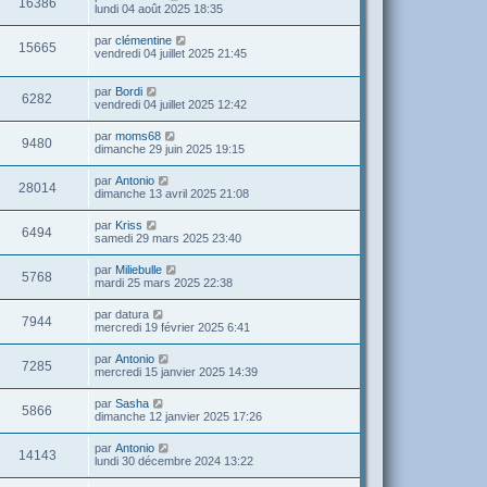
16386
lundi 04 août 2025 18:35
par
clémentine
15665
vendredi 04 juillet 2025 21:45
par
Bordi
6282
vendredi 04 juillet 2025 12:42
par
moms68
9480
dimanche 29 juin 2025 19:15
par
Antonio
28014
dimanche 13 avril 2025 21:08
par
Kriss
6494
samedi 29 mars 2025 23:40
par
Miliebulle
5768
mardi 25 mars 2025 22:38
par
datura
7944
mercredi 19 février 2025 6:41
par
Antonio
7285
mercredi 15 janvier 2025 14:39
par
Sasha
5866
dimanche 12 janvier 2025 17:26
par
Antonio
14143
lundi 30 décembre 2024 13:22