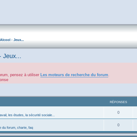
Alcool - Jeux...
- Jeux...
orum, pensez à utiliser
Les moteurs de recherche du forum
.
éponse
RÉPONSES
0
avail, les études, la sécurité sociale...
0
 du forum, charte, faq