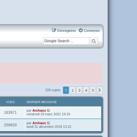
S’enregistrer
Connexion
1
2
3
4
5
Suivante
326 sujets
VUES
DERNIER MESSAGE
par
Archaos
163971
vendredi 19 mars 2021 19:19
par
Archaos
259820
lundi 31 décembre 2018 13:12