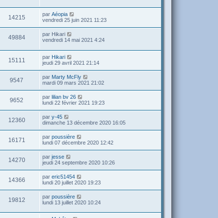
par
Aéopia
14215
vendredi 25 juin 2021 11:23
par
Hikari
49884
vendredi 14 mai 2021 4:24
par
Hikari
15111
jeudi 29 avril 2021 21:14
par
Marty McFly
9547
mardi 09 mars 2021 21:02
par
lilian bv 26
9652
lundi 22 février 2021 19:23
par
y-45
12360
dimanche 13 décembre 2020 16:05
par
poussière
16171
lundi 07 décembre 2020 12:42
par
jesse
14270
jeudi 24 septembre 2020 10:26
par
eric51454
14366
lundi 20 juillet 2020 19:23
par
poussière
19812
lundi 13 juillet 2020 10:24