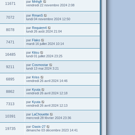
par
Mnhgfr
11671
vendredi 22 novembre 2024 2:08
par
RmanS
7072
lundi 04 novembre 2024 12:50
par
Requiem4
8078
lundi 26 août 2024 21:04
par
Flako
7471
mardi 16 juillet 2024 10:14
par
Kitsu
16485
lundi 01 juillet 2024 23:25
par
Cosmostar
9211
lundi 13 mai 2024 3:21
par
Kriss
6895
vendredi 26 avril 2024 14:46
par
Kyuta
8862
vendredi 26 avril 2024 12:18
par
Kyuta
7313
vendredi 26 avril 2024 12:13
par
LaChouette
10391
mercredi 28 février 2024 23:36
par
Oasis-27
19735
dimanche 03 décembre 2023 14:41