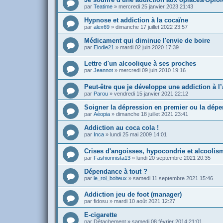
par
Teatime
»
mercredi 25 janvier 2023 21:43
Hypnose et addiction à la cocaïne
par
alex69
»
dimanche 17 juillet 2022 23:57
Médicament qui diminue l'envie de boire
par
Elodie21
»
mardi 02 juin 2020 17:39
Lettre d'un alcoolique à ses proches
par
Jeannot
»
mercredi 09 juin 2010 19:16
Peut-être que je développe une addiction à l’
par
Parou
»
vendredi 15 janvier 2021 22:12
Soigner la dépression en premier ou la dépe
par
Aéopia
»
dimanche 18 juillet 2021 23:41
Addiction au coca cola !
par
Inca
»
lundi 25 mai 2009 14:01
Crises d'angoisses, hypocondrie et alcoolis
par
Fashionnista13
»
lundi 20 septembre 2021 20:35
Dépendance à tout ?
par
le_roi_boiteux
»
samedi 11 septembre 2021 15:46
Addiction jeu de foot (manager)
par
fidosu
»
mardi 10 août 2021 12:27
E-cigarette
par
Détachement
»
samedi 08 février 2014 21:01