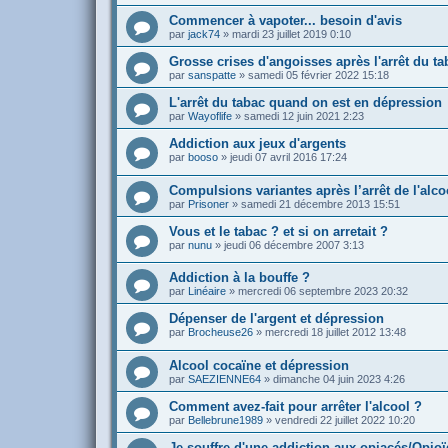
Commencer à vapoter... besoin d'avis
par
jack74
»
mardi 23 juillet 2019 0:10
Grosse crises d'angoisses après l'arrêt du ta
par
sanspatte
»
samedi 05 février 2022 15:18
L'arrêt du tabac quand on est en dépression
par
Wayoflife
»
samedi 12 juin 2021 2:23
Addiction aux jeux d'argents
par
booso
»
jeudi 07 avril 2016 17:24
Compulsions variantes après l’arrêt de l'alc
par
Prisoner
»
samedi 21 décembre 2013 15:51
Vous et le tabac ? et si on arretait ?
par
nunu
»
jeudi 06 décembre 2007 3:13
Addiction à la bouffe ?
par
Linéaire
»
mercredi 06 septembre 2023 20:32
Dépenser de l'argent et dépression
par
Brocheuse26
»
mercredi 18 juillet 2012 13:48
Alcool cocaïne et dépression
par
SAEZIENNE64
»
dimanche 04 juin 2023 4:26
Comment avez-fait pour arrêter l'alcool ?
par
Bellebrune1989
»
vendredi 22 juillet 2022 10:20
Je souffre d'une addiction aux opiacés/Opio