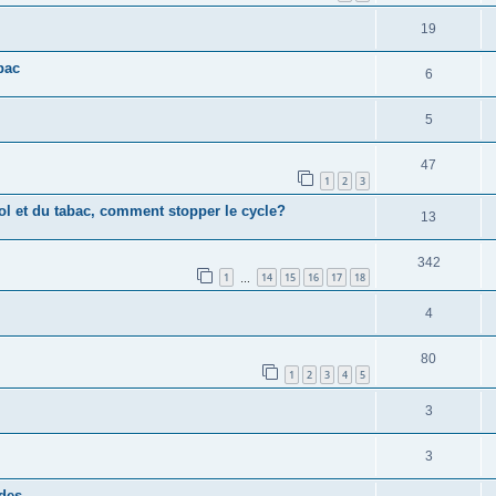
19
bac
6
5
47
1
2
3
ool et du tabac, comment stopper le cycle?
13
342
1
14
15
16
17
18
…
4
80
1
2
3
4
5
3
3
ïdes