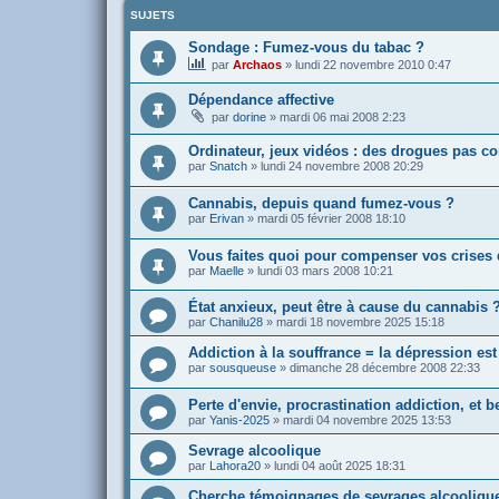
SUJETS
Sondage : Fumez-vous du tabac ?
par
Archaos
»
lundi 22 novembre 2010 0:47
Dépendance affective
par
dorine
»
mardi 06 mai 2008 2:23
Ordinateur, jeux vidéos : des drogues pas c
par
Snatch
»
lundi 24 novembre 2008 20:29
Cannabis, depuis quand fumez-vous ?
par
Erivan
»
mardi 05 février 2008 18:10
Vous faites quoi pour compenser vos crises 
par
Maelle
»
lundi 03 mars 2008 10:21
État anxieux, peut être à cause du cannabis 
par
Chanilu28
»
mardi 18 novembre 2025 15:18
Addiction à la souffrance = la dépression es
par
sousqueuse
»
dimanche 28 décembre 2008 22:33
Perte d'envie, procrastination addiction, et 
par
Yanis-2025
»
mardi 04 novembre 2025 13:53
Sevrage alcoolique
par
Lahora20
»
lundi 04 août 2025 18:31
Cherche témoignages de sevrages alcooliques