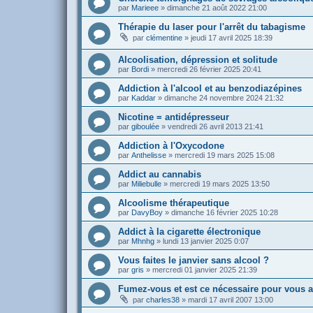
par
Marieee
»
dimanche 21 août 2022 21:00
Thérapie du laser pour l'arrêt du tabagisme
par
clémentine
»
jeudi 17 avril 2025 18:39
Alcoolisation, dépression et solitude
par
Bordi
»
mercredi 26 février 2025 20:41
Addiction à l'alcool et au benzodiazépines
par
Kaddar
»
dimanche 24 novembre 2024 21:32
Nicotine = antidépresseur
par
giboulée
»
vendredi 26 avril 2013 21:41
Addiction à l'Oxycodone
par
Anthelisse
»
mercredi 19 mars 2025 15:08
Addict au cannabis
par
Miliebulle
»
mercredi 19 mars 2025 13:50
Alcoolisme thérapeutique
par
DavyBoy
»
dimanche 16 février 2025 10:28
Addict à la cigarette électronique
par
Mhnhg
»
lundi 13 janvier 2025 0:07
Vous faites le janvier sans alcool ?
par
gris
»
mercredi 01 janvier 2025 21:39
Fumez-vous et est ce nécessaire pour vous a
par
charles38
»
mardi 17 avril 2007 13:00