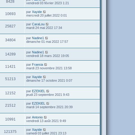
8428
vendredi 03 février 2023 1:21
par
Xayide
10693
mercredi 20 juillet 2022 0:01
par
CaraLou
25827
mardi 24 mai 2022 17:34
par
Nadine1
34804
dimanche 01 mai 2022 17:57
par
Nadine1
14289
vendredi 18 mars 2022 19:05
par
Fraesia
11421
mardi 23 novembre 2021 13:58
par
Xayide
51213
dimanche 17 octobre 2021 0:07
par
EZEKIEL
12152
jeudi 23 septembre 2021 9:43
par
EZEKIEL
21512
mardi 14 septembre 2021 20:39
par
Antonio
10991
vendredi 13 août 2021 9:49
par
Xayide
121375
samedi 03 juillet 2021 23:13