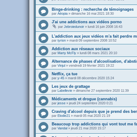
Binge-drinking : recherche de témoignages
par
Aéopia
»
dimanche 16 mai 2021 18:30
J'ai une addictions aux vidéos porno
par
Jebroiedunoir
»
lundi 16 juin 2008 16:43
L'addiction aux jeux vidéos m'a fait perdre m
par
tyrion
»
mardi 09 septembre 2008 10:52
Addiction aux réseaux sociaux
par
Marty McFly
»
lundi 08 mars 2021 20:10
Alternance de phases d'alcoolisation, d'abst
par
Vinjul
»
vendredi 19 février 2021 19:22
Netflix, ça tue
par
y-45
»
mardi 08 décembre 2020 15:24
Les jeux de grattage
par
Labellevie
»
dimanche 27 septembre 2020 11:39
Médicaments et drogue (cannabis)
par
jesse
»
jeudi 24 septembre 2020 0:21
Craving d'alcool depuis que je prend des be
par
Elodie21
»
mardi 05 mai 2020 21:19
Beaucoup trop addictions qui vont tout me fa
par
Vandal
»
jeudi 21 mai 2020 15:17