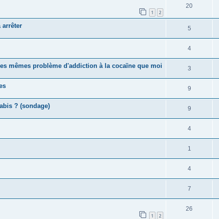
20
1
2
 arrêter
5
4
 les mêmes problème d'addiction à la cocaïne que moi
3
es
9
nabis ? (sondage)
9
4
1
4
7
26
1
2