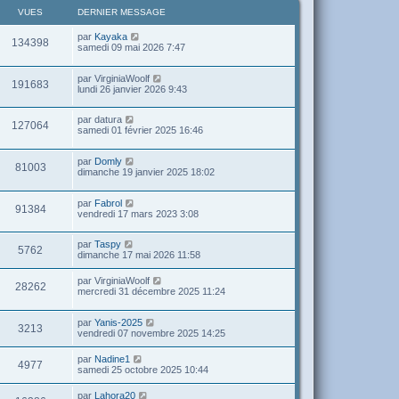
VUES
DERNIER MESSAGE
par
Kayaka
134398
samedi 09 mai 2026 7:47
par
VirginiaWoolf
191683
lundi 26 janvier 2026 9:43
par
datura
127064
samedi 01 février 2025 16:46
par
Domly
81003
dimanche 19 janvier 2025 18:02
par
Fabrol
91384
vendredi 17 mars 2023 3:08
par
Taspy
5762
dimanche 17 mai 2026 11:58
par
VirginiaWoolf
28262
mercredi 31 décembre 2025 11:24
par
Yanis-2025
3213
vendredi 07 novembre 2025 14:25
par
Nadine1
4977
samedi 25 octobre 2025 10:44
par
Lahora20