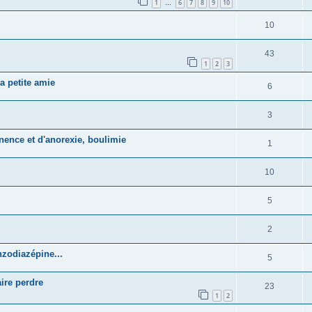
1
6
7
8
9
10
…
10
43
1
2
3
a petite amie
6
3
inence et d'anorexie, boulimie
1
10
5
2
nzodiazépine...
5
ire perdre
23
1
2