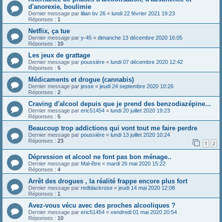
d'anorexie, boulimie
Dernier message par
lilian bv 26
«
lundi 22 février 2021 19:23
Réponses :
1
Netflix, ça tue
Dernier message par
y-45
«
dimanche 13 décembre 2020 16:05
Réponses :
10
Les jeux de grattage
Dernier message par
poussière
«
lundi 07 décembre 2020 12:42
Réponses :
5
Médicaments et drogue (cannabis)
Dernier message par
jesse
«
jeudi 24 septembre 2020 10:26
Réponses :
2
Craving d'alcool depuis que je prend des benzodiazépine...
Dernier message par
eric51454
«
lundi 20 juillet 2020 19:23
Réponses :
5
Beaucoup trop addictions qui vont tout me faire perdre
Dernier message par
poussière
«
lundi 13 juillet 2020 10:24
Réponses :
23
1
2
Dépression et alcool ne font pas bon ménage..
Dernier message par
Mal-être
«
mardi 26 mai 2020 15:22
Réponses :
4
Arrêt des drogues , la réalité frappe encore plus fort
Dernier message par
redblackrose
«
jeudi 14 mai 2020 12:08
Réponses :
1
Avez-vous vécu avec des proches alcooliques ?
Dernier message par
eric51454
«
vendredi 01 mai 2020 20:54
Réponses :
10