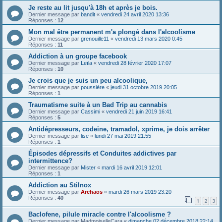
Je reste au lit jusqu'à 18h et après je bois.
Dernier message par
bandit
«
vendredi 24 avril 2020 13:36
Réponses :
12
Mon mal être permanent m'a plongé dans l'alcoolisme
Dernier message par
grenouille11
«
vendredi 13 mars 2020 0:45
Réponses :
11
Addiction à un groupe facebook
Dernier message par
Leïla
«
vendredi 28 février 2020 17:07
Réponses :
10
Je crois que je suis un peu alcoolique,
Dernier message par
poussière
«
jeudi 31 octobre 2019 20:05
Réponses :
1
Traumatisme suite à un Bad Trip au cannabis
Dernier message par
Cassimi
«
vendredi 21 juin 2019 16:41
Réponses :
5
Antidépresseurs, codeine, tramadol, xprime, je dois arrêter
Dernier message par
lise
«
lundi 27 mai 2019 21:55
Réponses :
1
Épisodes dépressifs et Conduites addictives par
intermittence?
Dernier message par
Mister
«
mardi 16 avril 2019 12:01
Réponses :
1
Addiction au Stilnox
Dernier message par
Archaos
«
mardi 26 mars 2019 23:20
Réponses :
40
1
2
3
Baclofene, pilule miracle contre l'alcoolisme ?
Dernier message par
MadmoiselleCara
«
dimanche 02 décembre 2018 22:14