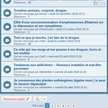
Réponses :
32
1
2
Troubles anxieux, conjoint, drogue.
Dernier message par
Runny
«
lundi 19 novembre 2018 15:11
Réponses :
7
Effet d'une surconsommation d'amphetamines (Ritaline) sur
la dépression et ses symptômes
Dernier message par
Obsessions
«
lundi 22 octobre 2018 20:15
Réponses :
3
Tout ce que je touche, j'en fais de la drogue
Dernier message par
chak
«
lundi 01 octobre 2018 14:02
Réponses :
18
Ce vide qui me ronge et me pousse à me droguer, boire et
me mutiler
Dernier message par
Ced7
«
mercredi 29 août 2018 13:32
Réponses :
6
Tendances aux addictions ~ Humeurs instables et mal-être
persistant
Dernier message par
clémentine
«
samedi 18 août 2018 11:10
Réponses :
1
Je consomme des plantes enthéogènes légales mais j'ai peur
de devenir dépendant
Dernier message par
clémentine
«
samedi 28 juillet 2018 16:33
Réponses :
3
Nouveau sujet
1
2
3
4
5
Suivante
326 sujets