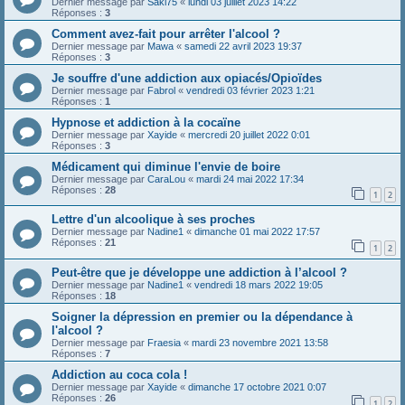
Dernier message par
Saki75
«
lundi 03 juillet 2023 14:22
Réponses :
3
Comment avez-fait pour arrêter l'alcool ?
Dernier message par
Mawa
«
samedi 22 avril 2023 19:37
Réponses :
3
Je souffre d'une addiction aux opiacés/Opioïdes
Dernier message par
Fabrol
«
vendredi 03 février 2023 1:21
Réponses :
1
Hypnose et addiction à la cocaïne
Dernier message par
Xayide
«
mercredi 20 juillet 2022 0:01
Réponses :
3
Médicament qui diminue l'envie de boire
Dernier message par
CaraLou
«
mardi 24 mai 2022 17:34
Réponses :
28
1
2
Lettre d'un alcoolique à ses proches
Dernier message par
Nadine1
«
dimanche 01 mai 2022 17:57
Réponses :
21
1
2
Peut-être que je développe une addiction à l’alcool ?
Dernier message par
Nadine1
«
vendredi 18 mars 2022 19:05
Réponses :
18
Soigner la dépression en premier ou la dépendance à
l'alcool ?
Dernier message par
Fraesia
«
mardi 23 novembre 2021 13:58
Réponses :
7
Addiction au coca cola !
Dernier message par
Xayide
«
dimanche 17 octobre 2021 0:07
Réponses :
26
1
2