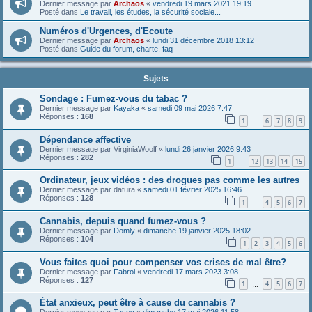
Dernier message par
Archaos
«
vendredi 19 mars 2021 19:19
Posté dans
Le travail, les études, la sécurité sociale...
Numéros d'Urgences, d'Ecoute
Dernier message par
Archaos
«
lundi 31 décembre 2018 13:12
Posté dans
Guide du forum, charte, faq
Sujets
Sondage : Fumez-vous du tabac ?
Dernier message par
Kayaka
«
samedi 09 mai 2026 7:47
Réponses :
168
1
6
7
8
9
…
Dépendance affective
Dernier message par
VirginiaWoolf
«
lundi 26 janvier 2026 9:43
Réponses :
282
1
12
13
14
15
…
Ordinateur, jeux vidéos : des drogues pas comme les autres
Dernier message par
datura
«
samedi 01 février 2025 16:46
Réponses :
128
1
4
5
6
7
…
Cannabis, depuis quand fumez-vous ?
Dernier message par
Domly
«
dimanche 19 janvier 2025 18:02
Réponses :
104
1
2
3
4
5
6
Vous faites quoi pour compenser vos crises de mal être?
Dernier message par
Fabrol
«
vendredi 17 mars 2023 3:08
Réponses :
127
1
4
5
6
7
…
État anxieux, peut être à cause du cannabis ?