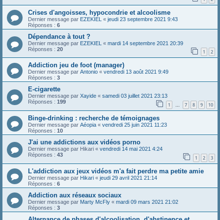
Crises d'angoisses, hypocondrie et alcoolisme
Dernier message par
EZEKIEL
«
jeudi 23 septembre 2021 9:43
Réponses :
6
Dépendance à tout ?
Dernier message par
EZEKIEL
«
mardi 14 septembre 2021 20:39
Réponses :
20
1
2
Addiction jeu de foot (manager)
Dernier message par
Antonio
«
vendredi 13 août 2021 9:49
Réponses :
3
E-cigarette
Dernier message par
Xayide
«
samedi 03 juillet 2021 23:13
Réponses :
199
1
7
8
9
10
…
Binge-drinking : recherche de témoignages
Dernier message par
Aéopia
«
vendredi 25 juin 2021 11:23
Réponses :
10
J'ai une addictions aux vidéos porno
Dernier message par
Hikari
«
vendredi 14 mai 2021 4:24
Réponses :
43
1
2
3
L'addiction aux jeux vidéos m'a fait perdre ma petite amie
Dernier message par
Hikari
«
jeudi 29 avril 2021 21:14
Réponses :
6
Addiction aux réseaux sociaux
Dernier message par
Marty McFly
«
mardi 09 mars 2021 21:02
Réponses :
3
Alternance de phases d'alcoolisation, d'abstinence et