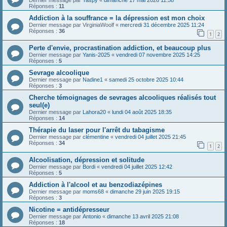
Dernier message par
Taspy
«
dimanche 17 mai 2026 11:58
Réponses :
11
Addiction à la souffrance = la dépression est mon choix
Dernier message par
VirginiaWoolf
«
mercredi 31 décembre 2025 11:24
Réponses :
36
1
2
Perte d'envie, procrastination addiction, et beaucoup plus
Dernier message par
Yanis-2025
«
vendredi 07 novembre 2025 14:25
Réponses :
5
Sevrage alcoolique
Dernier message par
Nadine1
«
samedi 25 octobre 2025 10:44
Réponses :
3
Cherche témoignages de sevrages alcooliques réalisés tout
seul(e)
Dernier message par
Lahora20
«
lundi 04 août 2025 18:35
Réponses :
14
Thérapie du laser pour l'arrêt du tabagisme
Dernier message par
clémentine
«
vendredi 04 juillet 2025 21:45
Réponses :
34
1
2
Alcoolisation, dépression et solitude
Dernier message par
Bordi
«
vendredi 04 juillet 2025 12:42
Réponses :
5
Addiction à l'alcool et au benzodiazépines
Dernier message par
moms68
«
dimanche 29 juin 2025 19:15
Réponses :
3
Nicotine = antidépresseur
Dernier message par
Antonio
«
dimanche 13 avril 2025 21:08
Réponses :
18