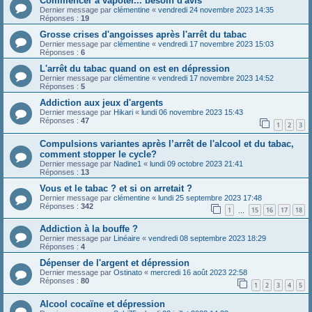
Commencer à vapoter... besoin d'avis
Dernier message par
clémentine
«
vendredi 24 novembre 2023 14:35
Réponses :
19
Grosse crises d'angoisses après l'arrêt du tabac
Dernier message par
clémentine
«
vendredi 17 novembre 2023 15:03
Réponses :
6
L'arrêt du tabac quand on est en dépression
Dernier message par
clémentine
«
vendredi 17 novembre 2023 14:52
Réponses :
5
Addiction aux jeux d'argents
Dernier message par
Hikari
«
lundi 06 novembre 2023 15:43
Réponses :
47
1
2
3
Compulsions variantes après l’arrêt de l'alcool et du tabac,
comment stopper le cycle?
Dernier message par
Nadine1
«
lundi 09 octobre 2023 21:41
Réponses :
13
Vous et le tabac ? et si on arretait ?
Dernier message par
clémentine
«
lundi 25 septembre 2023 17:48
Réponses :
342
1
15
16
17
18
…
Addiction à la bouffe ?
Dernier message par
Linéaire
«
vendredi 08 septembre 2023 18:29
Réponses :
4
Dépenser de l'argent et dépression
Dernier message par
Ostinato
«
mercredi 16 août 2023 22:58
Réponses :
80
1
2
3
4
5
Alcool cocaïne et dépression