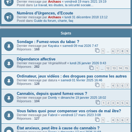
Dernier message par
Archaos
«
vendredi 19 mars 2021 19:19
Posté dans
Le travail, les études, la sécurité sociale...
Numéros d'Urgences, d'Ecoute
Dernier message par
Archaos
«
lundi 31 décembre 2018 13:12
Posté dans
Guide du forum, charte, faq
Sujets
Sondage : Fumez-vous du tabac ?
Dernier message par
Kayaka
«
samedi 09 mai 2026 7:47
Réponses :
168
1
6
7
8
9
…
Dépendance affective
Dernier message par
VirginiaWoolf
«
lundi 26 janvier 2026 9:43
Réponses :
282
1
12
13
14
15
…
Ordinateur, jeux vidéos : des drogues pas comme les autres
Dernier message par
datura
«
samedi 01 février 2025 16:46
Réponses :
128
1
4
5
6
7
…
Cannabis, depuis quand fumez-vous ?
Dernier message par
Domly
«
dimanche 19 janvier 2025 18:02
Réponses :
104
1
2
3
4
5
6
Vous faites quoi pour compenser vos crises de mal être?
Dernier message par
Fabrol
«
vendredi 17 mars 2023 3:08
Réponses :
127
1
4
5
6
7
…
État anxieux, peut être à cause du cannabis ?