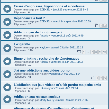
Crises d'angoisses, hypocondrie et alcoolisme
Dernier message par
EZEKIEL
«
jeudi 23 septembre 2021 9:43
Réponses :
6
Dépendance à tout ?
Dernier message par
EZEKIEL
«
mardi 14 septembre 2021 20:39
Réponses :
20
1
2
Addiction jeu de foot (manager)
Dernier message par
Antonio
«
vendredi 13 août 2021 9:49
Réponses :
3
E-cigarette
Dernier message par
Xayide
«
samedi 03 juillet 2021 23:13
Réponses :
199
1
7
8
9
10
…
Binge-drinking : recherche de témoignages
Dernier message par
Aéopia
«
vendredi 25 juin 2021 11:23
Réponses :
10
J'ai une addictions aux vidéos porno
Dernier message par
Hikari
«
vendredi 14 mai 2021 4:24
Réponses :
43
1
2
3
L'addiction aux jeux vidéos m'a fait perdre ma petite amie
Dernier message par
Hikari
«
jeudi 29 avril 2021 21:14
Réponses :
6
Addiction aux réseaux sociaux
Dernier message par
Marty McFly
«
mardi 09 mars 2021 21:02
Réponses :
3
Alternance de phases d'alcoolisation, d'abstinence et