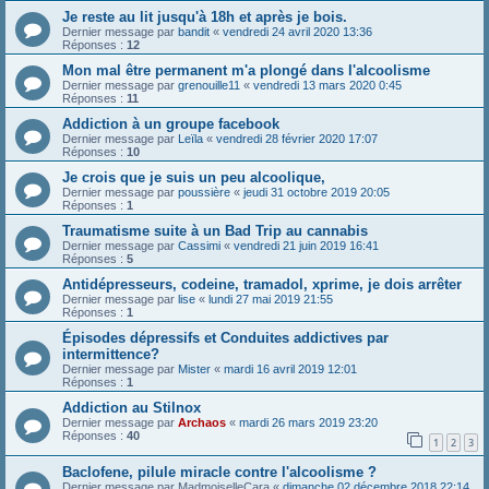
Je reste au lit jusqu'à 18h et après je bois.
Dernier message par
bandit
«
vendredi 24 avril 2020 13:36
Réponses :
12
Mon mal être permanent m'a plongé dans l'alcoolisme
Dernier message par
grenouille11
«
vendredi 13 mars 2020 0:45
Réponses :
11
Addiction à un groupe facebook
Dernier message par
Leïla
«
vendredi 28 février 2020 17:07
Réponses :
10
Je crois que je suis un peu alcoolique,
Dernier message par
poussière
«
jeudi 31 octobre 2019 20:05
Réponses :
1
Traumatisme suite à un Bad Trip au cannabis
Dernier message par
Cassimi
«
vendredi 21 juin 2019 16:41
Réponses :
5
Antidépresseurs, codeine, tramadol, xprime, je dois arrêter
Dernier message par
lise
«
lundi 27 mai 2019 21:55
Réponses :
1
Épisodes dépressifs et Conduites addictives par
intermittence?
Dernier message par
Mister
«
mardi 16 avril 2019 12:01
Réponses :
1
Addiction au Stilnox
Dernier message par
Archaos
«
mardi 26 mars 2019 23:20
Réponses :
40
1
2
3
Baclofene, pilule miracle contre l'alcoolisme ?
Dernier message par
MadmoiselleCara
«
dimanche 02 décembre 2018 22:14