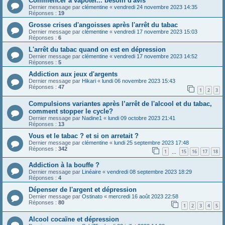
Commencer à vapoter... besoin d'avis
Dernier message par
clémentine
«
vendredi 24 novembre 2023 14:35
Réponses :
19
Grosse crises d'angoisses après l'arrêt du tabac
Dernier message par
clémentine
«
vendredi 17 novembre 2023 15:03
Réponses :
6
L'arrêt du tabac quand on est en dépression
Dernier message par
clémentine
«
vendredi 17 novembre 2023 14:52
Réponses :
5
Addiction aux jeux d'argents
Dernier message par
Hikari
«
lundi 06 novembre 2023 15:43
Réponses :
47
1
2
3
Compulsions variantes après l’arrêt de l'alcool et du tabac,
comment stopper le cycle?
Dernier message par
Nadine1
«
lundi 09 octobre 2023 21:41
Réponses :
13
Vous et le tabac ? et si on arretait ?
Dernier message par
clémentine
«
lundi 25 septembre 2023 17:48
Réponses :
342
1
15
16
17
18
…
Addiction à la bouffe ?
Dernier message par
Linéaire
«
vendredi 08 septembre 2023 18:29
Réponses :
4
Dépenser de l'argent et dépression
Dernier message par
Ostinato
«
mercredi 16 août 2023 22:58
Réponses :
80
1
2
3
4
5
Alcool cocaïne et dépression