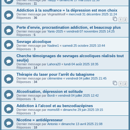
Dernier message par
Taspy
«
dimanche 17 mai 2026 11:58
Réponses :
11
Addiction à la souffrance = la dépression est mon choix
Dernier message par
VirginiaWoolf
«
mercredi 31 décembre 2025 11:24
Réponses :
36
1
2
Perte d'envie, procrastination addiction, et beaucoup plus
Dernier message par
Yanis-2025
«
vendredi 07 novembre 2025 14:25
Réponses :
5
Sevrage alcoolique
Dernier message par
Nadine1
«
samedi 25 octobre 2025 10:44
Réponses :
3
Cherche témoignages de sevrages alcooliques réalisés tout
seul(e)
Dernier message par
Lahora20
«
lundi 04 août 2025 18:35
Réponses :
14
Thérapie du laser pour l'arrêt du tabagisme
Dernier message par
clémentine
«
vendredi 04 juillet 2025 21:45
Réponses :
34
1
2
Alcoolisation, dépression et solitude
Dernier message par
Bordi
«
vendredi 04 juillet 2025 12:42
Réponses :
5
Addiction à l'alcool et au benzodiazépines
Dernier message par
moms68
«
dimanche 29 juin 2025 19:15
Réponses :
3
Nicotine = antidépresseur
Dernier message par
Antonio
«
dimanche 13 avril 2025 21:08
Réponses :
18