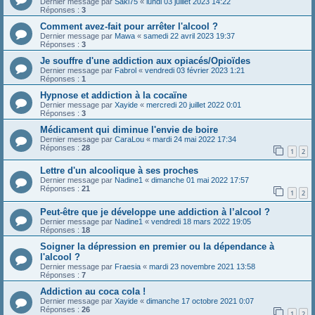
Dernier message par
Saki75
«
lundi 03 juillet 2023 14:22
Réponses :
3
Comment avez-fait pour arrêter l'alcool ?
Dernier message par
Mawa
«
samedi 22 avril 2023 19:37
Réponses :
3
Je souffre d'une addiction aux opiacés/Opioïdes
Dernier message par
Fabrol
«
vendredi 03 février 2023 1:21
Réponses :
1
Hypnose et addiction à la cocaïne
Dernier message par
Xayide
«
mercredi 20 juillet 2022 0:01
Réponses :
3
Médicament qui diminue l'envie de boire
Dernier message par
CaraLou
«
mardi 24 mai 2022 17:34
Réponses :
28
1
2
Lettre d'un alcoolique à ses proches
Dernier message par
Nadine1
«
dimanche 01 mai 2022 17:57
Réponses :
21
1
2
Peut-être que je développe une addiction à l’alcool ?
Dernier message par
Nadine1
«
vendredi 18 mars 2022 19:05
Réponses :
18
Soigner la dépression en premier ou la dépendance à
l'alcool ?
Dernier message par
Fraesia
«
mardi 23 novembre 2021 13:58
Réponses :
7
Addiction au coca cola !
Dernier message par
Xayide
«
dimanche 17 octobre 2021 0:07
Réponses :
26
1
2