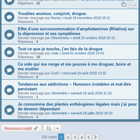
Réponses :
32
1
2
Troubles anxieux, conjoint, drogue.
Dernier message par
Runny
«
lundi 19 novembre 2018 15:11
Réponses :
7
Effet d'une surconsommation d'amphetamines (Ritaline) sur
la dépression et ses symptômes
Dernier message par
Obsessions
«
lundi 22 octobre 2018 20:15
Réponses :
3
Tout ce que je touche, j'en fais de la drogue
Dernier message par
chak
«
lundi 01 octobre 2018 14:02
Réponses :
18
Ce vide qui me ronge et me pousse à me droguer, boire et
me mutiler
Dernier message par
Ced7
«
mercredi 29 août 2018 13:32
Réponses :
6
Tendances aux addictions ~ Humeurs instables et mal-être
persistant
Dernier message par
clémentine
«
samedi 18 août 2018 11:10
Réponses :
1
Je consomme des plantes enthéogènes légales mais j'ai peur
de devenir dépendant
Dernier message par
clémentine
«
samedi 28 juillet 2018 16:33
Réponses :
3
Nouveau sujet
1
2
3
4
5
Suivante
326 sujets