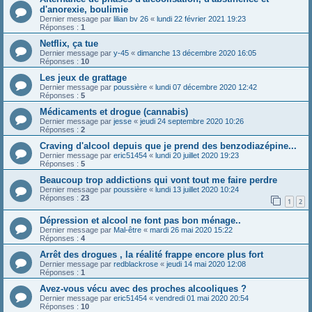
d'anorexie, boulimie
Dernier message par
lilian bv 26
«
lundi 22 février 2021 19:23
Réponses :
1
Netflix, ça tue
Dernier message par
y-45
«
dimanche 13 décembre 2020 16:05
Réponses :
10
Les jeux de grattage
Dernier message par
poussière
«
lundi 07 décembre 2020 12:42
Réponses :
5
Médicaments et drogue (cannabis)
Dernier message par
jesse
«
jeudi 24 septembre 2020 10:26
Réponses :
2
Craving d'alcool depuis que je prend des benzodiazépine...
Dernier message par
eric51454
«
lundi 20 juillet 2020 19:23
Réponses :
5
Beaucoup trop addictions qui vont tout me faire perdre
Dernier message par
poussière
«
lundi 13 juillet 2020 10:24
Réponses :
23
1
2
Dépression et alcool ne font pas bon ménage..
Dernier message par
Mal-être
«
mardi 26 mai 2020 15:22
Réponses :
4
Arrêt des drogues , la réalité frappe encore plus fort
Dernier message par
redblackrose
«
jeudi 14 mai 2020 12:08
Réponses :
1
Avez-vous vécu avec des proches alcooliques ?
Dernier message par
eric51454
«
vendredi 01 mai 2020 20:54
Réponses :
10