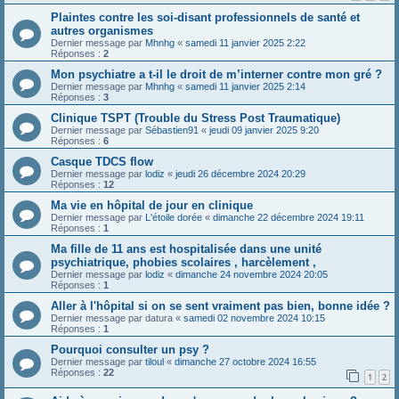
Plaintes contre les soi-disant professionnels de santé et
autres organismes
Dernier message par
Mhnhg
«
samedi 11 janvier 2025 2:22
Réponses :
2
Mon psychiatre a t-il le droit de m’interner contre mon gré ?
Dernier message par
Mhnhg
«
samedi 11 janvier 2025 2:14
Réponses :
3
Clinique TSPT (Trouble du Stress Post Traumatique)
Dernier message par
Sébastien91
«
jeudi 09 janvier 2025 9:20
Réponses :
6
Casque TDCS flow
Dernier message par
lodiz
«
jeudi 26 décembre 2024 20:29
Réponses :
12
Ma vie en hôpital de jour en clinique
Dernier message par
L'étoile dorée
«
dimanche 22 décembre 2024 19:11
Réponses :
1
Ma fille de 11 ans est hospitalisée dans une unité
psychiatrique, phobies scolaires , harcèlement ,
Dernier message par
lodiz
«
dimanche 24 novembre 2024 20:05
Réponses :
1
Aller à l'hôpital si on se sent vraiment pas bien, bonne idée ?
Dernier message par
datura
«
samedi 02 novembre 2024 10:15
Réponses :
1
Pourquoi consulter un psy ?
Dernier message par
tiloul
«
dimanche 27 octobre 2024 16:55
Réponses :
22
1
2