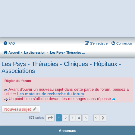
FAQ
S’enregistrer
Connexion
Accueil
La dépression
Les Psys - Thérapies - Cliniques - Hôpitaux - Associations
Les Psys - Thérapies - Cliniques - Hôpitaux -
Associations
Règles du forum
Avant d'ouvrir un nouveau sujet dans cette partie du forum, pensez à
utiliser
Les moteurs de recherche du forum
.
Un point bleu s’affiche devant les messages sans réponse
Nouveau sujet
Page
1
sur
9
1
2
3
4
5
9
Suivante
671 sujets
…
Annonces