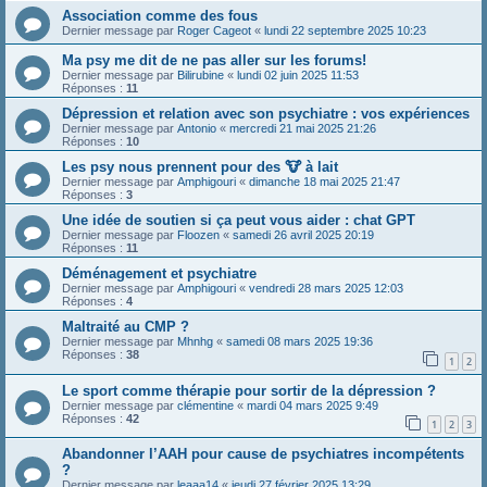
Association comme des fous
Dernier message par
Roger Cageot
«
lundi 22 septembre 2025 10:23
Ma psy me dit de ne pas aller sur les forums!
Dernier message par
Bilirubine
«
lundi 02 juin 2025 11:53
Réponses :
11
Dépression et relation avec son psychiatre : vos expériences
Dernier message par
Antonio
«
mercredi 21 mai 2025 21:26
Réponses :
10
Les psy nous prennent pour des 🐮 à lait
Dernier message par
Amphigouri
«
dimanche 18 mai 2025 21:47
Réponses :
3
Une idée de soutien si ça peut vous aider : chat GPT
Dernier message par
Floozen
«
samedi 26 avril 2025 20:19
Réponses :
11
Déménagement et psychiatre
Dernier message par
Amphigouri
«
vendredi 28 mars 2025 12:03
Réponses :
4
Maltraité au CMP ?
Dernier message par
Mhnhg
«
samedi 08 mars 2025 19:36
Réponses :
38
1
2
Le sport comme thérapie pour sortir de la dépression ?
Dernier message par
clémentine
«
mardi 04 mars 2025 9:49
Réponses :
42
1
2
3
Abandonner l’AAH pour cause de psychiatres incompétents
?
Dernier message par
leaaa14
«
jeudi 27 février 2025 13:29