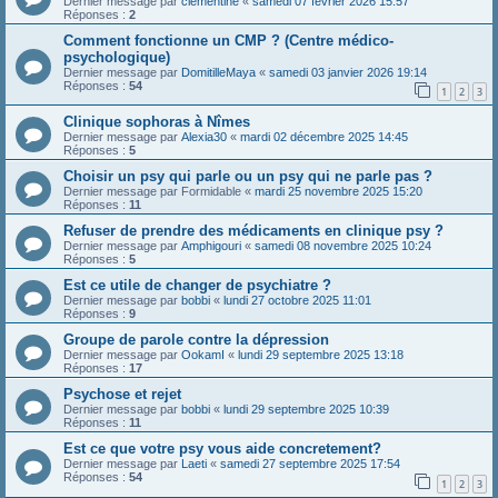
Dernier message par
clémentine
«
samedi 07 février 2026 15:57
Réponses :
2
Comment fonctionne un CMP ? (Centre médico-
psychologique)
Dernier message par
DomitilleMaya
«
samedi 03 janvier 2026 19:14
Réponses :
54
1
2
3
Clinique sophoras à Nîmes
Dernier message par
Alexia30
«
mardi 02 décembre 2025 14:45
Réponses :
5
Choisir un psy qui parle ou un psy qui ne parle pas ?
Dernier message par
Formidable
«
mardi 25 novembre 2025 15:20
Réponses :
11
Refuser de prendre des médicaments en clinique psy ?
Dernier message par
Amphigouri
«
samedi 08 novembre 2025 10:24
Réponses :
5
Est ce utile de changer de psychiatre ?
Dernier message par
bobbi
«
lundi 27 octobre 2025 11:01
Réponses :
9
Groupe de parole contre la dépression
Dernier message par
OokamI
«
lundi 29 septembre 2025 13:18
Réponses :
17
Psychose et rejet
Dernier message par
bobbi
«
lundi 29 septembre 2025 10:39
Réponses :
11
Est ce que votre psy vous aide concretement?
Dernier message par
Laeti
«
samedi 27 septembre 2025 17:54
Réponses :
54
1
2
3