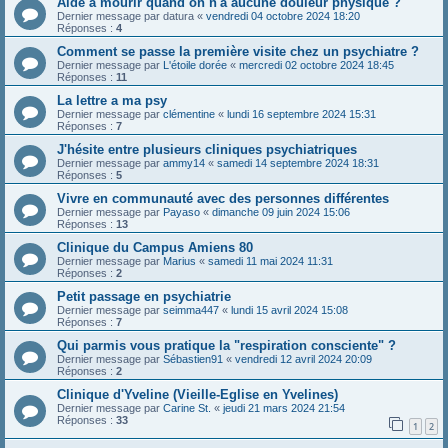
Aide à mourir quand on n'a aucune douleur physique ?
Dernier message par
datura
«
vendredi 04 octobre 2024 18:20
Réponses :
4
Comment se passe la première visite chez un psychiatre ?
Dernier message par
L'étoile dorée
«
mercredi 02 octobre 2024 18:45
Réponses :
11
La lettre a ma psy
Dernier message par
clémentine
«
lundi 16 septembre 2024 15:31
Réponses :
7
J'hésite entre plusieurs cliniques psychiatriques
Dernier message par
ammy14
«
samedi 14 septembre 2024 18:31
Réponses :
5
Vivre en communauté avec des personnes différentes
Dernier message par
Payaso
«
dimanche 09 juin 2024 15:06
Réponses :
13
Clinique du Campus Amiens 80
Dernier message par
Marius
«
samedi 11 mai 2024 11:31
Réponses :
2
Petit passage en psychiatrie
Dernier message par
seimma447
«
lundi 15 avril 2024 15:08
Réponses :
7
Qui parmis vous pratique la "respiration consciente" ?
Dernier message par
Sébastien91
«
vendredi 12 avril 2024 20:09
Réponses :
2
Clinique d'Yveline (Vieille-Eglise en Yvelines)
Dernier message par
Carine St.
«
jeudi 21 mars 2024 21:54
Réponses :
33
1
2