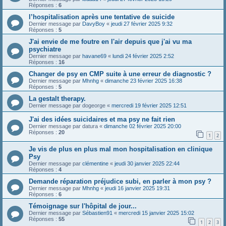
Réponses :
6
l’hospitalisation après une tentative de suicide
Dernier message par
DavyBoy
«
jeudi 27 février 2025 9:32
Réponses :
5
J'ai envie de me foutre en l'air depuis que j'ai vu ma
psychiatre
Dernier message par
havane69
«
lundi 24 février 2025 2:52
Réponses :
16
Changer de psy en CMP suite à une erreur de diagnostic ?
Dernier message par
Mhnhg
«
dimanche 23 février 2025 16:38
Réponses :
5
La gestalt therapy.
Dernier message par
dogeorge
«
mercredi 19 février 2025 12:51
J'ai des idées suicidaires et ma psy ne fait rien
Dernier message par
datura
«
dimanche 02 février 2025 20:00
Réponses :
20
1
2
Je vis de plus en plus mal mon hospitalisation en clinique
Psy
Dernier message par
clémentine
«
jeudi 30 janvier 2025 22:44
Réponses :
4
Demande réparation préjudice subi, en parler à mon psy ?
Dernier message par
Mhnhg
«
jeudi 16 janvier 2025 19:31
Réponses :
6
Témoignage sur l'hôpital de jour...
Dernier message par
Sébastien91
«
mercredi 15 janvier 2025 15:02
Réponses :
55
1
2
3