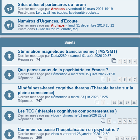
Sites utiles et partenaires du forum
Dernier message par
Archaos
«
vendredi 19 mars 2021 19:19
Posté dans
Le travail, les études, la sécurité sociale...
Numéros d'Urgences, d'Ecoute
Dernier message par
Archaos
«
lundi 31 décembre 2018 13:12
Posté dans
Guide du forum, charte, faq
Sujets
Stimulation magnétique transcranienne (TMS/SMT)
Dernier message par
Dada2289
«
samedi 01 août 2026 20:37
Réponses :
74
1
2
3
4
Que pensez-vous de la psychiatrie en France ?
Dernier message par
clémentine
«
mercredi 15 juillet 2026 21:50
Réponses :
131
1
4
5
6
7
…
Mindfulness-based cognitive therapy (Thérapie basée sur la
pleine conscience)
Dernier message par
clémentine
«
mardi 23 juin 2026 21:25
Réponses :
747
1
35
36
37
38
…
Les TCC ( thérapies cognitives comportementales )
Dernier message par
vibou
«
dimanche 31 mai 2026 21:01
Réponses :
128
1
4
5
6
7
…
Comment se passe l'hospitalisation en psychiatrie ?
Dernier message par
vibou
«
vendredi 23 janvier 2026 12:30
Réponses :
200
1
8
9
10
11
…