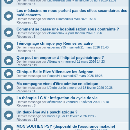
Dernier message par
Lucioledesjardins
«
dimanche 05 avril 2026 22:31
Réponses :
4
Les médecins ne nous parlent pas des effets secondaires des
médicaments
Dernier message par
bobbi
«
samedi 04 avril 2026 15:06
Réponses :
11
Comment se passe une hospitalisation sous contrainte ?
Dernier message par
elhamedhak
«
jeudi 02 avril 2026 13:56
Réponses :
5
Témoignage clinique psy Rennes ou autre
Dernier message par
esperance35
«
samedi 21 mars 2026 13:40
Réponses :
4
Que peut on emporter à l'hôpital psychiatrique ?
Dernier message par
Alixmarie
«
mercredi 11 mars 2026 14:23
Réponses :
19
Clinique Belle Rive Villeneuve les Avignon
Dernier message par
Poups84
«
samedi 07 mars 2026 15:23
Ma compagne vient d'être admise en clinique
Dernier message par
L'étoile dorée
«
mercredi 18 février 2026 20:36
Réponses :
1
La thérapie I C V : Intégration du cycle de vie
Dernier message par
clémentine
«
vendredi 13 février 2026 13:10
Réponses :
8
Un deuxième avis psychiatrique ?
Dernier message par
bobbi
«
jeudi 12 février 2026 19:35
Réponses :
13
MON SOUTIEN PSY (dispositif de l'assurance maladie)