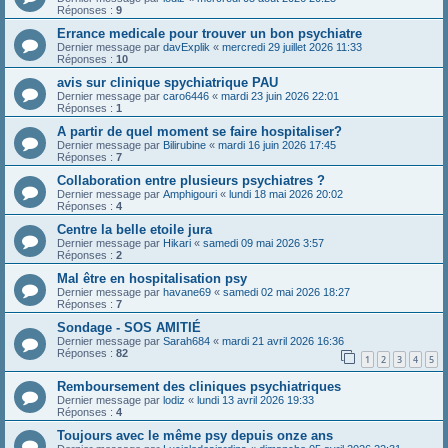
Réponses :
9
Errance medicale pour trouver un bon psychiatre
Dernier message par
davExplik
«
mercredi 29 juillet 2026 11:33
Réponses :
10
avis sur clinique spychiatrique PAU
Dernier message par
caro6446
«
mardi 23 juin 2026 22:01
Réponses :
1
A partir de quel moment se faire hospitaliser?
Dernier message par
Bilirubine
«
mardi 16 juin 2026 17:45
Réponses :
7
Collaboration entre plusieurs psychiatres ?
Dernier message par
Amphigouri
«
lundi 18 mai 2026 20:02
Réponses :
4
Centre la belle etoile jura
Dernier message par
Hikari
«
samedi 09 mai 2026 3:57
Réponses :
2
Mal être en hospitalisation psy
Dernier message par
havane69
«
samedi 02 mai 2026 18:27
Réponses :
7
Sondage - SOS AMITIÉ
Dernier message par
Sarah684
«
mardi 21 avril 2026 16:36
Réponses :
82
1
2
3
4
5
Remboursement des cliniques psychiatriques
Dernier message par
lodiz
«
lundi 13 avril 2026 19:33
Réponses :
4
Toujours avec le même psy depuis onze ans