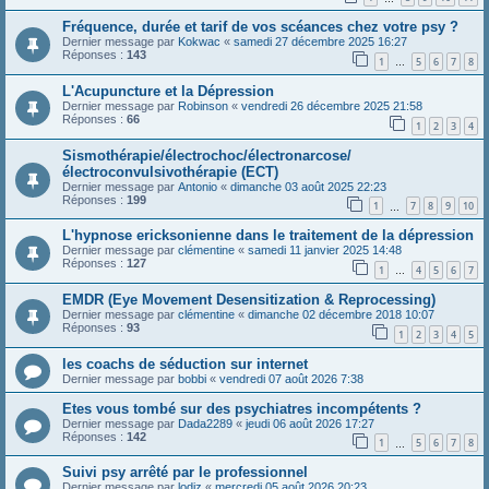
Fréquence, durée et tarif de vos scéances chez votre psy ?
Dernier message par
Kokwac
«
samedi 27 décembre 2025 16:27
Réponses :
143
1
5
6
7
8
…
L'Acupuncture et la Dépression
Dernier message par
Robinson
«
vendredi 26 décembre 2025 21:58
Réponses :
66
1
2
3
4
Sismothérapie/électrochoc/électronarcose/
électroconvulsivothérapie (ECT)
Dernier message par
Antonio
«
dimanche 03 août 2025 22:23
Réponses :
199
1
7
8
9
10
…
L'hypnose ericksonienne dans le traitement de la dépression
Dernier message par
clémentine
«
samedi 11 janvier 2025 14:48
Réponses :
127
1
4
5
6
7
…
EMDR (Eye Movement Desensitization & Reprocessing)
Dernier message par
clémentine
«
dimanche 02 décembre 2018 10:07
Réponses :
93
1
2
3
4
5
les coachs de séduction sur internet
Dernier message par
bobbi
«
vendredi 07 août 2026 7:38
Etes vous tombé sur des psychiatres incompétents ?
Dernier message par
Dada2289
«
jeudi 06 août 2026 17:27
Réponses :
142
1
5
6
7
8
…
Suivi psy arrêté par le professionnel
Dernier message par
lodiz
«
mercredi 05 août 2026 20:23