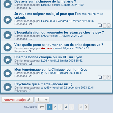
Des avis sur la clinique de la metairie ?
Dernier message par
Rico666
«
jeudi 21 mars 2024 7:50
Réponses :
5
Je veux me soigner mais j'ai peur que l'on me retire mes
enfants
Dernier message par
Celine2023
«
vendredi 16 février 2024 0:06
Réponses :
24
1
2
L'hospitalisation ou augmenter les séances chez le psy ?
Dernier message par
amy69
«
jeudi 01 février 2024 7:33
Réponses :
10
Vers quelle porte se tourner en cas de crise depressive ?
Dernier message par
Archaos
«
mardi 16 janvier 2024 12:12
Réponses :
3
Cherche bonne clinique ou un HP sur Lyon
Dernier message par
jg.06
«
lundi 15 janvier 2024 18:51
Réponses :
13
Mon témoignage sur la Clinique lyon lumières
Dernier message par
jg.06
«
lundi 15 janvier 2024 18:41
Réponses :
28
1
2
Psychiatre qui a merdé (encore un...)
Dernier message par
amy69
«
vendredi 22 décembre 2023 12:04
Réponses :
7
Nouveau sujet
Page
1
sur
9
1
2
3
4
5
9
Suivante
671 sujets
…