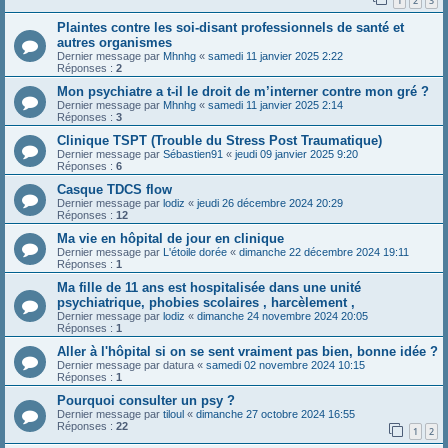
1
2
3
Plaintes contre les soi-disant professionnels de santé et
autres organismes
Dernier message par
Mhnhg
«
samedi 11 janvier 2025 2:22
Réponses :
2
Mon psychiatre a t-il le droit de m’interner contre mon gré ?
Dernier message par
Mhnhg
«
samedi 11 janvier 2025 2:14
Réponses :
3
Clinique TSPT (Trouble du Stress Post Traumatique)
Dernier message par
Sébastien91
«
jeudi 09 janvier 2025 9:20
Réponses :
6
Casque TDCS flow
Dernier message par
lodiz
«
jeudi 26 décembre 2024 20:29
Réponses :
12
Ma vie en hôpital de jour en clinique
Dernier message par
L'étoile dorée
«
dimanche 22 décembre 2024 19:11
Réponses :
1
Ma fille de 11 ans est hospitalisée dans une unité
psychiatrique, phobies scolaires , harcèlement ,
Dernier message par
lodiz
«
dimanche 24 novembre 2024 20:05
Réponses :
1
Aller à l'hôpital si on se sent vraiment pas bien, bonne idée ?
Dernier message par
datura
«
samedi 02 novembre 2024 10:15
Réponses :
1
Pourquoi consulter un psy ?
Dernier message par
tiloul
«
dimanche 27 octobre 2024 16:55
Réponses :
22
1
2