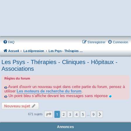
FAQ
S’enregistrer
Connexion
Accueil
La dépression
Les Psys - Thérapies - Cliniques - Hôpitaux - Associations
Les Psys - Thérapies - Cliniques - Hôpitaux -
Associations
Règles du forum
Avant d'ouvrir un nouveau sujet dans cette partie du forum, pensez à
utiliser
Les moteurs de recherche du forum
.
Un point bleu s’affiche devant les messages sans réponse
Nouveau sujet
Page
1
sur
9
1
2
3
4
5
9
Suivante
671 sujets
…
Annonces