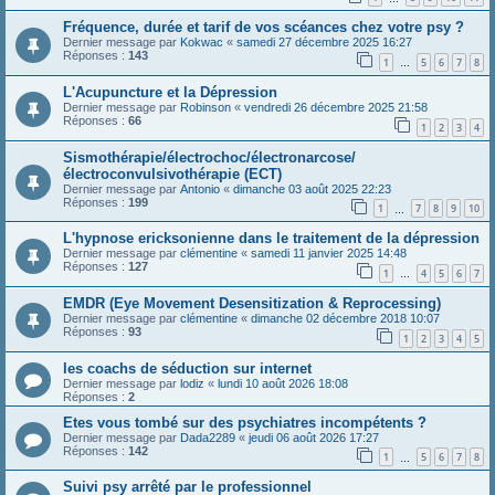
Fréquence, durée et tarif de vos scéances chez votre psy ?
Dernier message par
Kokwac
«
samedi 27 décembre 2025 16:27
Réponses :
143
1
5
6
7
8
…
L'Acupuncture et la Dépression
Dernier message par
Robinson
«
vendredi 26 décembre 2025 21:58
Réponses :
66
1
2
3
4
Sismothérapie/électrochoc/électronarcose/
électroconvulsivothérapie (ECT)
Dernier message par
Antonio
«
dimanche 03 août 2025 22:23
Réponses :
199
1
7
8
9
10
…
L'hypnose ericksonienne dans le traitement de la dépression
Dernier message par
clémentine
«
samedi 11 janvier 2025 14:48
Réponses :
127
1
4
5
6
7
…
EMDR (Eye Movement Desensitization & Reprocessing)
Dernier message par
clémentine
«
dimanche 02 décembre 2018 10:07
Réponses :
93
1
2
3
4
5
les coachs de séduction sur internet
Dernier message par
lodiz
«
lundi 10 août 2026 18:08
Réponses :
2
Etes vous tombé sur des psychiatres incompétents ?
Dernier message par
Dada2289
«
jeudi 06 août 2026 17:27
Réponses :
142
1
5
6
7
8
…
Suivi psy arrêté par le professionnel