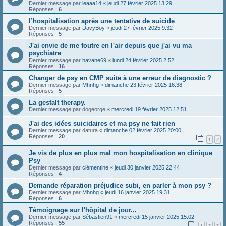
Dernier message par
leaaa14
«
jeudi 27 février 2025 13:29
Réponses :
6
l’hospitalisation après une tentative de suicide
Dernier message par
DavyBoy
«
jeudi 27 février 2025 9:32
Réponses :
5
J'ai envie de me foutre en l'air depuis que j'ai vu ma
psychiatre
Dernier message par
havane69
«
lundi 24 février 2025 2:52
Réponses :
16
Changer de psy en CMP suite à une erreur de diagnostic ?
Dernier message par
Mhnhg
«
dimanche 23 février 2025 16:38
Réponses :
5
La gestalt therapy.
Dernier message par
dogeorge
«
mercredi 19 février 2025 12:51
J'ai des idées suicidaires et ma psy ne fait rien
Dernier message par
datura
«
dimanche 02 février 2025 20:00
Réponses :
20
1
2
Je vis de plus en plus mal mon hospitalisation en clinique
Psy
Dernier message par
clémentine
«
jeudi 30 janvier 2025 22:44
Réponses :
4
Demande réparation préjudice subi, en parler à mon psy ?
Dernier message par
Mhnhg
«
jeudi 16 janvier 2025 19:31
Réponses :
6
Témoignage sur l'hôpital de jour...
Dernier message par
Sébastien91
«
mercredi 15 janvier 2025 15:02
Réponses :
55