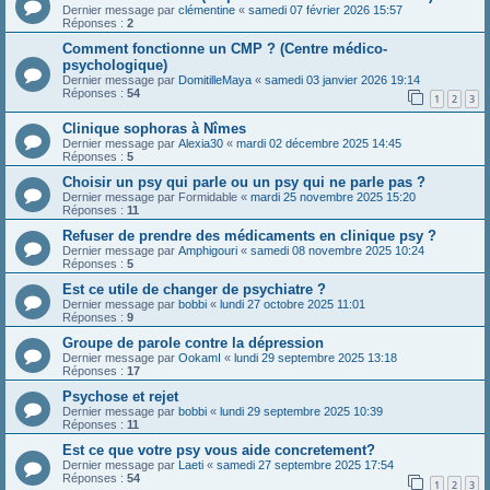
Dernier message par
clémentine
«
samedi 07 février 2026 15:57
Réponses :
2
Comment fonctionne un CMP ? (Centre médico-
psychologique)
Dernier message par
DomitilleMaya
«
samedi 03 janvier 2026 19:14
Réponses :
54
1
2
3
Clinique sophoras à Nîmes
Dernier message par
Alexia30
«
mardi 02 décembre 2025 14:45
Réponses :
5
Choisir un psy qui parle ou un psy qui ne parle pas ?
Dernier message par
Formidable
«
mardi 25 novembre 2025 15:20
Réponses :
11
Refuser de prendre des médicaments en clinique psy ?
Dernier message par
Amphigouri
«
samedi 08 novembre 2025 10:24
Réponses :
5
Est ce utile de changer de psychiatre ?
Dernier message par
bobbi
«
lundi 27 octobre 2025 11:01
Réponses :
9
Groupe de parole contre la dépression
Dernier message par
OokamI
«
lundi 29 septembre 2025 13:18
Réponses :
17
Psychose et rejet
Dernier message par
bobbi
«
lundi 29 septembre 2025 10:39
Réponses :
11
Est ce que votre psy vous aide concretement?
Dernier message par
Laeti
«
samedi 27 septembre 2025 17:54
Réponses :
54
1
2
3