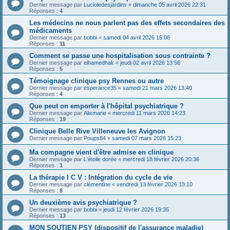
Dernier message par
Lucioledesjardins
«
dimanche 05 avril 2026 22:31
Réponses :
4
Les médecins ne nous parlent pas des effets secondaires des
médicaments
Dernier message par
bobbi
«
samedi 04 avril 2026 15:06
Réponses :
11
Comment se passe une hospitalisation sous contrainte ?
Dernier message par
elhamedhak
«
jeudi 02 avril 2026 13:56
Réponses :
5
Témoignage clinique psy Rennes ou autre
Dernier message par
esperance35
«
samedi 21 mars 2026 13:40
Réponses :
4
Que peut on emporter à l'hôpital psychiatrique ?
Dernier message par
Alixmarie
«
mercredi 11 mars 2026 14:23
Réponses :
19
Clinique Belle Rive Villeneuve les Avignon
Dernier message par
Poups84
«
samedi 07 mars 2026 15:23
Ma compagne vient d'être admise en clinique
Dernier message par
L'étoile dorée
«
mercredi 18 février 2026 20:36
Réponses :
1
La thérapie I C V : Intégration du cycle de vie
Dernier message par
clémentine
«
vendredi 13 février 2026 13:10
Réponses :
8
Un deuxième avis psychiatrique ?
Dernier message par
bobbi
«
jeudi 12 février 2026 19:35
Réponses :
13
MON SOUTIEN PSY (dispositif de l'assurance maladie)