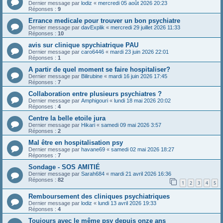
Dernier message par
lodiz
«
mercredi 05 août 2026 20:23
Réponses :
9
Errance medicale pour trouver un bon psychiatre
Dernier message par
davExplik
«
mercredi 29 juillet 2026 11:33
Réponses :
10
avis sur clinique spychiatrique PAU
Dernier message par
caro6446
«
mardi 23 juin 2026 22:01
Réponses :
1
A partir de quel moment se faire hospitaliser?
Dernier message par
Bilirubine
«
mardi 16 juin 2026 17:45
Réponses :
7
Collaboration entre plusieurs psychiatres ?
Dernier message par
Amphigouri
«
lundi 18 mai 2026 20:02
Réponses :
4
Centre la belle etoile jura
Dernier message par
Hikari
«
samedi 09 mai 2026 3:57
Réponses :
2
Mal être en hospitalisation psy
Dernier message par
havane69
«
samedi 02 mai 2026 18:27
Réponses :
7
Sondage - SOS AMITIÉ
Dernier message par
Sarah684
«
mardi 21 avril 2026 16:36
Réponses :
82
1
2
3
4
5
Remboursement des cliniques psychiatriques
Dernier message par
lodiz
«
lundi 13 avril 2026 19:33
Réponses :
4
Toujours avec le même psy depuis onze ans