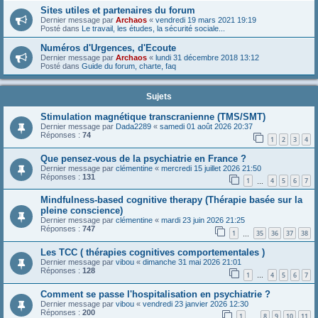
Sites utiles et partenaires du forum
Dernier message par
Archaos
«
vendredi 19 mars 2021 19:19
Posté dans
Le travail, les études, la sécurité sociale...
Numéros d'Urgences, d'Ecoute
Dernier message par
Archaos
«
lundi 31 décembre 2018 13:12
Posté dans
Guide du forum, charte, faq
Sujets
Stimulation magnétique transcranienne (TMS/SMT)
Dernier message par
Dada2289
«
samedi 01 août 2026 20:37
Réponses :
74
1
2
3
4
Que pensez-vous de la psychiatrie en France ?
Dernier message par
clémentine
«
mercredi 15 juillet 2026 21:50
Réponses :
131
1
4
5
6
7
…
Mindfulness-based cognitive therapy (Thérapie basée sur la
pleine conscience)
Dernier message par
clémentine
«
mardi 23 juin 2026 21:25
Réponses :
747
1
35
36
37
38
…
Les TCC ( thérapies cognitives comportementales )
Dernier message par
vibou
«
dimanche 31 mai 2026 21:01
Réponses :
128
1
4
5
6
7
…
Comment se passe l'hospitalisation en psychiatrie ?
Dernier message par
vibou
«
vendredi 23 janvier 2026 12:30
Réponses :
200
1
8
9
10
11
…