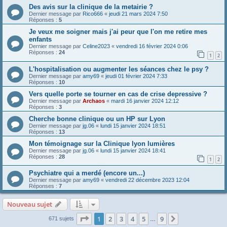
Des avis sur la clinique de la metairie ?
Dernier message par
Rico666
«
jeudi 21 mars 2024 7:50
Réponses :
5
Je veux me soigner mais j'ai peur que l'on me retire mes
enfants
Dernier message par
Celine2023
«
vendredi 16 février 2024 0:06
Réponses :
24
1
2
L'hospitalisation ou augmenter les séances chez le psy ?
Dernier message par
amy69
«
jeudi 01 février 2024 7:33
Réponses :
10
Vers quelle porte se tourner en cas de crise depressive ?
Dernier message par
Archaos
«
mardi 16 janvier 2024 12:12
Réponses :
3
Cherche bonne clinique ou un HP sur Lyon
Dernier message par
jg.06
«
lundi 15 janvier 2024 18:51
Réponses :
13
Mon témoignage sur la Clinique lyon lumières
Dernier message par
jg.06
«
lundi 15 janvier 2024 18:41
Réponses :
28
1
2
Psychiatre qui a merdé (encore un...)
Dernier message par
amy69
«
vendredi 22 décembre 2023 12:04
Réponses :
7
Nouveau sujet
Page
1
sur
9
1
2
3
4
5
9
Suivante
671 sujets
…