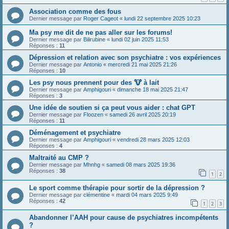
Association comme des fous
Dernier message par
Roger Cageot
«
lundi 22 septembre 2025 10:23
Ma psy me dit de ne pas aller sur les forums!
Dernier message par
Bilirubine
«
lundi 02 juin 2025 11:53
Réponses :
11
Dépression et relation avec son psychiatre : vos expériences
Dernier message par
Antonio
«
mercredi 21 mai 2025 21:26
Réponses :
10
Les psy nous prennent pour des 🐮 à lait
Dernier message par
Amphigouri
«
dimanche 18 mai 2025 21:47
Réponses :
3
Une idée de soutien si ça peut vous aider : chat GPT
Dernier message par
Floozen
«
samedi 26 avril 2025 20:19
Réponses :
11
Déménagement et psychiatre
Dernier message par
Amphigouri
«
vendredi 28 mars 2025 12:03
Réponses :
4
Maltraité au CMP ?
Dernier message par
Mhnhg
«
samedi 08 mars 2025 19:36
Réponses :
38
1
2
Le sport comme thérapie pour sortir de la dépression ?
Dernier message par
clémentine
«
mardi 04 mars 2025 9:49
Réponses :
42
1
2
3
Abandonner l’AAH pour cause de psychiatres incompétents
?