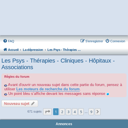
FAQ
S’enregistrer
Connexion
Accueil
La dépression
Les Psys - Thérapies - Cliniques - Hôpitaux - Associations
Les Psys - Thérapies - Cliniques - Hôpitaux -
Associations
Règles du forum
Avant d'ouvrir un nouveau sujet dans cette partie du forum, pensez à
utiliser
Les moteurs de recherche du forum
.
Un point bleu s’affiche devant les messages sans réponse
Nouveau sujet
Page
1
sur
9
1
2
3
4
5
9
Suivante
671 sujets
…
Annonces