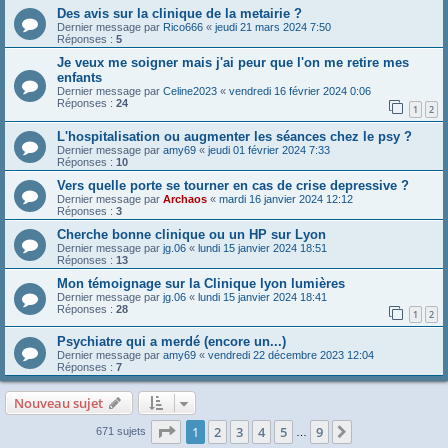
Des avis sur la clinique de la metairie ?
Dernier message par
Rico666
«
jeudi 21 mars 2024 7:50
Réponses :
5
Je veux me soigner mais j'ai peur que l'on me retire mes
enfants
Dernier message par
Celine2023
«
vendredi 16 février 2024 0:06
Réponses :
24
1
2
L'hospitalisation ou augmenter les séances chez le psy ?
Dernier message par
amy69
«
jeudi 01 février 2024 7:33
Réponses :
10
Vers quelle porte se tourner en cas de crise depressive ?
Dernier message par
Archaos
«
mardi 16 janvier 2024 12:12
Réponses :
3
Cherche bonne clinique ou un HP sur Lyon
Dernier message par
jg.06
«
lundi 15 janvier 2024 18:51
Réponses :
13
Mon témoignage sur la Clinique lyon lumières
Dernier message par
jg.06
«
lundi 15 janvier 2024 18:41
Réponses :
28
1
2
Psychiatre qui a merdé (encore un...)
Dernier message par
amy69
«
vendredi 22 décembre 2023 12:04
Réponses :
7
Nouveau sujet
Page
1
sur
9
1
2
3
4
5
9
Suivante
671 sujets
…