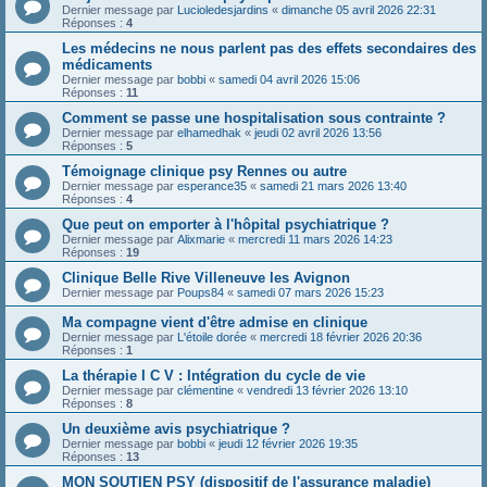
Dernier message par
Lucioledesjardins
«
dimanche 05 avril 2026 22:31
Réponses :
4
Les médecins ne nous parlent pas des effets secondaires des
médicaments
Dernier message par
bobbi
«
samedi 04 avril 2026 15:06
Réponses :
11
Comment se passe une hospitalisation sous contrainte ?
Dernier message par
elhamedhak
«
jeudi 02 avril 2026 13:56
Réponses :
5
Témoignage clinique psy Rennes ou autre
Dernier message par
esperance35
«
samedi 21 mars 2026 13:40
Réponses :
4
Que peut on emporter à l'hôpital psychiatrique ?
Dernier message par
Alixmarie
«
mercredi 11 mars 2026 14:23
Réponses :
19
Clinique Belle Rive Villeneuve les Avignon
Dernier message par
Poups84
«
samedi 07 mars 2026 15:23
Ma compagne vient d'être admise en clinique
Dernier message par
L'étoile dorée
«
mercredi 18 février 2026 20:36
Réponses :
1
La thérapie I C V : Intégration du cycle de vie
Dernier message par
clémentine
«
vendredi 13 février 2026 13:10
Réponses :
8
Un deuxième avis psychiatrique ?
Dernier message par
bobbi
«
jeudi 12 février 2026 19:35
Réponses :
13
MON SOUTIEN PSY (dispositif de l'assurance maladie)