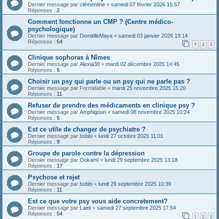
Dernier message par
clémentine
«
samedi 07 février 2026 15:57
Réponses :
2
Comment fonctionne un CMP ? (Centre médico-
psychologique)
Dernier message par
DomitilleMaya
«
samedi 03 janvier 2026 19:14
Réponses :
54
1
2
3
Clinique sophoras à Nîmes
Dernier message par
Alexia30
«
mardi 02 décembre 2025 14:45
Réponses :
5
Choisir un psy qui parle ou un psy qui ne parle pas ?
Dernier message par
Formidable
«
mardi 25 novembre 2025 15:20
Réponses :
11
Refuser de prendre des médicaments en clinique psy ?
Dernier message par
Amphigouri
«
samedi 08 novembre 2025 10:24
Réponses :
5
Est ce utile de changer de psychiatre ?
Dernier message par
bobbi
«
lundi 27 octobre 2025 11:01
Réponses :
9
Groupe de parole contre la dépression
Dernier message par
OokamI
«
lundi 29 septembre 2025 13:18
Réponses :
17
Psychose et rejet
Dernier message par
bobbi
«
lundi 29 septembre 2025 10:39
Réponses :
11
Est ce que votre psy vous aide concretement?
Dernier message par
Laeti
«
samedi 27 septembre 2025 17:54
Réponses :
54
1
2
3