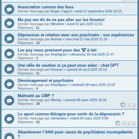
Association comme des fous
Dernier message par
Roger Cageot
«
lundi 22 septembre 2025 10:23
Ma psy me dit de ne pas aller sur les forums!
Dernier message par
Bilirubine
«
lundi 02 juin 2025 11:53
Réponses :
11
Dépression et relation avec son psychiatre : vos expériences
Dernier message par
Antonio
«
mercredi 21 mai 2025 21:26
Réponses :
10
Les psy nous prennent pour des 🐮 à lait
Dernier message par
Amphigouri
«
dimanche 18 mai 2025 21:47
Réponses :
3
Une idée de soutien si ça peut vous aider : chat GPT
Dernier message par
Floozen
«
samedi 26 avril 2025 20:19
Réponses :
11
Déménagement et psychiatre
Dernier message par
Amphigouri
«
vendredi 28 mars 2025 12:03
Réponses :
4
Maltraité au CMP ?
Dernier message par
Mhnhg
«
samedi 08 mars 2025 19:36
Réponses :
38
1
2
Le sport comme thérapie pour sortir de la dépression ?
Dernier message par
clémentine
«
mardi 04 mars 2025 9:49
Réponses :
42
1
2
3
Abandonner l’AAH pour cause de psychiatres incompétents
?