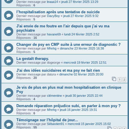
Dernier message par
leaaa14
«
jeudi 27 février 2025 13:29
Réponses :
6
l’hospitalisation après une tentative de suicide
Dernier message par
DavyBoy
«
jeudi 27 février 2025 9:32
Réponses :
5
J'ai envie de me foutre en l'air depuis que j'ai vu ma
psychiatre
Dernier message par
havane69
«
lundi 24 février 2025 2:52
Réponses :
16
Changer de psy en CMP suite à une erreur de diagnostic ?
Dernier message par
Mhnhg
«
dimanche 23 février 2025 16:38
Réponses :
5
La gestalt therapy.
Dernier message par
dogeorge
«
mercredi 19 février 2025 12:51
J'ai des idées suicidaires et ma psy ne fait rien
Dernier message par
datura
«
dimanche 02 février 2025 20:00
Réponses :
20
1
2
Je vis de plus en plus mal mon hospitalisation en clinique
Psy
Dernier message par
clémentine
«
jeudi 30 janvier 2025 22:44
Réponses :
4
Demande réparation préjudice subi, en parler à mon psy ?
Dernier message par
Mhnhg
«
jeudi 16 janvier 2025 19:31
Réponses :
6
Témoignage sur l'hôpital de jour...
Dernier message par
Sébastien91
«
mercredi 15 janvier 2025 15:02
Réponses :
55