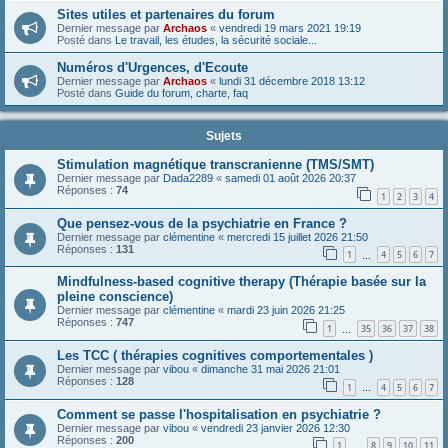
Sites utiles et partenaires du forum
Dernier message par
Archaos
«
vendredi 19 mars 2021 19:19
Posté dans
Le travail, les études, la sécurité sociale...
Numéros d'Urgences, d'Ecoute
Dernier message par
Archaos
«
lundi 31 décembre 2018 13:12
Posté dans
Guide du forum, charte, faq
Sujets
Stimulation magnétique transcranienne (TMS/SMT)
Dernier message par
Dada2289
«
samedi 01 août 2026 20:37
Réponses :
74
1
2
3
4
Que pensez-vous de la psychiatrie en France ?
Dernier message par
clémentine
«
mercredi 15 juillet 2026 21:50
Réponses :
131
1
4
5
6
7
…
Mindfulness-based cognitive therapy (Thérapie basée sur la
pleine conscience)
Dernier message par
clémentine
«
mardi 23 juin 2026 21:25
Réponses :
747
1
35
36
37
38
…
Les TCC ( thérapies cognitives comportementales )
Dernier message par
vibou
«
dimanche 31 mai 2026 21:01
Réponses :
128
1
4
5
6
7
…
Comment se passe l'hospitalisation en psychiatrie ?
Dernier message par
vibou
«
vendredi 23 janvier 2026 12:30
Réponses :
200
1
8
9
10
11
…