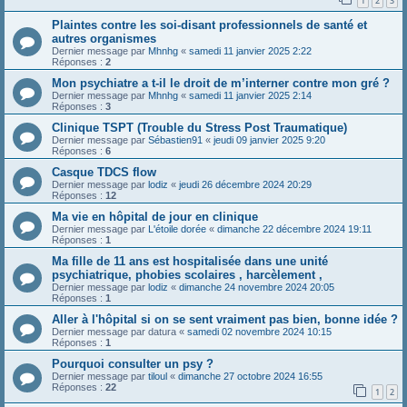
1
2
3
Plaintes contre les soi-disant professionnels de santé et
autres organismes
Dernier message par
Mhnhg
«
samedi 11 janvier 2025 2:22
Réponses :
2
Mon psychiatre a t-il le droit de m’interner contre mon gré ?
Dernier message par
Mhnhg
«
samedi 11 janvier 2025 2:14
Réponses :
3
Clinique TSPT (Trouble du Stress Post Traumatique)
Dernier message par
Sébastien91
«
jeudi 09 janvier 2025 9:20
Réponses :
6
Casque TDCS flow
Dernier message par
lodiz
«
jeudi 26 décembre 2024 20:29
Réponses :
12
Ma vie en hôpital de jour en clinique
Dernier message par
L'étoile dorée
«
dimanche 22 décembre 2024 19:11
Réponses :
1
Ma fille de 11 ans est hospitalisée dans une unité
psychiatrique, phobies scolaires , harcèlement ,
Dernier message par
lodiz
«
dimanche 24 novembre 2024 20:05
Réponses :
1
Aller à l'hôpital si on se sent vraiment pas bien, bonne idée ?
Dernier message par
datura
«
samedi 02 novembre 2024 10:15
Réponses :
1
Pourquoi consulter un psy ?
Dernier message par
tiloul
«
dimanche 27 octobre 2024 16:55
Réponses :
22
1
2