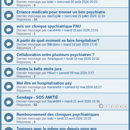
Dernier message par
lodiz
«
mercredi 05 août 2026 20:23
Réponses :
9
Errance medicale pour trouver un bon psychiatre
Dernier message par
davExplik
«
mercredi 29 juillet 2026 11:33
Réponses :
10
avis sur clinique spychiatrique PAU
Dernier message par
caro6446
«
mardi 23 juin 2026 22:01
Réponses :
1
A partir de quel moment se faire hospitaliser?
Dernier message par
Bilirubine
«
mardi 16 juin 2026 17:45
Réponses :
7
Collaboration entre plusieurs psychiatres ?
Dernier message par
Amphigouri
«
lundi 18 mai 2026 20:02
Réponses :
4
Centre la belle etoile jura
Dernier message par
Hikari
«
samedi 09 mai 2026 3:57
Réponses :
2
Mal être en hospitalisation psy
Dernier message par
havane69
«
samedi 02 mai 2026 18:27
Réponses :
7
Sondage - SOS AMITIÉ
Dernier message par
Sarah684
«
mardi 21 avril 2026 16:36
Réponses :
82
1
2
3
4
5
Remboursement des cliniques psychiatriques
Dernier message par
lodiz
«
lundi 13 avril 2026 19:33
Réponses :
4
Toujours avec le même psy depuis onze ans