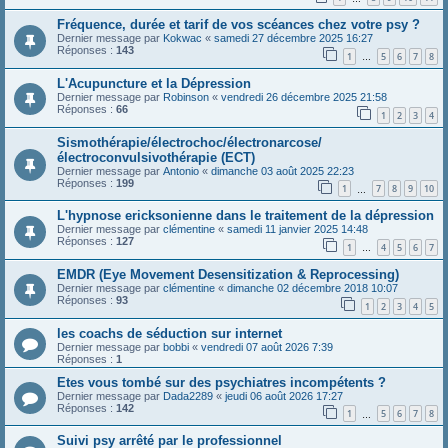
Fréquence, durée et tarif de vos scéances chez votre psy ?
Dernier message par
Kokwac
«
samedi 27 décembre 2025 16:27
Réponses :
143
1
5
6
7
8
…
L'Acupuncture et la Dépression
Dernier message par
Robinson
«
vendredi 26 décembre 2025 21:58
Réponses :
66
1
2
3
4
Sismothérapie/électrochoc/électronarcose/
électroconvulsivothérapie (ECT)
Dernier message par
Antonio
«
dimanche 03 août 2025 22:23
Réponses :
199
1
7
8
9
10
…
L'hypnose ericksonienne dans le traitement de la dépression
Dernier message par
clémentine
«
samedi 11 janvier 2025 14:48
Réponses :
127
1
4
5
6
7
…
EMDR (Eye Movement Desensitization & Reprocessing)
Dernier message par
clémentine
«
dimanche 02 décembre 2018 10:07
Réponses :
93
1
2
3
4
5
les coachs de séduction sur internet
Dernier message par
bobbi
«
vendredi 07 août 2026 7:39
Réponses :
1
Etes vous tombé sur des psychiatres incompétents ?
Dernier message par
Dada2289
«
jeudi 06 août 2026 17:27
Réponses :
142
1
5
6
7
8
…
Suivi psy arrêté par le professionnel