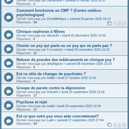
Dernier message par
clémentine
«
samedi 07 février 2026 15:57
Réponses :
2
Comment fonctionne un CMP ? (Centre médico-
psychologique)
Dernier message par
DomitilleMaya
«
samedi 03 janvier 2026 19:14
Réponses :
54
1
2
3
Clinique sophoras à Nîmes
Dernier message par
Alexia30
«
mardi 02 décembre 2025 14:45
Réponses :
5
Choisir un psy qui parle ou un psy qui ne parle pas ?
Dernier message par
Formidable
«
mardi 25 novembre 2025 15:20
Réponses :
11
Refuser de prendre des médicaments en clinique psy ?
Dernier message par
Amphigouri
«
samedi 08 novembre 2025 10:24
Réponses :
5
Est ce utile de changer de psychiatre ?
Dernier message par
bobbi
«
lundi 27 octobre 2025 11:01
Réponses :
9
Groupe de parole contre la dépression
Dernier message par
OokamI
«
lundi 29 septembre 2025 13:18
Réponses :
17
Psychose et rejet
Dernier message par
bobbi
«
lundi 29 septembre 2025 10:39
Réponses :
11
Est ce que votre psy vous aide concretement?
Dernier message par
Laeti
«
samedi 27 septembre 2025 17:54
Réponses :
54
1
2
3