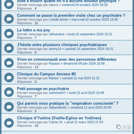
Aide à mourir quand on n'a aucune douleur physique ?
Dernier message par
datura
«
vendredi 04 octobre 2024 18:20
Réponses :
4
Comment se passe la première visite chez un psychiatre ?
Dernier message par
L'étoile dorée
«
mercredi 02 octobre 2024 18:45
Réponses :
11
La lettre a ma psy
Dernier message par
clémentine
«
lundi 16 septembre 2024 15:31
Réponses :
7
J'hésite entre plusieurs cliniques psychiatriques
Dernier message par
ammy14
«
samedi 14 septembre 2024 18:31
Réponses :
5
Vivre en communauté avec des personnes différentes
Dernier message par
Payaso
«
dimanche 09 juin 2024 15:06
Réponses :
13
Clinique du Campus Amiens 80
Dernier message par
Marius
«
samedi 11 mai 2024 11:31
Réponses :
2
Petit passage en psychiatrie
Dernier message par
seimma447
«
lundi 15 avril 2024 15:08
Réponses :
7
Qui parmis vous pratique la "respiration consciente" ?
Dernier message par
Sébastien91
«
vendredi 12 avril 2024 20:09
Réponses :
2
Clinique d'Yveline (Vieille-Eglise en Yvelines)
Dernier message par
Carine St.
«
jeudi 21 mars 2024 21:54
Réponses :
33
1
2