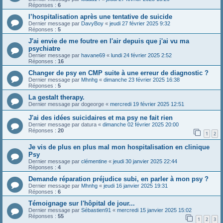
Réponses :
6
l’hospitalisation après une tentative de suicide
Dernier message par
DavyBoy
«
jeudi 27 février 2025 9:32
Réponses :
5
J'ai envie de me foutre en l'air depuis que j'ai vu ma
psychiatre
Dernier message par
havane69
«
lundi 24 février 2025 2:52
Réponses :
16
Changer de psy en CMP suite à une erreur de diagnostic ?
Dernier message par
Mhnhg
«
dimanche 23 février 2025 16:38
Réponses :
5
La gestalt therapy.
Dernier message par
dogeorge
«
mercredi 19 février 2025 12:51
J'ai des idées suicidaires et ma psy ne fait rien
Dernier message par
datura
«
dimanche 02 février 2025 20:00
Réponses :
20
1
2
Je vis de plus en plus mal mon hospitalisation en clinique
Psy
Dernier message par
clémentine
«
jeudi 30 janvier 2025 22:44
Réponses :
4
Demande réparation préjudice subi, en parler à mon psy ?
Dernier message par
Mhnhg
«
jeudi 16 janvier 2025 19:31
Réponses :
6
Témoignage sur l'hôpital de jour...
Dernier message par
Sébastien91
«
mercredi 15 janvier 2025 15:02
Réponses :
55
1
2
3