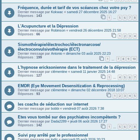
Fréquence, durée et tarif de vos scéances chez votre psy ?
Dernier message par
Kokwac
«
samedi 27 décembre 2025 16:27
Réponses :
143
1
5
6
7
8
…
L'Acupuncture et la Dépression
Dernier message par
Robinson
«
vendredi 26 décembre 2025 21:58
Réponses :
66
1
2
3
4
Sismothérapie/électrochoc/électronarcose/
électroconvulsivothérapie (ECT)
Dernier message par
Antonio
«
dimanche 03 août 2025 22:23
Réponses :
199
1
7
8
9
10
…
L'hypnose ericksonienne dans le traitement de la dépression
Dernier message par
clémentine
«
samedi 11 janvier 2025 14:48
Réponses :
127
1
4
5
6
7
…
EMDR (Eye Movement Desensitization & Reprocessing)
Dernier message par
clémentine
«
dimanche 02 décembre 2018 10:07
Réponses :
93
1
2
3
4
5
les coachs de séduction sur internet
Dernier message par
bobbi
«
vendredi 07 août 2026 7:38
Etes vous tombé sur des psychiatres incompétents ?
Dernier message par
Dada2289
«
jeudi 06 août 2026 17:27
Réponses :
142
1
5
6
7
8
…
Suivi psy arrêté par le professionnel
Dernier message par
lodiz
«
mercredi 05 août 2026 20:23