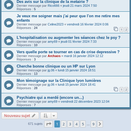
Des avis sur la clinique de la metairie ?
Dernier message par
Rico666
«
jeudi 21 mars 2024 7:50
Réponses :
5
Je veux me soigner mais j'ai peur que l'on me retire mes
enfants
Dernier message par
Celine2023
«
vendredi 16 février 2024 0:06
Réponses :
24
1
2
L'hospitalisation ou augmenter les séances chez le psy ?
Dernier message par
amy69
«
jeudi 01 février 2024 7:33
Réponses :
10
Vers quelle porte se tourner en cas de crise depressive ?
Dernier message par
Archaos
«
mardi 16 janvier 2024 12:12
Réponses :
3
Cherche bonne clinique ou un HP sur Lyon
Dernier message par
jg.06
«
lundi 15 janvier 2024 18:51
Réponses :
13
Mon témoignage sur la Clinique lyon lumières
Dernier message par
jg.06
«
lundi 15 janvier 2024 18:41
Réponses :
28
1
2
Psychiatre qui a merdé (encore un...)
Dernier message par
amy69
«
vendredi 22 décembre 2023 12:04
Réponses :
7
Nouveau sujet
Page
1
sur
9
1
2
3
4
5
9
Suivante
671 sujets
…