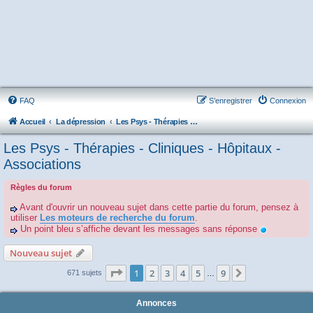
FAQ
S’enregistrer
Connexion
Accueil
La dépression
Les Psys - Thérapies - Cliniques - Hôpitaux - Associations
Les Psys - Thérapies - Cliniques - Hôpitaux -
Associations
Règles du forum
Avant d'ouvrir un nouveau sujet dans cette partie du forum, pensez à
utiliser
Les moteurs de recherche du forum
.
Un point bleu s’affiche devant les messages sans réponse
Nouveau sujet
Page
1
sur
9
1
2
3
4
5
9
Suivante
671 sujets
…
Annonces