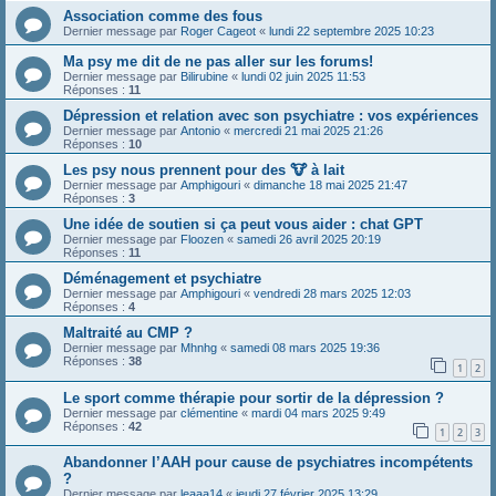
Association comme des fous
Dernier message par
Roger Cageot
«
lundi 22 septembre 2025 10:23
Ma psy me dit de ne pas aller sur les forums!
Dernier message par
Bilirubine
«
lundi 02 juin 2025 11:53
Réponses :
11
Dépression et relation avec son psychiatre : vos expériences
Dernier message par
Antonio
«
mercredi 21 mai 2025 21:26
Réponses :
10
Les psy nous prennent pour des 🐮 à lait
Dernier message par
Amphigouri
«
dimanche 18 mai 2025 21:47
Réponses :
3
Une idée de soutien si ça peut vous aider : chat GPT
Dernier message par
Floozen
«
samedi 26 avril 2025 20:19
Réponses :
11
Déménagement et psychiatre
Dernier message par
Amphigouri
«
vendredi 28 mars 2025 12:03
Réponses :
4
Maltraité au CMP ?
Dernier message par
Mhnhg
«
samedi 08 mars 2025 19:36
Réponses :
38
1
2
Le sport comme thérapie pour sortir de la dépression ?
Dernier message par
clémentine
«
mardi 04 mars 2025 9:49
Réponses :
42
1
2
3
Abandonner l’AAH pour cause de psychiatres incompétents
?
Dernier message par
leaaa14
«
jeudi 27 février 2025 13:29