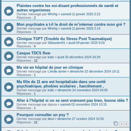
Plaintes contre les soi-disant professionnels de santé et
autres organismes
Dernier message par
Mhnhg
«
samedi 11 janvier 2025 2:22
Réponses :
2
Mon psychiatre a t-il le droit de m’interner contre mon gré ?
Dernier message par
Mhnhg
«
samedi 11 janvier 2025 2:14
Réponses :
3
Clinique TSPT (Trouble du Stress Post Traumatique)
Dernier message par
Sébastien91
«
jeudi 09 janvier 2025 9:20
Réponses :
6
Casque TDCS flow
Dernier message par
lodiz
«
jeudi 26 décembre 2024 20:29
Réponses :
12
Ma vie en hôpital de jour en clinique
Dernier message par
L'étoile dorée
«
dimanche 22 décembre 2024 19:11
Réponses :
1
Ma fille de 11 ans est hospitalisée dans une unité
psychiatrique, phobies scolaires , harcèlement ,
Dernier message par
lodiz
«
dimanche 24 novembre 2024 20:05
Réponses :
1
Aller à l'hôpital si on se sent vraiment pas bien, bonne idée ?
Dernier message par
datura
«
samedi 02 novembre 2024 10:15
Réponses :
1
Pourquoi consulter un psy ?
Dernier message par
tiloul
«
dimanche 27 octobre 2024 16:55
Réponses :
22
1
2