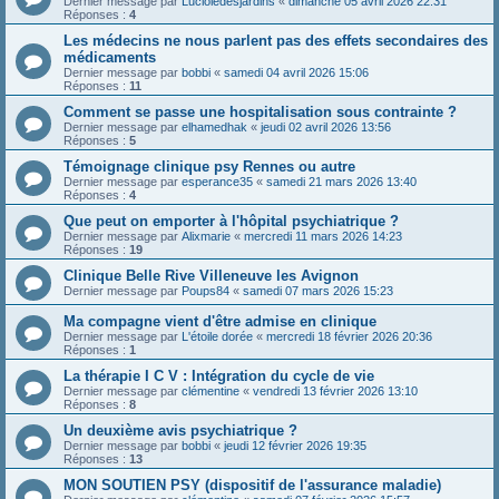
Dernier message par
Lucioledesjardins
«
dimanche 05 avril 2026 22:31
Réponses :
4
Les médecins ne nous parlent pas des effets secondaires des
médicaments
Dernier message par
bobbi
«
samedi 04 avril 2026 15:06
Réponses :
11
Comment se passe une hospitalisation sous contrainte ?
Dernier message par
elhamedhak
«
jeudi 02 avril 2026 13:56
Réponses :
5
Témoignage clinique psy Rennes ou autre
Dernier message par
esperance35
«
samedi 21 mars 2026 13:40
Réponses :
4
Que peut on emporter à l'hôpital psychiatrique ?
Dernier message par
Alixmarie
«
mercredi 11 mars 2026 14:23
Réponses :
19
Clinique Belle Rive Villeneuve les Avignon
Dernier message par
Poups84
«
samedi 07 mars 2026 15:23
Ma compagne vient d'être admise en clinique
Dernier message par
L'étoile dorée
«
mercredi 18 février 2026 20:36
Réponses :
1
La thérapie I C V : Intégration du cycle de vie
Dernier message par
clémentine
«
vendredi 13 février 2026 13:10
Réponses :
8
Un deuxième avis psychiatrique ?
Dernier message par
bobbi
«
jeudi 12 février 2026 19:35
Réponses :
13
MON SOUTIEN PSY (dispositif de l'assurance maladie)