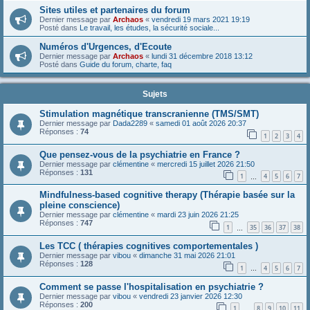
Sites utiles et partenaires du forum
Dernier message par
Archaos
«
vendredi 19 mars 2021 19:19
Posté dans
Le travail, les études, la sécurité sociale...
Numéros d'Urgences, d'Ecoute
Dernier message par
Archaos
«
lundi 31 décembre 2018 13:12
Posté dans
Guide du forum, charte, faq
Sujets
Stimulation magnétique transcranienne (TMS/SMT)
Dernier message par
Dada2289
«
samedi 01 août 2026 20:37
Réponses :
74
1
2
3
4
Que pensez-vous de la psychiatrie en France ?
Dernier message par
clémentine
«
mercredi 15 juillet 2026 21:50
Réponses :
131
1
4
5
6
7
…
Mindfulness-based cognitive therapy (Thérapie basée sur la
pleine conscience)
Dernier message par
clémentine
«
mardi 23 juin 2026 21:25
Réponses :
747
1
35
36
37
38
…
Les TCC ( thérapies cognitives comportementales )
Dernier message par
vibou
«
dimanche 31 mai 2026 21:01
Réponses :
128
1
4
5
6
7
…
Comment se passe l'hospitalisation en psychiatrie ?
Dernier message par
vibou
«
vendredi 23 janvier 2026 12:30
Réponses :
200
1
8
9
10
11
…