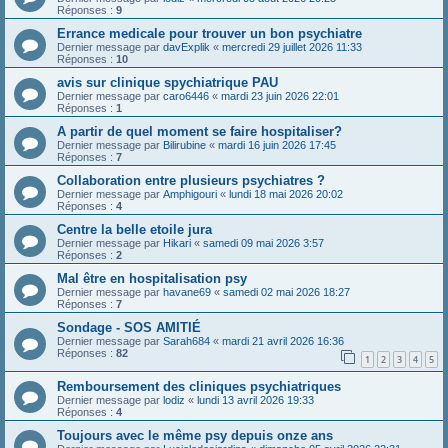
Réponses :
9
Errance medicale pour trouver un bon psychiatre
Dernier message par
davExplik
«
mercredi 29 juillet 2026 11:33
Réponses :
10
avis sur clinique spychiatrique PAU
Dernier message par
caro6446
«
mardi 23 juin 2026 22:01
Réponses :
1
A partir de quel moment se faire hospitaliser?
Dernier message par
Bilirubine
«
mardi 16 juin 2026 17:45
Réponses :
7
Collaboration entre plusieurs psychiatres ?
Dernier message par
Amphigouri
«
lundi 18 mai 2026 20:02
Réponses :
4
Centre la belle etoile jura
Dernier message par
Hikari
«
samedi 09 mai 2026 3:57
Réponses :
2
Mal être en hospitalisation psy
Dernier message par
havane69
«
samedi 02 mai 2026 18:27
Réponses :
7
Sondage - SOS AMITIÉ
Dernier message par
Sarah684
«
mardi 21 avril 2026 16:36
Réponses :
82
1
2
3
4
5
Remboursement des cliniques psychiatriques
Dernier message par
lodiz
«
lundi 13 avril 2026 19:33
Réponses :
4
Toujours avec le même psy depuis onze ans