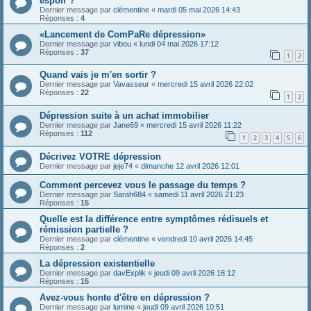
espoir ?
Dernier message par
clémentine
«
mardi 05 mai 2026 14:43
Réponses :
4
«Lancement de ComPaRe dépression»
Dernier message par
vibou
«
lundi 04 mai 2026 17:12
Réponses :
37
1
2
Quand vais je m'en sortir ?
Dernier message par
Vavasseur
«
mercredi 15 avril 2026 22:02
Réponses :
22
1
2
Dépression suite à un achat immobilier
Dernier message par
Jane69
«
mercredi 15 avril 2026 11:22
Réponses :
112
1
2
3
4
5
6
Décrivez VOTRE dépression
Dernier message par
jeje74
«
dimanche 12 avril 2026 12:01
Comment percevez vous le passage du temps ?
Dernier message par
Sarah684
«
samedi 11 avril 2026 21:23
Réponses :
15
Quelle est la différence entre symptômes rédisuels et
rémission partielle ?
Dernier message par
clémentine
«
vendredi 10 avril 2026 14:45
Réponses :
2
La dépression existentielle
Dernier message par
davExplik
«
jeudi 09 avril 2026 16:12
Réponses :
15
Avez-vous honte d'être en dépression ?
Dernier message par
lumine
«
jeudi 09 avril 2026 10:51