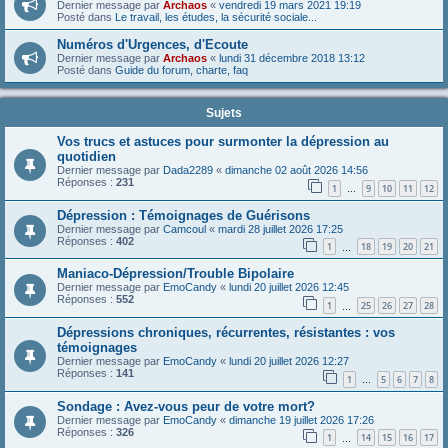
Dernier message par
Archaos
«
vendredi 19 mars 2021 19:19
Posté dans
Le travail, les études, la sécurité sociale...
Numéros d'Urgences, d'Ecoute
Dernier message par
Archaos
«
lundi 31 décembre 2018 13:12
Posté dans
Guide du forum, charte, faq
Sujets
Vos trucs et astuces pour surmonter la dépression au
quotidien
Dernier message par
Dada2289
«
dimanche 02 août 2026 14:56
Réponses :
231
1
9
10
11
12
…
Dépression : Témoignages de Guérisons
Dernier message par
Camcoul
«
mardi 28 juillet 2026 17:25
Réponses :
402
1
18
19
20
21
…
Maniaco-Dépression/Trouble Bipolaire
Dernier message par
EmoCandy
«
lundi 20 juillet 2026 12:45
Réponses :
552
1
25
26
27
28
…
Dépressions chroniques, récurrentes, résistantes : vos
témoignages
Dernier message par
EmoCandy
«
lundi 20 juillet 2026 12:27
Réponses :
141
1
5
6
7
8
…
Sondage : Avez-vous peur de votre mort?
Dernier message par
EmoCandy
«
dimanche 19 juillet 2026 17:26
Réponses :
326
1
14
15
16
17
…