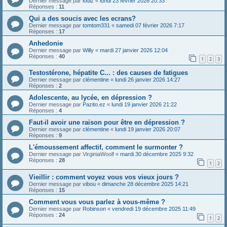
Dernier message par
lodiz
«
lundi 23 février 2026 20:33
Réponses :
11
Qui a des soucis avec les ecrans?
Dernier message par
tomtom331
«
samedi 07 février 2026 7:17
Réponses :
17
Anhedonie
Dernier message par
Willy
«
mardi 27 janvier 2026 12:04
Réponses :
40
1
2
3
Testostérone, hépatite C... : des causes de fatigues
Dernier message par
clémentine
«
lundi 26 janvier 2026 14:27
Réponses :
2
Adolescente, au lycée, en dépression ?
Dernier message par
Pazito.ez
«
lundi 19 janvier 2026 21:22
Réponses :
4
Faut-il avoir une raison pour être en dépression ?
Dernier message par
clémentine
«
lundi 19 janvier 2026 20:07
Réponses :
9
L'émoussement affectif, comment le surmonter ?
Dernier message par
VirginiaWoolf
«
mardi 30 décembre 2025 9:32
Réponses :
28
1
2
Vieillir : comment voyez vous vos vieux jours ?
Dernier message par
vibou
«
dimanche 28 décembre 2025 14:21
Réponses :
15
Comment vous vous parlez à vous-même ?
Dernier message par
Robinson
«
vendredi 19 décembre 2025 11:49
Réponses :
24
1
2