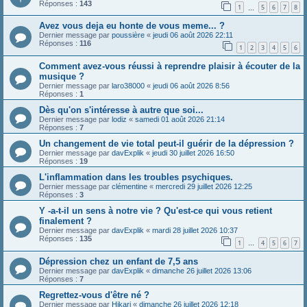
Réponses :
143
1
5
6
7
8
…
Avez vous deja eu honte de vous meme... ?
Dernier message par
poussière
«
jeudi 06 août 2026 22:11
Réponses :
116
1
2
3
4
5
6
Comment avez-vous réussi à reprendre plaisir à écouter de la
musique ?
Dernier message par
laro38000
«
jeudi 06 août 2026 8:56
Réponses :
1
Dès qu'on s'intéresse à autre que soi...
Dernier message par
lodiz
«
samedi 01 août 2026 21:14
Réponses :
7
Un changement de vie total peut-il guérir de la dépression ?
Dernier message par
davExplik
«
jeudi 30 juillet 2026 16:50
Réponses :
19
L'inflammation dans les troubles psychiques.
Dernier message par
clémentine
«
mercredi 29 juillet 2026 12:25
Réponses :
3
Y -a-t-il un sens à notre vie ? Qu'est-ce qui vous retient
finalement ?
Dernier message par
davExplik
«
mardi 28 juillet 2026 10:37
Réponses :
135
1
4
5
6
7
…
Dépression chez un enfant de 7,5 ans
Dernier message par
davExplik
«
dimanche 26 juillet 2026 13:06
Réponses :
7
Regrettez-vous d'être né ?
Dernier message par
Hikari
«
dimanche 26 juillet 2026 12:18