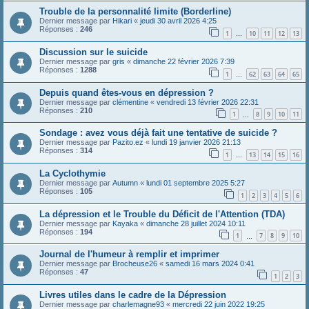
Trouble de la personnalité limite (Borderline)
Dernier message par
Hikari
«
jeudi 30 avril 2026 4:25
Réponses :
246
1
10
11
12
13
…
Discussion sur le suicide
Dernier message par
gris
«
dimanche 22 février 2026 7:39
Réponses :
1288
1
62
63
64
65
…
Depuis quand êtes-vous en dépression ?
Dernier message par
clémentine
«
vendredi 13 février 2026 22:31
Réponses :
210
1
8
9
10
11
…
Sondage : avez vous déjà fait une tentative de suicide ?
Dernier message par
Pazito.ez
«
lundi 19 janvier 2026 21:13
Réponses :
314
1
13
14
15
16
…
La Cyclothymie
Dernier message par
Autumn
«
lundi 01 septembre 2025 5:27
Réponses :
105
1
2
3
4
5
6
La dépression et le Trouble du Déficit de l'Attention (TDA)
Dernier message par
Kayaka
«
dimanche 28 juillet 2024 10:11
Réponses :
194
1
7
8
9
10
…
Journal de l'humeur à remplir et imprimer
Dernier message par
Brocheuse26
«
samedi 16 mars 2024 0:41
Réponses :
47
1
2
3
Livres utiles dans le cadre de la Dépression
Dernier message par
charlemagne93
«
mercredi 22 juin 2022 19:25