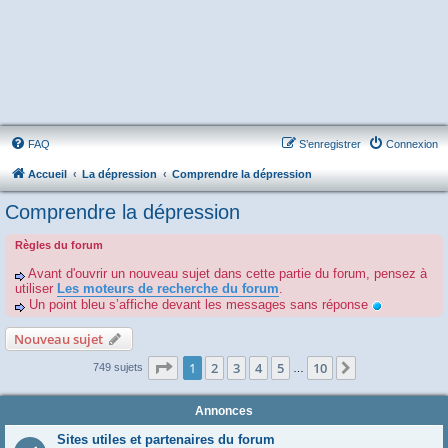
FAQ
S’enregistrer
Connexion
Accueil
La dépression
Comprendre la dépression
Comprendre la dépression
Règles du forum
Avant d'ouvrir un nouveau sujet dans cette partie du forum, pensez à
utiliser
Les moteurs de recherche du forum
.
Un point bleu s’affiche devant les messages sans réponse
Nouveau sujet
Page
1
sur
10
1
2
3
4
5
10
Suivante
749 sujets
…
Annonces
Sites utiles et partenaires du forum