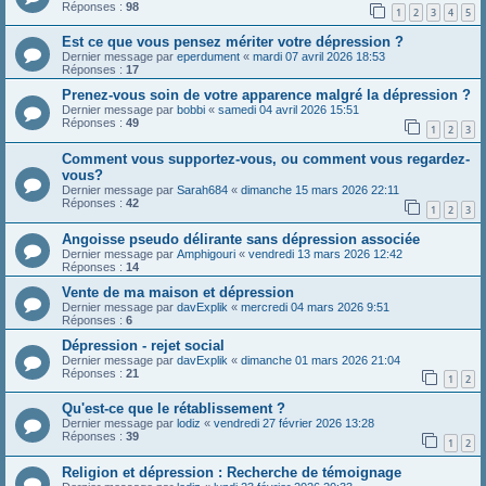
Réponses :
98
1
2
3
4
5
Est ce que vous pensez mériter votre dépression ?
Dernier message par
eperdument
«
mardi 07 avril 2026 18:53
Réponses :
17
Prenez-vous soin de votre apparence malgré la dépression ?
Dernier message par
bobbi
«
samedi 04 avril 2026 15:51
Réponses :
49
1
2
3
Comment vous supportez-vous, ou comment vous regardez-
vous?
Dernier message par
Sarah684
«
dimanche 15 mars 2026 22:11
Réponses :
42
1
2
3
Angoisse pseudo délirante sans dépression associée
Dernier message par
Amphigouri
«
vendredi 13 mars 2026 12:42
Réponses :
14
Vente de ma maison et dépression
Dernier message par
davExplik
«
mercredi 04 mars 2026 9:51
Réponses :
6
Dépression - rejet social
Dernier message par
davExplik
«
dimanche 01 mars 2026 21:04
Réponses :
21
1
2
Qu'est-ce que le rétablissement ?
Dernier message par
lodiz
«
vendredi 27 février 2026 13:28
Réponses :
39
1
2
Religion et dépression : Recherche de témoignage