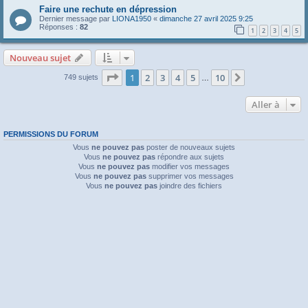
Faire une rechute en dépression
Dernier message par
LIONA1950
«
dimanche 27 avril 2025 9:25
Réponses :
82
1
2
3
4
5
Nouveau sujet
Page
1
sur
10
1
2
3
4
5
10
Suivante
749 sujets
…
Aller à
PERMISSIONS DU FORUM
Vous
ne pouvez pas
poster de nouveaux sujets
Vous
ne pouvez pas
répondre aux sujets
Vous
ne pouvez pas
modifier vos messages
Vous
ne pouvez pas
supprimer vos messages
Vous
ne pouvez pas
joindre des fichiers