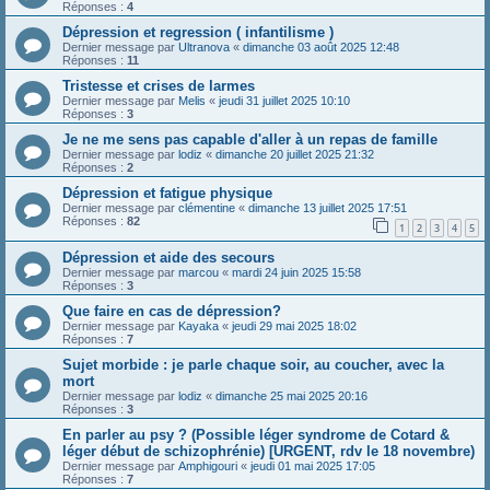
Réponses :
4
Dépression et regression ( infantilisme )
Dernier message par
Ultranova
«
dimanche 03 août 2025 12:48
Réponses :
11
Tristesse et crises de larmes
Dernier message par
Melis
«
jeudi 31 juillet 2025 10:10
Réponses :
3
Je ne me sens pas capable d'aller à un repas de famille
Dernier message par
lodiz
«
dimanche 20 juillet 2025 21:32
Réponses :
2
Dépression et fatigue physique
Dernier message par
clémentine
«
dimanche 13 juillet 2025 17:51
Réponses :
82
1
2
3
4
5
Dépression et aide des secours
Dernier message par
marcou
«
mardi 24 juin 2025 15:58
Réponses :
3
Que faire en cas de dépression?
Dernier message par
Kayaka
«
jeudi 29 mai 2025 18:02
Réponses :
7
Sujet morbide : je parle chaque soir, au coucher, avec la
mort
Dernier message par
lodiz
«
dimanche 25 mai 2025 20:16
Réponses :
3
En parler au psy ? (Possible léger syndrome de Cotard &
léger début de schizophrénie) [URGENT, rdv le 18 novembre)
Dernier message par
Amphigouri
«
jeudi 01 mai 2025 17:05
Réponses :
7