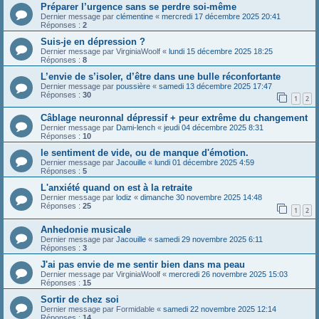
Préparer l’urgence sans se perdre soi-même
Dernier message par
clémentine
«
mercredi 17 décembre 2025 20:41
Réponses :
2
Suis-je en dépression ?
Dernier message par
VirginiaWoolf
«
lundi 15 décembre 2025 18:25
Réponses :
8
L’envie de s’isoler, d’être dans une bulle réconfortante
Dernier message par
poussière
«
samedi 13 décembre 2025 17:47
Réponses :
30
1
2
Câblage neuronnal dépressif + peur extrême du changement
Dernier message par
Dami-lench
«
jeudi 04 décembre 2025 8:31
Réponses :
10
le sentiment de vide, ou de manque d'émotion.
Dernier message par
Jacouille
«
lundi 01 décembre 2025 4:59
Réponses :
5
L'anxiété quand on est à la retraite
Dernier message par
lodiz
«
dimanche 30 novembre 2025 14:48
Réponses :
25
1
2
Anhedonie musicale
Dernier message par
Jacouille
«
samedi 29 novembre 2025 6:11
Réponses :
3
J'ai pas envie de me sentir bien dans ma peau
Dernier message par
VirginiaWoolf
«
mercredi 26 novembre 2025 15:03
Réponses :
15
Sortir de chez soi
Dernier message par
Formidable
«
samedi 22 novembre 2025 12:14
Réponses :
14