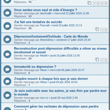
Réponses :
76
1
2
3
4
Vous sentez-vous seul et vide d'énergie ?
Dernier message par
davExplik
«
mercredi 22 juillet 2026 11:58
Réponses :
10
J'ai fait une tentative de suicide
Dernier message par
Pascalb
«
lundi 20 juillet 2026 12:13
Réponses :
36
1
2
Dépression/Isolement/Solitude - Carte du Monde
Dernier message par
Almendrina
«
vendredi 17 juillet 2026 20:44
Réponses :
2
Reconstruction post dépression difficultés a vibrer au niveau
émotionnel et sexuel
Dernier message par
MedAl
«
jeudi 16 juillet 2026 13:30
Réponses :
24
1
2
Immaturité ou depression ?
Dernier message par
Hikari
«
mercredi 08 juillet 2026 20:47
Réponses :
6
J'espère mourir à chaque fois que je vais dormir
Dernier message par
Hikari
«
jeudi 04 juin 2026 16:52
Réponses :
7
Je suis exécrable avec les autres, je vais finir par perdre tout
le monde
Dernier message par
mrs-ro
«
jeudi 28 mai 2026 2:49
Réponses :
3
Comment gérer les rechutes de dépression sans perdre