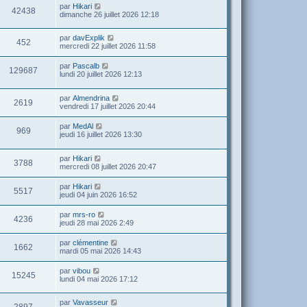
par
Hikari
42438
dimanche 26 juillet 2026 12:18
par
davExplik
452
mercredi 22 juillet 2026 11:58
par
Pascalb
129687
lundi 20 juillet 2026 12:13
par
Almendrina
2619
vendredi 17 juillet 2026 20:44
par
MedAl
969
jeudi 16 juillet 2026 13:30
par
Hikari
3788
mercredi 08 juillet 2026 20:47
par
Hikari
5517
jeudi 04 juin 2026 16:52
par
mrs-ro
4236
jeudi 28 mai 2026 2:49
par
clémentine
1662
mardi 05 mai 2026 14:43
par
vibou
15245
lundi 04 mai 2026 17:12
par
Vavasseur