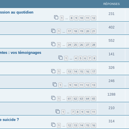
RÉPONSES
ession au quotidien
231
1
8
9
10
11
12
…
402
1
17
18
19
20
21
…
552
1
24
25
26
27
28
…
antes : vos témoignages
141
1
4
5
6
7
8
…
326
1
13
14
15
16
17
…
246
1
9
10
11
12
13
…
1288
1
61
62
63
64
65
…
210
1
7
8
9
10
11
…
e suicide ?
314
1
12
13
14
15
16
…