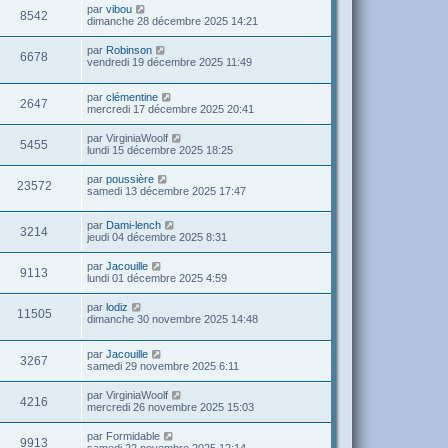
par
vibou
8542
dimanche 28 décembre 2025 14:21
par
Robinson
6678
vendredi 19 décembre 2025 11:49
par
clémentine
2647
mercredi 17 décembre 2025 20:41
par
VirginiaWoolf
5455
lundi 15 décembre 2025 18:25
par
poussière
23572
samedi 13 décembre 2025 17:47
par
Dami-lench
3214
jeudi 04 décembre 2025 8:31
par
Jacouille
9113
lundi 01 décembre 2025 4:59
par
lodiz
11505
dimanche 30 novembre 2025 14:48
par
Jacouille
3267
samedi 29 novembre 2025 6:11
par
VirginiaWoolf
4216
mercredi 26 novembre 2025 15:03
par
Formidable
9913
samedi 22 novembre 2025 12:14