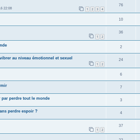
76
16 22:08
1
2
3
4
10
36
1
2
onde
2
 vibrer au niveau émotionnel et sexuel
24
1
2
6
rmir
7
ir par perdre tout le monde
3
ans perdre espoir ?
4
37
1
2