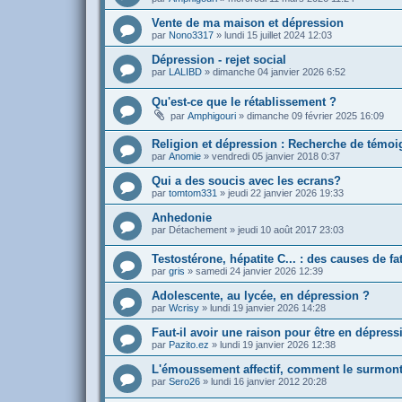
Vente de ma maison et dépression
par
Nono3317
»
lundi 15 juillet 2024 12:03
Dépression - rejet social
par
LALIBD
»
dimanche 04 janvier 2026 6:52
Qu'est-ce que le rétablissement ?
par
Amphigouri
»
dimanche 09 février 2025 16:09
Religion et dépression : Recherche de témo
par
Anomie
»
vendredi 05 janvier 2018 0:37
Qui a des soucis avec les ecrans?
par
tomtom331
»
jeudi 22 janvier 2026 19:33
Anhedonie
par
Détachement
»
jeudi 10 août 2017 23:03
Testostérone, hépatite C... : des causes de fa
par
gris
»
samedi 24 janvier 2026 12:39
Adolescente, au lycée, en dépression ?
par
Wcrisy
»
lundi 19 janvier 2026 14:28
Faut-il avoir une raison pour être en dépress
par
Pazito.ez
»
lundi 19 janvier 2026 12:38
L'émoussement affectif, comment le surmont
par
Sero26
»
lundi 16 janvier 2012 20:28