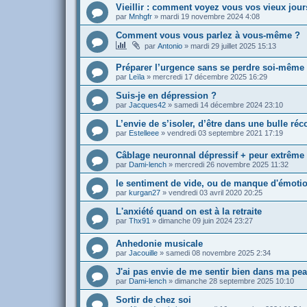
Vieillir : comment voyez vous vos vieux jour
par
Mnhgfr
»
mardi 19 novembre 2024 4:08
Comment vous vous parlez à vous-même ?
par
Antonio
»
mardi 29 juillet 2025 15:13
Préparer l’urgence sans se perdre soi-même
par
Leïla
»
mercredi 17 décembre 2025 16:29
Suis-je en dépression ?
par
Jacques42
»
samedi 14 décembre 2024 23:10
L’envie de s’isoler, d’être dans une bulle réc
par
Estelleee
»
vendredi 03 septembre 2021 17:19
Câblage neuronnal dépressif + peur extrêm
par
Dami-lench
»
mercredi 26 novembre 2025 11:32
le sentiment de vide, ou de manque d'émoti
par
kurgan27
»
vendredi 03 avril 2020 20:25
L'anxiété quand on est à la retraite
par
Thx91
»
dimanche 09 juin 2024 23:27
Anhedonie musicale
par
Jacouille
»
samedi 08 novembre 2025 2:34
J'ai pas envie de me sentir bien dans ma pe
par
Dami-lench
»
dimanche 28 septembre 2025 10:10
Sortir de chez soi