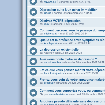
par
Vavasseur
»
vendredi 10 avril 2026 17:02
Dépression suite à un achat immobilier
par
lacelia
»
samedi 09 septembre 2017 11:58
Décrivez VOTRE dépression
par
jeje74
»
samedi 11 avril 2026 14:49
Comment percevez vous le passage du temp
par
mightycoati
»
lundi 27 août 2012 20:34
Quelle est la différence entre symptômes rédi
par
Amphigouri
»
mercredi 08 avril 2026 9:47
La dépression existentielle
par
Audette
»
jeudi 14 juin 2018 14:28
Avez-vous honte d'être en dépression ?
par
cumulo-nimbus
»
dimanche 18 novembre 2007 14:59
Est ce que vous pensez mériter votre dépres
par
Lucioledesjardins
»
samedi 14 mars 2026 15:31
Prenez-vous soin de votre apparence malgré
par
grosbug
»
dimanche 20 avril 2008 20:19
Comment vous supportez-vous, ou comment
par
eternelletristesse
»
mercredi 05 décembre 2007 
Angoisse pseudo délirante sans dépression 
par
Amphigouri
»
mercredi 11 mars 2026 11:24