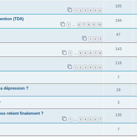
105
1
2
3
4
5
6
tention (TDA)
194
1
6
7
8
9
10
…
47
1
2
3
143
1
4
5
6
7
8
…
116
1
2
3
4
5
6
7
la dépression ?
19
.
3
ous retient finalement ?
135
1
3
4
5
6
7
…
7