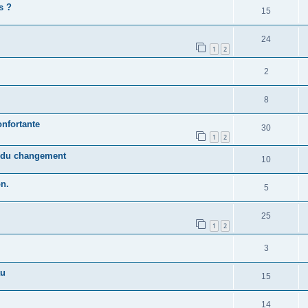
s ?
15
24
1
2
2
8
onfortante
30
1
2
e du changement
10
on.
5
25
1
2
3
au
15
14