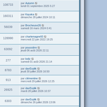
par
Autumn
108733
lundi 01 septembre 2025 5:27
par
Kayaka
160311
dimanche 28 juillet 2024 10:11
par
Brocheuse26
56039
samedi 16 mars 2024 0:41
par
charlemagne93
128990
mercredi 22 juin 2022 19:25
par
poussière
63092
jeudi 06 août 2026 22:11
par
lodiz
277
samedi 01 août 2026 21:14
par
davExplik
8783
jeudi 30 juillet 2026 16:50
par
clémentine
913
mercredi 29 juillet 2026 12:25
par
davExplik
26925
mardi 28 juillet 2026 10:37
par
davExplik
6303
dimanche 26 juillet 2026 13:06