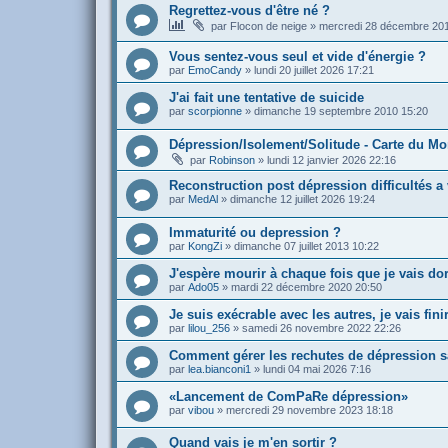
Regrettez-vous d'être né ?
par
Flocon de neige
»
mercredi 28 décembre 20
Vous sentez-vous seul et vide d'énergie ?
par
EmoCandy
»
lundi 20 juillet 2026 17:21
J'ai fait une tentative de suicide
par
scorpionne
»
dimanche 19 septembre 2010 15:20
Dépression/Isolement/Solitude - Carte du M
par
Robinson
»
lundi 12 janvier 2026 22:16
Reconstruction post dépression difficultés a
par
MedAl
»
dimanche 12 juillet 2026 19:24
Immaturité ou depression ?
par
KongZi
»
dimanche 07 juillet 2013 10:22
J'espère mourir à chaque fois que je vais do
par
Ado05
»
mardi 22 décembre 2020 20:50
Je suis exécrable avec les autres, je vais fin
par
lilou_256
»
samedi 26 novembre 2022 22:26
Comment gérer les rechutes de dépression s
par
lea.bianconi1
»
lundi 04 mai 2026 7:16
«Lancement de ComPaRe dépression»
par
vibou
»
mercredi 29 novembre 2023 18:18
Quand vais je m'en sortir ?