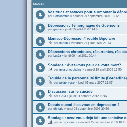
SUJETS
Vos trucs et astuces pour surmonter la dépr
par
Petitchatton
»
samedi 29 septembre 2007 13:12
Dépression : Témoignages de Guérisons
par
guérie
»
jeudi 19 juillet 2007 14:16
Maniaco-Dépression/Trouble Bipolaire
par
nanou
»
vendredi 27 juillet 2007 21:43
Dépressions chroniques, récurrentes, résist
par
Lutéa
»
lundi 09 mai 2011 20:44
Sondage : Avez-vous peur de votre mort?
par
misschocolatine
»
samedi 19 avril 2008 12:50
Trouble de la personnalité limite (Borderline)
par
petite_rose
»
lundi 05 mars 2007 19:07
Discussion sur le suicide
par
Gaïa
»
jeudi 04 octobre 2012 19:07
Depuis quand êtes-vous en dépression ?
par
christic
»
lundi 03 septembre 2007 20:56
Sondage : avez vous déjà fait une tentative d
par
scorpionne
»
mercredi 22 septembre 2010 16:15