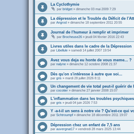
La Cyclothymie
par
bridget
»
dimanche 03 mai 2009 7:29
La dépression et le Trouble du Déficit de l'At
par
Angrod
»
dimanche 18 septembre 2011 20:55
Journal de l'humeur à remplir et imprimer
par
Brocheuse26
»
jeudi 04 février 2016 22:43
Livres utiles dans le cadre de la Dépression
par
Libellule
»
samedi 14 juillet 2007 19:54
Avez vous deja eu honte de vous meme... ?
par
nalyne
»
dimanche 12 octobre 2008 21:37
Dès qu'on s'intéresse à autre que soi...
par
gris
»
mardi 28 juillet 2026 8:11
Un changement de vie total peut-il guérir de 
par
cocotier
»
dimanche 27 janvier 2008 15:07
L'inflammation dans les troubles psychiques
par
gris
»
jeudi 04 juin 2026 7:53
Y -a-t-il un sens à notre vie ? Qu'est-ce qui v
par
Schtroumpf
»
dimanche 18 décembre 2011 19:07
Dépression chez un enfant de 7,5 ans
par
auvergnat17
»
vendredi 28 mars 2025 13:44