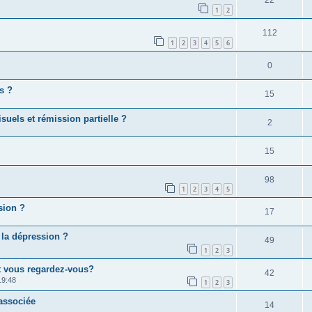
22
1
2
112
1
2
3
4
5
6
0
s ?
15
suels et rémission partielle ?
2
15
98
1
2
3
4
5
sion ?
17
 la dépression ?
49
1
2
3
 vous regardez-vous?
42
19:48
1
2
3
associée
14