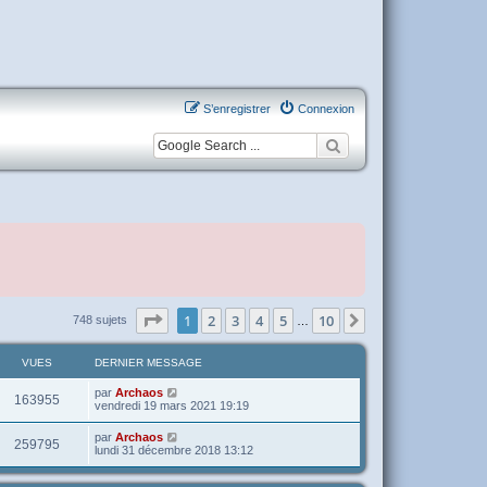
S’enregistrer
Connexion
Page
1
sur
10
1
2
3
4
5
10
Suivante
748 sujets
…
VUES
DERNIER MESSAGE
par
Archaos
163955
vendredi 19 mars 2021 19:19
par
Archaos
259795
lundi 31 décembre 2018 13:12