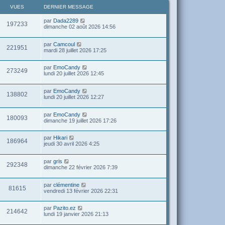
VUES
DERNIER MESSAGE
par
Dada2289
197233
dimanche 02 août 2026 14:56
par
Camcoul
221951
mardi 28 juillet 2026 17:25
par
EmoCandy
273249
lundi 20 juillet 2026 12:45
par
EmoCandy
138802
lundi 20 juillet 2026 12:27
par
EmoCandy
180093
dimanche 19 juillet 2026 17:26
par
Hikari
186964
jeudi 30 avril 2026 4:25
par
gris
292348
dimanche 22 février 2026 7:39
par
clémentine
81615
vendredi 13 février 2026 22:31
par
Pazito.ez
214642
lundi 19 janvier 2026 21:13