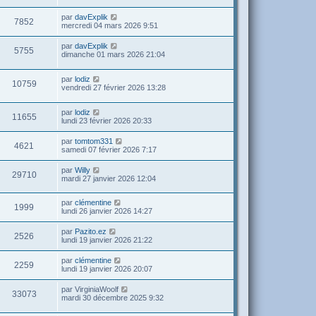
par
davExplik
7852
mercredi 04 mars 2026 9:51
par
davExplik
5755
dimanche 01 mars 2026 21:04
par
lodiz
10759
vendredi 27 février 2026 13:28
par
lodiz
11655
lundi 23 février 2026 20:33
par
tomtom331
4621
samedi 07 février 2026 7:17
par
Willy
29710
mardi 27 janvier 2026 12:04
par
clémentine
1999
lundi 26 janvier 2026 14:27
par
Pazito.ez
2526
lundi 19 janvier 2026 21:22
par
clémentine
2259
lundi 19 janvier 2026 20:07
par
VirginiaWoolf
33073
mardi 30 décembre 2025 9:32