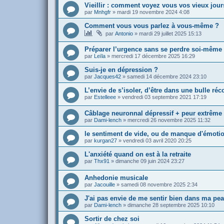
Vieillir : comment voyez vous vos vieux jour
par
Mnhgfr
»
mardi 19 novembre 2024 4:08
Comment vous vous parlez à vous-même ?
par
Antonio
»
mardi 29 juillet 2025 15:13
Préparer l’urgence sans se perdre soi-même
par
Leïla
»
mercredi 17 décembre 2025 16:29
Suis-je en dépression ?
par
Jacques42
»
samedi 14 décembre 2024 23:10
L’envie de s’isoler, d’être dans une bulle réc
par
Estelleee
»
vendredi 03 septembre 2021 17:19
Câblage neuronnal dépressif + peur extrêm
par
Dami-lench
»
mercredi 26 novembre 2025 11:32
le sentiment de vide, ou de manque d'émoti
par
kurgan27
»
vendredi 03 avril 2020 20:25
L'anxiété quand on est à la retraite
par
Thx91
»
dimanche 09 juin 2024 23:27
Anhedonie musicale
par
Jacouille
»
samedi 08 novembre 2025 2:34
J'ai pas envie de me sentir bien dans ma pe
par
Dami-lench
»
dimanche 28 septembre 2025 10:10
Sortir de chez soi