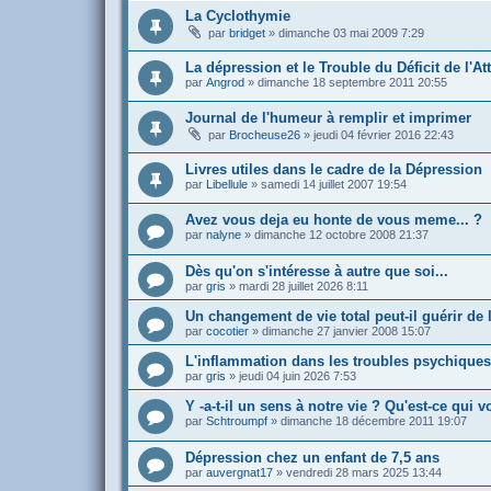
La Cyclothymie
par
bridget
»
dimanche 03 mai 2009 7:29
La dépression et le Trouble du Déficit de l'At
par
Angrod
»
dimanche 18 septembre 2011 20:55
Journal de l'humeur à remplir et imprimer
par
Brocheuse26
»
jeudi 04 février 2016 22:43
Livres utiles dans le cadre de la Dépression
par
Libellule
»
samedi 14 juillet 2007 19:54
Avez vous deja eu honte de vous meme... ?
par
nalyne
»
dimanche 12 octobre 2008 21:37
Dès qu'on s'intéresse à autre que soi...
par
gris
»
mardi 28 juillet 2026 8:11
Un changement de vie total peut-il guérir de 
par
cocotier
»
dimanche 27 janvier 2008 15:07
L'inflammation dans les troubles psychiques
par
gris
»
jeudi 04 juin 2026 7:53
Y -a-t-il un sens à notre vie ? Qu'est-ce qui v
par
Schtroumpf
»
dimanche 18 décembre 2011 19:07
Dépression chez un enfant de 7,5 ans
par
auvergnat17
»
vendredi 28 mars 2025 13:44