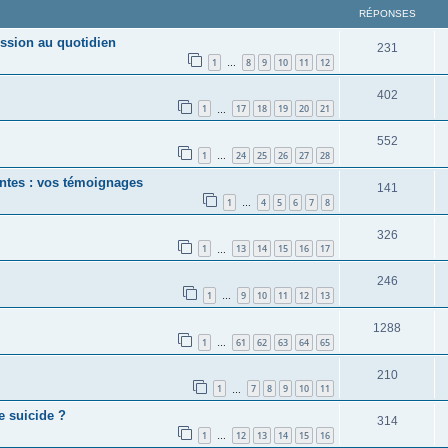
RÉPONSES
ession au quotidien
231
1
8
9
10
11
12
…
402
1
17
18
19
20
21
…
552
1
24
25
26
27
28
…
antes : vos témoignages
141
1
4
5
6
7
8
…
326
1
13
14
15
16
17
…
246
1
9
10
11
12
13
…
1288
1
61
62
63
64
65
…
210
1
7
8
9
10
11
…
e suicide ?
314
1
12
13
14
15
16
…