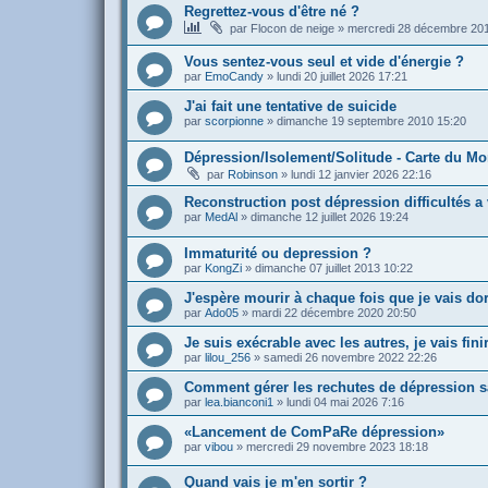
Regrettez-vous d'être né ?
par
Flocon de neige
»
mercredi 28 décembre 20
Vous sentez-vous seul et vide d'énergie ?
par
EmoCandy
»
lundi 20 juillet 2026 17:21
J'ai fait une tentative de suicide
par
scorpionne
»
dimanche 19 septembre 2010 15:20
Dépression/Isolement/Solitude - Carte du M
par
Robinson
»
lundi 12 janvier 2026 22:16
Reconstruction post dépression difficultés a
par
MedAl
»
dimanche 12 juillet 2026 19:24
Immaturité ou depression ?
par
KongZi
»
dimanche 07 juillet 2013 10:22
J'espère mourir à chaque fois que je vais do
par
Ado05
»
mardi 22 décembre 2020 20:50
Je suis exécrable avec les autres, je vais fin
par
lilou_256
»
samedi 26 novembre 2022 22:26
Comment gérer les rechutes de dépression s
par
lea.bianconi1
»
lundi 04 mai 2026 7:16
«Lancement de ComPaRe dépression»
par
vibou
»
mercredi 29 novembre 2023 18:18
Quand vais je m'en sortir ?