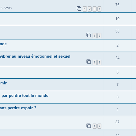
76
16 22:08
1
2
3
4
10
36
1
2
onde
2
 vibrer au niveau émotionnel et sexuel
24
1
2
6
rmir
7
ir par perdre tout le monde
3
ans perdre espoir ?
4
37
1
2