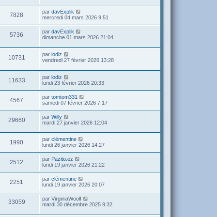
par
davExplik
7828
mercredi 04 mars 2026 9:51
par
davExplik
5736
dimanche 01 mars 2026 21:04
par
lodiz
10731
vendredi 27 février 2026 13:28
par
lodiz
11633
lundi 23 février 2026 20:33
par
tomtom331
4567
samedi 07 février 2026 7:17
par
Willy
29660
mardi 27 janvier 2026 12:04
par
clémentine
1990
lundi 26 janvier 2026 14:27
par
Pazito.ez
2512
lundi 19 janvier 2026 21:22
par
clémentine
2251
lundi 19 janvier 2026 20:07
par
VirginiaWoolf
33059
mardi 30 décembre 2025 9:32