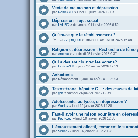
Vente de ma maison et dépression
par
Nono3317
»
lundi 15 juillet 2024 12:03
Dépression - rejet social
par
LALIBD
»
dimanche 04 janvier 2026 6:52
Qu'est-ce que le rétablissement ?
par
Amphigouri
»
dimanche 09 février 2025 16:09
Religion et dépression : Recherche de témo
par
Anomie
»
vendredi 05 janvier 2018 0:37
Qui a des soucis avec les ecrans?
par
tomtom331
»
jeudi 22 janvier 2026 19:33
Anhedonie
par
Détachement
»
jeudi 10 août 2017 23:03
Testostérone, hépatite C... : des causes de fa
par
gris
»
samedi 24 janvier 2026 12:39
Adolescente, au lycée, en dépression ?
par
Wcrisy
»
lundi 19 janvier 2026 14:28
Faut-il avoir une raison pour être en dépress
par
Pazito.ez
»
lundi 19 janvier 2026 12:38
L'émoussement affectif, comment le surmont
par
Sero26
»
lundi 16 janvier 2012 20:28