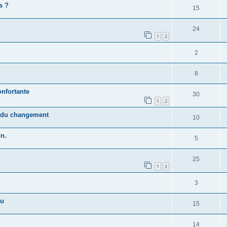
s ?
15
24
1
2
2
8
onfortante
30
1
2
e du changement
10
on.
5
25
1
2
3
au
15
14