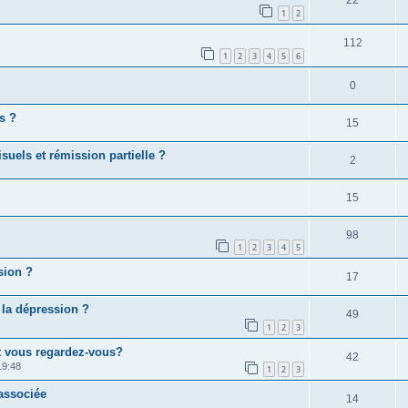
22
1
2
112
1
2
3
4
5
6
0
s ?
15
suels et rémission partielle ?
2
15
98
1
2
3
4
5
sion ?
17
 la dépression ?
49
1
2
3
 vous regardez-vous?
42
19:48
1
2
3
associée
14