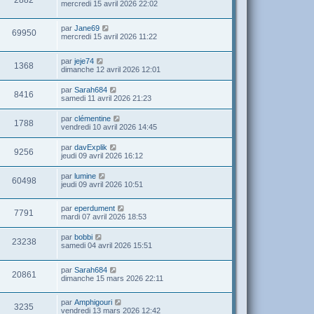
2882
mercredi 15 avril 2026 22:02
par
Jane69
69950
mercredi 15 avril 2026 11:22
par
jeje74
1368
dimanche 12 avril 2026 12:01
par
Sarah684
8416
samedi 11 avril 2026 21:23
par
clémentine
1788
vendredi 10 avril 2026 14:45
par
davExplik
9256
jeudi 09 avril 2026 16:12
par
lumine
60498
jeudi 09 avril 2026 10:51
par
eperdument
7791
mardi 07 avril 2026 18:53
par
bobbi
23238
samedi 04 avril 2026 15:51
par
Sarah684
20861
dimanche 15 mars 2026 22:11
par
Amphigouri
3235
vendredi 13 mars 2026 12:42