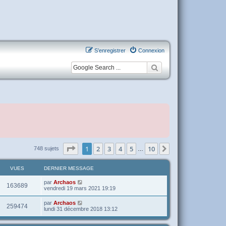
S’enregistrer
Connexion
Page
1
sur
10
1
2
3
4
5
10
Suivante
748 sujets
…
VUES
DERNIER MESSAGE
par
Archaos
163689
vendredi 19 mars 2021 19:19
par
Archaos
259474
lundi 31 décembre 2018 13:12