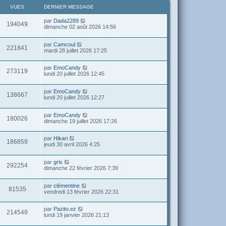
VUES
DERNIER MESSAGE
par
Dada2289
194049
dimanche 02 août 2026 14:56
par
Camcoul
221841
mardi 28 juillet 2026 17:25
par
EmoCandy
273119
lundi 20 juillet 2026 12:45
par
EmoCandy
138667
lundi 20 juillet 2026 12:27
par
EmoCandy
180026
dimanche 19 juillet 2026 17:26
par
Hikari
186859
jeudi 30 avril 2026 4:25
par
gris
292254
dimanche 22 février 2026 7:39
par
clémentine
81535
vendredi 13 février 2026 22:31
par
Pazito.ez
214549
lundi 19 janvier 2026 21:13