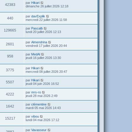
par
Hikari
42383
dimanche 26 juillet 2026 12:18
par
davExplik
440
mercredi 22 juillet 2026 11:58
par
Pascalb
129665
lundi 20 juillet 2026 12:13
par
Almendrina
2601
vendredi 17 juillet 2026 20:44
par
MedAl
958
jeudi 16 juillet 2026 13:30
par
Hikari
3775
mercredi 08 juillet 2026 20:47
par
Hikari
5507
jeudi 04 juin 2026 16:52
par
mrs-ro
4222
jeudi 28 mai 2026 2:49
par
clémentine
1642
mardi 05 mai 2026 14:43
par
vibou
15217
lundi 04 mai 2026 17:12
par
Vavasseur