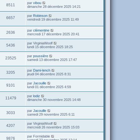
par
vibou
8511
dimanche 28 décembre 2025 14:21
par
Robinson
6657
vendredi 19 décembre 2025 11:49
par
clémentine
2636
mercredi 17 décembre 2025 20:41
par
VirginiaWoolf
5436
lundi 15 décembre 2025 18:25
par
poussière
23525
samedi 13 décembre 2025 17:47
par
Dami-lench
3205
jeudi 04 décembre 2025 8:31
par
Jacouille
9101
lundi 01 décembre 2025 4:59
par
lodiz
11479
dimanche 30 novembre 2025 14:48
par
Jacouille
3033
samedi 29 novembre 2025 6:11
par
VirginiaWoolf
4207
mercredi 26 novembre 2025 15:03
par
Formidable
9876
samedi 22 novembre 2025 12:14