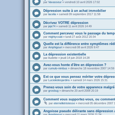
par
Vavasseur
»
vendredi 10 avril 2026 17:02
Dépression suite à un achat immobilier
par
lacelia
»
samedi 09 septembre 2017 11:58
Décrivez VOTRE dépression
par
jeje74
»
samedi 11 avril 2026 14:49
Comment percevez vous le passage du temp
par
mightycoati
»
lundi 27 août 2012 20:34
Quelle est la différence entre symptômes rédi
par
Amphigouri
»
mercredi 08 avril 2026 9:47
La dépression existentielle
par
Audette
»
jeudi 14 juin 2018 14:28
Avez-vous honte d'être en dépression ?
par
cumulo-nimbus
»
dimanche 18 novembre 2007 14:59
Est ce que vous pensez mériter votre dépres
par
Lucioledesjardins
»
samedi 14 mars 2026 15:31
Prenez-vous soin de votre apparence malgré
par
grosbug
»
dimanche 20 avril 2008 20:19
Comment vous supportez-vous, ou comment
par
eternelletristesse
»
mercredi 05 décembre 2007 
Angoisse pseudo délirante sans dépression 
par
Amphigouri
»
mercredi 11 mars 2026 11:24