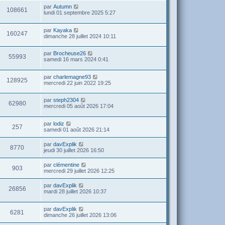
par
Autumn
108661
lundi 01 septembre 2025 5:27
par
Kayaka
160247
dimanche 28 juillet 2024 10:11
par
Brocheuse26
55993
samedi 16 mars 2024 0:41
par
charlemagne93
128925
mercredi 22 juin 2022 19:25
par
steph2304
62980
mercredi 05 août 2026 17:04
par
lodiz
257
samedi 01 août 2026 21:14
par
davExplik
8770
jeudi 30 juillet 2026 16:50
par
clémentine
903
mercredi 29 juillet 2026 12:25
par
davExplik
26856
mardi 28 juillet 2026 10:37
par
davExplik
6281
dimanche 26 juillet 2026 13:06