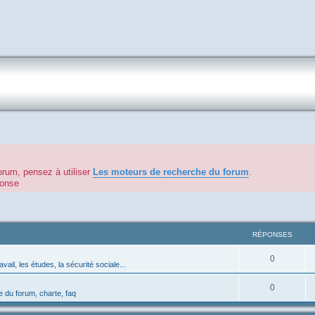
orum, pensez à utiliser
Les moteurs de recherche du forum
.
éponse
RÉPONSES
0
avail, les études, la sécurité sociale...
0
 du forum, charte, faq