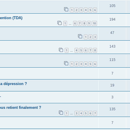
105
1
2
3
4
5
6
tention (TDA)
194
1
6
7
8
9
10
…
47
1
2
3
143
1
4
5
6
7
8
…
115
1
2
3
4
5
6
7
la dépression ?
19
.
3
ous retient finalement ?
135
1
3
4
5
6
7
…
7