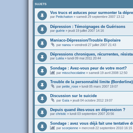
SUJETS
Vos trucs et astuces pour surmonter la dépr
par
Petitchatton
»
samedi 29 septembre 2007 13:12
Dépression : Témoignages de Guérisons
par
guérie
»
jeudi 19 juillet 2007 14:16
Maniaco-Dépression/Trouble Bipolaire
par
nanou
»
vendredi 27 juillet 2007 21:43
Dépressions chroniques, récurrentes, résist
par
Lutéa
»
lundi 09 mai 2011 20:44
Sondage : Avez-vous peur de votre mort?
par
misschocolatine
»
samedi 19 avril 2008 12:50
Trouble de la personnalité limite (Borderline)
par
petite_rose
»
lundi 05 mars 2007 19:07
Discussion sur le suicide
par
Gaïa
»
jeudi 04 octobre 2012 19:07
Depuis quand êtes-vous en dépression ?
par
christic
»
lundi 03 septembre 2007 20:56
Sondage : avez vous déjà fait une tentative d
par
scorpionne
»
mercredi 22 septembre 2010 16:15