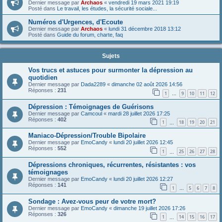
Dernier message par
Archaos
«
vendredi 19 mars 2021 19:19
Posté dans
Le travail, les études, la sécurité sociale...
Numéros d'Urgences, d'Ecoute
Dernier message par
Archaos
«
lundi 31 décembre 2018 13:12
Posté dans
Guide du forum, charte, faq
Sujets
Vos trucs et astuces pour surmonter la dépression au
quotidien
Dernier message par
Dada2289
«
dimanche 02 août 2026 14:56
Réponses :
231
1
9
10
11
12
…
Dépression : Témoignages de Guérisons
Dernier message par
Camcoul
«
mardi 28 juillet 2026 17:25
Réponses :
402
1
18
19
20
21
…
Maniaco-Dépression/Trouble Bipolaire
Dernier message par
EmoCandy
«
lundi 20 juillet 2026 12:45
Réponses :
552
1
25
26
27
28
…
Dépressions chroniques, récurrentes, résistantes : vos
témoignages
Dernier message par
EmoCandy
«
lundi 20 juillet 2026 12:27
Réponses :
141
1
5
6
7
8
…
Sondage : Avez-vous peur de votre mort?
Dernier message par
EmoCandy
«
dimanche 19 juillet 2026 17:26
Réponses :
326
1
14
15
16
17
…