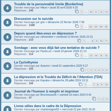
Trouble de la personnalité limite (Borderline)
Dernier message par
Hikari
«
jeudi 30 avril 2026 4:25
Réponses :
246
1
10
11
12
13
…
Discussion sur le suicide
Dernier message par
gris
«
dimanche 22 février 2026 7:39
Réponses :
1288
1
62
63
64
65
…
Depuis quand êtes-vous en dépression ?
Dernier message par
clémentine
«
vendredi 13 février 2026 22:31
Réponses :
210
1
8
9
10
11
…
Sondage : avez vous déjà fait une tentative de suicide ?
Dernier message par
Pazito.ez
«
lundi 19 janvier 2026 21:13
Réponses :
314
1
13
14
15
16
…
La Cyclothymie
Dernier message par
Autumn
«
lundi 01 septembre 2025 5:27
Réponses :
105
1
2
3
4
5
6
La dépression et le Trouble du Déficit de l'Attention (TDA)
Dernier message par
Kayaka
«
dimanche 28 juillet 2024 10:11
Réponses :
194
1
7
8
9
10
…
Journal de l'humeur à remplir et imprimer
Dernier message par
Brocheuse26
«
samedi 16 mars 2024 0:41
Réponses :
47
1
2
3
Livres utiles dans le cadre de la Dépression
Dernier message par
charlemagne93
«
mercredi 22 juin 2022 19:25