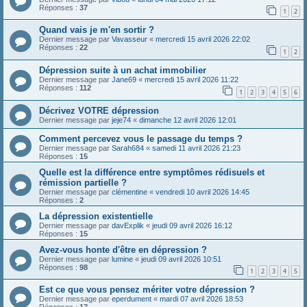
Réponses :
37
1
2
Quand vais je m'en sortir ?
Dernier message par
Vavasseur
«
mercredi 15 avril 2026 22:02
Réponses :
22
1
2
Dépression suite à un achat immobilier
Dernier message par
Jane69
«
mercredi 15 avril 2026 11:22
Réponses :
112
1
2
3
4
5
6
Décrivez VOTRE dépression
Dernier message par
jeje74
«
dimanche 12 avril 2026 12:01
Comment percevez vous le passage du temps ?
Dernier message par
Sarah684
«
samedi 11 avril 2026 21:23
Réponses :
15
Quelle est la différence entre symptômes rédisuels et
rémission partielle ?
Dernier message par
clémentine
«
vendredi 10 avril 2026 14:45
Réponses :
2
La dépression existentielle
Dernier message par
davExplik
«
jeudi 09 avril 2026 16:12
Réponses :
15
Avez-vous honte d'être en dépression ?
Dernier message par
lumine
«
jeudi 09 avril 2026 10:51
Réponses :
98
1
2
3
4
5
Est ce que vous pensez mériter votre dépression ?
Dernier message par
eperdument
«
mardi 07 avril 2026 18:53