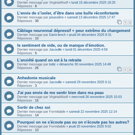
Dernier message par
VirginiaWoolf
«
lundi 15 décembre 2025 18:25
Réponses :
8
L’envie de s’isoler, d’être dans une bulle réconfortante
Dernier message par
poussière
«
samedi 13 décembre 2025 17:47
Réponses :
30
1
2
Câblage neuronnal dépressif + peur extrême du changement
Dernier message par
Dami-lench
«
jeudi 04 décembre 2025 8:31
Réponses :
10
le sentiment de vide, ou de manque d'émotion.
Dernier message par
Jacouille
«
lundi 01 décembre 2025 4:59
Réponses :
5
L'anxiété quand on est à la retraite
Dernier message par
lodiz
«
dimanche 30 novembre 2025 14:48
Réponses :
25
1
2
Anhedonie musicale
Dernier message par
Jacouille
«
samedi 29 novembre 2025 6:11
Réponses :
3
J'ai pas envie de me sentir bien dans ma peau
Dernier message par
VirginiaWoolf
«
mercredi 26 novembre 2025 15:03
Réponses :
15
Sortir de chez soi
Dernier message par
Formidable
«
samedi 22 novembre 2025 12:14
Réponses :
14
Pourquoi on ne s'écoute pas ou on n'écoute pas les autres?
Dernier message par
Formidable
«
jeudi 20 novembre 2025 9:02
Réponses :
13