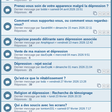
Réponses :
17
Prenez-vous soin de votre apparence malgré la dépression ?
Dernier message par
bobbi
«
samedi 04 avril 2026 15:51
Réponses :
49
1
2
3
Comment vous supportez-vous, ou comment vous regardez-
vous?
Dernier message par
Sarah684
«
dimanche 15 mars 2026 22:11
Réponses :
42
1
2
3
Angoisse pseudo délirante sans dépression associée
Dernier message par
Amphigouri
«
vendredi 13 mars 2026 12:42
Réponses :
14
Vente de ma maison et dépression
Dernier message par
davExplik
«
mercredi 04 mars 2026 9:51
Réponses :
6
Dépression - rejet social
Dernier message par
davExplik
«
dimanche 01 mars 2026 21:04
Réponses :
21
1
2
Qu'est-ce que le rétablissement ?
Dernier message par
lodiz
«
vendredi 27 février 2026 13:28
Réponses :
39
1
2
Religion et dépression : Recherche de témoignage
Dernier message par
lodiz
«
lundi 23 février 2026 20:33
Réponses :
11
Qui a des soucis avec les ecrans?
Dernier message par
tomtom331
«
samedi 07 février 2026 7:17
Réponses :
17