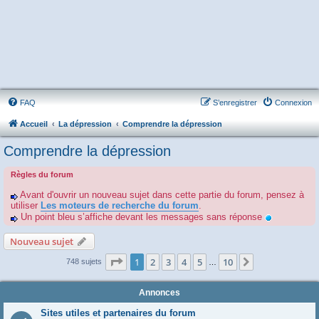
FAQ
S’enregistrer
Connexion
Accueil
La dépression
Comprendre la dépression
Comprendre la dépression
Règles du forum
Avant d'ouvrir un nouveau sujet dans cette partie du forum, pensez à
utiliser
Les moteurs de recherche du forum
.
Un point bleu s’affiche devant les messages sans réponse
Nouveau sujet
Page
1
sur
10
1
2
3
4
5
10
Suivante
748 sujets
…
Annonces
Sites utiles et partenaires du forum