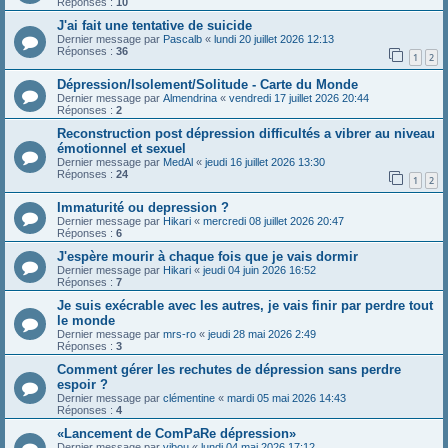
Réponses :
10
J'ai fait une tentative de suicide
Dernier message par
Pascalb
«
lundi 20 juillet 2026 12:13
Réponses :
36
1
2
Dépression/Isolement/Solitude - Carte du Monde
Dernier message par
Almendrina
«
vendredi 17 juillet 2026 20:44
Réponses :
2
Reconstruction post dépression difficultés a vibrer au niveau
émotionnel et sexuel
Dernier message par
MedAl
«
jeudi 16 juillet 2026 13:30
Réponses :
24
1
2
Immaturité ou depression ?
Dernier message par
Hikari
«
mercredi 08 juillet 2026 20:47
Réponses :
6
J'espère mourir à chaque fois que je vais dormir
Dernier message par
Hikari
«
jeudi 04 juin 2026 16:52
Réponses :
7
Je suis exécrable avec les autres, je vais finir par perdre tout
le monde
Dernier message par
mrs-ro
«
jeudi 28 mai 2026 2:49
Réponses :
3
Comment gérer les rechutes de dépression sans perdre
espoir ?
Dernier message par
clémentine
«
mardi 05 mai 2026 14:43
Réponses :
4
«Lancement de ComPaRe dépression»
Dernier message par
vibou
«
lundi 04 mai 2026 17:12