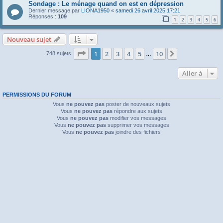
Sondage : Le ménage quand on est en dépression
Dernier message par
LIONA1950
«
samedi 26 avril 2025 17:21
Réponses :
109
1
2
3
4
5
6
Nouveau sujet
Page
1
sur
10
1
2
3
4
5
10
Suivante
748 sujets
…
Aller à
PERMISSIONS DU FORUM
Vous
ne pouvez pas
poster de nouveaux sujets
Vous
ne pouvez pas
répondre aux sujets
Vous
ne pouvez pas
modifier vos messages
Vous
ne pouvez pas
supprimer vos messages
Vous
ne pouvez pas
joindre des fichiers