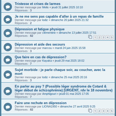
Tristesse et crises de larmes
Dernier message par
Melis
«
jeudi 31 juillet 2025 10:10
Réponses :
3
Je ne me sens pas capable d'aller à un repas de famille
Dernier message par
lodiz
«
dimanche 20 juillet 2025 21:32
Réponses :
2
Dépression et fatigue physique
Dernier message par
clémentine
«
dimanche 13 juillet 2025 17:51
Réponses :
82
1
2
3
4
5
Dépression et aide des secours
Dernier message par
marcou
«
mardi 24 juin 2025 15:58
Réponses :
3
Que faire en cas de dépression?
Dernier message par
Kayaka
«
jeudi 29 mai 2025 18:02
Réponses :
7
Sujet morbide : je parle chaque soir, au coucher, avec la
mort
Dernier message par
lodiz
«
dimanche 25 mai 2025 20:16
Réponses :
3
En parler au psy ? (Possible léger syndrome de Cotard &
léger début de schizophrénie) [URGENT, rdv le 18 novembre)
Dernier message par
Amphigouri
«
jeudi 01 mai 2025 17:05
Réponses :
7
Faire une rechute en dépression
Dernier message par
LIONA1950
«
dimanche 27 avril 2025 9:25
Réponses :
82
1
2
3
4
5