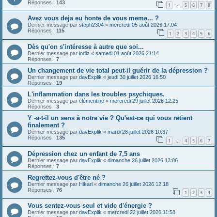
Réponses :
143
1
5
6
7
8
…
Avez vous deja eu honte de vous meme... ?
Dernier message par
steph2304
«
mercredi 05 août 2026 17:04
Réponses :
115
1
2
3
4
5
6
Dès qu'on s'intéresse à autre que soi...
Dernier message par
lodiz
«
samedi 01 août 2026 21:14
Réponses :
7
Un changement de vie total peut-il guérir de la dépression ?
Dernier message par
davExplik
«
jeudi 30 juillet 2026 16:50
Réponses :
19
L'inflammation dans les troubles psychiques.
Dernier message par
clémentine
«
mercredi 29 juillet 2026 12:25
Réponses :
3
Y -a-t-il un sens à notre vie ? Qu'est-ce qui vous retient
finalement ?
Dernier message par
davExplik
«
mardi 28 juillet 2026 10:37
Réponses :
135
1
4
5
6
7
…
Dépression chez un enfant de 7,5 ans
Dernier message par
davExplik
«
dimanche 26 juillet 2026 13:06
Réponses :
7
Regrettez-vous d'être né ?
Dernier message par
Hikari
«
dimanche 26 juillet 2026 12:18
Réponses :
76
1
2
3
4
Vous sentez-vous seul et vide d'énergie ?
Dernier message par
davExplik
«
mercredi 22 juillet 2026 11:58