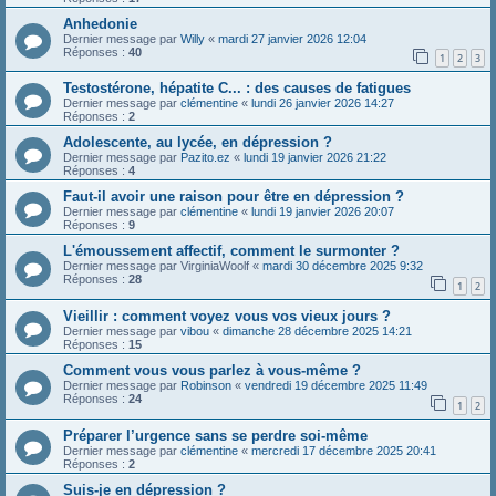
Anhedonie
Dernier message par
Willy
«
mardi 27 janvier 2026 12:04
Réponses :
40
1
2
3
Testostérone, hépatite C... : des causes de fatigues
Dernier message par
clémentine
«
lundi 26 janvier 2026 14:27
Réponses :
2
Adolescente, au lycée, en dépression ?
Dernier message par
Pazito.ez
«
lundi 19 janvier 2026 21:22
Réponses :
4
Faut-il avoir une raison pour être en dépression ?
Dernier message par
clémentine
«
lundi 19 janvier 2026 20:07
Réponses :
9
L'émoussement affectif, comment le surmonter ?
Dernier message par
VirginiaWoolf
«
mardi 30 décembre 2025 9:32
Réponses :
28
1
2
Vieillir : comment voyez vous vos vieux jours ?
Dernier message par
vibou
«
dimanche 28 décembre 2025 14:21
Réponses :
15
Comment vous vous parlez à vous-même ?
Dernier message par
Robinson
«
vendredi 19 décembre 2025 11:49
Réponses :
24
1
2
Préparer l’urgence sans se perdre soi-même
Dernier message par
clémentine
«
mercredi 17 décembre 2025 20:41
Réponses :
2
Suis-je en dépression ?