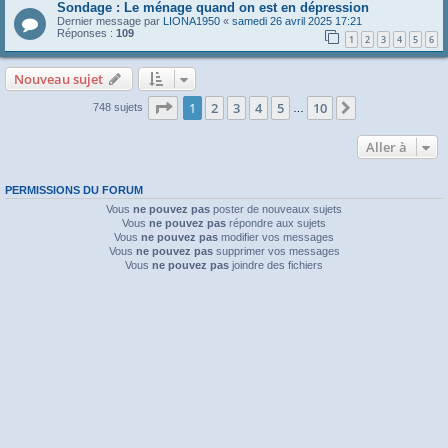
Sondage : Le ménage quand on est en dépression
Dernier message par
LIONA1950
«
samedi 26 avril 2025 17:21
Réponses :
109
1
2
3
4
5
6
Nouveau sujet
Page
1
sur
10
1
2
3
4
5
10
Suivante
748 sujets
…
Aller à
PERMISSIONS DU FORUM
Vous
ne pouvez pas
poster de nouveaux sujets
Vous
ne pouvez pas
répondre aux sujets
Vous
ne pouvez pas
modifier vos messages
Vous
ne pouvez pas
supprimer vos messages
Vous
ne pouvez pas
joindre des fichiers