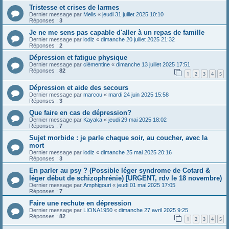
Tristesse et crises de larmes
Dernier message par
Melis
«
jeudi 31 juillet 2025 10:10
Réponses :
3
Je ne me sens pas capable d'aller à un repas de famille
Dernier message par
lodiz
«
dimanche 20 juillet 2025 21:32
Réponses :
2
Dépression et fatigue physique
Dernier message par
clémentine
«
dimanche 13 juillet 2025 17:51
Réponses :
82
1
2
3
4
5
Dépression et aide des secours
Dernier message par
marcou
«
mardi 24 juin 2025 15:58
Réponses :
3
Que faire en cas de dépression?
Dernier message par
Kayaka
«
jeudi 29 mai 2025 18:02
Réponses :
7
Sujet morbide : je parle chaque soir, au coucher, avec la
mort
Dernier message par
lodiz
«
dimanche 25 mai 2025 20:16
Réponses :
3
En parler au psy ? (Possible léger syndrome de Cotard &
léger début de schizophrénie) [URGENT, rdv le 18 novembre)
Dernier message par
Amphigouri
«
jeudi 01 mai 2025 17:05
Réponses :
7
Faire une rechute en dépression
Dernier message par
LIONA1950
«
dimanche 27 avril 2025 9:25
Réponses :
82
1
2
3
4
5