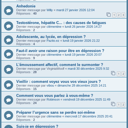
Anhedonie
Dernier message par
Willy
«
mardi 27 janvier 2026 12:04
Réponses :
40
1
2
3
Testostérone, hépatite C... : des causes de fatigues
Dernier message par
clémentine
«
lundi 26 janvier 2026 14:27
Réponses :
2
Adolescente, au lycée, en dépression ?
Dernier message par
Pazito.ez
«
lundi 19 janvier 2026 21:22
Réponses :
4
Faut-il avoir une raison pour être en dépression ?
Dernier message par
clémentine
«
lundi 19 janvier 2026 20:07
Réponses :
9
L'émoussement affectif, comment le surmonter ?
Dernier message par
VirginiaWoolf
«
mardi 30 décembre 2025 9:32
Réponses :
28
1
2
Vieillir : comment voyez vous vos vieux jours ?
Dernier message par
vibou
«
dimanche 28 décembre 2025 14:21
Réponses :
15
Comment vous vous parlez à vous-même ?
Dernier message par
Robinson
«
vendredi 19 décembre 2025 11:49
Réponses :
24
1
2
Préparer l’urgence sans se perdre soi-même
Dernier message par
clémentine
«
mercredi 17 décembre 2025 20:41
Réponses :
2
Suis-je en dépression ?