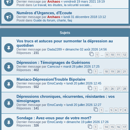
Dernier message par
Archaos
«
vendredi 19 mars 2021 19:19
Posté dans
Le travail, les études, la sécurité sociale...
Numéros d'Urgences, d'Ecoute
Dernier message par
Archaos
«
lundi 31 décembre 2018 13:12
Posté dans
Guide du forum, charte, faq
Sujets
Vos trucs et astuces pour surmonter la dépression au
quotidien
Dernier message par
Dada2289
«
dimanche 02 août 2026 14:56
Réponses :
231
1
9
10
11
12
…
Dépression : Témoignages de Guérisons
Dernier message par
Camcoul
«
mardi 28 juillet 2026 17:25
Réponses :
402
1
18
19
20
21
…
Maniaco-Dépression/Trouble Bipolaire
Dernier message par
EmoCandy
«
lundi 20 juillet 2026 12:45
Réponses :
552
1
25
26
27
28
…
Dépressions chroniques, récurrentes, résistantes : vos
témoignages
Dernier message par
EmoCandy
«
lundi 20 juillet 2026 12:27
Réponses :
141
1
5
6
7
8
…
Sondage : Avez-vous peur de votre mort?
Dernier message par
EmoCandy
«
dimanche 19 juillet 2026 17:26
Réponses :
326
1
14
15
16
17
…