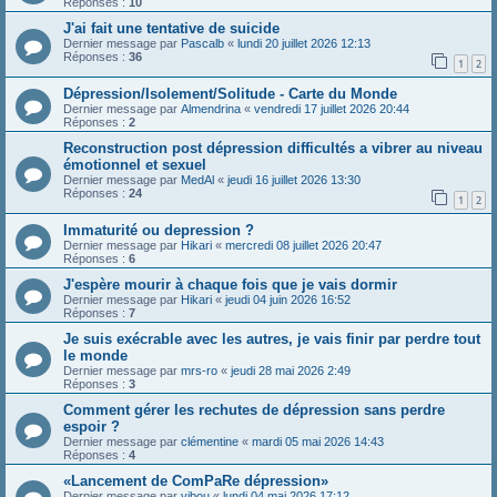
Réponses :
10
J'ai fait une tentative de suicide
Dernier message par
Pascalb
«
lundi 20 juillet 2026 12:13
Réponses :
36
1
2
Dépression/Isolement/Solitude - Carte du Monde
Dernier message par
Almendrina
«
vendredi 17 juillet 2026 20:44
Réponses :
2
Reconstruction post dépression difficultés a vibrer au niveau
émotionnel et sexuel
Dernier message par
MedAl
«
jeudi 16 juillet 2026 13:30
Réponses :
24
1
2
Immaturité ou depression ?
Dernier message par
Hikari
«
mercredi 08 juillet 2026 20:47
Réponses :
6
J'espère mourir à chaque fois que je vais dormir
Dernier message par
Hikari
«
jeudi 04 juin 2026 16:52
Réponses :
7
Je suis exécrable avec les autres, je vais finir par perdre tout
le monde
Dernier message par
mrs-ro
«
jeudi 28 mai 2026 2:49
Réponses :
3
Comment gérer les rechutes de dépression sans perdre
espoir ?
Dernier message par
clémentine
«
mardi 05 mai 2026 14:43
Réponses :
4
«Lancement de ComPaRe dépression»
Dernier message par
vibou
«
lundi 04 mai 2026 17:12