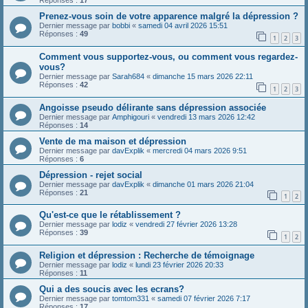
Réponses :
17
Prenez-vous soin de votre apparence malgré la dépression ?
Dernier message par
bobbi
«
samedi 04 avril 2026 15:51
Réponses :
49
1
2
3
Comment vous supportez-vous, ou comment vous regardez-
vous?
Dernier message par
Sarah684
«
dimanche 15 mars 2026 22:11
Réponses :
42
1
2
3
Angoisse pseudo délirante sans dépression associée
Dernier message par
Amphigouri
«
vendredi 13 mars 2026 12:42
Réponses :
14
Vente de ma maison et dépression
Dernier message par
davExplik
«
mercredi 04 mars 2026 9:51
Réponses :
6
Dépression - rejet social
Dernier message par
davExplik
«
dimanche 01 mars 2026 21:04
Réponses :
21
1
2
Qu'est-ce que le rétablissement ?
Dernier message par
lodiz
«
vendredi 27 février 2026 13:28
Réponses :
39
1
2
Religion et dépression : Recherche de témoignage
Dernier message par
lodiz
«
lundi 23 février 2026 20:33
Réponses :
11
Qui a des soucis avec les ecrans?
Dernier message par
tomtom331
«
samedi 07 février 2026 7:17
Réponses :
17