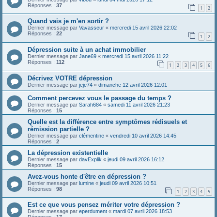
Réponses :
37
1
2
Quand vais je m'en sortir ?
Dernier message par
Vavasseur
«
mercredi 15 avril 2026 22:02
Réponses :
22
1
2
Dépression suite à un achat immobilier
Dernier message par
Jane69
«
mercredi 15 avril 2026 11:22
Réponses :
112
1
2
3
4
5
6
Décrivez VOTRE dépression
Dernier message par
jeje74
«
dimanche 12 avril 2026 12:01
Comment percevez vous le passage du temps ?
Dernier message par
Sarah684
«
samedi 11 avril 2026 21:23
Réponses :
15
Quelle est la différence entre symptômes rédisuels et
rémission partielle ?
Dernier message par
clémentine
«
vendredi 10 avril 2026 14:45
Réponses :
2
La dépression existentielle
Dernier message par
davExplik
«
jeudi 09 avril 2026 16:12
Réponses :
15
Avez-vous honte d'être en dépression ?
Dernier message par
lumine
«
jeudi 09 avril 2026 10:51
Réponses :
98
1
2
3
4
5
Est ce que vous pensez mériter votre dépression ?
Dernier message par
eperdument
«
mardi 07 avril 2026 18:53