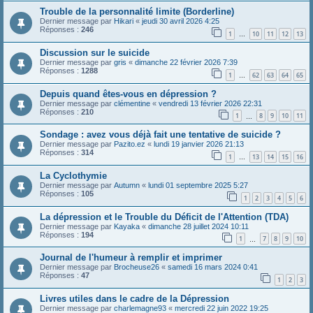
Trouble de la personnalité limite (Borderline)
Dernier message par
Hikari
«
jeudi 30 avril 2026 4:25
Réponses :
246
1
10
11
12
13
…
Discussion sur le suicide
Dernier message par
gris
«
dimanche 22 février 2026 7:39
Réponses :
1288
1
62
63
64
65
…
Depuis quand êtes-vous en dépression ?
Dernier message par
clémentine
«
vendredi 13 février 2026 22:31
Réponses :
210
1
8
9
10
11
…
Sondage : avez vous déjà fait une tentative de suicide ?
Dernier message par
Pazito.ez
«
lundi 19 janvier 2026 21:13
Réponses :
314
1
13
14
15
16
…
La Cyclothymie
Dernier message par
Autumn
«
lundi 01 septembre 2025 5:27
Réponses :
105
1
2
3
4
5
6
La dépression et le Trouble du Déficit de l'Attention (TDA)
Dernier message par
Kayaka
«
dimanche 28 juillet 2024 10:11
Réponses :
194
1
7
8
9
10
…
Journal de l'humeur à remplir et imprimer
Dernier message par
Brocheuse26
«
samedi 16 mars 2024 0:41
Réponses :
47
1
2
3
Livres utiles dans le cadre de la Dépression
Dernier message par
charlemagne93
«
mercredi 22 juin 2022 19:25