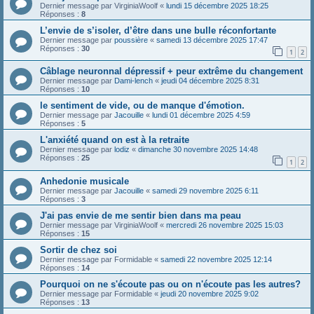
Dernier message par
VirginiaWoolf
«
lundi 15 décembre 2025 18:25
Réponses :
8
L’envie de s’isoler, d’être dans une bulle réconfortante
Dernier message par
poussière
«
samedi 13 décembre 2025 17:47
Réponses :
30
1
2
Câblage neuronnal dépressif + peur extrême du changement
Dernier message par
Dami-lench
«
jeudi 04 décembre 2025 8:31
Réponses :
10
le sentiment de vide, ou de manque d'émotion.
Dernier message par
Jacouille
«
lundi 01 décembre 2025 4:59
Réponses :
5
L'anxiété quand on est à la retraite
Dernier message par
lodiz
«
dimanche 30 novembre 2025 14:48
Réponses :
25
1
2
Anhedonie musicale
Dernier message par
Jacouille
«
samedi 29 novembre 2025 6:11
Réponses :
3
J'ai pas envie de me sentir bien dans ma peau
Dernier message par
VirginiaWoolf
«
mercredi 26 novembre 2025 15:03
Réponses :
15
Sortir de chez soi
Dernier message par
Formidable
«
samedi 22 novembre 2025 12:14
Réponses :
14
Pourquoi on ne s'écoute pas ou on n'écoute pas les autres?
Dernier message par
Formidable
«
jeudi 20 novembre 2025 9:02
Réponses :
13