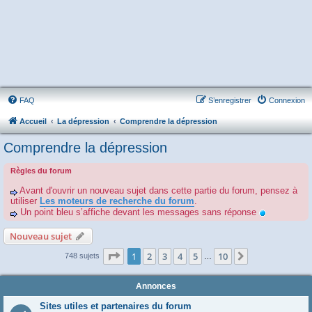
FAQ
S’enregistrer
Connexion
Accueil
La dépression
Comprendre la dépression
Comprendre la dépression
Règles du forum
Avant d'ouvrir un nouveau sujet dans cette partie du forum, pensez à
utiliser
Les moteurs de recherche du forum
.
Un point bleu s’affiche devant les messages sans réponse
Nouveau sujet
Page
1
sur
10
1
2
3
4
5
10
Suivante
748 sujets
…
Annonces
Sites utiles et partenaires du forum