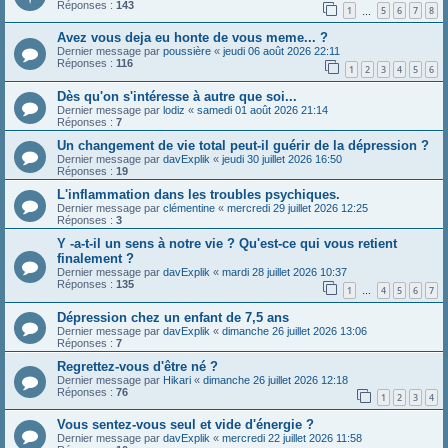
Réponses :
143
1
5
6
7
8
…
Avez vous deja eu honte de vous meme... ?
Dernier message par
poussière
«
jeudi 06 août 2026 22:11
Réponses :
116
1
2
3
4
5
6
Dès qu'on s'intéresse à autre que soi...
Dernier message par
lodiz
«
samedi 01 août 2026 21:14
Réponses :
7
Un changement de vie total peut-il guérir de la dépression ?
Dernier message par
davExplik
«
jeudi 30 juillet 2026 16:50
Réponses :
19
L'inflammation dans les troubles psychiques.
Dernier message par
clémentine
«
mercredi 29 juillet 2026 12:25
Réponses :
3
Y -a-t-il un sens à notre vie ? Qu'est-ce qui vous retient
finalement ?
Dernier message par
davExplik
«
mardi 28 juillet 2026 10:37
Réponses :
135
1
4
5
6
7
…
Dépression chez un enfant de 7,5 ans
Dernier message par
davExplik
«
dimanche 26 juillet 2026 13:06
Réponses :
7
Regrettez-vous d'être né ?
Dernier message par
Hikari
«
dimanche 26 juillet 2026 12:18
Réponses :
76
1
2
3
4
Vous sentez-vous seul et vide d'énergie ?
Dernier message par
davExplik
«
mercredi 22 juillet 2026 11:58