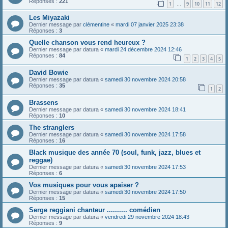
Réponses :
221
1
9
10
11
12
…
Les Miyazaki
Dernier message par
clémentine
«
mardi 07 janvier 2025 23:38
Réponses :
3
Quelle chanson vous rend heureux ?
Dernier message par
datura
«
mardi 24 décembre 2024 12:46
Réponses :
84
1
2
3
4
5
David Bowie
Dernier message par
datura
«
samedi 30 novembre 2024 20:58
Réponses :
35
1
2
Brassens
Dernier message par
datura
«
samedi 30 novembre 2024 18:41
Réponses :
10
The stranglers
Dernier message par
datura
«
samedi 30 novembre 2024 17:58
Réponses :
16
Black musique des année 70 (soul, funk, jazz, blues et
reggae)
Dernier message par
datura
«
samedi 30 novembre 2024 17:53
Réponses :
6
Vos musiques pour vous apaiser ?
Dernier message par
datura
«
samedi 30 novembre 2024 17:50
Réponses :
15
Serge reggiani chanteur .......... comédien
Dernier message par
datura
«
vendredi 29 novembre 2024 18:43
Réponses :
9