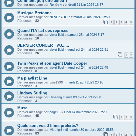
Comment (lui) dire adieu ?
Dernier message par
Renée
«
vendredi 21 juin 2024 16:37
Musique Bretonne
Dernier message par
NEVEZADUR
«
mardi 28 mai 2024 23:50
Réponses :
82
1
2
3
4
5
Quand l'IA fait des reprises
Dernier message par
violet fluid
«
samedi 25 mai 2024 5:17
Réponses :
10
DERNIER CONCERT VU......
Dernier message par
violet fluid
«
vendredi 24 mai 2024 22:51
Réponses :
26
1
2
Twin Peaks et son agent Dale Cooper
Dernier message par
violet fluid
«
vendredi 24 mai 2024 22:48
Réponses :
8
Ma playlist Line
Dernier message par
Line1990
«
mardi 11 avril 2023 23:10
Réponses :
3
Lindsey Stirling
Dernier message par
Ginseng
«
lundi 03 avril 2023 22:00
Réponses :
3
Muse
Dernier message par
page13
«
lundi 14 novembre 2022 7:29
Réponses :
45
1
2
3
Quels sont vos 3 films préférés?
Dernier message par
Misstigri
«
dimanche 30 octobre 2022 15:53
Réponses :
83
1
2
3
4
5