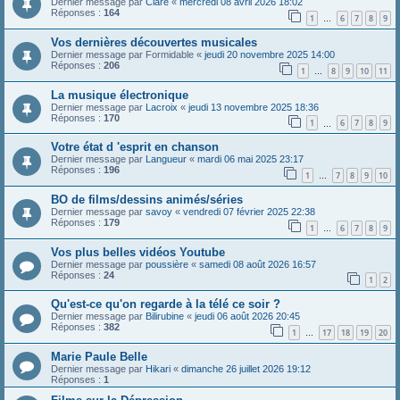
Dernier message par
Clare
«
mercredi 08 avril 2026 18:02
Réponses :
164
1
6
7
8
9
…
Vos dernières découvertes musicales
Dernier message par
Formidable
«
jeudi 20 novembre 2025 14:00
Réponses :
206
1
8
9
10
11
…
La musique électronique
Dernier message par
Lacroix
«
jeudi 13 novembre 2025 18:36
Réponses :
170
1
6
7
8
9
…
Votre état d 'esprit en chanson
Dernier message par
Langueur
«
mardi 06 mai 2025 23:17
Réponses :
196
1
7
8
9
10
…
BO de films/dessins animés/séries
Dernier message par
savoy
«
vendredi 07 février 2025 22:38
Réponses :
179
1
6
7
8
9
…
Vos plus belles vidéos Youtube
Dernier message par
poussière
«
samedi 08 août 2026 16:57
Réponses :
24
1
2
Qu'est-ce qu'on regarde à la télé ce soir ?
Dernier message par
Bilirubine
«
jeudi 06 août 2026 20:45
Réponses :
382
1
17
18
19
20
…
Marie Paule Belle
Dernier message par
Hikari
«
dimanche 26 juillet 2026 19:12
Réponses :
1