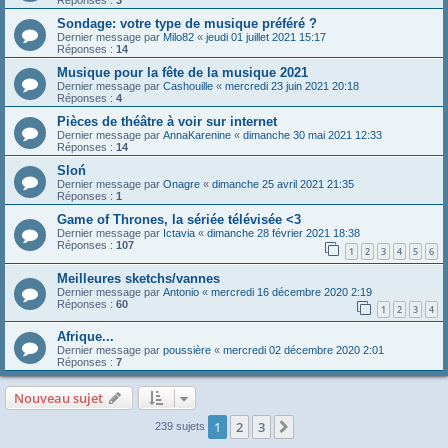
Réponses :
3
Sondage: votre type de musique préféré ?
Dernier message par
Milo82
«
jeudi 01 juillet 2021 15:17
Réponses :
14
Musique pour la fête de la musique 2021
Dernier message par
Cashouille
«
mercredi 23 juin 2021 20:18
Réponses :
4
Pièces de théâtre à voir sur internet
Dernier message par
AnnaKarenine
«
dimanche 30 mai 2021 12:33
Réponses :
14
Sloń
Dernier message par
Onagre
«
dimanche 25 avril 2021 21:35
Réponses :
1
Game of Thrones, la sériée télévisée <3
Dernier message par
Ictavia
«
dimanche 28 février 2021 18:38
Réponses :
107
1
2
3
4
5
6
Meilleures sketchs/vannes
Dernier message par
Antonio
«
mercredi 16 décembre 2020 2:19
Réponses :
60
1
2
3
4
Afrique...
Dernier message par
poussière
«
mercredi 02 décembre 2020 2:01
Réponses :
7
Nouveau sujet
1
2
3
Suivante
239 sujets