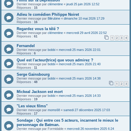
Films sur la Dépression
Dernier message par
clémentine
«
jeudi 25 juin 2026 12:52
Réponses :
15
Adieu le comédien Philippe Noiret
Dernier message par
Bilirubine
«
dimanche 10 mai 2026 17:29
Réponses :
16
Regardez vous la télé ?
Dernier message par
clémentine
«
mercredi 29 avril 2026 22:52
Réponses :
61
1
2
3
4
Fernandel
Dernier message par
bobbi
«
mercredi 25 mars 2026 22:01
Réponses :
6
Quel est l'acteur(trice) que vous admirez ?
Dernier message par
bobbi
«
mercredi 25 mars 2026 21:40
Réponses :
11
Serge Gainsbourg
Dernier message par
bobbi
«
mercredi 25 mars 2026 14:38
Réponses :
48
1
2
3
Mickeal Jackson est mort
Dernier message par
bobbi
«
mercredi 25 mars 2026 14:33
Réponses :
19
"Les vieux films"
Dernier message par
moms68
«
samedi 27 décembre 2025 17:03
Réponses :
17
Sondage : Qui entre ces 5 acteurs, incarnent le mieux le
personnage de Batman.
Dernier message par
Formidable
«
mercredi 26 novembre 2025 6:24