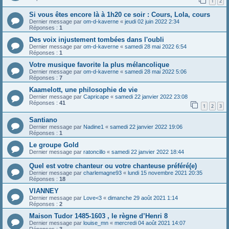
1
2
Si vous êtes encore là à 1h20 ce soir : Cours, Lola, cours
Dernier message par
om-d-kaverne
«
jeudi 02 juin 2022 2:34
Réponses :
1
Des voix injustement tombées dans l'oubli
Dernier message par
om-d-kaverne
«
samedi 28 mai 2022 6:54
Réponses :
1
Votre musique favorite la plus mélancolique
Dernier message par
om-d-kaverne
«
samedi 28 mai 2022 5:06
Réponses :
7
Kaamelott, une philosophie de vie
Dernier message par
Capricape
«
samedi 22 janvier 2022 23:08
Réponses :
41
1
2
3
Santiano
Dernier message par
Nadine1
«
samedi 22 janvier 2022 19:06
Réponses :
1
Le groupe Gold
Dernier message par
ratoncillo
«
samedi 22 janvier 2022 18:44
Quel est votre chanteur ou votre chanteuse préféré(e)
Dernier message par
charlemagne93
«
lundi 15 novembre 2021 20:35
Réponses :
18
VIANNEY
Dernier message par
Love<3
«
dimanche 29 août 2021 1:14
Réponses :
2
Maison Tudor 1485-1603 , le règne d’Henri 8
Dernier message par
louise_mn
«
mercredi 04 août 2021 14:07