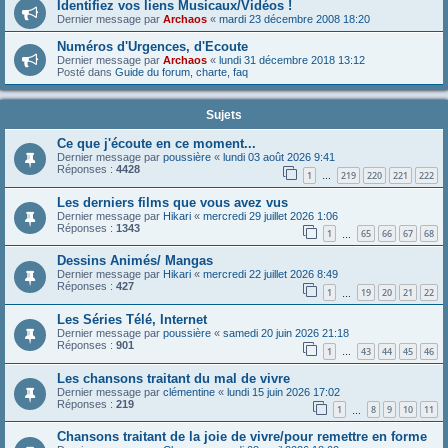
Identifiez vos liens Musicaux/Vidéos !
Dernier message par
Archaos
«
mardi 23 décembre 2008 18:20
Numéros d'Urgences, d'Ecoute
Dernier message par
Archaos
«
lundi 31 décembre 2018 13:12
Posté dans
Guide du forum, charte, faq
Sujets
Ce que j'écoute en ce moment...
Dernier message par
poussière
«
lundi 03 août 2026 9:41
Réponses :
4428
1
219
220
221
222
…
Les derniers films que vous avez vus
Dernier message par
Hikari
«
mercredi 29 juillet 2026 1:06
Réponses :
1343
1
65
66
67
68
…
Dessins Animés/ Mangas
Dernier message par
Hikari
«
mercredi 22 juillet 2026 8:49
Réponses :
427
1
19
20
21
22
…
Les Séries Télé, Internet
Dernier message par
poussière
«
samedi 20 juin 2026 21:18
Réponses :
901
1
43
44
45
46
…
Les chansons traitant du mal de vivre
Dernier message par
clémentine
«
lundi 15 juin 2026 17:02
Réponses :
219
1
8
9
10
11
…
Chansons traitant de la joie de vivre/pour remettre en forme