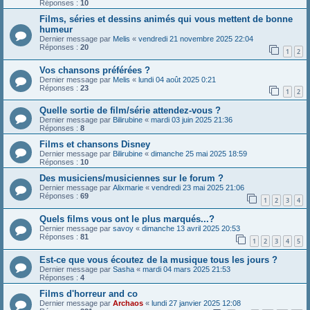
Réponses :
10
Films, séries et dessins animés qui vous mettent de bonne
humeur
Dernier message par
Melis
«
vendredi 21 novembre 2025 22:04
Réponses :
20
1
2
Vos chansons préférées ?
Dernier message par
Melis
«
lundi 04 août 2025 0:21
Réponses :
23
1
2
Quelle sortie de film/série attendez-vous ?
Dernier message par
Bilirubine
«
mardi 03 juin 2025 21:36
Réponses :
8
Films et chansons Disney
Dernier message par
Bilirubine
«
dimanche 25 mai 2025 18:59
Réponses :
10
Des musiciens/musiciennes sur le forum ?
Dernier message par
Alixmarie
«
vendredi 23 mai 2025 21:06
Réponses :
69
1
2
3
4
Quels films vous ont le plus marqués...?
Dernier message par
savoy
«
dimanche 13 avril 2025 20:53
Réponses :
81
1
2
3
4
5
Est-ce que vous écoutez de la musique tous les jours ?
Dernier message par
Sasha
«
mardi 04 mars 2025 21:53
Réponses :
4
Films d'horreur and co
Dernier message par
Archaos
«
lundi 27 janvier 2025 12:08