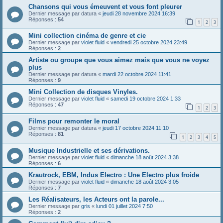
Chansons qui vous émeuvent et vous font pleurer
Dernier message par
datura
«
jeudi 28 novembre 2024 16:39
Réponses :
54
1
2
3
Mini collection cinéma de genre et cie
Dernier message par
violet fluid
«
vendredi 25 octobre 2024 23:49
Réponses :
2
Artiste ou groupe que vous aimez mais que vous ne voyez
plus
Dernier message par
datura
«
mardi 22 octobre 2024 11:41
Réponses :
9
Mini Collection de disques Vinyles.
Dernier message par
violet fluid
«
samedi 19 octobre 2024 1:33
Réponses :
47
1
2
3
Films pour remonter le moral
Dernier message par
datura
«
jeudi 17 octobre 2024 11:10
Réponses :
81
1
2
3
4
5
Musique Industrielle et ses dérivations.
Dernier message par
violet fluid
«
dimanche 18 août 2024 3:38
Réponses :
6
Krautrock, EBM, Indus Electro : Une Electro plus froide
Dernier message par
violet fluid
«
dimanche 18 août 2024 3:05
Réponses :
7
Les Réalisateurs, les Acteurs ont la parole...
Dernier message par
gris
«
lundi 01 juillet 2024 7:50
Réponses :
2