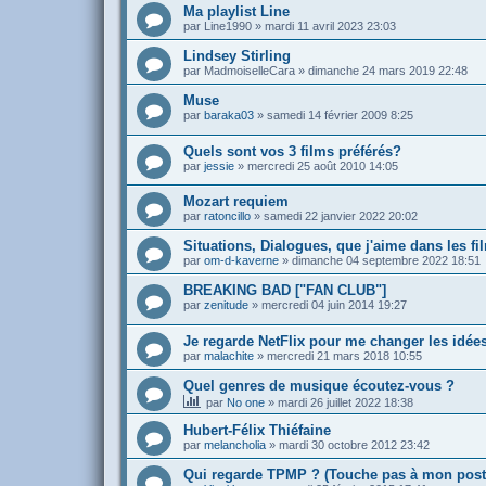
Ma playlist Line
par
Line1990
»
mardi 11 avril 2023 23:03
Lindsey Stirling
par
MadmoiselleCara
»
dimanche 24 mars 2019 22:48
Muse
par
baraka03
»
samedi 14 février 2009 8:25
Quels sont vos 3 films préférés?
par
jessie
»
mercredi 25 août 2010 14:05
Mozart requiem
par
ratoncillo
»
samedi 22 janvier 2022 20:02
Situations, Dialogues, que j'aime dans les fi
par
om-d-kaverne
»
dimanche 04 septembre 2022 18:51
BREAKING BAD ["FAN CLUB"]
par
zenitude
»
mercredi 04 juin 2014 19:27
Je regarde NetFlix pour me changer les idées
par
malachite
»
mercredi 21 mars 2018 10:55
Quel genres de musique écoutez-vous ?
par
No one
»
mardi 26 juillet 2022 18:38
Hubert-Félix Thiéfaine
par
melancholia
»
mardi 30 octobre 2012 23:42
Qui regarde TPMP ? (Touche pas à mon post