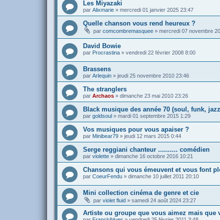
Les Miyazaki
par
Alixmarie
»
mercredi 01 janvier 2025 23:47
Quelle chanson vous rend heureux ?
par
comcombremasquee
»
mercredi 07 novembre 20
David Bowie
par
Procrastina
»
vendredi 22 février 2008 8:00
Brassens
par
Arlequin
»
jeudi 25 novembre 2010 23:46
The stranglers
par
Archaos
»
dimanche 23 mai 2010 23:26
Black musique des année 70 (soul, funk, jazz
par
goldsoul
»
mardi 01 septembre 2015 1:29
Vos musiques pour vous apaiser ?
par
Minibear79
»
jeudi 12 mars 2015 0:44
Serge reggiani chanteur .......... comédien
par
violette
»
dimanche 16 octobre 2016 10:21
Chansons qui vous émeuvent et vous font pl
par
CoeurFendu
»
dimanche 10 juillet 2011 20:10
Mini collection cinéma de genre et cie
par
violet fluid
»
samedi 24 août 2024 23:27
Artiste ou groupe que vous aimez mais que 
par
Franckiblues
»
vendredi 25 février 2011 3:48