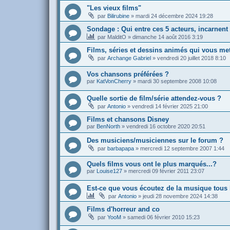
"Les vieux films"
par
Bilirubine
»
mardi 24 décembre 2024 19:28
Sondage : Qui entre ces 5 acteurs, incarnen
par
MalditO
»
dimanche 14 août 2016 3:19
Films, séries et dessins animés qui vous m
par
Archange Gabriel
»
vendredi 20 juillet 2018 8:10
Vos chansons préférées ?
par
KatVonCherry
»
mardi 30 septembre 2008 10:08
Quelle sortie de film/série attendez-vous ?
par
Antonio
»
vendredi 14 février 2025 21:00
Films et chansons Disney
par
BenNorth
»
vendredi 16 octobre 2020 20:51
Des musiciens/musiciennes sur le forum ?
par
barbapapa
»
mercredi 12 septembre 2007 1:44
Quels films vous ont le plus marqués...?
par
Louise127
»
mercredi 09 février 2011 23:07
Est-ce que vous écoutez de la musique tous 
par
Antonio
»
jeudi 28 novembre 2024 14:38
Films d'horreur and co
par
YooM
»
samedi 06 février 2010 15:23