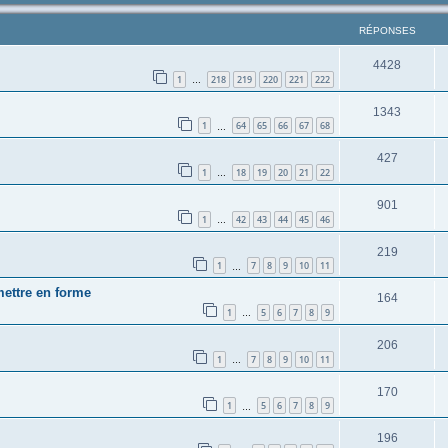
RÉPONSES
4428
1
218
219
220
221
222
…
1343
1
64
65
66
67
68
…
427
1
18
19
20
21
22
…
901
1
42
43
44
45
46
…
219
1
7
8
9
10
11
…
mettre en forme
164
1
5
6
7
8
9
…
206
1
7
8
9
10
11
…
170
1
5
6
7
8
9
…
196