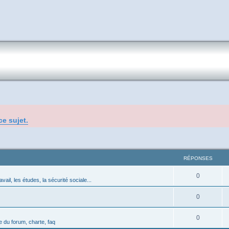
ce sujet.
RÉPONSES
0
avail, les études, la sécurité sociale...
0
0
 du forum, charte, faq