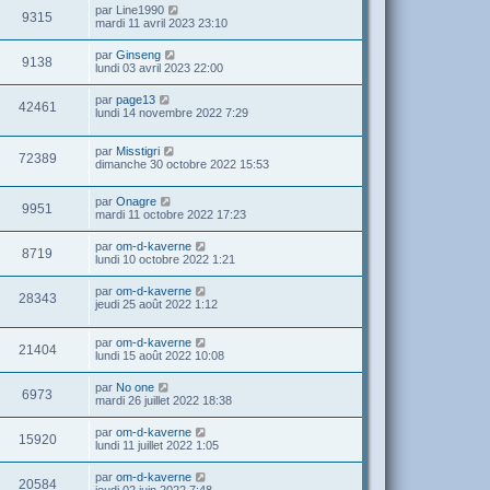
par
Line1990
9315
mardi 11 avril 2023 23:10
par
Ginseng
9138
lundi 03 avril 2023 22:00
par
page13
42461
lundi 14 novembre 2022 7:29
par
Misstigri
72389
dimanche 30 octobre 2022 15:53
par
Onagre
9951
mardi 11 octobre 2022 17:23
par
om-d-kaverne
8719
lundi 10 octobre 2022 1:21
par
om-d-kaverne
28343
jeudi 25 août 2022 1:12
par
om-d-kaverne
21404
lundi 15 août 2022 10:08
par
No one
6973
mardi 26 juillet 2022 18:38
par
om-d-kaverne
15920
lundi 11 juillet 2022 1:05
par
om-d-kaverne
20584