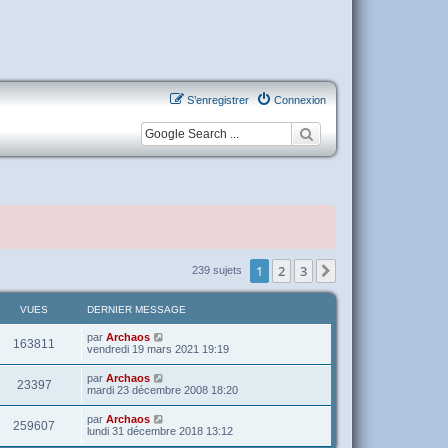
S’enregistrer
Connexion
1
2
3
Suivante
239 sujets
VUES
DERNIER MESSAGE
par
Archaos
163811
vendredi 19 mars 2021 19:19
par
Archaos
23397
mardi 23 décembre 2008 18:20
par
Archaos
259607
lundi 31 décembre 2018 13:12