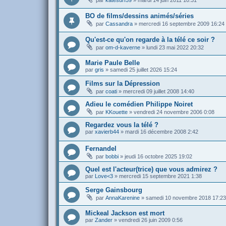
par
katesurf59
»
mardi 14 juin 2011 10:31
BO de films/dessins animés/séries
par
Cassandra
»
mercredi 16 septembre 2009 16:24
Qu'est-ce qu'on regarde à la télé ce soir ?
par
om-d-kaverne
»
lundi 23 mai 2022 20:32
Marie Paule Belle
par
gris
»
samedi 25 juillet 2026 15:24
Films sur la Dépression
par
coati
»
mercredi 09 juillet 2008 14:40
Adieu le comédien Philippe Noiret
par
KKouette
»
vendredi 24 novembre 2006 0:08
Regardez vous la télé ?
par
xavierb44
»
mardi 16 décembre 2008 2:42
Fernandel
par
bobbi
»
jeudi 16 octobre 2025 19:02
Quel est l'acteur(trice) que vous admirez ?
par
Love<3
»
mercredi 15 septembre 2021 1:38
Serge Gainsbourg
par
AnnaKarenine
»
samedi 10 novembre 2018 17:23
Mickeal Jackson est mort
par
Zander
»
vendredi 26 juin 2009 0:56