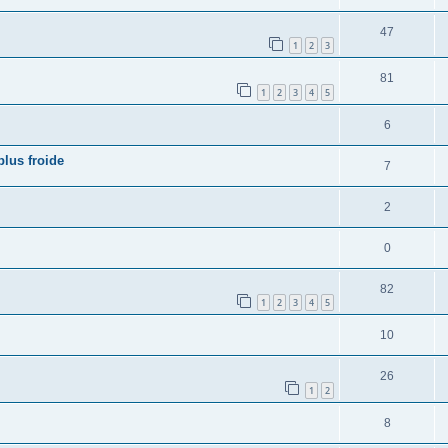
47
1
2
3
81
1
2
3
4
5
6
plus froide
7
2
0
82
1
2
3
4
5
10
26
1
2
8