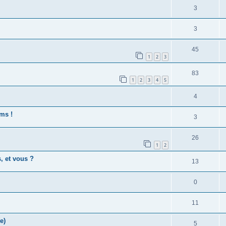
3
3
45
1
2
3
83
1
2
3
4
5
4
lms !
3
26
1
2
, et vous ?
13
0
11
e)
5