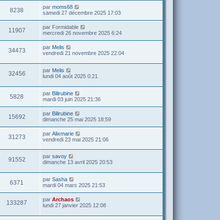
par
moms68
8238
samedi 27 décembre 2025 17:03
par
Formidable
11907
mercredi 26 novembre 2025 6:24
par
Melis
34473
vendredi 21 novembre 2025 22:04
par
Melis
32456
lundi 04 août 2025 0:21
par
Bilirubine
5828
mardi 03 juin 2025 21:36
par
Bilirubine
15692
dimanche 25 mai 2025 18:59
par
Alixmarie
31273
vendredi 23 mai 2025 21:06
par
savoy
91552
dimanche 13 avril 2025 20:53
par
Sasha
6371
mardi 04 mars 2025 21:53
par
Archaos
133287
lundi 27 janvier 2025 12:08