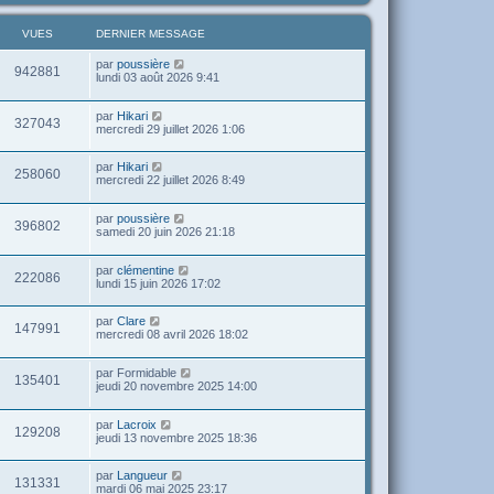
VUES
DERNIER MESSAGE
par
poussière
942881
lundi 03 août 2026 9:41
par
Hikari
327043
mercredi 29 juillet 2026 1:06
par
Hikari
258060
mercredi 22 juillet 2026 8:49
par
poussière
396802
samedi 20 juin 2026 21:18
par
clémentine
222086
lundi 15 juin 2026 17:02
par
Clare
147991
mercredi 08 avril 2026 18:02
par
Formidable
135401
jeudi 20 novembre 2025 14:00
par
Lacroix
129208
jeudi 13 novembre 2025 18:36
par
Langueur
131331
mardi 06 mai 2025 23:17