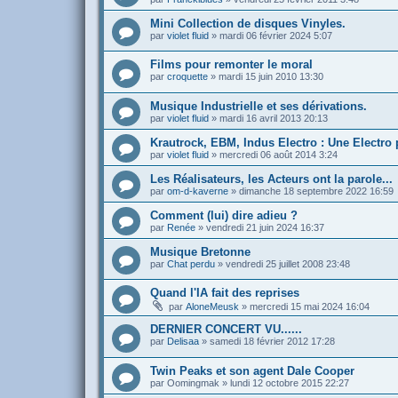
Mini Collection de disques Vinyles.
par
violet fluid
»
mardi 06 février 2024 5:07
Films pour remonter le moral
par
croquette
»
mardi 15 juin 2010 13:30
Musique Industrielle et ses dérivations.
par
violet fluid
»
mardi 16 avril 2013 20:13
Krautrock, EBM, Indus Electro : Une Electro 
par
violet fluid
»
mercredi 06 août 2014 3:24
Les Réalisateurs, les Acteurs ont la parole...
par
om-d-kaverne
»
dimanche 18 septembre 2022 16:59
Comment (lui) dire adieu ?
par
Renée
»
vendredi 21 juin 2024 16:37
Musique Bretonne
par
Chat perdu
»
vendredi 25 juillet 2008 23:48
Quand l'IA fait des reprises
par
AloneMeusk
»
mercredi 15 mai 2024 16:04
DERNIER CONCERT VU......
par
Delisaa
»
samedi 18 février 2012 17:28
Twin Peaks et son agent Dale Cooper
par
Oomingmak
»
lundi 12 octobre 2015 22:27