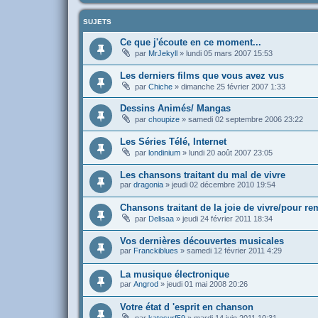
SUJETS
Ce que j'écoute en ce moment...
par
MrJekyll
»
lundi 05 mars 2007 15:53
Les derniers films que vous avez vus
par
Chiche
»
dimanche 25 février 2007 1:33
Dessins Animés/ Mangas
par
choupize
»
samedi 02 septembre 2006 23:22
Les Séries Télé, Internet
par
londinium
»
lundi 20 août 2007 23:05
Les chansons traitant du mal de vivre
par
dragonia
»
jeudi 02 décembre 2010 19:54
Chansons traitant de la joie de vivre/pour re
par
Delisaa
»
jeudi 24 février 2011 18:34
Vos dernières découvertes musicales
par
Franckiblues
»
samedi 12 février 2011 4:29
La musique électronique
par
Angrod
»
jeudi 01 mai 2008 20:26
Votre état d 'esprit en chanson