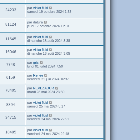
par
violet fluid
24233
samedi 19 octobre 2024 1:33
par
datura
81124
jeudi 17 octobre 2024 11:10
par
violet fluid
11645
dimanche 18 août 2024 3:38
par
violet fluid
16046
dimanche 18 août 2024 3:05
par
gris
7748
lundi 01 juillet 2024 7:50
par
Renée
6159
vendredi 21 juin 2024 16:37
par
NEVEZADUR
78405
mardi 28 mai 2024 23:50
par
violet fluid
8394
samedi 25 mai 2024 5:17
par
violet fluid
34715
vendredi 24 mai 2024 22:51
par
violet fluid
18405
vendredi 24 mai 2024 22:48