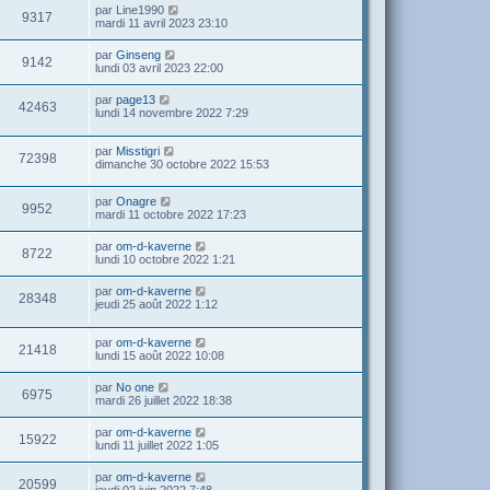
par
Line1990
9317
mardi 11 avril 2023 23:10
par
Ginseng
9142
lundi 03 avril 2023 22:00
par
page13
42463
lundi 14 novembre 2022 7:29
par
Misstigri
72398
dimanche 30 octobre 2022 15:53
par
Onagre
9952
mardi 11 octobre 2022 17:23
par
om-d-kaverne
8722
lundi 10 octobre 2022 1:21
par
om-d-kaverne
28348
jeudi 25 août 2022 1:12
par
om-d-kaverne
21418
lundi 15 août 2022 10:08
par
No one
6975
mardi 26 juillet 2022 18:38
par
om-d-kaverne
15922
lundi 11 juillet 2022 1:05
par
om-d-kaverne
20599