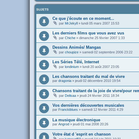
SUJETS
Ce que j'écoute en ce moment...
par
MrJekyll
»
lundi 05 mars 2007 15:53
Les derniers films que vous avez vus
par
Chiche
»
dimanche 25 février 2007 1:33
Dessins Animés/ Mangas
par
choupize
»
samedi 02 septembre 2006 23:22
Les Séries Télé, Internet
par
londinium
»
lundi 20 août 2007 23:05
Les chansons traitant du mal de vivre
par
dragonia
»
jeudi 02 décembre 2010 19:54
Chansons traitant de la joie de vivre/pour re
par
Delisaa
»
jeudi 24 février 2011 18:34
Vos dernières découvertes musicales
par
Franckiblues
»
samedi 12 février 2011 4:29
La musique électronique
par
Angrod
»
jeudi 01 mai 2008 20:26
Votre état d 'esprit en chanson