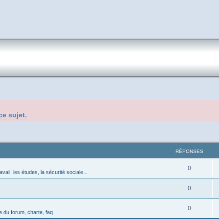
ce sujet.
RÉPONSES
0
avail, les études, la sécurité sociale...
0
0
 du forum, charte, faq