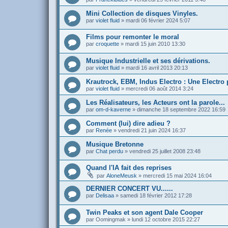
Mini Collection de disques Vinyles.
par
violet fluid
»
mardi 06 février 2024 5:07
Films pour remonter le moral
par
croquette
»
mardi 15 juin 2010 13:30
Musique Industrielle et ses dérivations.
par
violet fluid
»
mardi 16 avril 2013 20:13
Krautrock, EBM, Indus Electro : Une Electro 
par
violet fluid
»
mercredi 06 août 2014 3:24
Les Réalisateurs, les Acteurs ont la parole...
par
om-d-kaverne
»
dimanche 18 septembre 2022 16:59
Comment (lui) dire adieu ?
par
Renée
»
vendredi 21 juin 2024 16:37
Musique Bretonne
par
Chat perdu
»
vendredi 25 juillet 2008 23:48
Quand l'IA fait des reprises
par
AloneMeusk
»
mercredi 15 mai 2024 16:04
DERNIER CONCERT VU......
par
Delisaa
»
samedi 18 février 2012 17:28
Twin Peaks et son agent Dale Cooper
par
Oomingmak
»
lundi 12 octobre 2015 22:27