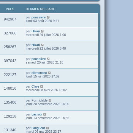
VUES
DERNIER MESSAGE
par
poussière
942907
lundi 03 août 2026 9:41
par
Hikari
327066
mercredi 29 juillet 2026 1:06
par
Hikari
258267
mercredi 22 juillet 2026 8:49
par
poussière
397042
samedi 20 juin 2026 21:18
par
clémentine
222127
lundi 15 juin 2026 17:02
par
Clare
148016
mercredi 08 avril 2026 18:02
par
Formidable
135406
jeudi 20 novembre 2025 14:00
par
Lacroix
129218
jeudi 13 novembre 2025 18:36
par
Langueur
131340
mardi 06 mai 2025 23:17