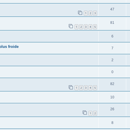
47
1
2
3
81
1
2
3
4
5
6
plus froide
7
2
0
82
1
2
3
4
5
10
26
1
2
8