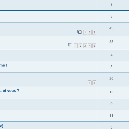
3
3
45
1
2
3
83
1
2
3
4
5
4
lms !
3
26
1
2
, et vous ?
13
0
11
e)
5