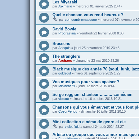
Les Miyazaki
par
Alixmarie
»
mercredi 01 janvier 2025 23:47
Quelle chanson vous rend heureux ?
par
comcombremasquee
»
mercredi 07 novembre 20
David Bowie
par
Procrastina
»
vendredi 22 février 2008 8:00
Brassens
par
Arlequin
»
jeudi 25 novembre 2010 23:46
The stranglers
par
Archaos
»
dimanche 23 mai 2010 23:26
Black musique des année 70 (soul, funk, jazz
par
goldsoul
»
mardi 01 septembre 2015 1:29
Vos musiques pour vous apaiser ?
par
Minibear79
»
jeudi 12 mars 2015 0:44
Serge reggiani chanteur .......... comédien
par
violette
»
dimanche 16 octobre 2016 10:21
Chansons qui vous émeuvent et vous font pl
par
CoeurFendu
»
dimanche 10 juillet 2011 20:10
Mini collection cinéma de genre et cie
par
violet fluid
»
samedi 24 août 2024 23:27
Artiste ou groupe que vous aimez mais que 
par
Franckiblues
»
vendredi 25 février 2011 3:48