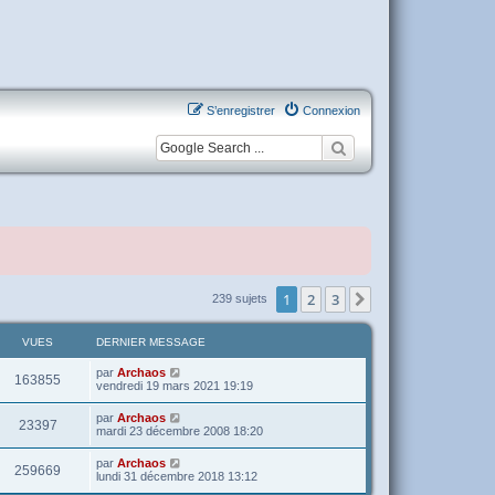
S’enregistrer
Connexion
1
2
3
Suivante
239 sujets
VUES
DERNIER MESSAGE
par
Archaos
163855
vendredi 19 mars 2021 19:19
par
Archaos
23397
mardi 23 décembre 2008 18:20
par
Archaos
259669
lundi 31 décembre 2018 13:12