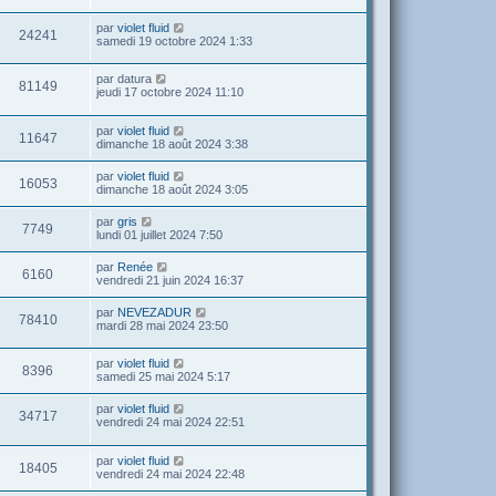
par
violet fluid
24241
samedi 19 octobre 2024 1:33
par
datura
81149
jeudi 17 octobre 2024 11:10
par
violet fluid
11647
dimanche 18 août 2024 3:38
par
violet fluid
16053
dimanche 18 août 2024 3:05
par
gris
7749
lundi 01 juillet 2024 7:50
par
Renée
6160
vendredi 21 juin 2024 16:37
par
NEVEZADUR
78410
mardi 28 mai 2024 23:50
par
violet fluid
8396
samedi 25 mai 2024 5:17
par
violet fluid
34717
vendredi 24 mai 2024 22:51
par
violet fluid
18405
vendredi 24 mai 2024 22:48