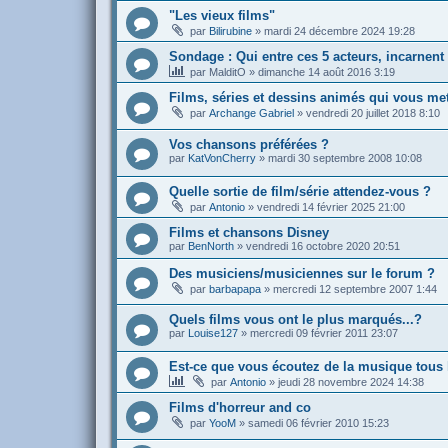
"Les vieux films"
par
Bilirubine
»
mardi 24 décembre 2024 19:28
Sondage : Qui entre ces 5 acteurs, incarnen
par
MalditO
»
dimanche 14 août 2016 3:19
Films, séries et dessins animés qui vous m
par
Archange Gabriel
»
vendredi 20 juillet 2018 8:10
Vos chansons préférées ?
par
KatVonCherry
»
mardi 30 septembre 2008 10:08
Quelle sortie de film/série attendez-vous ?
par
Antonio
»
vendredi 14 février 2025 21:00
Films et chansons Disney
par
BenNorth
»
vendredi 16 octobre 2020 20:51
Des musiciens/musiciennes sur le forum ?
par
barbapapa
»
mercredi 12 septembre 2007 1:44
Quels films vous ont le plus marqués...?
par
Louise127
»
mercredi 09 février 2011 23:07
Est-ce que vous écoutez de la musique tous 
par
Antonio
»
jeudi 28 novembre 2024 14:38
Films d'horreur and co
par
YooM
»
samedi 06 février 2010 15:23