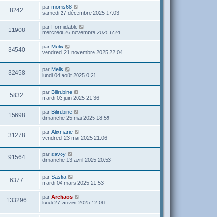
par
moms68
8242
samedi 27 décembre 2025 17:03
par
Formidable
11908
mercredi 26 novembre 2025 6:24
par
Melis
34540
vendredi 21 novembre 2025 22:04
par
Melis
32458
lundi 04 août 2025 0:21
par
Bilirubine
5832
mardi 03 juin 2025 21:36
par
Bilirubine
15698
dimanche 25 mai 2025 18:59
par
Alixmarie
31278
vendredi 23 mai 2025 21:06
par
savoy
91564
dimanche 13 avril 2025 20:53
par
Sasha
6377
mardi 04 mars 2025 21:53
par
Archaos
133296
lundi 27 janvier 2025 12:08