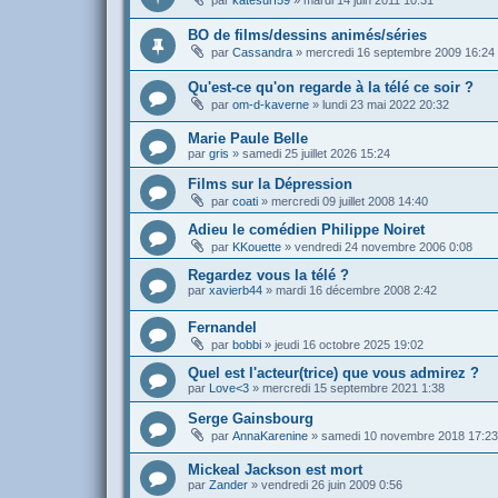
par
katesurf59
»
mardi 14 juin 2011 10:31
BO de films/dessins animés/séries
par
Cassandra
»
mercredi 16 septembre 2009 16:24
Qu'est-ce qu'on regarde à la télé ce soir ?
par
om-d-kaverne
»
lundi 23 mai 2022 20:32
Marie Paule Belle
par
gris
»
samedi 25 juillet 2026 15:24
Films sur la Dépression
par
coati
»
mercredi 09 juillet 2008 14:40
Adieu le comédien Philippe Noiret
par
KKouette
»
vendredi 24 novembre 2006 0:08
Regardez vous la télé ?
par
xavierb44
»
mardi 16 décembre 2008 2:42
Fernandel
par
bobbi
»
jeudi 16 octobre 2025 19:02
Quel est l'acteur(trice) que vous admirez ?
par
Love<3
»
mercredi 15 septembre 2021 1:38
Serge Gainsbourg
par
AnnaKarenine
»
samedi 10 novembre 2018 17:23
Mickeal Jackson est mort
par
Zander
»
vendredi 26 juin 2009 0:56