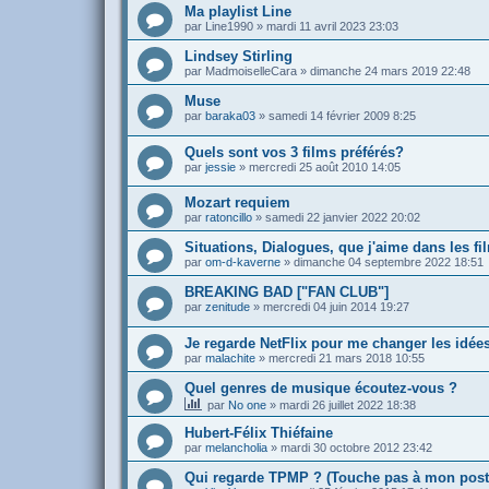
Ma playlist Line
par
Line1990
»
mardi 11 avril 2023 23:03
Lindsey Stirling
par
MadmoiselleCara
»
dimanche 24 mars 2019 22:48
Muse
par
baraka03
»
samedi 14 février 2009 8:25
Quels sont vos 3 films préférés?
par
jessie
»
mercredi 25 août 2010 14:05
Mozart requiem
par
ratoncillo
»
samedi 22 janvier 2022 20:02
Situations, Dialogues, que j'aime dans les fi
par
om-d-kaverne
»
dimanche 04 septembre 2022 18:51
BREAKING BAD ["FAN CLUB"]
par
zenitude
»
mercredi 04 juin 2014 19:27
Je regarde NetFlix pour me changer les idées
par
malachite
»
mercredi 21 mars 2018 10:55
Quel genres de musique écoutez-vous ?
par
No one
»
mardi 26 juillet 2022 18:38
Hubert-Félix Thiéfaine
par
melancholia
»
mardi 30 octobre 2012 23:42
Qui regarde TPMP ? (Touche pas à mon post