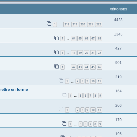
RÉPONSES
4428
1
218
219
220
221
222
…
1343
1
64
65
66
67
68
…
427
1
18
19
20
21
22
…
901
1
42
43
44
45
46
…
219
1
7
8
9
10
11
…
mettre en forme
164
1
5
6
7
8
9
…
206
1
7
8
9
10
11
…
170
1
5
6
7
8
9
…
196