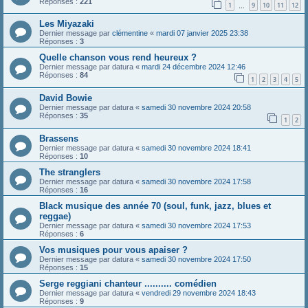
Réponses :
221
1
9
10
11
12
…
Les Miyazaki
Dernier message par
clémentine
«
mardi 07 janvier 2025 23:38
Réponses :
3
Quelle chanson vous rend heureux ?
Dernier message par
datura
«
mardi 24 décembre 2024 12:46
Réponses :
84
1
2
3
4
5
David Bowie
Dernier message par
datura
«
samedi 30 novembre 2024 20:58
Réponses :
35
1
2
Brassens
Dernier message par
datura
«
samedi 30 novembre 2024 18:41
Réponses :
10
The stranglers
Dernier message par
datura
«
samedi 30 novembre 2024 17:58
Réponses :
16
Black musique des année 70 (soul, funk, jazz, blues et
reggae)
Dernier message par
datura
«
samedi 30 novembre 2024 17:53
Réponses :
6
Vos musiques pour vous apaiser ?
Dernier message par
datura
«
samedi 30 novembre 2024 17:50
Réponses :
15
Serge reggiani chanteur .......... comédien
Dernier message par
datura
«
vendredi 29 novembre 2024 18:43
Réponses :
9