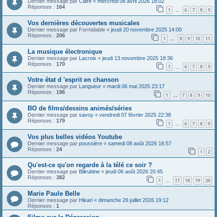
Dernier message par
Clare
«
mercredi 08 avril 2026 18:02
Réponses :
164
1
6
7
8
9
…
Vos dernières découvertes musicales
Dernier message par
Formidable
«
jeudi 20 novembre 2025 14:00
Réponses :
206
1
8
9
10
11
…
La musique électronique
Dernier message par
Lacroix
«
jeudi 13 novembre 2025 18:36
Réponses :
170
1
6
7
8
9
…
Votre état d 'esprit en chanson
Dernier message par
Langueur
«
mardi 06 mai 2025 23:17
Réponses :
196
1
7
8
9
10
…
BO de films/dessins animés/séries
Dernier message par
savoy
«
vendredi 07 février 2025 22:38
Réponses :
179
1
6
7
8
9
…
Vos plus belles vidéos Youtube
Dernier message par
poussière
«
samedi 08 août 2026 16:57
Réponses :
24
1
2
Qu'est-ce qu'on regarde à la télé ce soir ?
Dernier message par
Bilirubine
«
jeudi 06 août 2026 20:45
Réponses :
382
1
17
18
19
20
…
Marie Paule Belle
Dernier message par
Hikari
«
dimanche 26 juillet 2026 19:12
Réponses :
1