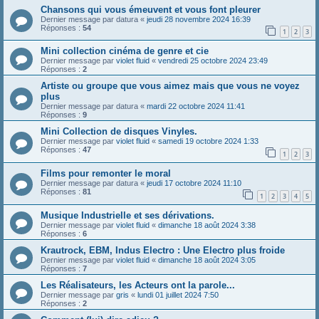
Chansons qui vous émeuvent et vous font pleurer
Dernier message par
datura
«
jeudi 28 novembre 2024 16:39
Réponses :
54
1
2
3
Mini collection cinéma de genre et cie
Dernier message par
violet fluid
«
vendredi 25 octobre 2024 23:49
Réponses :
2
Artiste ou groupe que vous aimez mais que vous ne voyez
plus
Dernier message par
datura
«
mardi 22 octobre 2024 11:41
Réponses :
9
Mini Collection de disques Vinyles.
Dernier message par
violet fluid
«
samedi 19 octobre 2024 1:33
Réponses :
47
1
2
3
Films pour remonter le moral
Dernier message par
datura
«
jeudi 17 octobre 2024 11:10
Réponses :
81
1
2
3
4
5
Musique Industrielle et ses dérivations.
Dernier message par
violet fluid
«
dimanche 18 août 2024 3:38
Réponses :
6
Krautrock, EBM, Indus Electro : Une Electro plus froide
Dernier message par
violet fluid
«
dimanche 18 août 2024 3:05
Réponses :
7
Les Réalisateurs, les Acteurs ont la parole...
Dernier message par
gris
«
lundi 01 juillet 2024 7:50
Réponses :
2