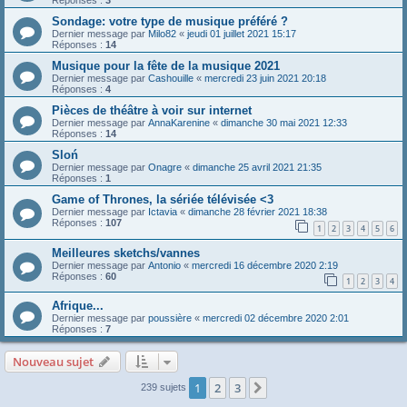
Réponses :
3
Sondage: votre type de musique préféré ?
Dernier message par
Milo82
«
jeudi 01 juillet 2021 15:17
Réponses :
14
Musique pour la fête de la musique 2021
Dernier message par
Cashouille
«
mercredi 23 juin 2021 20:18
Réponses :
4
Pièces de théâtre à voir sur internet
Dernier message par
AnnaKarenine
«
dimanche 30 mai 2021 12:33
Réponses :
14
Sloń
Dernier message par
Onagre
«
dimanche 25 avril 2021 21:35
Réponses :
1
Game of Thrones, la sériée télévisée <3
Dernier message par
Ictavia
«
dimanche 28 février 2021 18:38
Réponses :
107
1
2
3
4
5
6
Meilleures sketchs/vannes
Dernier message par
Antonio
«
mercredi 16 décembre 2020 2:19
Réponses :
60
1
2
3
4
Afrique...
Dernier message par
poussière
«
mercredi 02 décembre 2020 2:01
Réponses :
7
Nouveau sujet
1
2
3
Suivante
239 sujets