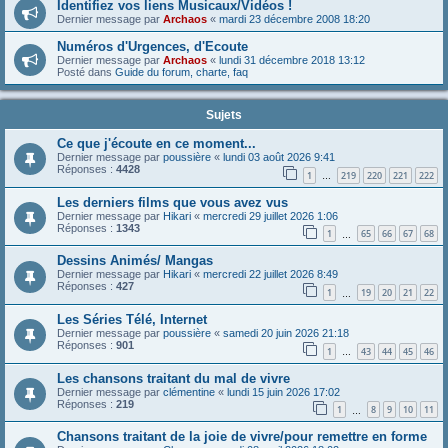
Identifiez vos liens Musicaux/Vidéos !
Dernier message par
Archaos
«
mardi 23 décembre 2008 18:20
Numéros d'Urgences, d'Ecoute
Dernier message par
Archaos
«
lundi 31 décembre 2018 13:12
Posté dans
Guide du forum, charte, faq
Sujets
Ce que j'écoute en ce moment...
Dernier message par
poussière
«
lundi 03 août 2026 9:41
Réponses :
4428
1
219
220
221
222
…
Les derniers films que vous avez vus
Dernier message par
Hikari
«
mercredi 29 juillet 2026 1:06
Réponses :
1343
1
65
66
67
68
…
Dessins Animés/ Mangas
Dernier message par
Hikari
«
mercredi 22 juillet 2026 8:49
Réponses :
427
1
19
20
21
22
…
Les Séries Télé, Internet
Dernier message par
poussière
«
samedi 20 juin 2026 21:18
Réponses :
901
1
43
44
45
46
…
Les chansons traitant du mal de vivre
Dernier message par
clémentine
«
lundi 15 juin 2026 17:02
Réponses :
219
1
8
9
10
11
…
Chansons traitant de la joie de vivre/pour remettre en forme