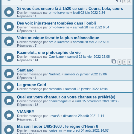
1
2
Si vous êtes encore là à 1h20 ce soir : Cours, Lola, cours
Dernier message par
om-d-kaverne
«
jeudi 02 juin 2022 2:34
Réponses :
1
Des voix injustement tombées dans l'oubli
Dernier message par
om-d-kaverne
«
samedi 28 mai 2022 6:54
Réponses :
1
Votre musique favorite la plus mélancolique
Dernier message par
om-d-kaverne
«
samedi 28 mai 2022 5:06
Réponses :
7
Kaamelott, une philosophie de vie
Dernier message par
Capricape
«
samedi 22 janvier 2022 23:08
Réponses :
41
1
2
3
Santiano
Dernier message par
Nadine1
«
samedi 22 janvier 2022 19:06
Réponses :
1
Le groupe Gold
Dernier message par
ratoncillo
«
samedi 22 janvier 2022 18:44
Quel est votre chanteur ou votre chanteuse préféré(e)
Dernier message par
charlemagne93
«
lundi 15 novembre 2021 20:35
Réponses :
18
VIANNEY
Dernier message par
Love<3
«
dimanche 29 août 2021 1:14
Réponses :
2
Maison Tudor 1485-1603 , le règne d’Henri 8
Dernier message par
louise_mn
«
mercredi 04 août 2021 14:07