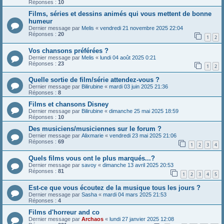
Réponses :
10
Films, séries et dessins animés qui vous mettent de bonne
humeur
Dernier message par
Melis
«
vendredi 21 novembre 2025 22:04
Réponses :
20
1
2
Vos chansons préférées ?
Dernier message par
Melis
«
lundi 04 août 2025 0:21
Réponses :
23
1
2
Quelle sortie de film/série attendez-vous ?
Dernier message par
Bilirubine
«
mardi 03 juin 2025 21:36
Réponses :
8
Films et chansons Disney
Dernier message par
Bilirubine
«
dimanche 25 mai 2025 18:59
Réponses :
10
Des musiciens/musiciennes sur le forum ?
Dernier message par
Alixmarie
«
vendredi 23 mai 2025 21:06
Réponses :
69
1
2
3
4
Quels films vous ont le plus marqués...?
Dernier message par
savoy
«
dimanche 13 avril 2025 20:53
Réponses :
81
1
2
3
4
5
Est-ce que vous écoutez de la musique tous les jours ?
Dernier message par
Sasha
«
mardi 04 mars 2025 21:53
Réponses :
4
Films d'horreur and co
Dernier message par
Archaos
«
lundi 27 janvier 2025 12:08