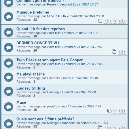
Comment (lui) dire adieu ?
Dernier message par
Renée
«
vendredi 21 juin 2024 16:37
Musique Bretonne
Dernier message par
NEVEZADUR
«
mardi 28 mai 2024 23:50
Réponses :
82
1
2
3
4
5
Quand l'IA fait des reprises
Dernier message par
violet fluid
«
samedi 25 mai 2024 5:17
Réponses :
10
DERNIER CONCERT VU......
Dernier message par
violet fluid
«
vendredi 24 mai 2024 22:51
Réponses :
26
1
2
Twin Peaks et son agent Dale Cooper
Dernier message par
violet fluid
«
vendredi 24 mai 2024 22:48
Réponses :
8
Ma playlist Line
Dernier message par
Line1990
«
mardi 11 avril 2023 23:10
Réponses :
3
Lindsey Stirling
Dernier message par
Ginseng
«
lundi 03 avril 2023 22:00
Réponses :
3
Muse
Dernier message par
page13
«
lundi 14 novembre 2022 7:29
Réponses :
45
1
2
3
Quels sont vos 3 films préférés?
Dernier message par
Misstigri
«
dimanche 30 octobre 2022 15:53
Réponses :
83
1
2
3
4
5