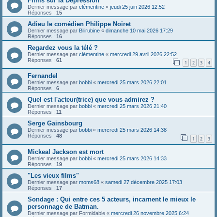
Films sur la Dépression
Dernier message par
clémentine
«
jeudi 25 juin 2026 12:52
Réponses :
15
Adieu le comédien Philippe Noiret
Dernier message par
Bilirubine
«
dimanche 10 mai 2026 17:29
Réponses :
16
Regardez vous la télé ?
Dernier message par
clémentine
«
mercredi 29 avril 2026 22:52
Réponses :
61
1
2
3
4
Fernandel
Dernier message par
bobbi
«
mercredi 25 mars 2026 22:01
Réponses :
6
Quel est l'acteur(trice) que vous admirez ?
Dernier message par
bobbi
«
mercredi 25 mars 2026 21:40
Réponses :
11
Serge Gainsbourg
Dernier message par
bobbi
«
mercredi 25 mars 2026 14:38
Réponses :
48
1
2
3
Mickeal Jackson est mort
Dernier message par
bobbi
«
mercredi 25 mars 2026 14:33
Réponses :
19
"Les vieux films"
Dernier message par
moms68
«
samedi 27 décembre 2025 17:03
Réponses :
17
Sondage : Qui entre ces 5 acteurs, incarnent le mieux le
personnage de Batman.
Dernier message par
Formidable
«
mercredi 26 novembre 2025 6:24