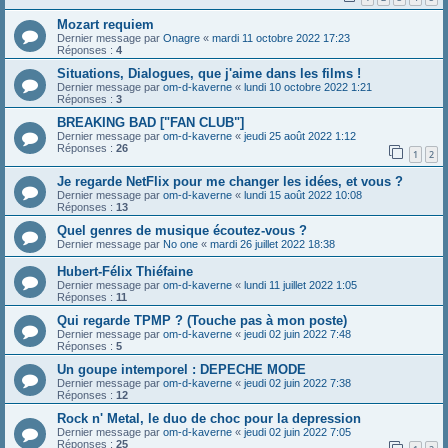
Mozart requiem
Dernier message par
Onagre
«
mardi 11 octobre 2022 17:23
Réponses :
4
Situations, Dialogues, que j'aime dans les films !
Dernier message par
om-d-kaverne
«
lundi 10 octobre 2022 1:21
Réponses :
3
BREAKING BAD ["FAN CLUB"]
Dernier message par
om-d-kaverne
«
jeudi 25 août 2022 1:12
Réponses :
26
1
2
Je regarde NetFlix pour me changer les idées, et vous ?
Dernier message par
om-d-kaverne
«
lundi 15 août 2022 10:08
Réponses :
13
Quel genres de musique écoutez-vous ?
Dernier message par
No one
«
mardi 26 juillet 2022 18:38
Hubert-Félix Thiéfaine
Dernier message par
om-d-kaverne
«
lundi 11 juillet 2022 1:05
Réponses :
11
Qui regarde TPMP ? (Touche pas à mon poste)
Dernier message par
om-d-kaverne
«
jeudi 02 juin 2022 7:48
Réponses :
5
Un goupe intemporel : DEPECHE MODE
Dernier message par
om-d-kaverne
«
jeudi 02 juin 2022 7:38
Réponses :
12
Rock n' Metal, le duo de choc pour la depression
Dernier message par
om-d-kaverne
«
jeudi 02 juin 2022 7:05
Réponses :
25