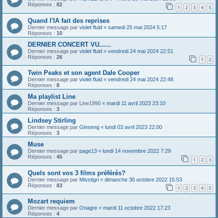
Réponses :
82
1
2
3
4
5
Quand l'IA fait des reprises
Dernier message par
violet fluid
«
samedi 25 mai 2024 5:17
Réponses :
10
DERNIER CONCERT VU......
Dernier message par
violet fluid
«
vendredi 24 mai 2024 22:51
Réponses :
26
1
2
Twin Peaks et son agent Dale Cooper
Dernier message par
violet fluid
«
vendredi 24 mai 2024 22:48
Réponses :
8
Ma playlist Line
Dernier message par
Line1990
«
mardi 11 avril 2023 23:10
Réponses :
3
Lindsey Stirling
Dernier message par
Ginseng
«
lundi 03 avril 2023 22:00
Réponses :
3
Muse
Dernier message par
page13
«
lundi 14 novembre 2022 7:29
Réponses :
45
1
2
3
Quels sont vos 3 films préférés?
Dernier message par
Misstigri
«
dimanche 30 octobre 2022 15:53
Réponses :
83
1
2
3
4
5
Mozart requiem
Dernier message par
Onagre
«
mardi 11 octobre 2022 17:23
Réponses :
4