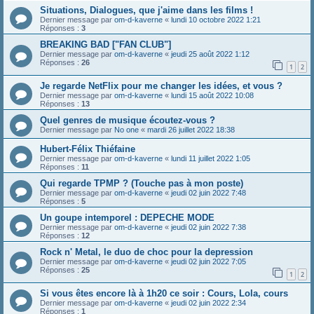
Situations, Dialogues, que j'aime dans les films !
Dernier message par
om-d-kaverne
«
lundi 10 octobre 2022 1:21
Réponses :
3
BREAKING BAD ["FAN CLUB"]
Dernier message par
om-d-kaverne
«
jeudi 25 août 2022 1:12
Réponses :
26
1
2
Je regarde NetFlix pour me changer les idées, et vous ?
Dernier message par
om-d-kaverne
«
lundi 15 août 2022 10:08
Réponses :
13
Quel genres de musique écoutez-vous ?
Dernier message par
No one
«
mardi 26 juillet 2022 18:38
Hubert-Félix Thiéfaine
Dernier message par
om-d-kaverne
«
lundi 11 juillet 2022 1:05
Réponses :
11
Qui regarde TPMP ? (Touche pas à mon poste)
Dernier message par
om-d-kaverne
«
jeudi 02 juin 2022 7:48
Réponses :
5
Un goupe intemporel : DEPECHE MODE
Dernier message par
om-d-kaverne
«
jeudi 02 juin 2022 7:38
Réponses :
12
Rock n' Metal, le duo de choc pour la depression
Dernier message par
om-d-kaverne
«
jeudi 02 juin 2022 7:05
Réponses :
25
1
2
Si vous êtes encore là à 1h20 ce soir : Cours, Lola, cours
Dernier message par
om-d-kaverne
«
jeudi 02 juin 2022 2:34
Réponses :
1