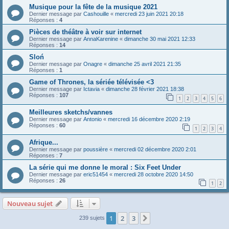
Musique pour la fête de la musique 2021
Dernier message par
Cashouille
«
mercredi 23 juin 2021 20:18
Réponses :
4
Pièces de théâtre à voir sur internet
Dernier message par
AnnaKarenine
«
dimanche 30 mai 2021 12:33
Réponses :
14
Sloń
Dernier message par
Onagre
«
dimanche 25 avril 2021 21:35
Réponses :
1
Game of Thrones, la sériée télévisée <3
Dernier message par
Ictavia
«
dimanche 28 février 2021 18:38
Réponses :
107
1
2
3
4
5
6
Meilleures sketchs/vannes
Dernier message par
Antonio
«
mercredi 16 décembre 2020 2:19
Réponses :
60
1
2
3
4
Afrique...
Dernier message par
poussière
«
mercredi 02 décembre 2020 2:01
Réponses :
7
La série qui me donne le moral : Six Feet Under
Dernier message par
eric51454
«
mercredi 28 octobre 2020 14:50
Réponses :
26
1
2
Nouveau sujet
1
2
3
Suivante
239 sujets