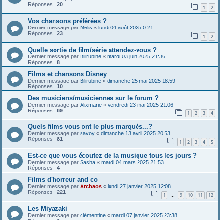
Réponses :
20
1
2
Vos chansons préférées ?
Dernier message par
Melis
«
lundi 04 août 2025 0:21
Réponses :
23
1
2
Quelle sortie de film/série attendez-vous ?
Dernier message par
Bilirubine
«
mardi 03 juin 2025 21:36
Réponses :
8
Films et chansons Disney
Dernier message par
Bilirubine
«
dimanche 25 mai 2025 18:59
Réponses :
10
Des musiciens/musiciennes sur le forum ?
Dernier message par
Alixmarie
«
vendredi 23 mai 2025 21:06
Réponses :
69
1
2
3
4
Quels films vous ont le plus marqués...?
Dernier message par
savoy
«
dimanche 13 avril 2025 20:53
Réponses :
81
1
2
3
4
5
Est-ce que vous écoutez de la musique tous les jours ?
Dernier message par
Sasha
«
mardi 04 mars 2025 21:53
Réponses :
4
Films d'horreur and co
Dernier message par
Archaos
«
lundi 27 janvier 2025 12:08
Réponses :
221
1
9
10
11
12
…
Les Miyazaki
Dernier message par
clémentine
«
mardi 07 janvier 2025 23:38