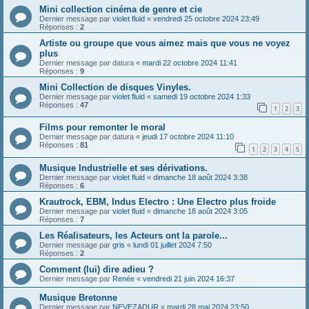
Mini collection cinéma de genre et cie
Dernier message par
violet fluid
«
vendredi 25 octobre 2024 23:49
Réponses :
2
Artiste ou groupe que vous aimez mais que vous ne voyez
plus
Dernier message par
datura
«
mardi 22 octobre 2024 11:41
Réponses :
9
Mini Collection de disques Vinyles.
Dernier message par
violet fluid
«
samedi 19 octobre 2024 1:33
Réponses :
47
1
2
3
Films pour remonter le moral
Dernier message par
datura
«
jeudi 17 octobre 2024 11:10
Réponses :
81
1
2
3
4
5
Musique Industrielle et ses dérivations.
Dernier message par
violet fluid
«
dimanche 18 août 2024 3:38
Réponses :
6
Krautrock, EBM, Indus Electro : Une Electro plus froide
Dernier message par
violet fluid
«
dimanche 18 août 2024 3:05
Réponses :
7
Les Réalisateurs, les Acteurs ont la parole...
Dernier message par
gris
«
lundi 01 juillet 2024 7:50
Réponses :
2
Comment (lui) dire adieu ?
Dernier message par
Renée
«
vendredi 21 juin 2024 16:37
Musique Bretonne
Dernier message par
NEVEZADUR
«
mardi 28 mai 2024 23:50