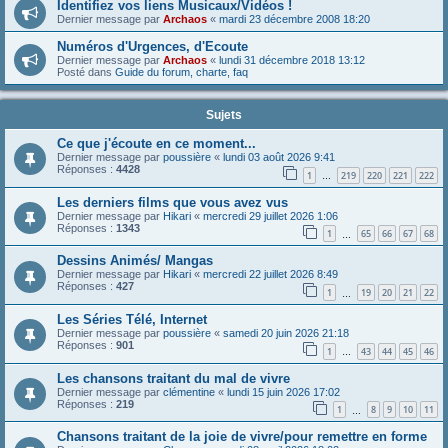
Identifiez vos liens Musicaux/Vidéos !
Dernier message par
Archaos
«
mardi 23 décembre 2008 18:20
Numéros d'Urgences, d'Ecoute
Dernier message par
Archaos
«
lundi 31 décembre 2018 13:12
Posté dans
Guide du forum, charte, faq
Sujets
Ce que j'écoute en ce moment...
Dernier message par
poussière
«
lundi 03 août 2026 9:41
Réponses :
4428
1
219
220
221
222
…
Les derniers films que vous avez vus
Dernier message par
Hikari
«
mercredi 29 juillet 2026 1:06
Réponses :
1343
1
65
66
67
68
…
Dessins Animés/ Mangas
Dernier message par
Hikari
«
mercredi 22 juillet 2026 8:49
Réponses :
427
1
19
20
21
22
…
Les Séries Télé, Internet
Dernier message par
poussière
«
samedi 20 juin 2026 21:18
Réponses :
901
1
43
44
45
46
…
Les chansons traitant du mal de vivre
Dernier message par
clémentine
«
lundi 15 juin 2026 17:02
Réponses :
219
1
8
9
10
11
…
Chansons traitant de la joie de vivre/pour remettre en forme