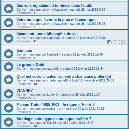
Des voix injustement tombées dans l'oubli
Dernier message par
om-d-kaverne
«
samedi 28 mai 2022 6:54
Réponses :
1
Votre musique favorite la plus mélancolique
Dernier message par
om-d-kaverne
«
samedi 28 mai 2022 5:06
Réponses :
7
Kaamelott, une philosophie de vie
Dernier message par
Capricape
«
samedi 22 janvier 2022 23:08
Réponses :
41
1
2
3
Santiano
Dernier message par
Nadine1
«
samedi 22 janvier 2022 19:06
Réponses :
1
Le groupe Gold
Dernier message par
ratoncillo
«
samedi 22 janvier 2022 18:44
Quel est votre chanteur ou votre chanteuse préféré(e)
Dernier message par
charlemagne93
«
lundi 15 novembre 2021 20:35
Réponses :
18
VIANNEY
Dernier message par
Love<3
«
dimanche 29 août 2021 1:14
Réponses :
2
Maison Tudor 1485-1603 , le règne d’Henri 8
Dernier message par
louise_mn
«
mercredi 04 août 2021 14:07
Réponses :
3
Sondage: votre type de musique préféré ?
Dernier message par
Milo82
«
jeudi 01 juillet 2021 15:17
Réponses :
14