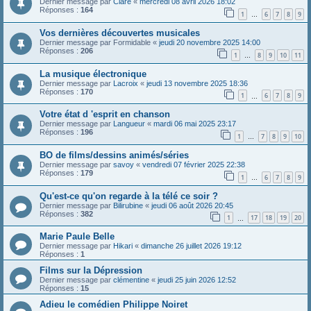
Dernier message par
Clare
«
mercredi 08 avril 2026 18:02
Réponses :
164
1
6
7
8
9
…
Vos dernières découvertes musicales
Dernier message par
Formidable
«
jeudi 20 novembre 2025 14:00
Réponses :
206
1
8
9
10
11
…
La musique électronique
Dernier message par
Lacroix
«
jeudi 13 novembre 2025 18:36
Réponses :
170
1
6
7
8
9
…
Votre état d 'esprit en chanson
Dernier message par
Langueur
«
mardi 06 mai 2025 23:17
Réponses :
196
1
7
8
9
10
…
BO de films/dessins animés/séries
Dernier message par
savoy
«
vendredi 07 février 2025 22:38
Réponses :
179
1
6
7
8
9
…
Qu'est-ce qu'on regarde à la télé ce soir ?
Dernier message par
Bilirubine
«
jeudi 06 août 2026 20:45
Réponses :
382
1
17
18
19
20
…
Marie Paule Belle
Dernier message par
Hikari
«
dimanche 26 juillet 2026 19:12
Réponses :
1
Films sur la Dépression
Dernier message par
clémentine
«
jeudi 25 juin 2026 12:52
Réponses :
15
Adieu le comédien Philippe Noiret