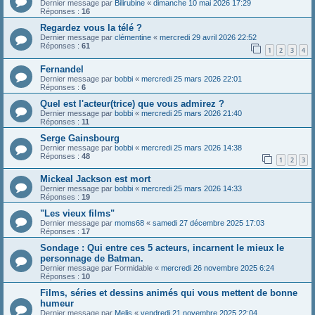
Dernier message par
Bilirubine
«
dimanche 10 mai 2026 17:29
Réponses :
16
Regardez vous la télé ?
Dernier message par
clémentine
«
mercredi 29 avril 2026 22:52
Réponses :
61
1
2
3
4
Fernandel
Dernier message par
bobbi
«
mercredi 25 mars 2026 22:01
Réponses :
6
Quel est l'acteur(trice) que vous admirez ?
Dernier message par
bobbi
«
mercredi 25 mars 2026 21:40
Réponses :
11
Serge Gainsbourg
Dernier message par
bobbi
«
mercredi 25 mars 2026 14:38
Réponses :
48
1
2
3
Mickeal Jackson est mort
Dernier message par
bobbi
«
mercredi 25 mars 2026 14:33
Réponses :
19
"Les vieux films"
Dernier message par
moms68
«
samedi 27 décembre 2025 17:03
Réponses :
17
Sondage : Qui entre ces 5 acteurs, incarnent le mieux le
personnage de Batman.
Dernier message par
Formidable
«
mercredi 26 novembre 2025 6:24
Réponses :
10
Films, séries et dessins animés qui vous mettent de bonne
humeur
Dernier message par
Melis
«
vendredi 21 novembre 2025 22:04