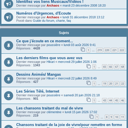
Identifiez vos liens Musicaux/Vidéos !
Dernier message par
Archaos
«
mardi 23 décembre 2008 18:20
Numéros d'Urgences, d'Ecoute
Dernier message par
Archaos
«
lundi 31 décembre 2018 13:12
Posté dans
Guide du forum, charte, faq
Sujets
Ce que j'écoute en ce moment...
Dernier message par
poussière
«
lundi 03 août 2026 9:41
Réponses :
4428
1
219
220
221
222
…
Les derniers films que vous avez vus
Dernier message par
Hikari
«
mercredi 29 juillet 2026 1:06
Réponses :
1343
1
65
66
67
68
…
Dessins Animés/ Mangas
Dernier message par
Hikari
«
mercredi 22 juillet 2026 8:49
Réponses :
427
1
19
20
21
22
…
Les Séries Télé, Internet
Dernier message par
poussière
«
samedi 20 juin 2026 21:18
Réponses :
901
1
43
44
45
46
…
Les chansons traitant du mal de vivre
Dernier message par
clémentine
«
lundi 15 juin 2026 17:02
Réponses :
219
1
8
9
10
11
…
Chansons traitant de la joie de vivre/pour remettre en forme