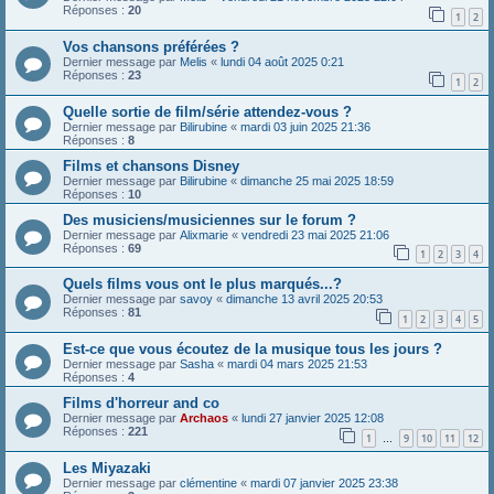
Réponses :
20
1
2
Vos chansons préférées ?
Dernier message par
Melis
«
lundi 04 août 2025 0:21
Réponses :
23
1
2
Quelle sortie de film/série attendez-vous ?
Dernier message par
Bilirubine
«
mardi 03 juin 2025 21:36
Réponses :
8
Films et chansons Disney
Dernier message par
Bilirubine
«
dimanche 25 mai 2025 18:59
Réponses :
10
Des musiciens/musiciennes sur le forum ?
Dernier message par
Alixmarie
«
vendredi 23 mai 2025 21:06
Réponses :
69
1
2
3
4
Quels films vous ont le plus marqués...?
Dernier message par
savoy
«
dimanche 13 avril 2025 20:53
Réponses :
81
1
2
3
4
5
Est-ce que vous écoutez de la musique tous les jours ?
Dernier message par
Sasha
«
mardi 04 mars 2025 21:53
Réponses :
4
Films d'horreur and co
Dernier message par
Archaos
«
lundi 27 janvier 2025 12:08
Réponses :
221
1
9
10
11
12
…
Les Miyazaki
Dernier message par
clémentine
«
mardi 07 janvier 2025 23:38