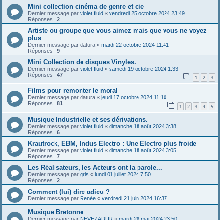
Mini collection cinéma de genre et cie
Dernier message par
violet fluid
«
vendredi 25 octobre 2024 23:49
Réponses :
2
Artiste ou groupe que vous aimez mais que vous ne voyez
plus
Dernier message par
datura
«
mardi 22 octobre 2024 11:41
Réponses :
9
Mini Collection de disques Vinyles.
Dernier message par
violet fluid
«
samedi 19 octobre 2024 1:33
Réponses :
47
1
2
3
Films pour remonter le moral
Dernier message par
datura
«
jeudi 17 octobre 2024 11:10
Réponses :
81
1
2
3
4
5
Musique Industrielle et ses dérivations.
Dernier message par
violet fluid
«
dimanche 18 août 2024 3:38
Réponses :
6
Krautrock, EBM, Indus Electro : Une Electro plus froide
Dernier message par
violet fluid
«
dimanche 18 août 2024 3:05
Réponses :
7
Les Réalisateurs, les Acteurs ont la parole...
Dernier message par
gris
«
lundi 01 juillet 2024 7:50
Réponses :
2
Comment (lui) dire adieu ?
Dernier message par
Renée
«
vendredi 21 juin 2024 16:37
Musique Bretonne
Dernier message par
NEVEZADUR
«
mardi 28 mai 2024 23:50