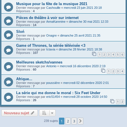
Musique pour la fête de la musique 2021
Dernier message par
Cashouille
«
mercredi 23 juin 2021 20:18
Réponses :
4
Pièces de théâtre à voir sur internet
Dernier message par
AnnaKarenine
«
dimanche 30 mai 2021 12:33
Réponses :
14
Sloń
Dernier message par
Onagre
«
dimanche 25 avril 2021 21:35
Réponses :
1
Game of Thrones, la sériée télévisée <3
Dernier message par
Ictavia
«
dimanche 28 février 2021 18:38
Réponses :
107
1
2
3
4
5
6
Meilleures sketchs/vannes
Dernier message par
Antonio
«
mercredi 16 décembre 2020 2:19
Réponses :
60
1
2
3
4
Afrique...
Dernier message par
poussière
«
mercredi 02 décembre 2020 2:01
Réponses :
7
La série qui me donne le moral : Six Feet Under
Dernier message par
eric51454
«
mercredi 28 octobre 2020 14:50
Réponses :
26
1
2
Nouveau sujet
1
2
3
Suivante
239 sujets