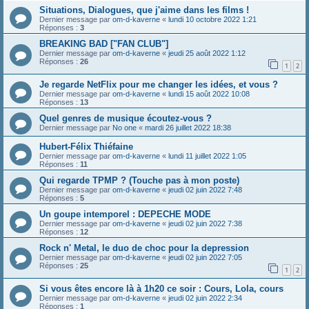
Situations, Dialogues, que j'aime dans les films !
Dernier message par
om-d-kaverne
«
lundi 10 octobre 2022 1:21
Réponses :
3
BREAKING BAD ["FAN CLUB"]
Dernier message par
om-d-kaverne
«
jeudi 25 août 2022 1:12
Réponses :
26
1
2
Je regarde NetFlix pour me changer les idées, et vous ?
Dernier message par
om-d-kaverne
«
lundi 15 août 2022 10:08
Réponses :
13
Quel genres de musique écoutez-vous ?
Dernier message par
No one
«
mardi 26 juillet 2022 18:38
Hubert-Félix Thiéfaine
Dernier message par
om-d-kaverne
«
lundi 11 juillet 2022 1:05
Réponses :
11
Qui regarde TPMP ? (Touche pas à mon poste)
Dernier message par
om-d-kaverne
«
jeudi 02 juin 2022 7:48
Réponses :
5
Un goupe intemporel : DEPECHE MODE
Dernier message par
om-d-kaverne
«
jeudi 02 juin 2022 7:38
Réponses :
12
Rock n' Metal, le duo de choc pour la depression
Dernier message par
om-d-kaverne
«
jeudi 02 juin 2022 7:05
Réponses :
25
1
2
Si vous êtes encore là à 1h20 ce soir : Cours, Lola, cours
Dernier message par
om-d-kaverne
«
jeudi 02 juin 2022 2:34
Réponses :
1