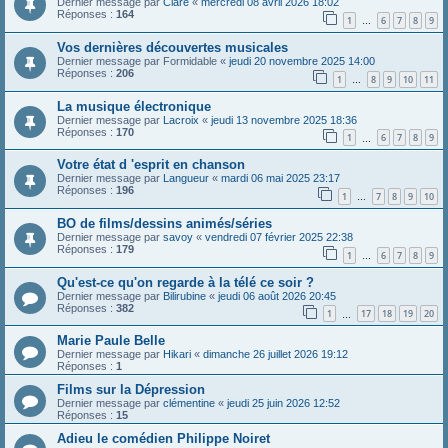
Dernier message par
Clare
«
mercredi 08 avril 2026 18:02
Réponses :
164
1
6
7
8
9
…
Vos dernières découvertes musicales
Dernier message par
Formidable
«
jeudi 20 novembre 2025 14:00
Réponses :
206
1
8
9
10
11
…
La musique électronique
Dernier message par
Lacroix
«
jeudi 13 novembre 2025 18:36
Réponses :
170
1
6
7
8
9
…
Votre état d 'esprit en chanson
Dernier message par
Langueur
«
mardi 06 mai 2025 23:17
Réponses :
196
1
7
8
9
10
…
BO de films/dessins animés/séries
Dernier message par
savoy
«
vendredi 07 février 2025 22:38
Réponses :
179
1
6
7
8
9
…
Qu'est-ce qu'on regarde à la télé ce soir ?
Dernier message par
Bilirubine
«
jeudi 06 août 2026 20:45
Réponses :
382
1
17
18
19
20
…
Marie Paule Belle
Dernier message par
Hikari
«
dimanche 26 juillet 2026 19:12
Réponses :
1
Films sur la Dépression
Dernier message par
clémentine
«
jeudi 25 juin 2026 12:52
Réponses :
15
Adieu le comédien Philippe Noiret