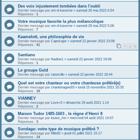
Des voix injustement tombées dans l'oubli
Dernier message par
om-d-kaverne
«
samedi 28 mai 2022 6:54
Réponses :
1
Votre musique favorite la plus mélancolique
Dernier message par
om-d-kaverne
«
samedi 28 mai 2022 5:06
Réponses :
7
Kaamelott, une philosophie de vie
Dernier message par
Capricape
«
samedi 22 janvier 2022 23:08
Réponses :
41
1
2
3
Santiano
Dernier message par
Nadine1
«
samedi 22 janvier 2022 19:06
Réponses :
1
Le groupe Gold
Dernier message par
ratoncillo
«
samedi 22 janvier 2022 18:44
Quel est votre chanteur ou votre chanteuse préféré(e)
Dernier message par
charlemagne93
«
lundi 15 novembre 2021 20:35
Réponses :
18
VIANNEY
Dernier message par
Love<3
«
dimanche 29 août 2021 1:14
Réponses :
2
Maison Tudor 1485-1603 , le règne d’Henri 8
Dernier message par
louise_mn
«
mercredi 04 août 2021 14:07
Réponses :
3
Sondage: votre type de musique préféré ?
Dernier message par
Milo82
«
jeudi 01 juillet 2021 15:17
Réponses :
14