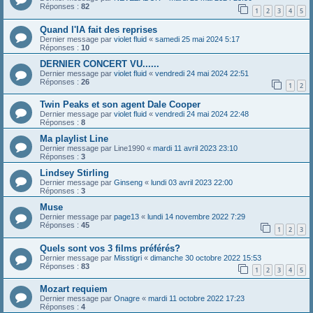
Réponses :
82
1
2
3
4
5
Quand l'IA fait des reprises
Dernier message par
violet fluid
«
samedi 25 mai 2024 5:17
Réponses :
10
DERNIER CONCERT VU......
Dernier message par
violet fluid
«
vendredi 24 mai 2024 22:51
Réponses :
26
1
2
Twin Peaks et son agent Dale Cooper
Dernier message par
violet fluid
«
vendredi 24 mai 2024 22:48
Réponses :
8
Ma playlist Line
Dernier message par
Line1990
«
mardi 11 avril 2023 23:10
Réponses :
3
Lindsey Stirling
Dernier message par
Ginseng
«
lundi 03 avril 2023 22:00
Réponses :
3
Muse
Dernier message par
page13
«
lundi 14 novembre 2022 7:29
Réponses :
45
1
2
3
Quels sont vos 3 films préférés?
Dernier message par
Misstigri
«
dimanche 30 octobre 2022 15:53
Réponses :
83
1
2
3
4
5
Mozart requiem
Dernier message par
Onagre
«
mardi 11 octobre 2022 17:23
Réponses :
4