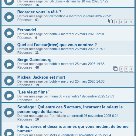
Dernier message par
Bilirubine
«
dimanche 10 mai 2026 17:29
Réponses :
16
Regardez vous la télé ?
Dernier message par
clémentine
«
mercredi 29 avril 2026 22:52
Réponses :
61
1
2
3
4
Fernandel
Dernier message par
bobbi
«
mercredi 25 mars 2026 22:01
Réponses :
6
Quel est l'acteur(trice) que vous admirez ?
Dernier message par
bobbi
«
mercredi 25 mars 2026 21:40
Réponses :
11
Serge Gainsbourg
Dernier message par
bobbi
«
mercredi 25 mars 2026 14:38
Réponses :
48
1
2
3
Mickeal Jackson est mort
Dernier message par
bobbi
«
mercredi 25 mars 2026 14:33
Réponses :
19
"Les vieux films"
Dernier message par
moms68
«
samedi 27 décembre 2025 17:03
Réponses :
17
Sondage : Qui entre ces 5 acteurs, incarnent le mieux le
personnage de Batman.
Dernier message par
Formidable
«
mercredi 26 novembre 2025 6:24
Réponses :
10
Films, séries et dessins animés qui vous mettent de bonne
humeur
Dernier message par
Melis
«
vendredi 21 novembre 2025 22:04