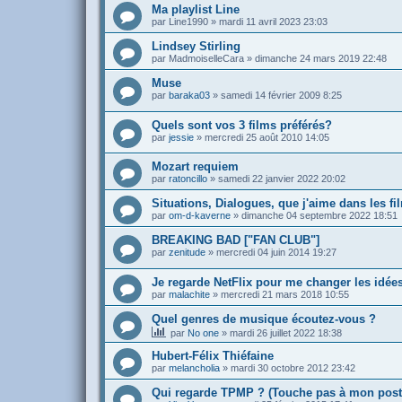
Ma playlist Line
par
Line1990
»
mardi 11 avril 2023 23:03
Lindsey Stirling
par
MadmoiselleCara
»
dimanche 24 mars 2019 22:48
Muse
par
baraka03
»
samedi 14 février 2009 8:25
Quels sont vos 3 films préférés?
par
jessie
»
mercredi 25 août 2010 14:05
Mozart requiem
par
ratoncillo
»
samedi 22 janvier 2022 20:02
Situations, Dialogues, que j'aime dans les fi
par
om-d-kaverne
»
dimanche 04 septembre 2022 18:51
BREAKING BAD ["FAN CLUB"]
par
zenitude
»
mercredi 04 juin 2014 19:27
Je regarde NetFlix pour me changer les idées
par
malachite
»
mercredi 21 mars 2018 10:55
Quel genres de musique écoutez-vous ?
par
No one
»
mardi 26 juillet 2022 18:38
Hubert-Félix Thiéfaine
par
melancholia
»
mardi 30 octobre 2012 23:42
Qui regarde TPMP ? (Touche pas à mon post