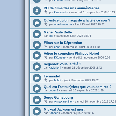
par
katesurf59
»
mardi 14 juin 2011 10:31
BO de films/dessins animés/séries
par
Cassandra
»
mercredi 16 septembre 2009 16:24
Qu'est-ce qu'on regarde à la télé ce soir ?
par
om-d-kaverne
»
lundi 23 mai 2022 20:32
Marie Paule Belle
par
gris
»
samedi 25 juillet 2026 15:24
Films sur la Dépression
par
coati
»
mercredi 09 juillet 2008 14:40
Adieu le comédien Philippe Noiret
par
KKouette
»
vendredi 24 novembre 2006 0:08
Regardez vous la télé ?
par
xavierb44
»
mardi 16 décembre 2008 2:42
Fernandel
par
bobbi
»
jeudi 16 octobre 2025 19:02
Quel est l'acteur(trice) que vous admirez ?
par
Love<3
»
mercredi 15 septembre 2021 1:38
Serge Gainsbourg
par
AnnaKarenine
»
samedi 10 novembre 2018 17:23
Mickeal Jackson est mort
par
Zander
»
vendredi 26 juin 2009 0:56