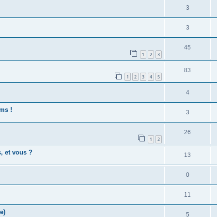
3
3
45
1
2
3
83
1
2
3
4
5
4
lms !
3
26
1
2
, et vous ?
13
0
11
e)
5