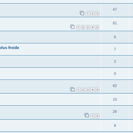
47
1
2
3
81
1
2
3
4
5
6
plus froide
7
2
0
82
1
2
3
4
5
10
26
1
2
8