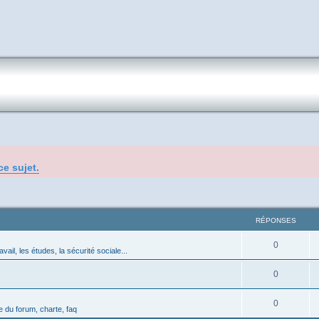
ce sujet.
RÉPONSES
0
avail, les études, la sécurité sociale...
0
0
 du forum, charte, faq