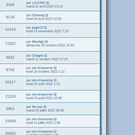
par
Line1990
9306
mardi 11 avril 2023 23:10
par
Ginseng
9128
lundi 03 avril 2023 22:00
par
page13
42434
lundi 14 novembre 2022 7:29
par
Misstigri
72352
dimanche 30 octobre 2022 15:53
par
Onagre
9942
mardi 11 octobre 2022 17:23
par
om-d-kaverne
8708
lundi 10 octobre 2022 1:21
par
om-d-kaverne
28327
jeudi 25 août 2022 1:12
par
om-d-kaverne
21226
lundi 15 août 2022 10:08
par
No one
6963
mardi 26 juillet 2022 18:38
par
om-d-kaverne
15909
lundi 11 juillet 2022 1:05
par
om-d-kaverne
20455