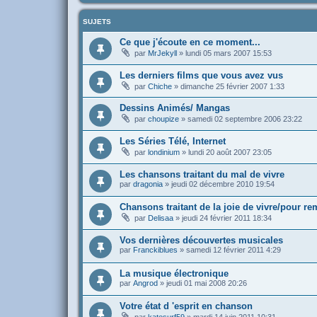
SUJETS
Ce que j'écoute en ce moment...
par
MrJekyll
»
lundi 05 mars 2007 15:53
Les derniers films que vous avez vus
par
Chiche
»
dimanche 25 février 2007 1:33
Dessins Animés/ Mangas
par
choupize
»
samedi 02 septembre 2006 23:22
Les Séries Télé, Internet
par
londinium
»
lundi 20 août 2007 23:05
Les chansons traitant du mal de vivre
par
dragonia
»
jeudi 02 décembre 2010 19:54
Chansons traitant de la joie de vivre/pour re
par
Delisaa
»
jeudi 24 février 2011 18:34
Vos dernières découvertes musicales
par
Franckiblues
»
samedi 12 février 2011 4:29
La musique électronique
par
Angrod
»
jeudi 01 mai 2008 20:26
Votre état d 'esprit en chanson