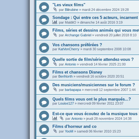
"Les vieux films"
par
Bilirubine
»
mardi 24 décembre 2024 19:28
Sondage : Qui entre ces 5 acteurs, incarnen
par
MalditO
»
dimanche 14 août 2016 3:19
Films, séries et dessins animés qui vous m
par
Archange Gabriel
»
vendredi 20 juillet 2018 8:10
Vos chansons préférées ?
par
KatVonCherry
»
mardi 30 septembre 2008 10:08
Quelle sortie de film/série attendez-vous ?
par
Antonio
»
vendredi 14 février 2025 21:00
Films et chansons Disney
par
BenNorth
»
vendredi 16 octobre 2020 20:51
Des musiciens/musiciennes sur le forum ?
par
barbapapa
»
mercredi 12 septembre 2007 1:44
Quels films vous ont le plus marqués...?
par
Louise127
»
mercredi 09 février 2011 23:07
Est-ce que vous écoutez de la musique tous 
par
Antonio
»
jeudi 28 novembre 2024 14:38
Films d'horreur and co
par
YooM
»
samedi 06 février 2010 15:23