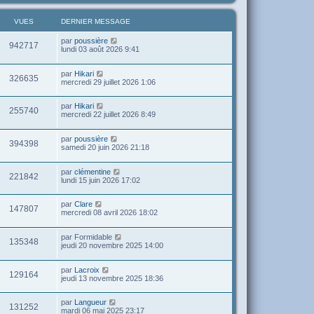
VUES
DERNIER MESSAGE
par
poussière
942717
lundi 03 août 2026 9:41
par
Hikari
326635
mercredi 29 juillet 2026 1:06
par
Hikari
255740
mercredi 22 juillet 2026 8:49
par
poussière
394398
samedi 20 juin 2026 21:18
par
clémentine
221842
lundi 15 juin 2026 17:02
par
Clare
147807
mercredi 08 avril 2026 18:02
par
Formidable
135348
jeudi 20 novembre 2025 14:00
par
Lacroix
129164
jeudi 13 novembre 2025 18:36
par
Langueur
131252
mardi 06 mai 2025 23:17