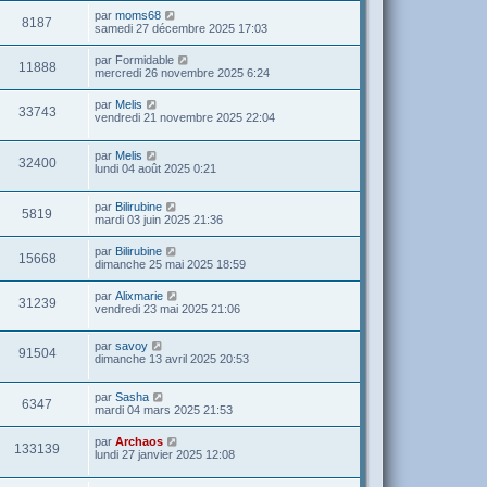
par
moms68
8187
samedi 27 décembre 2025 17:03
par
Formidable
11888
mercredi 26 novembre 2025 6:24
par
Melis
33743
vendredi 21 novembre 2025 22:04
par
Melis
32400
lundi 04 août 2025 0:21
par
Bilirubine
5819
mardi 03 juin 2025 21:36
par
Bilirubine
15668
dimanche 25 mai 2025 18:59
par
Alixmarie
31239
vendredi 23 mai 2025 21:06
par
savoy
91504
dimanche 13 avril 2025 20:53
par
Sasha
6347
mardi 04 mars 2025 21:53
par
Archaos
133139
lundi 27 janvier 2025 12:08