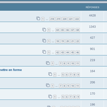
RÉPONSES
4428
1
218
219
220
221
222
…
1343
1
64
65
66
67
68
…
427
1
18
19
20
21
22
…
901
1
42
43
44
45
46
…
219
1
7
8
9
10
11
…
mettre en forme
164
1
5
6
7
8
9
…
206
1
7
8
9
10
11
…
170
1
5
6
7
8
9
…
196