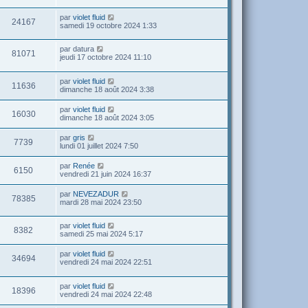
par
violet fluid
24167
samedi 19 octobre 2024 1:33
par
datura
81071
jeudi 17 octobre 2024 11:10
par
violet fluid
11636
dimanche 18 août 2024 3:38
par
violet fluid
16030
dimanche 18 août 2024 3:05
par
gris
7739
lundi 01 juillet 2024 7:50
par
Renée
6150
vendredi 21 juin 2024 16:37
par
NEVEZADUR
78385
mardi 28 mai 2024 23:50
par
violet fluid
8382
samedi 25 mai 2024 5:17
par
violet fluid
34694
vendredi 24 mai 2024 22:51
par
violet fluid
18396
vendredi 24 mai 2024 22:48