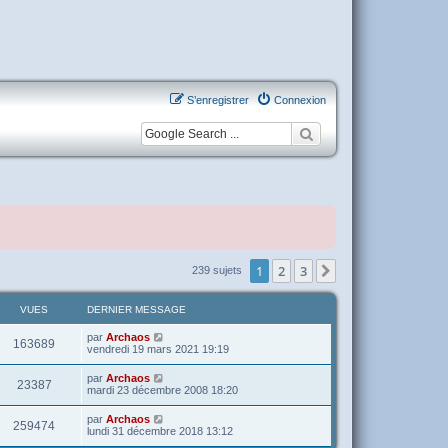
S’enregistrer
Connexion
1
2
3
Suivante
239 sujets
VUES
DERNIER MESSAGE
par
Archaos
163689
vendredi 19 mars 2021 19:19
par
Archaos
23387
mardi 23 décembre 2008 18:20
par
Archaos
259474
lundi 31 décembre 2018 13:12