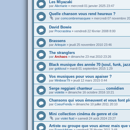
Les Miyazaki
par
Alixmarie
»
mercredi 01 janvier 2025 23:47
Quelle chanson vous rend heureux ?
par
comcombremasquee
»
mercredi 07 novembre 20
David Bowie
par
Procrastina
»
vendredi 22 février 2008 8:00
Brassens
par
Arlequin
»
jeudi 25 novembre 2010 23:46
The stranglers
par
Archaos
»
dimanche 23 mai 2010 23:26
Black musique des année 70 (soul, funk, jazz
par
goldsoul
»
mardi 01 septembre 2015 1:29
Vos musiques pour vous apaiser ?
par
Minibear79
»
jeudi 12 mars 2015 0:44
Serge reggiani chanteur .......... comédien
par
violette
»
dimanche 16 octobre 2016 10:21
Chansons qui vous émeuvent et vous font pl
par
CoeurFendu
»
dimanche 10 juillet 2011 20:10
Mini collection cinéma de genre et cie
par
violet fluid
»
samedi 24 août 2024 23:27
Artiste ou groupe que vous aimez mais que 
par
Franckiblues
»
vendredi 25 février 2011 3:48