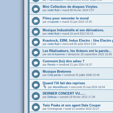
Mini Collection de disques Vinyles.
par
violet fluid
»
mardi 06 février 2024 5:07
Films pour remonter le moral
par
croquette
»
mardi 15 juin 2010 13:30
Musique Industrielle et ses dérivations.
par
violet fluid
»
mardi 16 avril 2013 20:13
Krautrock, EBM, Indus Electro : Une Electro 
par
violet fluid
»
mercredi 06 août 2014 3:24
Les Réalisateurs, les Acteurs ont la parole...
par
om-d-kaverne
»
dimanche 18 septembre 2022 16:59
Comment (lui) dire adieu ?
par
Renée
»
vendredi 21 juin 2024 16:37
Musique Bretonne
par
Chat perdu
»
vendredi 25 juillet 2008 23:48
Quand l'IA fait des reprises
par
AloneMeusk
»
mercredi 15 mai 2024 16:04
DERNIER CONCERT VU......
par
Delisaa
»
samedi 18 février 2012 17:28
Twin Peaks et son agent Dale Cooper
par
Oomingmak
»
lundi 12 octobre 2015 22:27