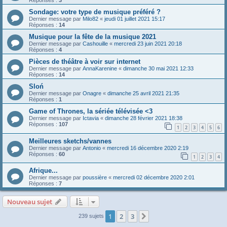
Réponses :
3
Sondage: votre type de musique préféré ?
Dernier message par
Milo82
«
jeudi 01 juillet 2021 15:17
Réponses :
14
Musique pour la fête de la musique 2021
Dernier message par
Cashouille
«
mercredi 23 juin 2021 20:18
Réponses :
4
Pièces de théâtre à voir sur internet
Dernier message par
AnnaKarenine
«
dimanche 30 mai 2021 12:33
Réponses :
14
Sloń
Dernier message par
Onagre
«
dimanche 25 avril 2021 21:35
Réponses :
1
Game of Thrones, la sériée télévisée <3
Dernier message par
Ictavia
«
dimanche 28 février 2021 18:38
Réponses :
107
1
2
3
4
5
6
Meilleures sketchs/vannes
Dernier message par
Antonio
«
mercredi 16 décembre 2020 2:19
Réponses :
60
1
2
3
4
Afrique...
Dernier message par
poussière
«
mercredi 02 décembre 2020 2:01
Réponses :
7
Nouveau sujet
1
2
3
Suivante
239 sujets