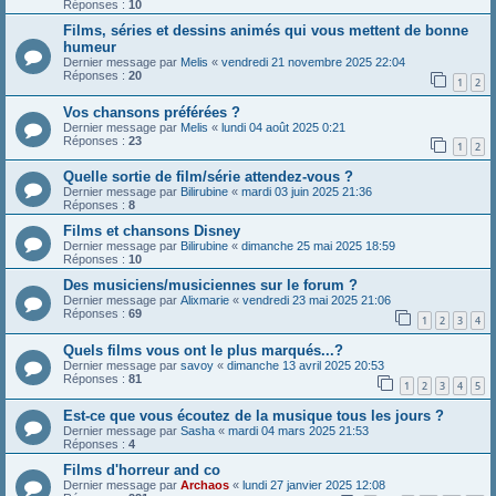
Réponses :
10
Films, séries et dessins animés qui vous mettent de bonne
humeur
Dernier message par
Melis
«
vendredi 21 novembre 2025 22:04
Réponses :
20
1
2
Vos chansons préférées ?
Dernier message par
Melis
«
lundi 04 août 2025 0:21
Réponses :
23
1
2
Quelle sortie de film/série attendez-vous ?
Dernier message par
Bilirubine
«
mardi 03 juin 2025 21:36
Réponses :
8
Films et chansons Disney
Dernier message par
Bilirubine
«
dimanche 25 mai 2025 18:59
Réponses :
10
Des musiciens/musiciennes sur le forum ?
Dernier message par
Alixmarie
«
vendredi 23 mai 2025 21:06
Réponses :
69
1
2
3
4
Quels films vous ont le plus marqués...?
Dernier message par
savoy
«
dimanche 13 avril 2025 20:53
Réponses :
81
1
2
3
4
5
Est-ce que vous écoutez de la musique tous les jours ?
Dernier message par
Sasha
«
mardi 04 mars 2025 21:53
Réponses :
4
Films d'horreur and co
Dernier message par
Archaos
«
lundi 27 janvier 2025 12:08