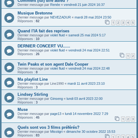
Comment (lui) dire adieu ?
Dernier message par
Renée
«
vendredi 21 juin 2024 16:37
Musique Bretonne
Dernier message par
NEVEZADUR
«
mardi 28 mai 2024 23:50
Réponses :
82
1
2
3
4
5
Quand l'IA fait des reprises
Dernier message par
violet fluid
«
samedi 25 mai 2024 5:17
Réponses :
10
DERNIER CONCERT VU......
Dernier message par
violet fluid
«
vendredi 24 mai 2024 22:51
Réponses :
26
1
2
Twin Peaks et son agent Dale Cooper
Dernier message par
violet fluid
«
vendredi 24 mai 2024 22:48
Réponses :
8
Ma playlist Line
Dernier message par
Line1990
«
mardi 11 avril 2023 23:10
Réponses :
3
Lindsey Stirling
Dernier message par
Ginseng
«
lundi 03 avril 2023 22:00
Réponses :
3
Muse
Dernier message par
page13
«
lundi 14 novembre 2022 7:29
Réponses :
45
1
2
3
Quels sont vos 3 films préférés?
Dernier message par
Misstigri
«
dimanche 30 octobre 2022 15:53
Réponses :
83
1
2
3
4
5