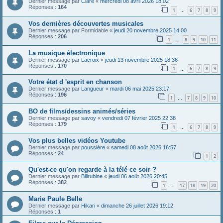
Dernier message par
Clare
«
mercredi 08 avril 2026 18:02
Réponses :
164
1
6
7
8
9
…
Vos dernières découvertes musicales
Dernier message par
Formidable
«
jeudi 20 novembre 2025 14:00
Réponses :
206
1
8
9
10
11
…
La musique électronique
Dernier message par
Lacroix
«
jeudi 13 novembre 2025 18:36
Réponses :
170
1
6
7
8
9
…
Votre état d 'esprit en chanson
Dernier message par
Langueur
«
mardi 06 mai 2025 23:17
Réponses :
196
1
7
8
9
10
…
BO de films/dessins animés/séries
Dernier message par
savoy
«
vendredi 07 février 2025 22:38
Réponses :
179
1
6
7
8
9
…
Vos plus belles vidéos Youtube
Dernier message par
poussière
«
samedi 08 août 2026 16:57
Réponses :
24
1
2
Qu'est-ce qu'on regarde à la télé ce soir ?
Dernier message par
Bilirubine
«
jeudi 06 août 2026 20:45
Réponses :
382
1
17
18
19
20
…
Marie Paule Belle
Dernier message par
Hikari
«
dimanche 26 juillet 2026 19:12
Réponses :
1