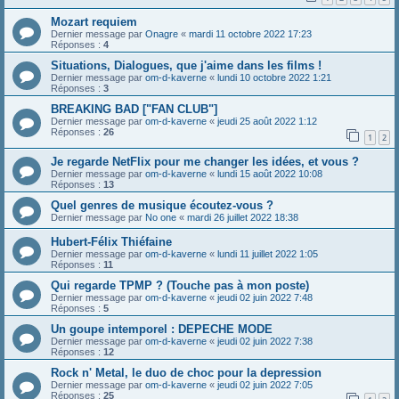
Mozart requiem
Dernier message par
Onagre
«
mardi 11 octobre 2022 17:23
Réponses :
4
Situations, Dialogues, que j'aime dans les films !
Dernier message par
om-d-kaverne
«
lundi 10 octobre 2022 1:21
Réponses :
3
BREAKING BAD ["FAN CLUB"]
Dernier message par
om-d-kaverne
«
jeudi 25 août 2022 1:12
Réponses :
26
1
2
Je regarde NetFlix pour me changer les idées, et vous ?
Dernier message par
om-d-kaverne
«
lundi 15 août 2022 10:08
Réponses :
13
Quel genres de musique écoutez-vous ?
Dernier message par
No one
«
mardi 26 juillet 2022 18:38
Hubert-Félix Thiéfaine
Dernier message par
om-d-kaverne
«
lundi 11 juillet 2022 1:05
Réponses :
11
Qui regarde TPMP ? (Touche pas à mon poste)
Dernier message par
om-d-kaverne
«
jeudi 02 juin 2022 7:48
Réponses :
5
Un goupe intemporel : DEPECHE MODE
Dernier message par
om-d-kaverne
«
jeudi 02 juin 2022 7:38
Réponses :
12
Rock n' Metal, le duo de choc pour la depression
Dernier message par
om-d-kaverne
«
jeudi 02 juin 2022 7:05
Réponses :
25