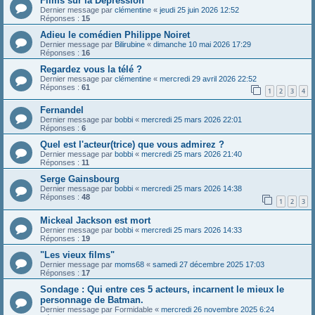
Films sur la Dépression
Dernier message par
clémentine
«
jeudi 25 juin 2026 12:52
Réponses :
15
Adieu le comédien Philippe Noiret
Dernier message par
Bilirubine
«
dimanche 10 mai 2026 17:29
Réponses :
16
Regardez vous la télé ?
Dernier message par
clémentine
«
mercredi 29 avril 2026 22:52
Réponses :
61
1
2
3
4
Fernandel
Dernier message par
bobbi
«
mercredi 25 mars 2026 22:01
Réponses :
6
Quel est l'acteur(trice) que vous admirez ?
Dernier message par
bobbi
«
mercredi 25 mars 2026 21:40
Réponses :
11
Serge Gainsbourg
Dernier message par
bobbi
«
mercredi 25 mars 2026 14:38
Réponses :
48
1
2
3
Mickeal Jackson est mort
Dernier message par
bobbi
«
mercredi 25 mars 2026 14:33
Réponses :
19
"Les vieux films"
Dernier message par
moms68
«
samedi 27 décembre 2025 17:03
Réponses :
17
Sondage : Qui entre ces 5 acteurs, incarnent le mieux le
personnage de Batman.
Dernier message par
Formidable
«
mercredi 26 novembre 2025 6:24