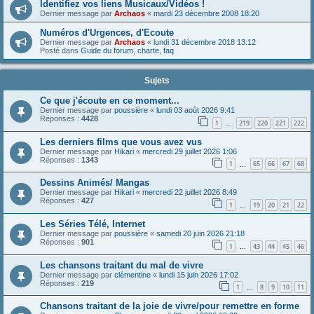
Identifiez vos liens Musicaux/Vidéos !
Dernier message par
Archaos
«
mardi 23 décembre 2008 18:20
Numéros d'Urgences, d'Ecoute
Dernier message par
Archaos
«
lundi 31 décembre 2018 13:12
Posté dans
Guide du forum, charte, faq
Sujets
Ce que j'écoute en ce moment...
Dernier message par
poussière
«
lundi 03 août 2026 9:41
Réponses :
4428
1
219
220
221
222
…
Les derniers films que vous avez vus
Dernier message par
Hikari
«
mercredi 29 juillet 2026 1:06
Réponses :
1343
1
65
66
67
68
…
Dessins Animés/ Mangas
Dernier message par
Hikari
«
mercredi 22 juillet 2026 8:49
Réponses :
427
1
19
20
21
22
…
Les Séries Télé, Internet
Dernier message par
poussière
«
samedi 20 juin 2026 21:18
Réponses :
901
1
43
44
45
46
…
Les chansons traitant du mal de vivre
Dernier message par
clémentine
«
lundi 15 juin 2026 17:02
Réponses :
219
1
8
9
10
11
…
Chansons traitant de la joie de vivre/pour remettre en forme