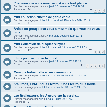
Chansons qui vous émeuvent et vous font pleurer
Dernier message par
datura
«
jeudi 28 novembre 2024 16:39
Réponses :
54
1
2
3
Mini collection cinéma de genre et cie
Dernier message par
violet fluid
«
vendredi 25 octobre 2024 23:49
Réponses :
2
Artiste ou groupe que vous aimez mais que vous ne voyez
plus
Dernier message par
datura
«
mardi 22 octobre 2024 11:41
Réponses :
9
Mini Collection de disques Vinyles.
Dernier message par
violet fluid
«
samedi 19 octobre 2024 1:33
Réponses :
47
1
2
3
Films pour remonter le moral
Dernier message par
datura
«
jeudi 17 octobre 2024 11:10
Réponses :
81
1
2
3
4
5
Musique Industrielle et ses dérivations.
Dernier message par
violet fluid
«
dimanche 18 août 2024 3:38
Réponses :
6
Krautrock, EBM, Indus Electro : Une Electro plus froide
Dernier message par
violet fluid
«
dimanche 18 août 2024 3:05
Réponses :
7
Les Réalisateurs, les Acteurs ont la parole...
Dernier message par
gris
«
lundi 01 juillet 2024 7:50
Réponses :
2