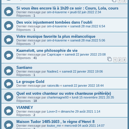
1
2
Si vous êtes encore là à 1h20 ce soir : Cours, Lola, cours
Dernier message par
om-d-kaverne
«
jeudi 02 juin 2022 2:34
Réponses :
1
Des voix injustement tombées dans l'oubli
Dernier message par
om-d-kaverne
«
samedi 28 mai 2022 6:54
Réponses :
1
Votre musique favorite la plus mélancolique
Dernier message par
om-d-kaverne
«
samedi 28 mai 2022 5:06
Réponses :
7
Kaamelott, une philosophie de vie
Dernier message par
Capricape
«
samedi 22 janvier 2022 23:08
Réponses :
41
1
2
3
Santiano
Dernier message par
Nadine1
«
samedi 22 janvier 2022 19:06
Réponses :
1
Le groupe Gold
Dernier message par
ratoncillo
«
samedi 22 janvier 2022 18:44
Quel est votre chanteur ou votre chanteuse préféré(e)
Dernier message par
charlemagne93
«
lundi 15 novembre 2021 20:35
Réponses :
18
VIANNEY
Dernier message par
Love<3
«
dimanche 29 août 2021 1:14
Réponses :
2
Maison Tudor 1485-1603 , le règne d’Henri 8
Dernier message par
louise_mn
«
mercredi 04 août 2021 14:07