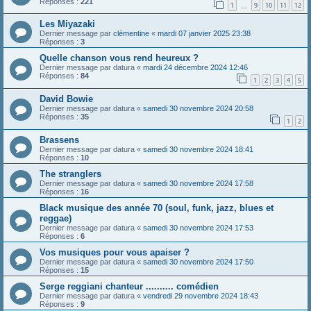
Réponses :
221
1
9
10
11
12
…
Les Miyazaki
Dernier message par
clémentine
«
mardi 07 janvier 2025 23:38
Réponses :
3
Quelle chanson vous rend heureux ?
Dernier message par
datura
«
mardi 24 décembre 2024 12:46
Réponses :
84
1
2
3
4
5
David Bowie
Dernier message par
datura
«
samedi 30 novembre 2024 20:58
Réponses :
35
1
2
Brassens
Dernier message par
datura
«
samedi 30 novembre 2024 18:41
Réponses :
10
The stranglers
Dernier message par
datura
«
samedi 30 novembre 2024 17:58
Réponses :
16
Black musique des année 70 (soul, funk, jazz, blues et
reggae)
Dernier message par
datura
«
samedi 30 novembre 2024 17:53
Réponses :
6
Vos musiques pour vous apaiser ?
Dernier message par
datura
«
samedi 30 novembre 2024 17:50
Réponses :
15
Serge reggiani chanteur .......... comédien
Dernier message par
datura
«
vendredi 29 novembre 2024 18:43
Réponses :
9