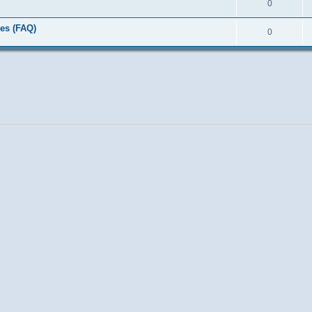
0
es (FAQ)
0