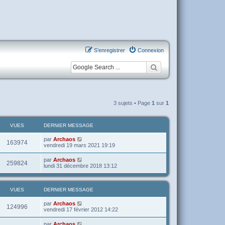
S’enregistrer
Connexion
3 sujets • Page
1
sur
1
VUES
DERNIER MESSAGE
par
Archaos
163974
vendredi 19 mars 2021 19:19
par
Archaos
259824
lundi 31 décembre 2018 13:12
VUES
DERNIER MESSAGE
par
Archaos
124996
vendredi 17 février 2012 14:22
par
Archaos