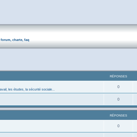
forum, charte, faq
RÉPONSES
0
avail, les études, la sécurité sociale...
0
RÉPONSES
0